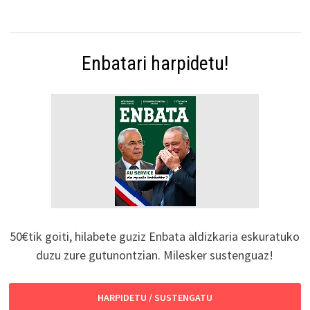
Enbatari harpidetu!
50€tik goiti, hilabete guziz Enbata aldizkaria eskuratuko
duzu zure gutunontzian. Milesker sustenguaz!
HARPIDETU / SUSTENGATU