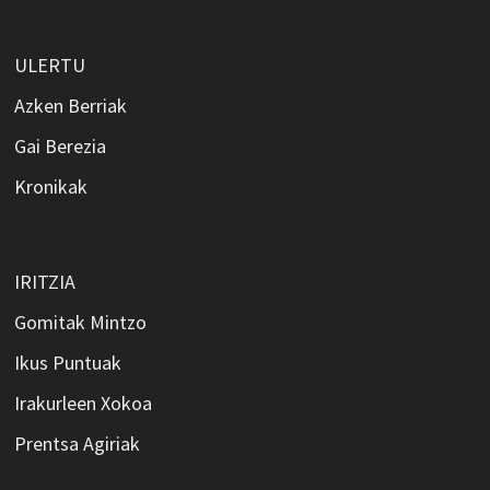
ULERTU
Azken Berriak
Gai Berezia
Kronikak
IRITZIA
Gomitak Mintzo
Ikus Puntuak
Irakurleen Xokoa
Prentsa Agiriak