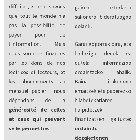
difficiles, et nous savons
gairen azterketa
que tout le monde n’a
sakonera bideratuagoa
pas la possibilité de
delarik.
payer pour de
l’information. Mais
Garai gogorrak dira, eta
nous sommes financés
badakigu denek ez
par les dons de nos
dutela informazioa
lectrices et lecteurs, et
ordaintzeko ahalik.
les abonnements au
Baina irakurleen
mensuel papier : nous
emaitzek eta paperezko
dépendons de la
hilabetekariaren
générosité de celles
harpidetzek
et ceux qui peuvent
finantzatzen gaituzte:
se le permettre.
ordaindu
dezaketenen