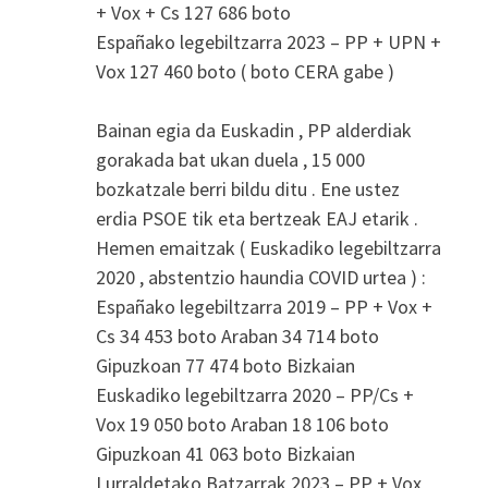
+ Vox + Cs 127 686 boto
Españako legebiltzarra 2023 – PP + UPN +
Vox 127 460 boto ( boto CERA gabe )
Bainan egia da Euskadin , PP alderdiak
gorakada bat ukan duela , 15 000
bozkatzale berri bildu ditu . Ene ustez
erdia PSOE tik eta bertzeak EAJ etarik .
Hemen emaitzak ( Euskadiko legebiltzarra
2020 , abstentzio haundia COVID urtea ) :
Españako legebiltzarra 2019 – PP + Vox +
Cs 34 453 boto Araban 34 714 boto
Gipuzkoan 77 474 boto Bizkaian
Euskadiko legebiltzarra 2020 – PP/Cs +
Vox 19 050 boto Araban 18 106 boto
Gipuzkoan 41 063 boto Bizkaian
Lurraldetako Batzarrak 2023 – PP + Vox