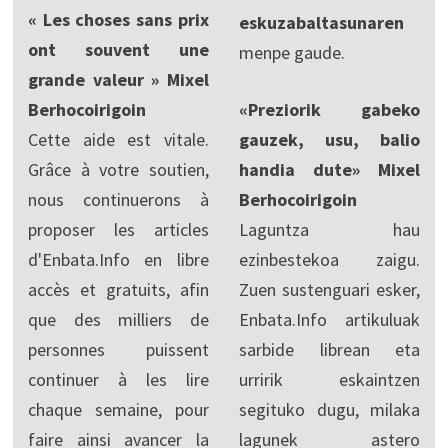
« Les choses sans prix
eskuzabaltasunaren
ont souvent une
menpe gaude.
grande valeur » Mixel
Berhocoirigoin
«Preziorik gabeko
Cette aide est vitale.
gauzek, usu, balio
Grâce à votre soutien,
handia dute» Mixel
nous continuerons à
Berhocoirigoin
proposer les articles
Laguntza hau
d'Enbata.Info en libre
ezinbestekoa zaigu.
accès et gratuits, afin
Zuen sustenguari esker,
que des milliers de
Enbata.Info artikuluak
personnes puissent
sarbide librean eta
continuer à les lire
urririk eskaintzen
chaque semaine, pour
segituko dugu, milaka
faire ainsi avancer la
lagunek astero