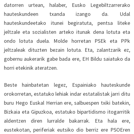
datorren urtean, halaber, Eusko Legebiltzarrerako
hauteskundeen txanda izango da. Udal
hauteskundeetako itunei begiratuta, pentsa liteke
jeltzale eta sozialisten arteko itunak dena lotuta eta
ondo lotuta duela. Molde horretan PSEk eta PPk
jeltzaleak dituzten bezain lotuta. Eta, zalantzarik ez,
gobernu aukerarik gabe bada ere, EH Bildu saiatuko da
horri etekinik ateratzen.
Beste hainbatetan legez, Espainiako hauteskunde
orokorretan, estatuko lehiak indar estatalistak jarri ditu
buru Hego Euskal Herrian ere, salbuespen txiki batekin,
Bizkaia eta Gipuzkoa, estatuko bipartidismo itogarritik
aldentzen diren lurralde bakarrak. Eta hala ere,
eustekotan, periferiak eutsiko dio berriz ere PSOEren