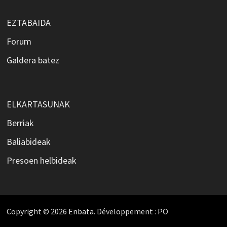
EZTABAIDA
Forum
Galdera batez
ELKARTASUNAK
Berriak
Baliabideak
Presoen helbideak
Copyright © 2026
Enbata
. Développement : PO