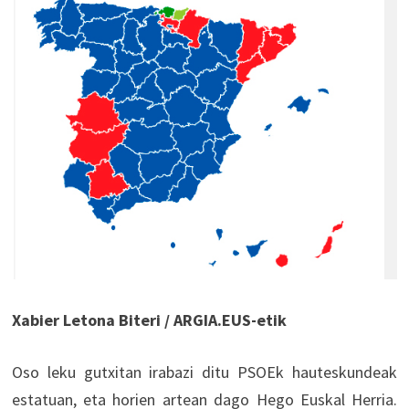
Xabier Letona Biteri / ARGIA.EUS-etik
Oso leku gutxitan irabazi ditu PSOEk hauteskundeak
estatuan, eta horien artean dago Hego Euskal Herria.