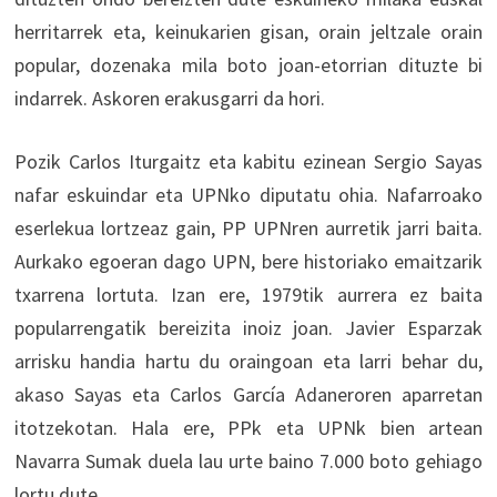
herritarrek eta, keinukarien gisan, orain jeltzale orain
popular, dozenaka mila boto joan-etorrian dituzte bi
indarrek. Askoren erakusgarri da hori.
Pozik Carlos Iturgaitz eta kabitu ezinean Sergio Sayas
nafar eskuindar eta UPNko diputatu ohia. Nafarroako
eserlekua lortzeaz gain, PP UPNren aurretik jarri baita.
Aurkako egoeran dago UPN, bere historiako emaitzarik
txarrena lortuta. Izan ere, 1979tik aurrera ez baita
popularrengatik bereizita inoiz joan. Javier Esparzak
arrisku handia hartu du oraingoan eta larri behar du,
akaso Sayas eta Carlos García Adaneroren aparretan
itotzekotan. Hala ere, PPk eta UPNk bien artean
Navarra Sumak duela lau urte baino 7.000 boto gehiago
lortu dute.