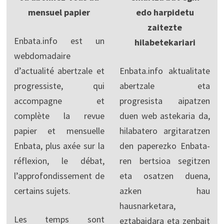
mensuel papier
edo harpidetu
zaitezte
Enbata.info est un
hilabetekariari
webdomadaire
d’actualité abertzale et
Enbata.info aktualitate
progressiste, qui
abertzale eta
accompagne et
progresista aipatzen
complète la revue
duen web astekaria da,
papier et mensuelle
hilabatero argitaratzen
Enbata, plus axée sur la
den paperezko Enbata-
réflexion, le débat,
ren bertsioa segitzen
l’approfondissement de
eta osatzen duena,
certains sujets.
azken hau
hausnarketara,
Les temps sont
eztabaidara eta zenbait