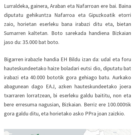
Lurraldeka, gainera, Araban eta Nafarroan ere bai. Baina
diputatu gehikuntza Nafarroa eta Gipuzkoatik etorri
zaio, horietan eserleku bana irabazi ditu eta, bietan
Sumarren kaltetan. Boto sarekada handiena Bizkaian
jaso du: 35.000 bat boto.
Bigarren irabazle handia EH Bildu izan da: udal eta foru
hauteskundeetako haize boladari eutsi dio, diputatu bat
irabazi eta 40.000 bototik gora gehiago batu. Aurkako
abagunean dago EAJ, azken hauteskundeetako joera
txarraren lorratzean, bi eserleku galdu baititu, non eta
bere erresuma nagusian, Bizkaian. Berriz ere 100.000tik
gora galdu ditu, eta horietako asko PPra joan zaizkio.