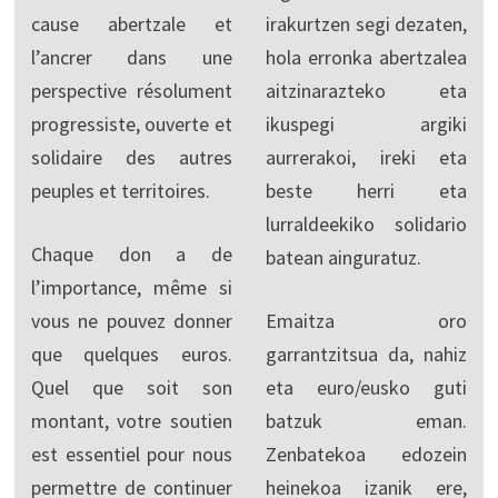
cause abertzale et
irakurtzen segi dezaten,
l’ancrer dans une
hola erronka abertzalea
perspective résolument
aitzinarazteko eta
progressiste, ouverte et
ikuspegi argiki
solidaire des autres
aurrerakoi, ireki eta
peuples et territoires.
beste herri eta
lurraldeekiko solidario
Chaque don a de
batean ainguratuz.
l’importance, même si
vous ne pouvez donner
Emaitza oro
que quelques euros.
garrantzitsua da, nahiz
Quel que soit son
eta euro/eusko guti
montant, votre soutien
batzuk eman.
est essentiel pour nous
Zenbatekoa edozein
permettre de continuer
heinekoa izanik ere,