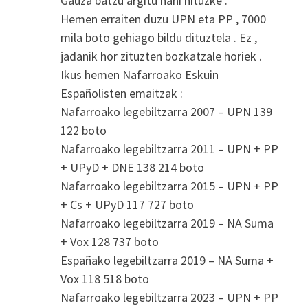
Gauza batzu argitu nahi nituzke .
Hemen erraiten duzu UPN eta PP , 7000
mila boto gehiago bildu dituztela . Ez ,
jadanik hor zituzten bozkatzale horiek .
Ikus hemen Nafarroako Eskuin
Españolisten emaitzak :
Nafarroako legebiltzarra 2007 – UPN 139
122 boto
Nafarroako legebiltzarra 2011 – UPN + PP
+ UPyD + DNE 138 214 boto
Nafarroako legebiltzarra 2015 – UPN + PP
+ Cs + UPyD 117 727 boto
Nafarroako legebiltzarra 2019 – NA Suma
+ Vox 128 737 boto
Españako legebiltzarra 2019 – NA Suma +
Vox 118 518 boto
Nafarroako legebiltzarra 2023 – UPN + PP