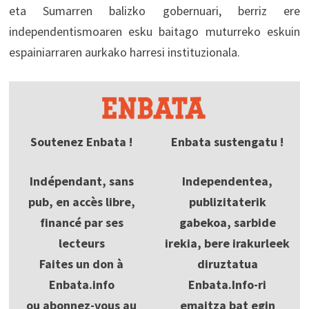
eta Sumarren balizko gobernuari, berriz ere
independentismoaren esku baitago muturreko eskuin
espainiarraren aurkako harresi instituzionala.
Soutenez Enbata !
Enbata sustengatu !
Indépendant, sans
Independentea,
pub, en accès libre,
publizitaterik
financé par ses
gabekoa, sarbide
lecteurs
irekia, bere irakurleek
Faites un don à
diruztatua
Enbata.info
Enbata.Info-ri
ou abonnez-vous au
emaitza bat egin