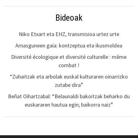
Bideoak
Niko Etxart eta EHZ, transmisioa urtez urte
Arnasguneen gaia: kontzeptua eta ikusmoldea
Diversité écologique et diversité culturelle : même
combat !
“Zuhaitzak eta arbolak euskal kulturaren oinarrizko
zutabe dira”
Beñat Oihartzabal: “Belaunaldi bakoitzak beharko du
euskararen hautua egin; baikorra naiz”