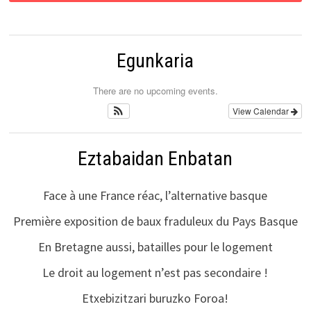
Egunkaria
There are no upcoming events.
View Calendar
Eztabaidan Enbatan
Face à une France réac, l’alternative basque
Première exposition de baux fraduleux du Pays Basque
En Bretagne aussi, batailles pour le logement
Le droit au logement n’est pas secondaire !
Etxebizitzari buruzko Foroa!