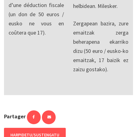
d’une déduction fiscale
helbidean. Milesker.
(un don de 50 euros /
eusko ne vous en
Zergapean bazira, zure
coûtera que 17).
emaitzak zerga
beherapena ekarriko
dizu (50 euro / eusko-ko
emaitzak, 17 baizik ez
zaizu gostako).
Partager
HARPIDETU/SUSTENGATU