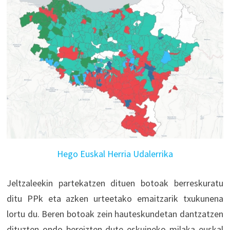
Hego Euskal Herria Udalerrika
Jeltzaleekin partekatzen dituen botoak berreskuratu
ditu PPk eta azken urteetako emaitzarik txukunena
lortu du. Beren botoak zein hauteskundetan dantzatzen
dituzten ondo bereizten dute eskuineko milaka euskal