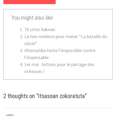
You might also like
70 urtez bakean
La non-violence pour mener “La bataille du
siècle”
Alternatiba tente l’impossible contre
l’impensable
1er mai : luttons pour le partage des
richesses !
2 thoughts on “
Itsasoan zokoratuta
”