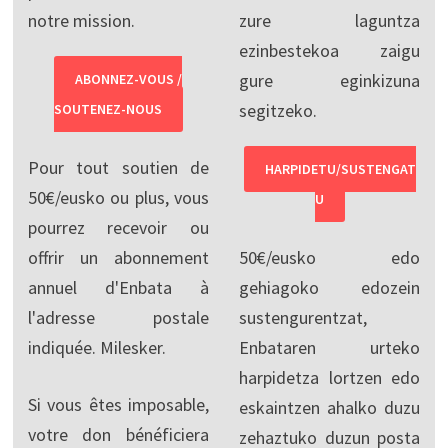
notre mission.
zure laguntza
ezinbestekoa zaigu
gure eginkizuna
ABONNEZ-VOUS /
segitzeko.
SOUTENEZ-NOUS
Pour tout soutien de
HARPIDETU/SUSTENGAT
50€/eusko ou plus, vous
U
pourrez recevoir ou
offrir un abonnement
50€/eusko edo
annuel d'Enbata à
gehiagoko edozein
l'adresse postale
sustengurentzat,
indiquée. Milesker.
Enbataren urteko
harpidetza lortzen edo
Si vous êtes imposable,
eskaintzen ahalko duzu
votre don bénéficiera
zehaztuko duzun posta