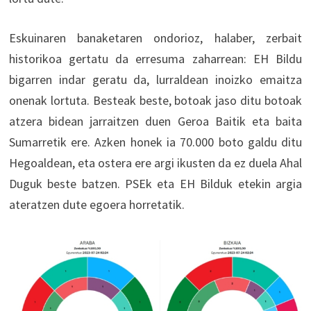
Eskuinaren banaketaren ondorioz, halaber, zerbait
historikoa gertatu da erresuma zaharrean: EH Bildu
bigarren indar geratu da, lurraldean inoizko emaitza
onenak lortuta. Besteak beste, botoak jaso ditu botoak
atzera bidean jarraitzen duen Geroa Baitik eta baita
Sumarretik ere. Azken honek ia 70.000 boto galdu ditu
Hegoaldean, eta ostera ere argi ikusten da ez duela Ahal
Duguk beste batzen. PSEk eta EH Bilduk etekin argia
ateratzen dute egoera horretatik.