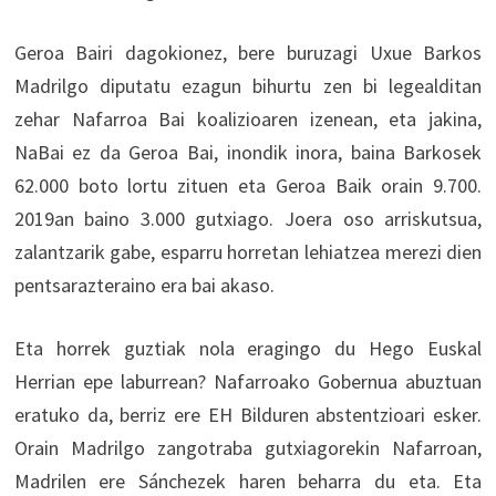
Geroa Bairi dagokionez, bere buruzagi Uxue Barkos
Madrilgo diputatu ezagun bihurtu zen bi legealditan
zehar Nafarroa Bai koalizioaren izenean, eta jakina,
NaBai ez da Geroa Bai, inondik inora, baina Barkosek
62.000 boto lortu zituen eta Geroa Baik orain 9.700.
2019an baino 3.000 gutxiago. Joera oso arriskutsua,
zalantzarik gabe, esparru horretan lehiatzea merezi dien
pentsarazteraino era bai akaso.
Eta horrek guztiak nola eragingo du Hego Euskal
Herrian epe laburrean? Nafarroako Gobernua abuztuan
eratuko da, berriz ere EH Bilduren abstentzioari esker.
Orain Madrilgo zangotraba gutxiagorekin Nafarroan,
Madrilen ere Sánchezek haren beharra du eta. Eta