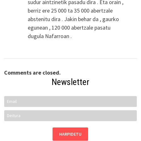
sudur aintzinetik pasadu dira . Eta orain ,
berriz ere 25 000 ta 35 000 abertzale
abstenitu dira . Jakin behar da , gaurko
egunean , 120 000 abertzale pasatu
dugula Nafarroan .
Comments are closed.
Newsletter