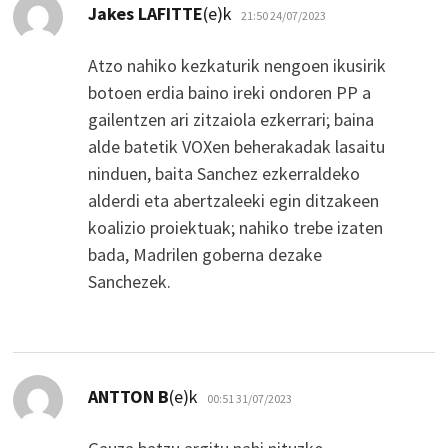
dio:
Jakes LAFITTE
(e)k
21:50 24/07/2023
Atzo nahiko kezkaturik nengoen ikusirik
botoen erdia baino ireki ondoren PP a
gailentzen ari zitzaiola ezkerrari; baina
alde batetik VOXen beherakadak lasaitu
ninduen, baita Sanchez ezkerraldeko
alderdi eta abertzaleeki egin ditzakeen
koalizio proiektuak; nahiko trebe izaten
bada, Madrilen goberna dezake
Sanchezek.
dio:
ANTTON B
(e)k
00:51 31/07/2023