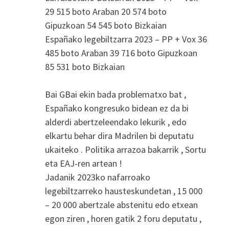
29 515 boto Araban 20 574 boto
Gipuzkoan 54 545 boto Bizkaian
Españako legebiltzarra 2023 – PP + Vox 36
485 boto Araban 39 716 boto Gipuzkoan
85 531 boto Bizkaian
Bai GBai ekin bada problematxo bat ,
Españako kongresuko bidean ez da bi
alderdi abertzeleendako lekurik , edo
elkartu behar dira Madrilen bi deputatu
ukaiteko . Politika arrazoa bakarrik , Sortu
eta EAJ-ren artean !
Jadanik 2023ko nafarroako
legebiltzarreko hausteskundetan , 15 000
– 20 000 abertzale abstenitu edo etxean
egon ziren , horen gatik 2 foru deputatu ,