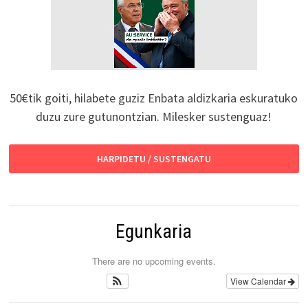
50€tik goiti, hilabete guziz Enbata aldizkaria eskuratuko
duzu zure gutunontzian. Milesker sustenguaz!
HARPIDETU / SUSTENGATU
Egunkaria
There are no upcoming events.
View Calendar