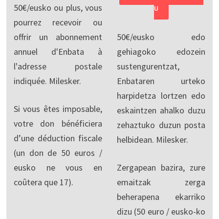
50€/eusko ou plus, vous
U
pourrez recevoir ou
offrir un abonnement
50€/eusko edo
annuel d'Enbata à
gehiagoko edozein
l'adresse postale
sustengurentzat,
indiquée. Milesker.
Enbataren urteko
harpidetza lortzen edo
Si vous êtes imposable,
eskaintzen ahalko duzu
votre don bénéficiera
zehaztuko duzun posta
d’une déduction fiscale
helbidean. Milesker.
(un don de 50 euros /
eusko ne vous en
Zergapean bazira, zure
coûtera que 17).
emaitzak zerga
beherapena ekarriko
dizu (50 euro / eusko-ko