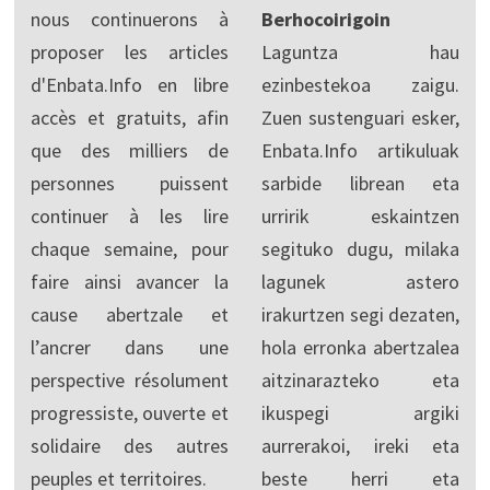
nous continuerons à
Berhocoirigoin
proposer les articles
Laguntza hau
d'Enbata.Info en libre
ezinbestekoa zaigu.
accès et gratuits, afin
Zuen sustenguari esker,
que des milliers de
Enbata.Info artikuluak
personnes puissent
sarbide librean eta
continuer à les lire
urririk eskaintzen
chaque semaine, pour
segituko dugu, milaka
faire ainsi avancer la
lagunek astero
cause abertzale et
irakurtzen segi dezaten,
l’ancrer dans une
hola erronka abertzalea
perspective résolument
aitzinarazteko eta
progressiste, ouverte et
ikuspegi argiki
solidaire des autres
aurrerakoi, ireki eta
peuples et territoires.
beste herri eta