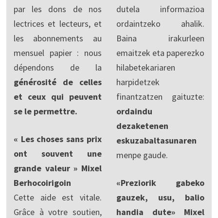
par les dons de nos
dutela informazioa
lectrices et lecteurs, et
ordaintzeko ahalik.
les abonnements au
Baina irakurleen
mensuel papier : nous
emaitzek eta paperezko
dépendons de la
hilabetekariaren
générosité de celles
harpidetzek
et ceux qui peuvent
finantzatzen gaituzte:
se le permettre.
ordaindu
dezaketenen
« Les choses sans prix
eskuzabaltasunaren
ont souvent une
menpe gaude.
grande valeur » Mixel
Berhocoirigoin
«Preziorik gabeko
Cette aide est vitale.
gauzek, usu, balio
Grâce à votre soutien,
handia dute» Mixel