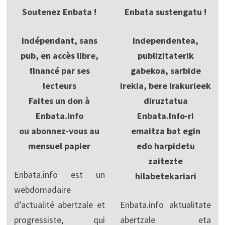
Soutenez Enbata !
Enbata sustengatu !
Indépendant, sans
Independentea,
pub, en accès libre,
publizitaterik
financé par ses
gabekoa, sarbide
lecteurs
irekia, bere irakurleek
Faites un don à
diruztatua
Enbata.info
Enbata.Info-ri
ou abonnez-vous au
emaitza bat egin
mensuel papier
edo harpidetu
zaitezte
Enbata.info est un
hilabetekariari
webdomadaire
d’actualité abertzale et
Enbata.info aktualitate
progressiste, qui
abertzale eta