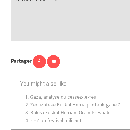
Partager
You might also like
Gaza, analyse du cessez-le-feu
Zer lizateke Euskal Herria pilotarik gabe ?
Bakea Euskal Herrian: Orain Presoak
EHZ un festival militant