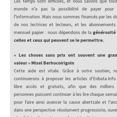
Les temps sont difficiles, et nous savons que tout
monde n’a pas la possibilité de payer pour
l’information. Mais nous sommes financés par les d
de nos lectrices et lecteurs, et les abonnements
mensuel papier : nous dépendons de la
générosité
celles et ceux qui peuvent se le permettre.
« Les choses sans prix ont souvent une gra
valeur » Mixel Berhocoirigoin
Cette aide est vitale. Grâce à votre soutien, n
continuerons à proposer les articles d'Enbata.Info
libre accès et gratuits, afin que des milliers
personnes puissent continuer à les lire chaque semai
pour faire ainsi avancer la cause abertzale et l’anc
dans une perspective résolument progressiste, ouve