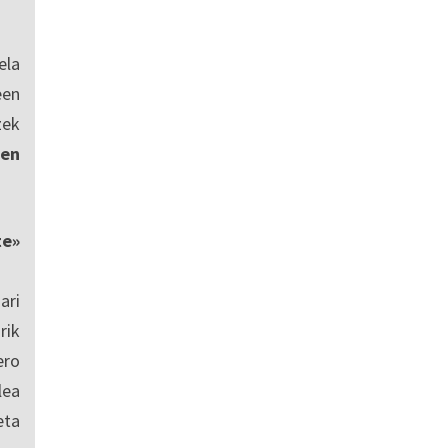
ela
een
zek
en
te»
ari
rik
ero
lea
eta