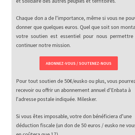
et solidaire des autres peuples et territoires.
Chaque don a de l’importance, même si vous ne pou
donner que quelques euros. Quel que soit son monta
votre soutien est essentiel pour nous permettre
continuer notre mission.
ABONNEZ-VOUS / SOUTENEZ-NOUS
Pour tout soutien de 50€/eusko ou plus, vous pourre
recevoir ou offrir un abonnement annuel d'Enbata à
l'adresse postale indiquée. Milesker.
Si vous êtes imposable, votre don bénéficiera d’une
déduction fiscale (un don de 50 euros / eusko ne vou
en coûtera que 17).