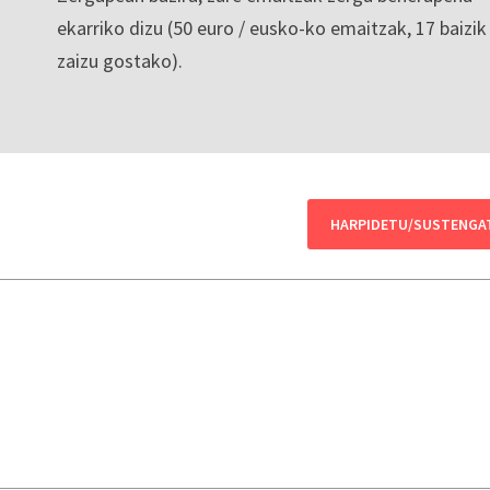
ekarriko dizu (50 euro / eusko-ko emaitzak, 17 baizik
zaizu gostako).
HARPIDETU/SUSTENGA