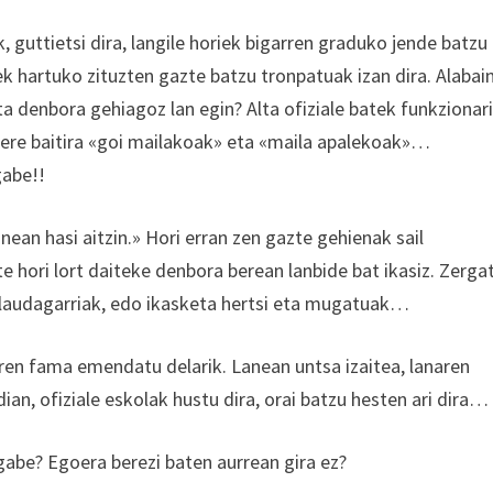
 guttietsi dira, langile horiek bigarren graduko jende batzu
ek hartuko zituzten gazte batzu tronpatuak izan dira. Alabai
ta denbora gehiagoz lan egin? Alta ofiziale batek funkzionar
ere baitira «goi mailakoak» eta «maila apalekoak»…
gabe!!
nean hasi aitzin.» Hori erran zen gazte gehienak sail
te hori lort daiteke denbora berean lanbide bat ikasiz. Zerga
 laudagarriak, edo ikasketa hertsi eta mugatuak…
ren fama emendatu delarik. Lanean untsa izaitea, lanaren
ian, ofiziale eskolak hustu dira, orai batzu hesten ari dira…
gabe? Egoera berezi baten aurrean gira ez?