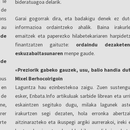
 le
bideratuagoa delarik.
 de
ons
Garai gogorrak dira, eta badakigu denek ez dut
 au
informazioa ordaintzeko ahalik. Baina irakurl
 de
emaitzek eta paperezko hilabetekariaren harpidet
finantzatzen gaituzte:
ordaindu dezaketen
eskuzabaltasunaren
menpe gaude.
nde
«Preziorik gabeko gauzek, usu, balio handia du
ous
Mixel Berhocoirigoin
 en
Laguntza hau ezinbestekoa zaigu. Zuen sustengu
 de
esker, Enbata.Info artikuluak sarbide librean eta urri
ne,
eskaintzen segituko dugu, milaka lagunek ast
rer
irakurtzen segi dezaten, hola erronka abertza
rte
aitzinarazteko eta ikuspegi argiki aurrerakoi, ireki 