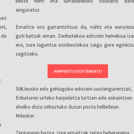
beste herri eta lurraldeekiko solidario bat
ainguratuz.
vez
nt,
Emaitza oro garrantzitsua da, nahiz eta euro/eu
 de
guti batzuk eman. Zenbatekoa edozein heinekoa iza
ere, zure laguntza ezinbestekoa zaigu gure eginkiz
segitzeko.
HARPIDETU/SUSTENGATU
z
50€/eusko edo gehiagoko edozein sustengurentzat,
Enbataren urteko harpidetza lortzen edo eskaintzen
ahalko duzu zehaztuko duzun posta helbidean.
Milesker.
s
Zergapean bazira, zure emaitzak zerga beherapena