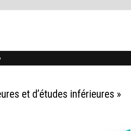
O
eures et d’études inférieures »