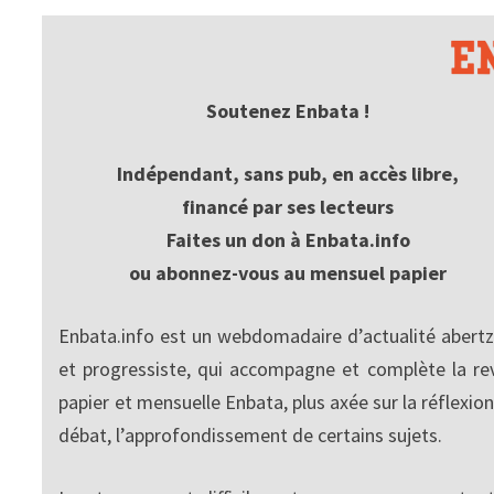
Soutenez Enbata !
Indépendant, sans pub, en accès libre,
financé par ses lecteurs
Faites un don à Enbata.info
ou abonnez-vous au mensuel papier
Enbata.info est un webdomadaire d’actualité abertz
et progressiste, qui accompagne et complète la re
papier et mensuelle Enbata, plus axée sur la réflexion
débat, l’approfondissement de certains sujets.