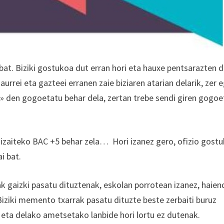
at. Biziki gostukoa dut erran hori eta hauxe pentsarazten 
urrei eta gazteei erranen zaie biziaren atarian delarik, zer e
tu» den gogoetatu behar dela, zertan trebe sendi giren gogo
a izaiteko BAC +5 behar zela… Hori izanez gero, ofizio gost
i bat.
ak gaizki pasatu dituztenak, eskolan porrotean izanez, haie
Biziki memento txarrak pasatu dituzte beste zerbaiti buruz
 eta delako ametsetako lanbide hori lortu ez dutenak.