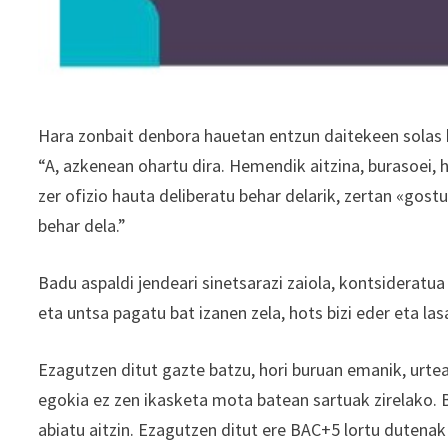
Hara zonbait denbora hauetan entzun daitekeen solas b
“A, azkenean ohartu dira. Hemendik aitzina, burasoei, ha
zer ofizio hauta deliberatu behar delarik, zertan «gos
behar dela.”
Badu aspaldi jendeari sinetsarazi zaiola, kontsideratu
eta untsa pagatu bat izanen zela, hots bizi eder eta lasa
Ezagutzen ditut gazte batzu, hori buruan emanik, urte
egokia ez zen ikasketa mota batean sartuak zirelako. 
abiatu aitzin. Ezagutzen ditut ere BAC+5 lortu dutenak