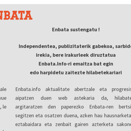
Enbata sustengatu !
Independentea, publizitaterik gabekoa, sarbid
irekia, bere irakurleek diruztatua
Enbata.Info-ri emaitza bat egin
edo harpidetu zaitezte hilabetekariari
ale
Enbata.info aktualitate abertzale eta progresi
vue
aipatzen duen web astekaria da, hilabate
, le
argitaratzen den paperezko Enbata-ren berts
segitzen eta osatzen duena, azken hau hausnarketa
eztabaidara eta zenbait gairen azterketa sakon