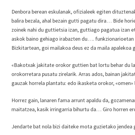
Denbora berean eskulanak, ofizialeek egiten dituztenak,
balira bezala, ahal bezain gutti pagatu dira… Bide hori
zoinek nahi du guttietsia izan, guttiago pagatua izan e
askok baino gehiago irabazten du…. funkzionarioetan 
Bizkitartean, goi mailakoa deus ez da maila apalekoa 
«Bakotxak jakitate orokor guttien bat lortu behar du la
orokorretara pusatu zirelarik. Arras ados, bainan jakita
gauzak horrela plantatu: edo ikasketa orokor, «omen»
Horrez gain, lanaren fama arrunt apaldu da, gozamena
maitatzea, kasik irringarria bihurtu da… Giro horren erd
Jendarte bat nola bizi daiteke mota guzietako jendea 