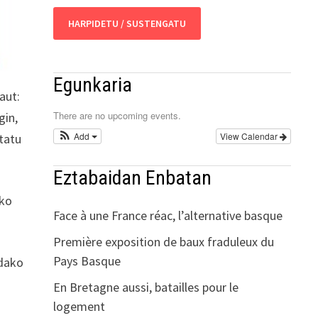
HARPIDETU / SUSTENGATU
Egunkaria
daut:
There are no upcoming events.
gin,
Add
View Calendar
etatu
Eztabaidan Enbatan
uko
Face à une France réac, l’alternative basque
Première exposition de baux fraduleux du
Pays Basque
ndako
En Bretagne aussi, batailles pour le
logement