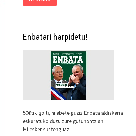
Enbatari harpidetu!
50€tik goiti, hilabete guziz Enbata aldizkaria
eskuratuko duzu zure gutunontzian.
Milesker sustenguaz!