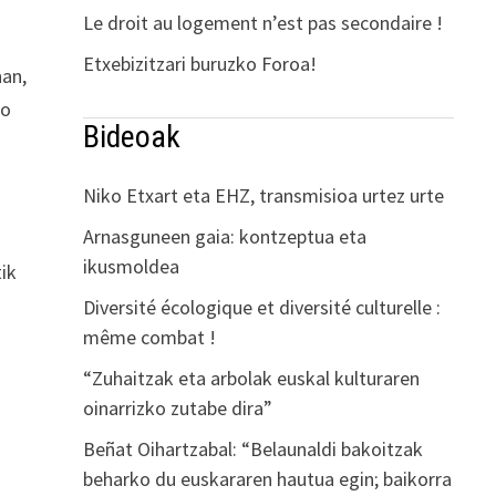
Le droit au logement n’est pas secondaire !
Etxebizitzari buruzko Foroa!
nan,
io
Bideoak
Niko Etxart eta EHZ, transmisioa urtez urte
Arnasguneen gaia: kontzeptua eta
ikusmoldea
tik
Diversité écologique et diversité culturelle :
même combat !
“Zuhaitzak eta arbolak euskal kulturaren
oinarrizko zutabe dira”
Beñat Oihartzabal: “Belaunaldi bakoitzak
beharko du euskararen hautua egin; baikorra