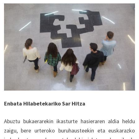
Enbata Hilabetekariko Sar Hitza
Abuztu bukaerarekin ikasturte hasieraren aldia heldu
zaigu, bere urteroko buruhausteekin eta euskarazko