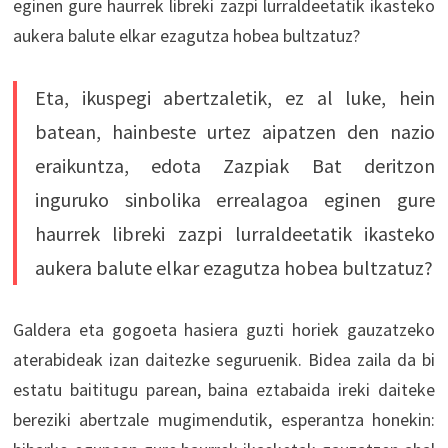
eginen gure haurrek libreki zazpi lurraldeetatik ikasteko
aukera balute elkar ezagutza hobea bultzatuz?
Eta, ikuspegi abertzaletik, ez al luke, hein
batean, hainbeste urtez aipatzen den nazio
eraikuntza, edota Zazpiak Bat deritzon
inguruko sinbolika errealagoa eginen gure
haurrek libreki zazpi lurraldeetatik ikasteko
aukera balute elkar ezagutza hobea bultzatuz?
Galdera eta gogoeta hasiera guzti horiek gauzatzeko
aterabideak izan daitezke seguruenik. Bidea zaila da bi
estatu baititugu parean, baina eztabaida ireki daiteke
bereziki abertzale mugimendutik, esperantza honekin: