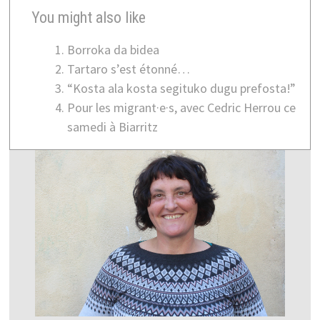
You might also like
Borroka da bidea
Tartaro s’est étonné…
“Kosta ala kosta segituko dugu prefosta!”
Pour les migrant·e·s, avec Cedric Herrou ce
samedi à Biarritz