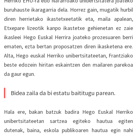
Herriko EHU-ra edo Nafarroako unibertsitatera joateko
buruhauste ikaragarria dela. Horrez gain, mugatik hurbil
diren herrietako ikastetxeetatik eta, maila apalean,
Etxepare lizeotik kanpo ikastetxe gehienetan ez zaie
ikasleei Hego Euskal Herrira joateko prozesuaren berri
ematen, ezta bertan proposatzen diren ikasketena ere.
Alta, Hego euskal Herriko unibertsitateetan, Frantziako
beste edozein hiritan eskaintzen den mailaren parekoa
da gaur egun.
Bidea zaila da bi estatu baititugu parean.
Hala ere, bakan batzuk badira Hego Euskal Herriko
unibertsitateetan sartzea egiteko hautua egiten
dutenak, baina, eskola publikoaren hautua egin nahi