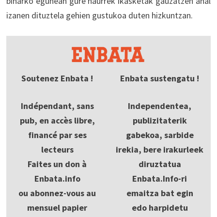
biharko egunean gure haurrek ikasketak gauzatzen ahal
izanen dituztela gehien gustukoa duten hizkuntzan.
Soutenez Enbata !
Enbata sustengatu !
Indépendant, sans
Independentea,
pub, en accès libre,
publizitaterik
financé par ses
gabekoa, sarbide
lecteurs
irekia, bere irakurleek
Faites un don à
diruztatua
Enbata.info
Enbata.Info-ri
ou abonnez-vous au
emaitza bat egin
mensuel papier
edo harpidetu