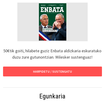
50€tik goiti, hilabete guziz Enbata aldizkaria eskuratuko
duzu zure gutunontzian. Milesker sustenguaz!
HARPIDETU / SUSTENGATU
Egunkaria