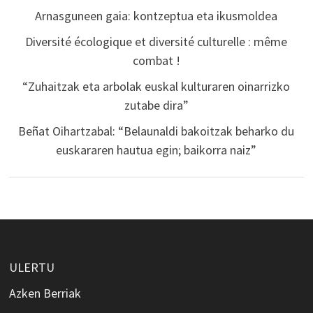
Arnasguneen gaia: kontzeptua eta ikusmoldea
Diversité écologique et diversité culturelle : même
combat !
“Zuhaitzak eta arbolak euskal kulturaren oinarrizko
zutabe dira”
Beñat Oihartzabal: “Belaunaldi bakoitzak beharko du
euskararen hautua egin; baikorra naiz”
ULERTU
Azken Berriak