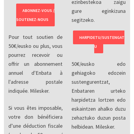
ezinbestekoa zaigu
gure eginkizuna
ABONNEZ-VOUS /
segitzeko.
SOUTENEZ-NOUS
Pour tout soutien de
HARPIDETU/SUSTENGAT
50€/eusko ou plus, vous
U
pourrez recevoir ou
offrir un abonnement
50€/eusko edo
annuel d'Enbata à
gehiagoko edozein
l'adresse postale
sustengurentzat,
indiquée. Milesker.
Enbataren urteko
harpidetza lortzen edo
Si vous êtes imposable,
eskaintzen ahalko duzu
votre don bénéficiera
zehaztuko duzun posta
d’une déduction fiscale
helbidean. Milesker.