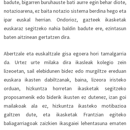
badute, bigarren buruhauste bati aurre egin behar diote,
notazioarena, ez baita notazio sistema berdina hego eta
ipar euskal herrian. Ondorioz, gazteek ikasketak
euskaraz segitzeko nahia baldin badute ere, ezintasun
baten aitzinean gertatzen dira.
Abertzale eta euskaltzale gisa egoera hori tamalgarria
da. Urtez urte milaka dira ikasleak kolegio zein
lizeoetan, sail elebidunen bidez edo murgiltze ereduan
euskara ikasten dabiltzanak, baina, lizeora iristeko
orduan, hizkuntza horretan ikasketak segitzeko
proposamenik edo biderik ikusten ez dutenez, izan goi
mailakoak ala ez, hizkuntza ikasteko motibazioa
galtzen dute, eta ikasketak Frantzian egiteko
baliagarriagoak zaizkien ikasgaiei lehentasuna ematen