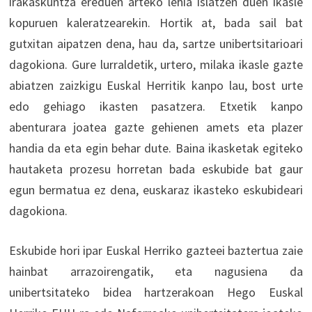
irakaskuntza ereduen arteko lehia islatzen duen ikasle
kopuruen kaleratzearekin. Hortik at, bada sail bat
gutxitan aipatzen dena, hau da, sartze unibertsitarioari
dagokiona. Gure lurraldetik, urtero, milaka ikasle gazte
abiatzen zaizkigu Euskal Herritik kanpo lau, bost urte
edo gehiago ikasten pasatzera. Etxetik kanpo
abenturara joatea gazte gehienen amets eta plazer
handia da eta egin behar dute. Baina ikasketak egiteko
hautaketa prozesu horretan bada eskubide bat gaur
egun bermatua ez dena, euskaraz ikasteko eskubideari
dagokiona.
Eskubide hori ipar Euskal Herriko gazteei baztertua zaie
hainbat arrazoirengatik, eta nagusiena da
unibertsitateko bidea hartzerakoan Hego Euskal