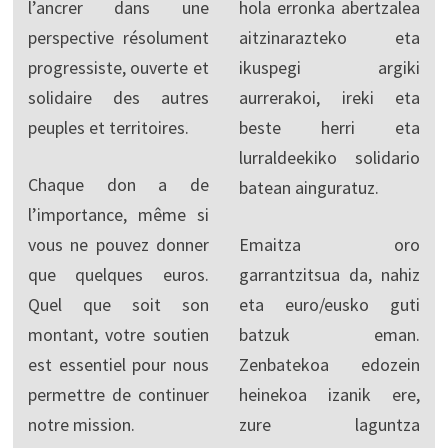
l’ancrer dans une
hola erronka abertzalea
perspective résolument
aitzinarazteko eta
progressiste, ouverte et
ikuspegi argiki
solidaire des autres
aurrerakoi, ireki eta
peuples et territoires.
beste herri eta
lurraldeekiko solidario
Chaque don a de
batean ainguratuz.
l’importance, même si
vous ne pouvez donner
Emaitza oro
que quelques euros.
garrantzitsua da, nahiz
Quel que soit son
eta euro/eusko guti
montant, votre soutien
batzuk eman.
est essentiel pour nous
Zenbatekoa edozein
permettre de continuer
heinekoa izanik ere,
notre mission.
zure laguntza