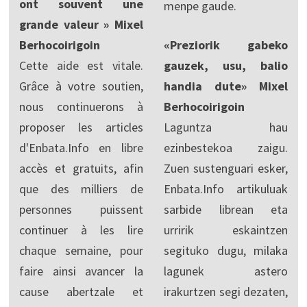
ont souvent une
menpe gaude.
grande valeur » Mixel
Berhocoirigoin
«Preziorik gabeko
Cette aide est vitale.
gauzek, usu, balio
Grâce à votre soutien,
handia dute» Mixel
nous continuerons à
Berhocoirigoin
proposer les articles
Laguntza hau
d'Enbata.Info en libre
ezinbestekoa zaigu.
accès et gratuits, afin
Zuen sustenguari esker,
que des milliers de
Enbata.Info artikuluak
personnes puissent
sarbide librean eta
continuer à les lire
urririk eskaintzen
chaque semaine, pour
segituko dugu, milaka
faire ainsi avancer la
lagunek astero
cause abertzale et
irakurtzen segi dezaten,