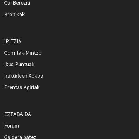
Gai Berezia
Kronikak
IRITZIA
Gomitak Mintzo
Ikus Puntuak
Irakurleen Xokoa
Prentsa Agiriak
EZTABAIDA
Forum
Galdera batez