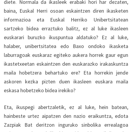
diete. Normala da ikasleek erabaki hori har dezaten,
baina, Euskal Herri osoan eskaintzen diren ikasketen
informazioa eta Euskal Herriko Unibertsitatean
sartzeko bidea erraztuko balitz, ez al luke ikasleen
euskarari buruzko ikuspuntua aldatuko? Ez al luke,
halaber, unibertsitatea edo Baxo ondoko ikasketa
laburragoak euskaraz egiteko aukera horrek gaur egun
ikastetxeetan eskaintzen den euskarazko irakaskuntza
maila hobetzera behartuko ere? Eta horrekin jende
askoren kezka pizten duen ikasleen euskara maila
eskasa hobetzeko bidea irekiko?
Eta, ikuspegi abertzaletik, ez al luke, hein batean,
hainbeste urtez aipatzen den nazio eraikuntza, edota
Zazpiak Bat deritzon inguruko sinbolika errealagoa