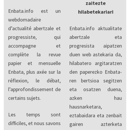
zaitezte
Enbata.info est un
hilabetekariari
webdomadaire
d’actualité abertzale et
Enbata.info aktualitate
progressiste, qui
abertzale eta
accompagne et
progresista aipatzen
complète la revue
duen web astekaria da,
papier et mensuelle
hilabatero argitaratzen
Enbata, plus axée sur la
den paperezko Enbata-
réflexion, le débat,
ren bertsioa segitzen
l’approfondissement de
eta osatzen duena,
certains sujets.
azken hau
hausnarketara,
Les temps sont
eztabaidara eta zenbait
difficiles, et nous savons
gairen azterketa