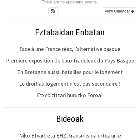
There are no upcoming events.
View Calendar
Eztabaidan Enbatan
Face à une France réac, l’alternative basque
Première exposition de baux fraduleux du Pays Basque
En Bretagne aussi, batailles pour le logement
Le droit au logement n’est pas secondaire !
Etxebizitzari buruzko Foroa!
Bideoak
Niko Etxart eta EHZ, transmisioa urtez urte