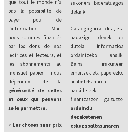
que tout le monde n’a
sakonera bideratuagoa
pas la possibilité de
delarik.
payer pour de
l’information. Mais
Garai gogorrak dira, eta
nous sommes financés
badakigu denek ez
par les dons de nos
dutela informazioa
lectrices et lecteurs, et
ordaintzeko ahalik.
les abonnements au
Baina irakurleen
mensuel papier : nous
emaitzek eta paperezko
dépendons de la
hilabetekariaren
générosité de celles
harpidetzek
et ceux qui peuvent
finantzatzen gaituzte:
se le permettre.
ordaindu
dezaketenen
« Les choses sans prix
eskuzabaltasunaren