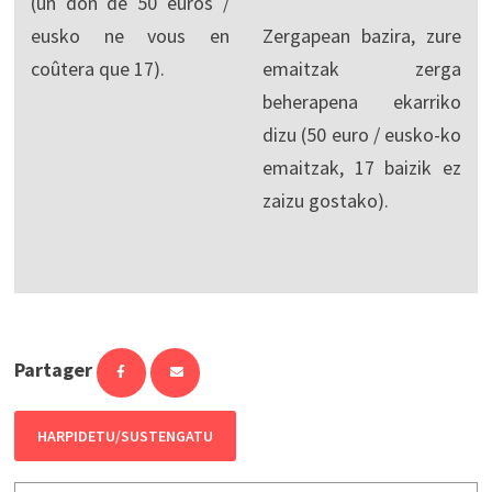
(un don de 50 euros /
eusko ne vous en
Zergapean bazira, zure
coûtera que 17).
emaitzak zerga
beherapena ekarriko
dizu (50 euro / eusko-ko
emaitzak, 17 baizik ez
zaizu gostako).
Partager
HARPIDETU/SUSTENGATU