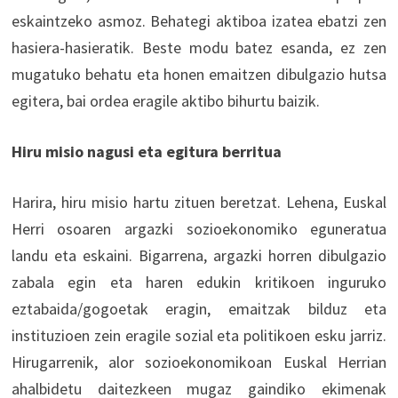
eskaintzeko asmoz. Behategi aktiboa izatea ebatzi zen
hasiera-hasieratik. Beste modu batez esanda, ez zen
mugatuko behatu eta honen emaitzen dibulgazio hutsa
egitera, bai ordea eragile aktibo bihurtu baizik.
Hiru misio nagusi eta egitura berritua
Harira, hiru misio hartu zituen beretzat. Lehena, Euskal
Herri osoaren argazki sozioekonomiko eguneratua
landu eta eskaini. Bigarrena, argazki horren dibulgazio
zabala egin eta haren edukin kritikoen inguruko
eztabaida/gogoetak eragin, emaitzak bilduz eta
instituzioen zein eragile sozial eta politikoen esku jarriz.
Hirugarrenik, alor sozioekonomikoan Euskal Herrian
ahalbidetu daitezkeen mugaz gaindiko ekimenak