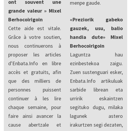
ont souvent une
menpe gaude.
grande valeur » Mixel
Berhocoirigoin
«Preziorik gabeko
Cette aide est vitale.
gauzek, usu, balio
Grâce à votre soutien,
handia dute» Mixel
nous continuerons à
Berhocoirigoin
proposer les articles
Laguntza hau
d'Enbata.Info en libre
ezinbestekoa zaigu.
accès et gratuits, afin
Zuen sustenguari esker,
que des milliers de
Enbata.Info artikuluak
personnes puissent
sarbide librean eta
continuer à les lire
urririk eskaintzen
chaque semaine, pour
segituko dugu, milaka
faire ainsi avancer la
lagunek astero
cause abertzale et
irakurtzen segi dezaten,