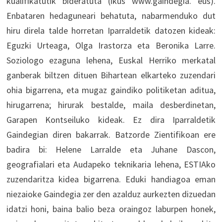
kualifikatutik bideratuta (ikus www.gaindegia. eus).
Enbataren hedaguneari behatuta, nabarmenduko dut
hiru direla talde horretan Iparraldetik datozen kideak:
Eguzki Urteaga, Olga Irastorza eta Beronika Larre.
Soziologo ezaguna lehena, Euskal Herriko merkatal
ganberak biltzen dituen Bihartean elkarteko zuzendari
ohia bigarrena, eta mugaz gaindiko politiketan aditua,
hirugarrena; hirurak bestalde, maila desberdinetan,
Garapen Kontseiluko kideak. Ez dira Iparraldetik
Gaindegian diren bakarrak. Batzorde Zientifikoan ere
badira bi: Helene Larralde eta Juhane Dascon,
geografialari eta Audapeko teknikaria lehena, ESTIAko
zuzendaritza kidea bigarrena. Eduki handiagoa eman
niezaioke Gaindegia zer den azalduz aurkezten dizuedan
idatzi honi, baina balio beza oraingoz laburpen honek,