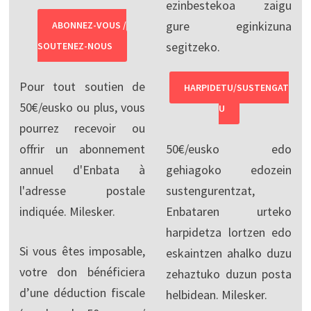
ezinbestekoa zaigu
gure eginkizuna
ABONNEZ-VOUS /
segitzeko.
SOUTENEZ-NOUS
Pour tout soutien de
HARPIDETU/SUSTENGAT
50€/eusko ou plus, vous
U
pourrez recevoir ou
offrir un abonnement
50€/eusko edo
annuel d'Enbata à
gehiagoko edozein
l'adresse postale
sustengurentzat,
indiquée. Milesker.
Enbataren urteko
harpidetza lortzen edo
Si vous êtes imposable,
eskaintzen ahalko duzu
votre don bénéficiera
zehaztuko duzun posta
d’une déduction fiscale
helbidean. Milesker.