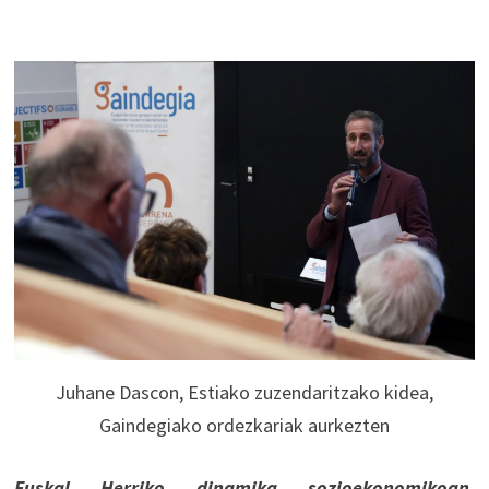
Juhane Dascon, Estiako zuzendaritzako kidea,
Gaindegiako ordezkariak aurkezten
Euskal Herriko dinamika sozioekonomikoan,