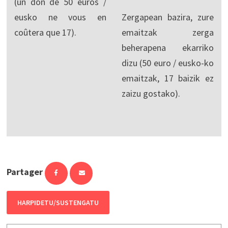
(un don de 50 euros /
eusko ne vous en
Zergapean bazira, zure
coûtera que 17).
emaitzak zerga
beherapena ekarriko
dizu (50 euro / eusko-ko
emaitzak, 17 baizik ez
zaizu gostako).
Partager
HARPIDETU/SUSTENGATU