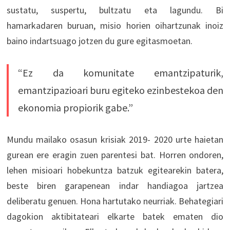
sustatu, suspertu, bultzatu eta lagundu. Bi
hamarkadaren buruan, misio horien oihartzunak inoiz
baino indartsuago jotzen du gure egitasmoetan.
“Ez da komunitate emantzipaturik,
emantzipazioari buru egiteko ezinbestekoa den
ekonomia propiorik gabe.”
Mundu mailako osasun krisiak 2019- 2020 urte haietan
gurean ere eragin zuen parentesi bat. Horren ondoren,
lehen misioari hobekuntza batzuk egitearekin batera,
beste biren garapenean indar handiagoa jartzea
deliberatu genuen. Hona hartutako neurriak. Behategiari
dagokion aktibitateari elkarte batek ematen dio