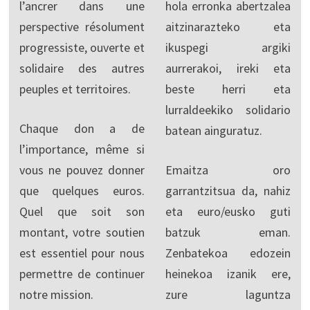
l’ancrer dans une
hola erronka abertzalea
perspective résolument
aitzinarazteko eta
progressiste, ouverte et
ikuspegi argiki
solidaire des autres
aurrerakoi, ireki eta
peuples et territoires.
beste herri eta
lurraldeekiko solidario
Chaque don a de
batean ainguratuz.
l’importance, même si
vous ne pouvez donner
Emaitza oro
que quelques euros.
garrantzitsua da, nahiz
Quel que soit son
eta euro/eusko guti
montant, votre soutien
batzuk eman.
est essentiel pour nous
Zenbatekoa edozein
permettre de continuer
heinekoa izanik ere,
notre mission.
zure laguntza