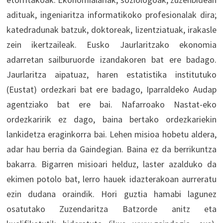
adituak, ingeniaritza informatikoko profesionalak dira;
katedradunak batzuk, doktoreak, lizentziatuak, irakasle
zein ikertzaileak. Eusko Jaurlaritzako ekonomia
adarretan sailburuorde izandakoren bat ere badago.
Jaurlaritza aipatuaz, haren estatistika institutuko
(Eustat) ordezkari bat ere badago, Iparraldeko Audap
agentziako bat ere bai. Nafarroako Nastat-eko
ordezkaririk ez dago, baina bertako ordezkariekin
lankidetza eraginkorra bai. Lehen misioa hobetu aldera,
adar hau berria da Gaindegian. Baina ez da berrikuntza
bakarra. Bigarren misioari helduz, laster azalduko da
ekimen potolo bat, lerro hauek idazterakoan aurreratu
ezin dudana oraindik. Hori guztia hamabi lagunez
osatutako Zuzendaritza Batzorde anitz eta