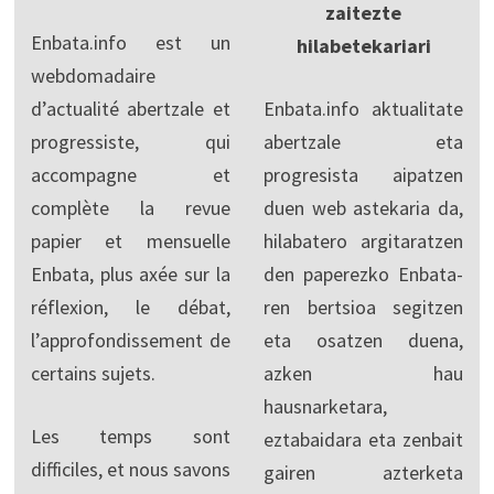
zaitezte
Enbata.info est un
hilabetekariari
webdomadaire
d’actualité abertzale et
Enbata.info aktualitate
progressiste, qui
abertzale eta
accompagne et
progresista aipatzen
complète la revue
duen web astekaria da,
papier et mensuelle
hilabatero argitaratzen
Enbata, plus axée sur la
den paperezko Enbata-
réflexion, le débat,
ren bertsioa segitzen
l’approfondissement de
eta osatzen duena,
certains sujets.
azken hau
hausnarketara,
Les temps sont
eztabaidara eta zenbait
difficiles, et nous savons
gairen azterketa