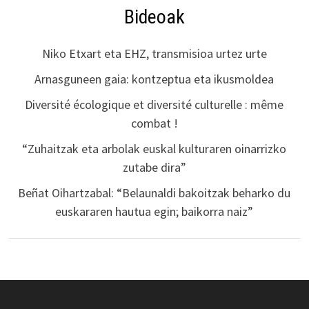
Bideoak
Niko Etxart eta EHZ, transmisioa urtez urte
Arnasguneen gaia: kontzeptua eta ikusmoldea
Diversité écologique et diversité culturelle : même
combat !
“Zuhaitzak eta arbolak euskal kulturaren oinarrizko
zutabe dira”
Beñat Oihartzabal: “Belaunaldi bakoitzak beharko du
euskararen hautua egin; baikorra naiz”