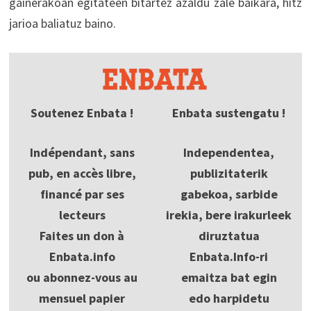
gainerakoan egitateen bitartez azaldu zale baikara, hitz
jarioa baliatuz baino.
Soutenez Enbata !
Enbata sustengatu !
Indépendant, sans
Independentea,
pub, en accès libre,
publizitaterik
financé par ses
gabekoa, sarbide
lecteurs
irekia, bere irakurleek
Faites un don à
diruztatua
Enbata.info
Enbata.Info-ri
ou abonnez-vous au
emaitza bat egin
mensuel papier
edo harpidetu