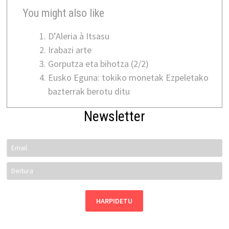
You might also like
D’Aleria à Itsasu
Irabazi arte
Gorputza eta bihotza (2/2)
Eusko Eguna: tokiko monetak Ezpeletako
bazterrak berotu ditu
Newsletter