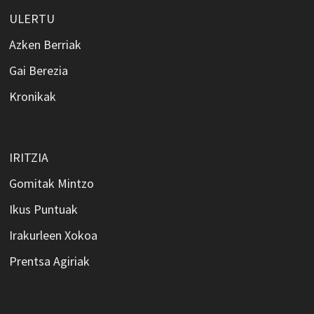
ULERTU
Azken Berriak
Gai Berezia
Kronikak
IRITZIA
Gomitak Mintzo
Ikus Puntuak
Irakurleen Xokoa
Prentsa Agiriak