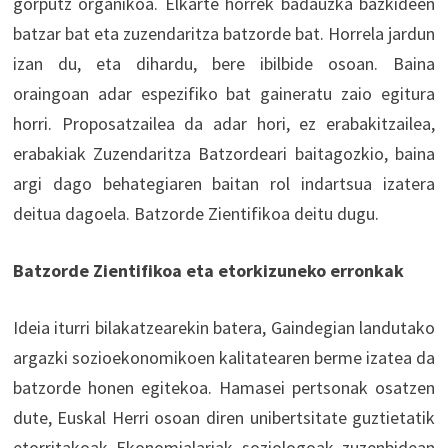
gorputz organikoa. Elkarte horrek badauzka bazkideen
batzar bat eta zuzendaritza batzorde bat. Horrela jardun
izan du, eta dihardu, bere ibilbide osoan. Baina
oraingoan adar espezifiko bat gaineratu zaio egitura
horri. Proposatzailea da adar hori, ez erabakitzailea,
erabakiak Zuzendaritza Batzordeari baitagozkio, baina
argi dago behategiaren baitan rol indartsua izatera
deitua dagoela. Batzorde Zientifikoa deitu dugu.
Batzorde Zientifikoa eta etorkizuneko erronkak
Ideia iturri bilakatzearekin batera, Gaindegian landutako
argazki sozioekonomikoen kalitatearen berme izatea da
batzorde honen egitekoa. Hamasei pertsonak osatzen
dute, Euskal Herri osoan diren unibertsitate guztietatik
etorritakoak. Ekonomialariak, soziologoak, zuzenbidean