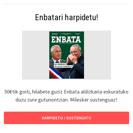
Enbatari harpidetu!
50€tik goiti, hilabete guziz Enbata aldizkaria eskuratuko
duzu zure gutunontzian. Milesker sustenguaz!
HARPIDETU / SUSTENGATU