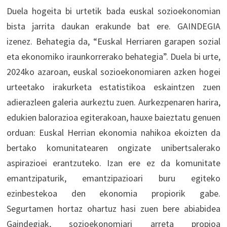
Duela hogeita bi urtetik bada euskal sozioekonomian
bista jarrita daukan erakunde bat ere. GAINDEGIA
izenez. Behategia da, “Euskal Herriaren garapen sozial
eta ekonomiko iraunkorrerako behategia”. Duela bi urte,
2024ko azaroan, euskal sozioekonomiaren azken hogei
urteetako irakurketa estatistikoa eskaintzen zuen
adierazleen galeria aurkeztu zuen. Aurkezpenaren harira,
edukien balorazioa egiterakoan, hauxe baieztatu genuen
orduan: Euskal Herrian ekonomia nahikoa ekoizten da
bertako komunitatearen ongizate unibertsalerako
aspirazioei erantzuteko. Izan ere ez da komunitate
emantzipaturik, emantzipazioari buru egiteko
ezinbestekoa den ekonomia propiorik gabe.
Segurtamen hortaz ohartuz hasi zuen bere abiabidea
Gaindegiak, sozioekonomiari arreta propioa