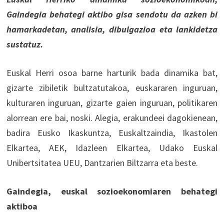
Gaindegia behategi aktibo gisa sendotu da azken bi
hamarkadetan, analisia, dibulgazioa eta lankidetza
sustatuz.
Euskal Herri osoa barne harturik bada dinamika bat,
gizarte zibiletik bultzatutakoa, euskararen inguruan,
kulturaren inguruan, gizarte gaien inguruan, politikaren
alorrean ere bai, noski. Alegia, erakundeei dagokienean,
badira Eusko Ikaskuntza, Euskaltzaindia, Ikastolen
Elkartea, AEK, Idazleen Elkartea, Udako Euskal
Unibertsitatea UEU, Dantzarien Biltzarra eta beste.
Gaindegia, euskal sozioekonomiaren behategi
aktiboa