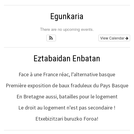
Egunkaria
There are no upcoming events.
View Calendar
Eztabaidan Enbatan
Face à une France réac, l’alternative basque
Première exposition de baux fraduleux du Pays Basque
En Bretagne aussi, batailles pour le logement
Le droit au logement n’est pas secondaire !
Etxebizitzari buruzko Foroa!