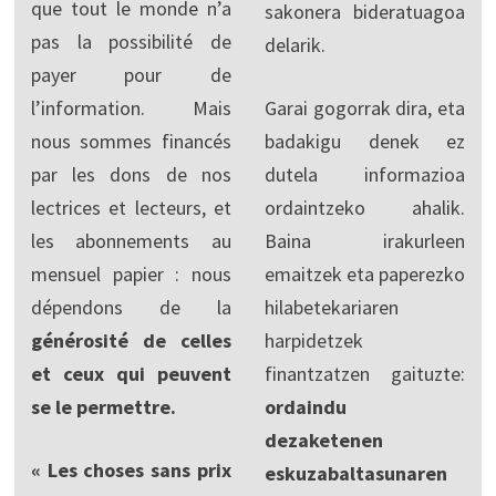
que tout le monde n’a
sakonera bideratuagoa
pas la possibilité de
delarik.
payer pour de
l’information. Mais
Garai gogorrak dira, eta
nous sommes financés
badakigu denek ez
par les dons de nos
dutela informazioa
lectrices et lecteurs, et
ordaintzeko ahalik.
les abonnements au
Baina irakurleen
mensuel papier : nous
emaitzek eta paperezko
dépendons de la
hilabetekariaren
générosité de celles
harpidetzek
et ceux qui peuvent
finantzatzen gaituzte:
se le permettre.
ordaindu
dezaketenen
« Les choses sans prix
eskuzabaltasunaren