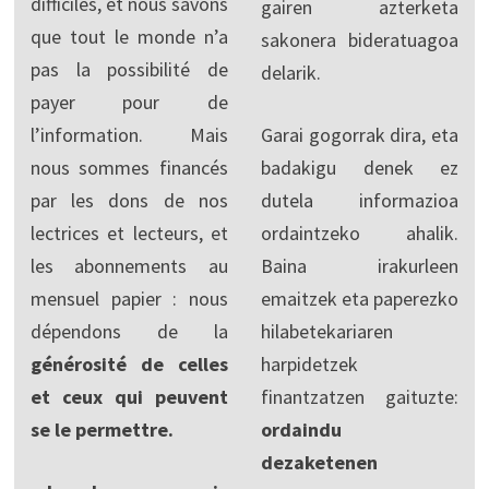
difficiles, et nous savons
gairen azterketa
que tout le monde n’a
sakonera bideratuagoa
pas la possibilité de
delarik.
payer pour de
l’information. Mais
Garai gogorrak dira, eta
nous sommes financés
badakigu denek ez
par les dons de nos
dutela informazioa
lectrices et lecteurs, et
ordaintzeko ahalik.
les abonnements au
Baina irakurleen
mensuel papier : nous
emaitzek eta paperezko
dépendons de la
hilabetekariaren
générosité de celles
harpidetzek
et ceux qui peuvent
finantzatzen gaituzte:
se le permettre.
ordaindu
dezaketenen