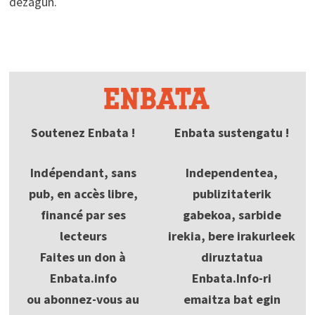
dezagun.
Soutenez Enbata !
Enbata sustengatu !
Indépendant, sans
Independentea,
pub, en accès libre,
publizitaterik
financé par ses
gabekoa, sarbide
lecteurs
irekia, bere irakurleek
Faites un don à
diruztatua
Enbata.info
Enbata.Info-ri
ou abonnez-vous au
emaitza bat egin