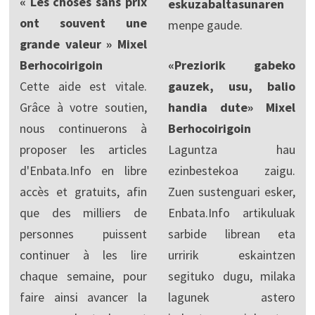
« Les choses sans prix
eskuzabaltasunaren
ont souvent une
menpe gaude.
grande valeur » Mixel
Berhocoirigoin
«Preziorik gabeko
Cette aide est vitale.
gauzek, usu, balio
Grâce à votre soutien,
handia dute» Mixel
nous continuerons à
Berhocoirigoin
proposer les articles
Laguntza hau
d'Enbata.Info en libre
ezinbestekoa zaigu.
accès et gratuits, afin
Zuen sustenguari esker,
que des milliers de
Enbata.Info artikuluak
personnes puissent
sarbide librean eta
continuer à les lire
urririk eskaintzen
chaque semaine, pour
segituko dugu, milaka
faire ainsi avancer la
lagunek astero