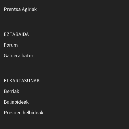
Prentsa Agiriak
EZTABAIDA
Forum
Galdera batez
ELKARTASUNAK
Berriak
Baliabideak
Presoen helbideak