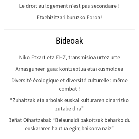
Le droit au logement n’est pas secondaire !
Etxebizitzari buruzko Foroa!
Bideoak
Niko Etxart eta EHZ, transmisioa urtez urte
Arnasguneen gaia: kontzeptua eta ikusmoldea
Diversité écologique et diversité culturelle : même
combat !
“Zuhaitzak eta arbolak euskal kulturaren oinarrizko
zutabe dira”
Beñat Oihartzabal: “Belaunaldi bakoitzak beharko du
euskararen hautua egin; baikorra naiz”