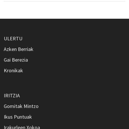
ULERTU
Azken Berriak
Gai Berezia
Kronikak
IRITZIA
Gomitak Mintzo
Ikus Puntuak
Irakurleen Xokoa