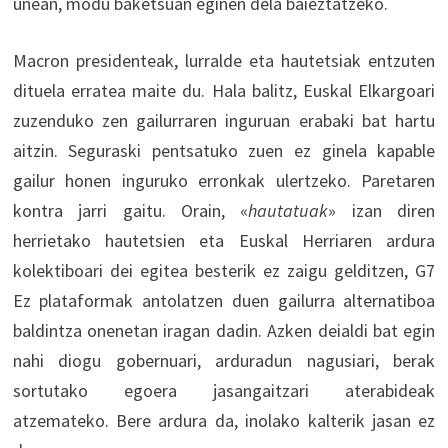
unean, modu baketsuan eginen dela baieztatzeko.
Macron presidenteak, lurralde eta hautetsiak entzuten
dituela erratea maite du. Hala balitz, Euskal Elkargoari
zuzenduko zen gailurraren inguruan erabaki bat hartu
aitzin. Seguraski pentsatuko zuen ez ginela kapable
gailur honen inguruko erronkak ulertzeko. Paretaren
kontra jarri gaitu. Orain, «
hautatuak
» izan diren
herrietako hautetsien eta Euskal Herriaren ardura
kolektiboari dei egitea besterik ez zaigu gelditzen, G7
Ez plataformak antolatzen duen gailurra alternatiboa
baldintza onenetan iragan dadin. Azken deialdi bat egin
nahi diogu gobernuari, arduradun nagusiari, berak
sortutako egoera jasangaitzari aterabideak
atzemateko. Bere ardura da, inolako kalterik jasan ez