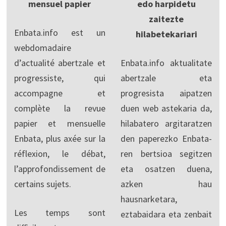
mensuel papier
edo harpidetu
zaitezte
Enbata.info est un
hilabetekariari
webdomadaire
d’actualité abertzale et
Enbata.info aktualitate
progressiste, qui
abertzale eta
accompagne et
progresista aipatzen
complète la revue
duen web astekaria da,
papier et mensuelle
hilabatero argitaratzen
Enbata, plus axée sur la
den paperezko Enbata-
réflexion, le débat,
ren bertsioa segitzen
l’approfondissement de
eta osatzen duena,
certains sujets.
azken hau
hausnarketara,
Les temps sont
eztabaidara eta zenbait