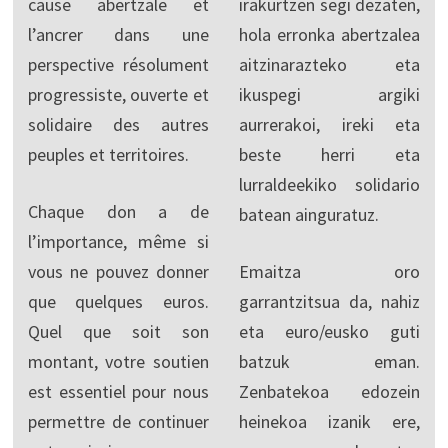
cause abertzale et
irakurtzen segi dezaten,
l’ancrer dans une
hola erronka abertzalea
perspective résolument
aitzinarazteko eta
progressiste, ouverte et
ikuspegi argiki
solidaire des autres
aurrerakoi, ireki eta
peuples et territoires.
beste herri eta
lurraldeekiko solidario
Chaque don a de
batean ainguratuz.
l’importance, même si
vous ne pouvez donner
Emaitza oro
que quelques euros.
garrantzitsua da, nahiz
Quel que soit son
eta euro/eusko guti
montant, votre soutien
batzuk eman.
est essentiel pour nous
Zenbatekoa edozein
permettre de continuer
heinekoa izanik ere,