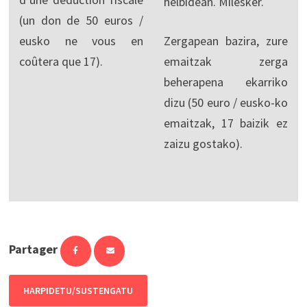
helbidean. Milesker.
(un don de 50 euros /
eusko ne vous en
Zergapean bazira, zure
coûtera que 17).
emaitzak zerga
beherapena ekarriko
dizu (50 euro / eusko-ko
emaitzak, 17 baizik ez
zaizu gostako).
Partager
HARPIDETU/SUSTENGATU