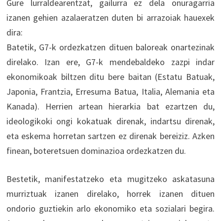
Gure lurraldearentzat, gailurra ez dela onuragarria
izanen gehien azalaeratzen duten bi arrazoiak hauexek
dira:
Batetik, G7-k ordezkatzen dituen baloreak onartezinak
direlako. Izan ere, G7-k mendebaldeko zazpi indar
ekonomikoak biltzen ditu bere baitan (Estatu Batuak,
Japonia, Frantzia, Erresuma Batua, Italia, Alemania eta
Kanada). Herrien artean hierarkia bat ezartzen du,
ideologikoki ongi kokatuak direnak, indartsu direnak,
eta eskema horretan sartzen ez direnak bereiziz. Azken
finean, boteretsuen dominazioa ordezkatzen du.
Bestetik, manifestatzeko eta mugitzeko askatasuna
murriztuak izanen direlako, horrek izanen dituen
ondorio guztiekin arlo ekonomiko eta sozialari begira.