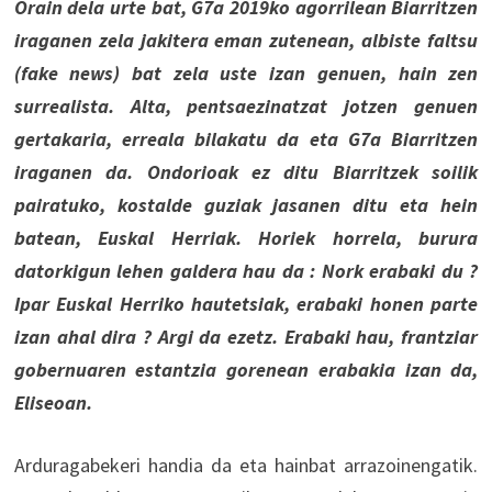
Orain dela urte bat, G7a 2019ko agorrilean Biarritzen
iraganen zela jakitera eman zutenean, albiste faltsu
(fake news) bat zela uste izan genuen, hain zen
surrealista. Alta, pentsaezinatzat jotzen genuen
gertakaria, erreala bilakatu da eta G7a Biarritzen
iraganen da. Ondorioak ez ditu Biarritzek soilik
pairatuko, kostalde guziak jasanen ditu eta hein
batean, Euskal Herriak. Horiek horrela, burura
datorkigun lehen galdera hau da : Nork erabaki du ?
Ipar Euskal Herriko hautetsiak, erabaki honen parte
izan ahal dira ? Argi da ezetz. Erabaki hau, frantziar
gobernuaren estantzia gorenean erabakia izan da,
Eliseoan.
Arduragabekeri handia da eta hainbat arrazoinengatik.