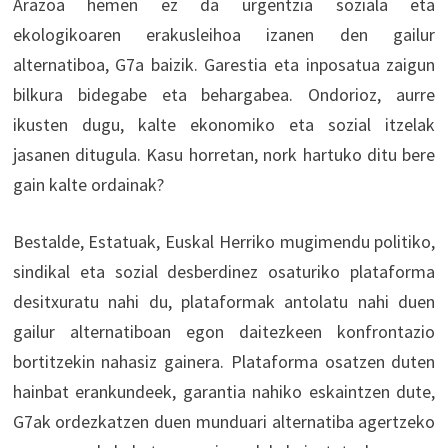
Arazoa hemen ez da urgentzia soziala eta
ekologikoaren erakusleihoa izanen den gailur
alternatiboa, G7a baizik. Garestia eta inposatua zaigun
bilkura bidegabe eta behargabea. Ondorioz, aurre
ikusten dugu, kalte ekonomiko eta sozial itzelak
jasanen ditugula. Kasu horretan, nork hartuko ditu bere
gain kalte ordainak?
Bestalde, Estatuak, Euskal Herriko mugimendu politiko,
sindikal eta sozial desberdinez osaturiko plataforma
desitxuratu nahi du, plataformak antolatu nahi duen
gailur alternatiboan egon daitezkeen konfrontazio
bortitzekin nahasiz gainera. Plataforma osatzen duten
hainbat erankundeek, garantia nahiko eskaintzen dute,
G7ak ordezkatzen duen munduari alternatiba agertzeko