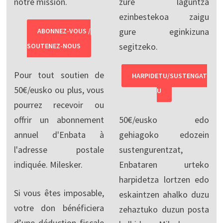
notre mission.
zure laguntza
ezinbestekoa zaigu
gure eginkizuna
ABONNEZ-VOUS /
segitzeko.
SOUTENEZ-NOUS
Pour tout soutien de
HARPIDETU/SUSTENGAT
50€/eusko ou plus, vous
U
pourrez recevoir ou
offrir un abonnement
50€/eusko edo
annuel d'Enbata à
gehiagoko edozein
l'adresse postale
sustengurentzat,
indiquée. Milesker.
Enbataren urteko
harpidetza lortzen edo
Si vous êtes imposable,
eskaintzen ahalko duzu
votre don bénéficiera
zehaztuko duzun posta
d’une déduction fiscale