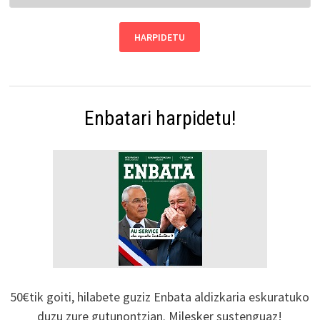
Enbatari harpidetu!
50€tik goiti, hilabete guziz Enbata aldizkaria eskuratuko
duzu zure gutunontzian. Milesker sustenguaz!