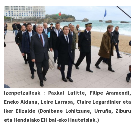
Izenpetzaileak : Paxkal Lafitte, Filipe Aramendi,
Eneko Aldana, Leire Larrasa, Claire Legardinier eta
Iker Elizalde (Donibane Lohitzune, Urruña, Ziburu
eta Hendaiako EH bai-eko Hautetsiak.)