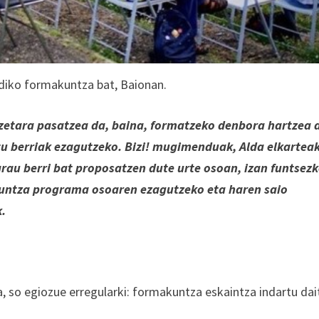
diko formakuntza bat, Baionan.
ntzetara pasatzea da, baina, formatzeko denbora hartzea 
tu berriak ezagutzeko. Bizi! mugimenduak, Alda elkartea
au berri bat proposatzen dute urte osoan, izan funtsez
kuntza programa osoaren ezagutzeko eta haren saio
k.
a, so egiozue erregularki: formakuntza eskaintza indartu da