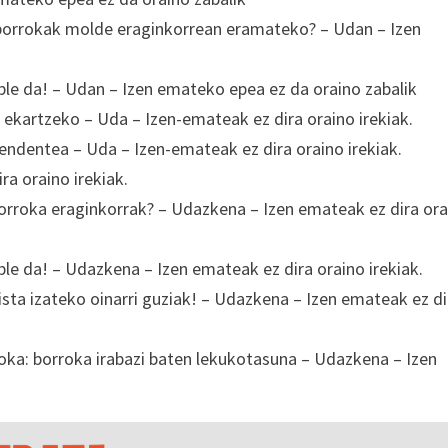
o borrokak molde eraginkorrean eramateko? – Udan – Izen
ible da! – Udan – Izen emateko epea ez da oraino zabalik
ekartzeko – Uda – Izen-emateak ez dira oraino irekiak.
endentea – Uda – Izen-emateak ez dira oraino irekiak.
ra oraino irekiak.
borroka eraginkorrak? – Udazkena – Izen emateak ez dira or
ble da! – Udazkena – Izen emateak ez dira oraino irekiak.
ista izateko oinarri guziak! – Udazkena – Izen emateak ez di
ka: borroka irabazi baten lekukotasuna – Udazkena – Izen