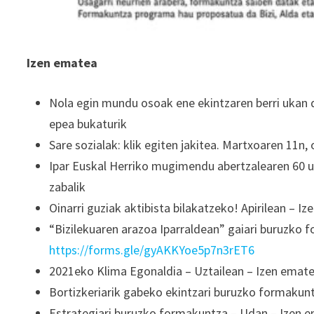
Izen ematea
Nola egin mundu osoak ene ekintzaren berri ukan 
epea bukaturik
Sare sozialak: klik egiten jakitea. Martxoaren 11n
Ipar Euskal Herriko mugimendu abertzalearen 60 ur
zabalik
Oinarri guziak aktibista bilakatzeko! Apirilean – I
“Bizilekuaren arazoa Iparraldean” gaiari buruzko
https://forms.gle/gyAKKYoe5p7n3rET6
2021eko Klima Egonaldia – Uztailean – Izen emate
Bortizkeriarik gabeko ekintzari buruzko formakun
Estrategiari buruzko formakuntza – Udan – Izen e