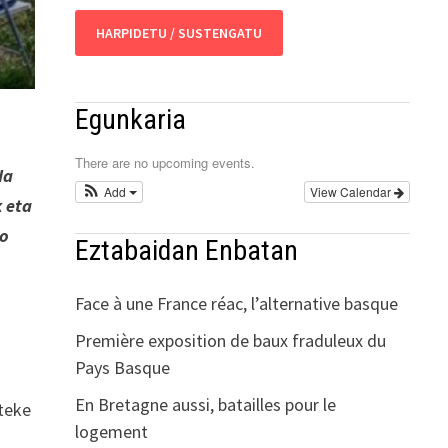
HARPIDETU / SUSTENGATU
Egunkaria
There are no upcoming events.
da
Add
View Calendar
k eta
ko
Eztabaidan Enbatan
Face à une France réac, l’alternative basque
Première exposition de baux fraduleux du
Pays Basque
En Bretagne aussi, batailles pour le
iteke
logement