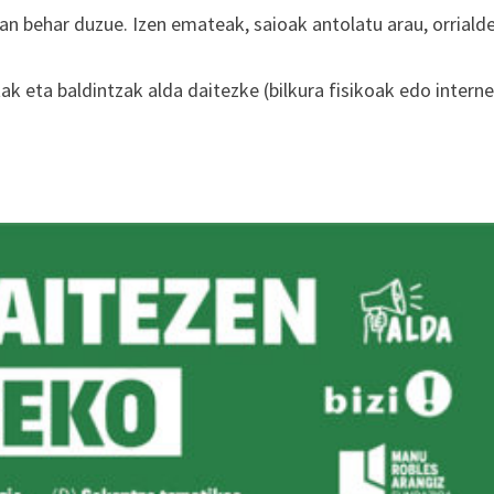
man behar duzue. Izen emateak, saioak antolatu arau, orriald
k eta baldintzak alda daitezke (bilkura fisikoak edo intern