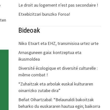
Le droit au logement n’est pas secondaire !
e
Etxebizitzari buruzko Foroa!
eten
Bideoak
Niko Etxart eta EHZ, transmisioa urtez urte
Arnasguneen gaia: kontzeptua eta
ikusmoldea
Diversité écologique et diversité culturelle :
même combat !
“Zuhaitzak eta arbolak euskal kulturaren
oinarrizko zutabe dira”
Beñat Oihartzabal: “Belaunaldi bakoitzak
beharko du euskararen hautua egin; baikorra