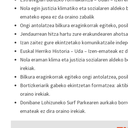
Nola egin justizia klimatiko eta sozialaren aldek
emateko epea ez da oraino zabalik
Ongi antolatzea bilkura eraginkorrak egiteko, pos
Jendaurrean hitza hartu zure erakundearen ahotsa 
Izan zaitez gure ekintzetako komunikatzaile indep
Euskal Herriko Historia – Uda – Izen-emateak ez di
Nola eraman klima eta justizia sozialaren aldeko 
irekiak.
Bilkura eraginkorrak egiteko ongi antolatzea, posi
Bortizkeriarik gabeko ekintzetan formatzea: aktib
oraino irekiak.
Donibane Lohizuneko Surf Parkearen aurkako borro
emateak ez dira oraino irekiak.