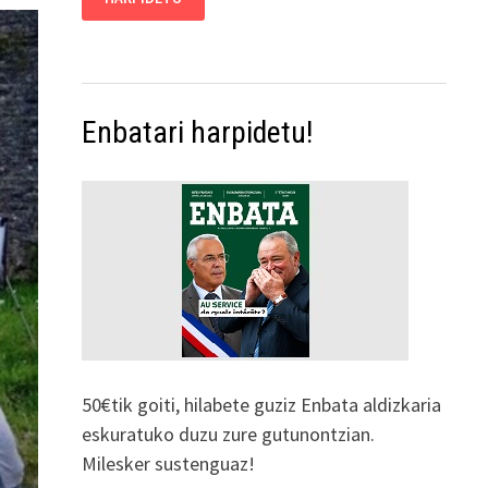
Enbatari harpidetu!
50€tik goiti, hilabete guziz Enbata aldizkaria
eskuratuko duzu zure gutunontzian.
Milesker sustenguaz!