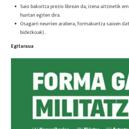
Saio bakoitza prezio librean da, izena aitzinetik e
huntan egiten dira.
Osagarri neurrien arabera, formakuntza saioen data
bidezkoak) .
Egitaraua