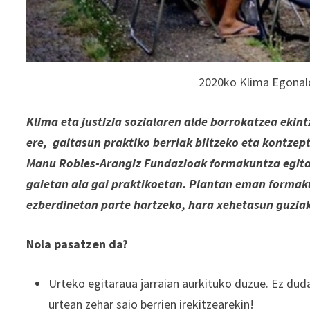
2020ko Klima Egonal
Klima eta justizia sozialaren alde borrokatzea eki
ere, gaitasun praktiko berriak biltzeko eta kontzep
Manu Robles-Arangiz Fundazioak formakuntza egitar
gaietan ala gai praktikoetan. Plantan eman forma
ezberdinetan parte hartzeko, hara xehetasun guzia
Nola pasatzen da?
Urteko egitaraua jarraian aurkituko duzue. Ez dud
urtean zehar saio berrien irekitzearekin!