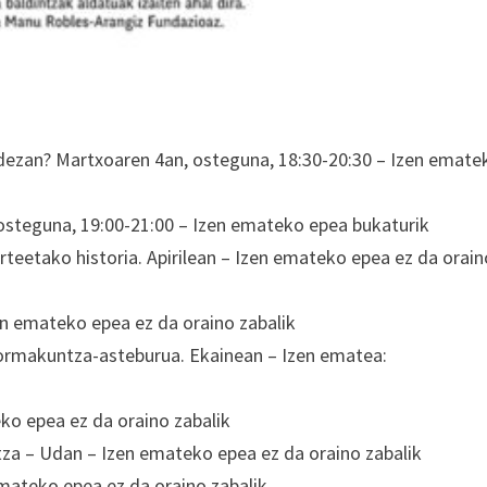
dezan? Martxoaren 4an, osteguna, 18:30-20:30 – Izen emate
, osteguna, 19:00-21:00 – Izen emateko epea bukaturik
teetako historia. Apirilean – Izen emateko epea ez da orain
zen emateko epea ez da oraino zabalik
 formakuntza-asteburua. Ekainean – Izen ematea:
ko epea ez da oraino zabalik
tza – Udan – Izen emateko epea ez da oraino zabalik
mateko epea ez da oraino zabalik