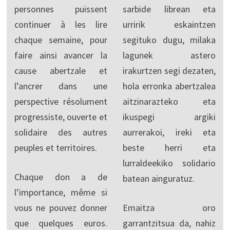
personnes puissent
sarbide librean eta
continuer à les lire
urririk eskaintzen
chaque semaine, pour
segituko dugu, milaka
faire ainsi avancer la
lagunek astero
cause abertzale et
irakurtzen segi dezaten,
l’ancrer dans une
hola erronka abertzalea
perspective résolument
aitzinarazteko eta
progressiste, ouverte et
ikuspegi argiki
solidaire des autres
aurrerakoi, ireki eta
peuples et territoires.
beste herri eta
lurraldeekiko solidario
Chaque don a de
batean ainguratuz.
l’importance, même si
vous ne pouvez donner
Emaitza oro
que quelques euros.
garrantzitsua da, nahiz