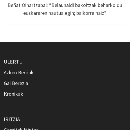
Beñat Oihartzabal: “Belaunaldi bakoitzak beharko du
euskararen hautua egin; baikorra naiz”
ULERTU
Azken Berriak
Gai Berezia
Kronikak
IRITZIA
Gomitak Mintzo