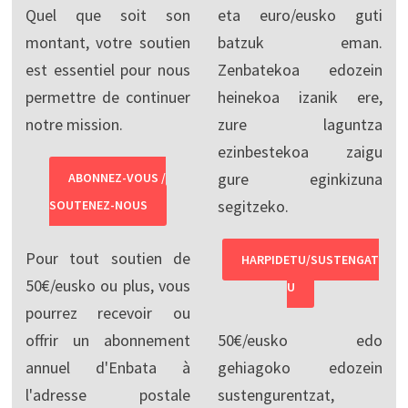
Quel que soit son
eta euro/eusko guti
montant, votre soutien
batzuk eman.
est essentiel pour nous
Zenbatekoa edozein
permettre de continuer
heinekoa izanik ere,
notre mission.
zure laguntza
ezinbestekoa zaigu
gure eginkizuna
ABONNEZ-VOUS /
segitzeko.
SOUTENEZ-NOUS
Pour tout soutien de
HARPIDETU/SUSTENGAT
50€/eusko ou plus, vous
U
pourrez recevoir ou
offrir un abonnement
50€/eusko edo
annuel d'Enbata à
gehiagoko edozein
l'adresse postale
sustengurentzat,