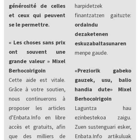
générosité de celles
harpidetzek
et ceux qui peuvent
finantzatzen gaituzte:
se le permettre.
ordaindu
dezaketenen
« Les choses sans prix
eskuzabaltasunaren
ont souvent une
menpe gaude.
grande valeur » Mixel
Berhocoirigoin
«Preziorik gabeko
Cette aide est vitale.
gauzek, usu, balio
Grâce à votre soutien,
handia dute» Mixel
nous continuerons à
Berhocoirigoin
proposer les articles
Laguntza hau
d'Enbata.Info en libre
ezinbestekoa zaigu.
accès et gratuits, afin
Zuen sustenguari esker,
que des milliers de
Enbata.Info artikuluak