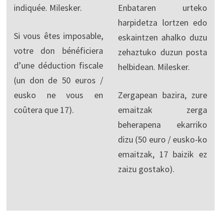
indiquée. Milesker.
Enbataren urteko
harpidetza lortzen edo
Si vous êtes imposable,
eskaintzen ahalko duzu
votre don bénéficiera
zehaztuko duzun posta
d’une déduction fiscale
helbidean. Milesker.
(un don de 50 euros /
eusko ne vous en
Zergapean bazira, zure
coûtera que 17).
emaitzak zerga
beherapena ekarriko
dizu (50 euro / eusko-ko
emaitzak, 17 baizik ez
zaizu gostako).