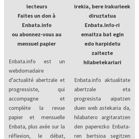
lecteurs
irekia, bere irakurleek
Faites un don à
diruztatua
Enbata.info
Enbata.Info-ri
ou abonnez-vous au
emaitza bat egin
mensuel papier
edo harpidetu
zaitezte
Enbata.info est un
hilabetekariari
webdomadaire
d’actualité abertzale et
Enbata.info aktualitate
progressiste, qui
abertzale eta
accompagne et
progresista aipatzen
complète la revue
duen web astekaria da,
papier et mensuelle
hilabatero argitaratzen
Enbata, plus axée sur la
den paperezko Enbata-
réflexion, le débat,
ren bertsioa segitzen