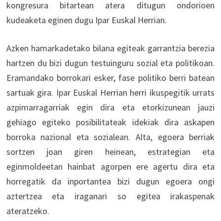
kongresura bitartean atera ditugun ondorioen
kudeaketa eginen dugu Ipar Euskal Herrian.
Azken hamarkadetako bilana egiteak garrantzia berezia
hartzen du bizi dugun testuinguru sozial eta politikoan.
Eramandako borrokari esker, fase politiko berri batean
sartuak gira. Ipar Euskal Herrian herri ikuspegitik urrats
azpimarragarriak egin dira eta etorkizunean jauzi
gehiago egiteko posibilitateak idekiak dira askapen
borroka nazional eta sozialean. Alta, egoera berriak
sortzen joan giren heinean, estrategian eta
eginmoldeetan hainbat agorpen ere agertu dira eta
horregatik da inportantea bizi dugun egoera ongi
aztertzea eta iraganari so egitea irakaspenak
ateratzeko.