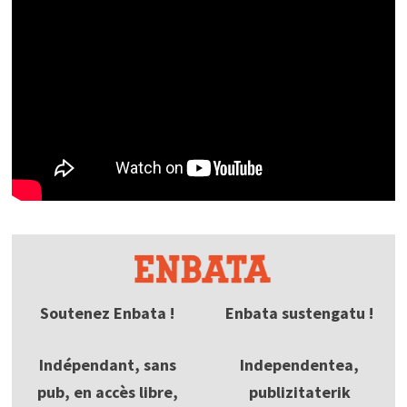
Soutenez Enbata !
Enbata sustengatu !
Indépendant, sans
Independentea,
pub, en accès libre,
publizitaterik