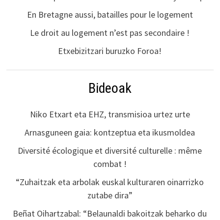
En Bretagne aussi, batailles pour le logement
Le droit au logement n’est pas secondaire !
Etxebizitzari buruzko Foroa!
Bideoak
Niko Etxart eta EHZ, transmisioa urtez urte
Arnasguneen gaia: kontzeptua eta ikusmoldea
Diversité écologique et diversité culturelle : même
combat !
“Zuhaitzak eta arbolak euskal kulturaren oinarrizko
zutabe dira”
Beñat Oihartzabal: “Belaunaldi bakoitzak beharko du