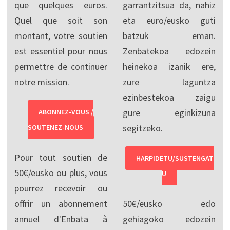
que quelques euros.
garrantzitsua da, nahiz
Quel que soit son
eta euro/eusko guti
montant, votre soutien
batzuk eman.
est essentiel pour nous
Zenbatekoa edozein
permettre de continuer
heinekoa izanik ere,
notre mission.
zure laguntza
ezinbestekoa zaigu
gure eginkizuna
ABONNEZ-VOUS /
segitzeko.
SOUTENEZ-NOUS
Pour tout soutien de
HARPIDETU/SUSTENGAT
50€/eusko ou plus, vous
U
pourrez recevoir ou
offrir un abonnement
50€/eusko edo
annuel d'Enbata à
gehiagoko edozein