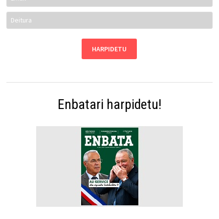
Enbatari harpidetu!