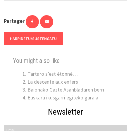
Partager
HARPIDETU/SUSTENGATU
You might also like
Tartaro s’est étonné…
La descente aux enfers
Baionako Gazte Asanbladaren berri
Euskara ikusgarri egiteko garaia
Newsletter