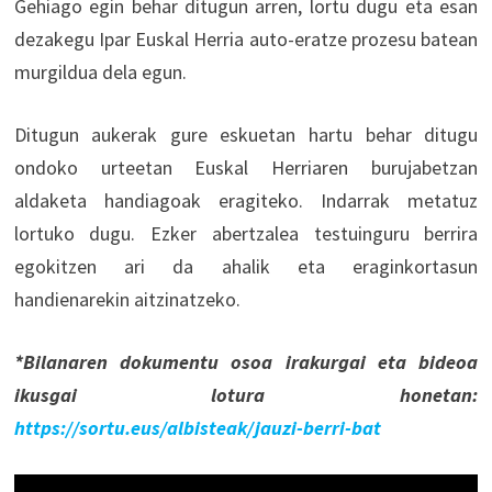
Gehiago egin behar ditugun arren, lortu dugu eta esan
dezakegu Ipar Euskal Herria auto-eratze prozesu batean
murgildua dela egun.
Ditugun aukerak gure eskuetan hartu behar ditugu
ondoko urteetan Euskal Herriaren burujabetzan
aldaketa handiagoak eragiteko. Indarrak metatuz
lortuko dugu. Ezker abertzalea testuinguru berrira
egokitzen ari da ahalik eta eraginkortasun
handienarekin aitzinatzeko.
*Bilanaren dokumentu osoa irakurgai eta bideoa
ikusgai lotura honetan:
https://sortu.eus/albisteak/jauzi-berri-bat