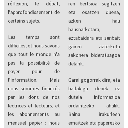
réflexion, le débat,
ren bertsioa segitzen
l’approfondissement de
eta osatzen duena,
certains sujets.
azken hau
hausnarketara,
Les temps sont
eztabaidara eta zenbait
difficiles, et nous savons
gairen azterketa
que tout le monde n’a
sakonera bideratuagoa
pas la possibilité de
delarik.
payer pour de
l’information. Mais
Garai gogorrak dira, eta
nous sommes financés
badakigu denek ez
par les dons de nos
dutela informazioa
lectrices et lecteurs, et
ordaintzeko ahalik.
les abonnements au
Baina irakurleen
mensuel papier : nous
emaitzek eta paperezko