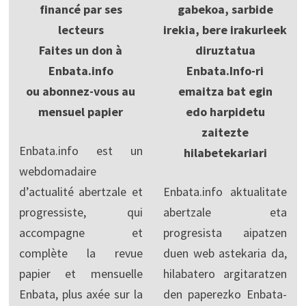
financé par ses
gabekoa, sarbide
lecteurs
irekia, bere irakurleek
Faites un don à
diruztatua
Enbata.info
Enbata.Info-ri
ou abonnez-vous au
emaitza bat egin
mensuel papier
edo harpidetu
zaitezte
Enbata.info est un
hilabetekariari
webdomadaire
d’actualité abertzale et
Enbata.info aktualitate
progressiste, qui
abertzale eta
accompagne et
progresista aipatzen
complète la revue
duen web astekaria da,
papier et mensuelle
hilabatero argitaratzen
Enbata, plus axée sur la
den paperezko Enbata-