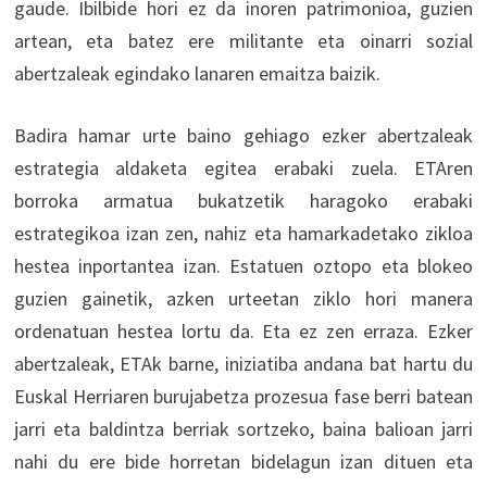
gaude. Ibilbide hori ez da inoren patrimonioa, guzien
artean, eta batez ere militante eta oinarri sozial
abertzaleak egindako lanaren emaitza baizik.
Badira hamar urte baino gehiago ezker abertzaleak
estrategia aldaketa egitea erabaki zuela. ETAren
borroka armatua bukatzetik haragoko erabaki
estrategikoa izan zen, nahiz eta hamarkadetako zikloa
hestea inportantea izan. Estatuen oztopo eta blokeo
guzien gainetik, azken urteetan ziklo hori manera
ordenatuan hestea lortu da. Eta ez zen erraza. Ezker
abertzaleak, ETAk barne, iniziatiba andana bat hartu du
Euskal Herriaren burujabetza prozesua fase berri batean
jarri eta baldintza berriak sortzeko, baina balioan jarri
nahi du ere bide horretan bidelagun izan dituen eta