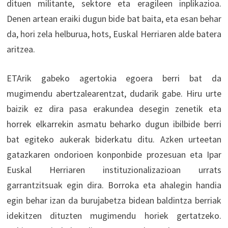
dituen militante, sektore eta eragileen inplikazioa.
Denen artean eraiki dugun bide bat baita, eta esan behar
da, hori zela helburua, hots, Euskal Herriaren alde batera
aritzea.
ETArik gabeko agertokia egoera berri bat da
mugimendu abertzalearentzat, dudarik gabe. Hiru urte
baizik ez dira pasa erakundea desegin zenetik eta
horrek elkarrekin asmatu beharko dugun ibilbide berri
bat egiteko aukerak biderkatu ditu. Azken urteetan
gatazkaren ondorioen konponbide prozesuan eta Ipar
Euskal Herriaren instituzionalizazioan urrats
garrantzitsuak egin dira. Borroka eta ahalegin handia
egin behar izan da burujabetza bidean baldintza berriak
idekitzen dituzten mugimendu horiek gertatzeko.