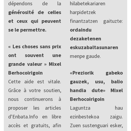
dépendons de la
hilabetekariaren
générosité de celles
harpidetzek
et ceux qui peuvent
finantzatzen gaituzte:
se le permettre.
ordaindu
dezaketenen
« Les choses sans prix
eskuzabaltasunaren
ont souvent une
menpe gaude.
grande valeur » Mixel
Berhocoirigoin
«Preziorik gabeko
Cette aide est vitale.
gauzek, usu, balio
Grâce à votre soutien,
handia dute» Mixel
nous continuerons à
Berhocoirigoin
proposer les articles
Laguntza hau
d'Enbata.Info en libre
ezinbestekoa zaigu.
accès et gratuits, afin
Zuen sustenguari esker,