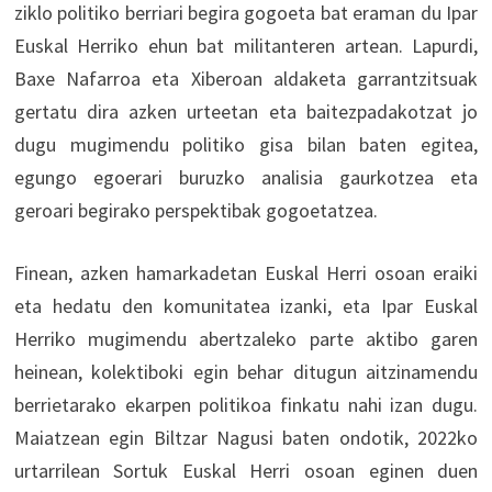
ziklo politiko berriari begira gogoeta bat eraman du Ipar
Euskal Herriko ehun bat militanteren artean. Lapurdi,
Baxe Nafarroa eta Xiberoan aldaketa garrantzitsuak
gertatu dira azken urteetan eta baitezpadakotzat jo
dugu mugimendu politiko gisa bilan baten egitea,
egungo egoerari buruzko analisia gaurkotzea eta
geroari begirako perspektibak gogoetatzea.
Finean, azken hamarkadetan Euskal Herri osoan eraiki
eta hedatu den komunitatea izanki, eta Ipar Euskal
Herriko mugimendu abertzaleko parte aktibo garen
heinean, kolektiboki egin behar ditugun aitzinamendu
berrietarako ekarpen politikoa finkatu nahi izan dugu.
Maiatzean egin Biltzar Nagusi baten ondotik, 2022ko
urtarrilean Sortuk Euskal Herri osoan eginen duen