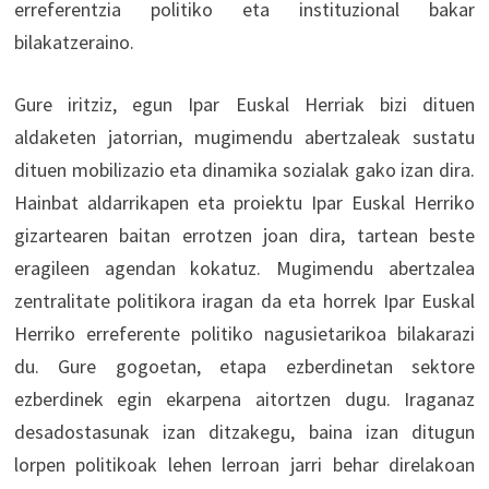
erreferentzia politiko eta instituzional bakar
bilakatzeraino.
Gure iritziz, egun Ipar Euskal Herriak bizi dituen
aldaketen jatorrian, mugimendu abertzaleak sustatu
dituen mobilizazio eta dinamika sozialak gako izan dira.
Hainbat aldarrikapen eta proiektu Ipar Euskal Herriko
gizartearen baitan errotzen joan dira, tartean beste
eragileen agendan kokatuz. Mugimendu abertzalea
zentralitate politikora iragan da eta horrek Ipar Euskal
Herriko erreferente politiko nagusietarikoa bilakarazi
du. Gure gogoetan, etapa ezberdinetan sektore
ezberdinek egin ekarpena aitortzen dugu. Iraganaz
desadostasunak izan ditzakegu, baina izan ditugun
lorpen politikoak lehen lerroan jarri behar direlakoan