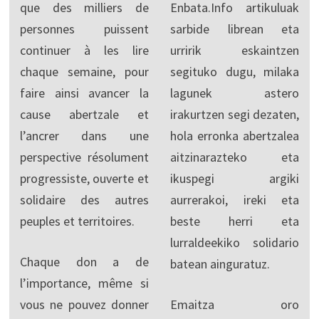
que des milliers de
Enbata.Info artikuluak
personnes puissent
sarbide librean eta
continuer à les lire
urririk eskaintzen
chaque semaine, pour
segituko dugu, milaka
faire ainsi avancer la
lagunek astero
cause abertzale et
irakurtzen segi dezaten,
l’ancrer dans une
hola erronka abertzalea
perspective résolument
aitzinarazteko eta
progressiste, ouverte et
ikuspegi argiki
solidaire des autres
aurrerakoi, ireki eta
peuples et territoires.
beste herri eta
lurraldeekiko solidario
Chaque don a de
batean ainguratuz.
l’importance, même si
vous ne pouvez donner
Emaitza oro