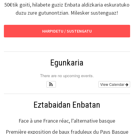
50€tik goiti, hilabete guziz Enbata aldizkaria eskuratuko
duzu zure gutunontzian. Milesker sustenguaz!
HARPIDETU / SUSTENGATU
Egunkaria
There are no upcoming events.
View Calendar
Eztabaidan Enbatan
Face à une France réac, l’alternative basque
Première exposition de baux fraduleux du Pays Basque