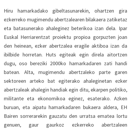
Hiru hamarkadako gibeltasunarekin, ohartzen gira
ezkerreko mugimendu abertzalearen bilakaera zatiketaz
eta batasunerako ahaleginez beterikoa izan dela. Ipar
Euskal Herriarentzat proiektu propioa gorpuzten joan
den heinean, ezker abertzalea eragile aktiboa izan da
ibilbide horretan. Huts egiteak egin direla aitortzen
dugu, oso bereziki 2000ko hamarkadaren zati handi
batean. Alta, mugimendu abertzaleko parte garen
sektoreen arteko bat egiterako ahaleginetan ezker
abertzaleak ahalegin handiak egin ditu, ekarpen politiko,
militante eta ekonomikoa eginez, esaterako. Azken
buruan, eta aipatu hamarkadaren bukaera aldera, EH
Bairen sorrerarekin gauzatu den urratsa ematea lortu
genuen, gaur gaurkoz ezkerreko abertzaleen