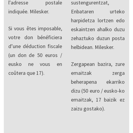
l'adresse postale
sustengurentzat,
indiquée. Milesker.
Enbataren urteko
harpidetza lortzen edo
Si vous êtes imposable,
eskaintzen ahalko duzu
votre don bénéficiera
zehaztuko duzun posta
d’une déduction fiscale
helbidean. Milesker.
(un don de 50 euros /
eusko ne vous en
Zergapean bazira, zure
coûtera que 17).
emaitzak zerga
beherapena ekarriko
dizu (50 euro / eusko-ko
emaitzak, 17 baizik ez
zaizu gostako).