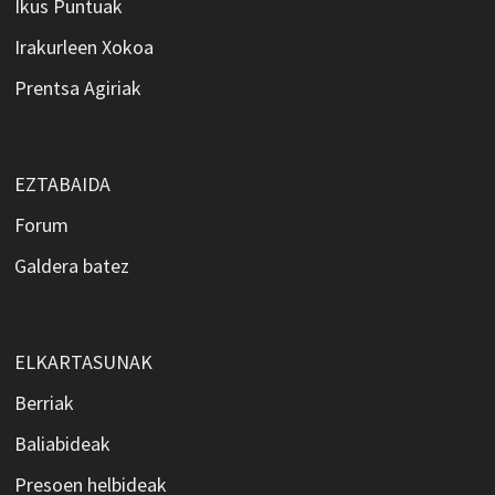
Ikus Puntuak
Irakurleen Xokoa
Prentsa Agiriak
EZTABAIDA
Forum
Galdera batez
ELKARTASUNAK
Berriak
Baliabideak
Presoen helbideak