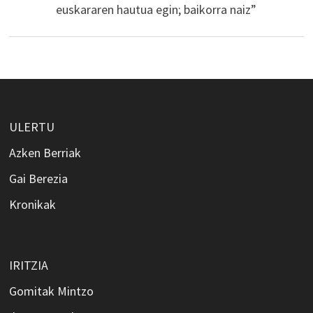
euskararen hautua egin; baikorra naiz”
ULERTU
Azken Berriak
Gai Berezia
Kronikak
IRITZIA
Gomitak Mintzo