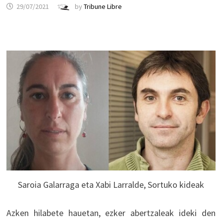
29/07/2021
by
Tribune Libre
Saroia Galarraga eta Xabi Larralde, Sortuko kideak
Azken hilabete hauetan, ezker abertzaleak ideki den