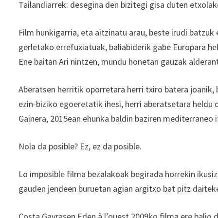
Tailandiarrek: desegina den bizitegi gisa duten etxolak
Film hunkigarria, eta aitzinatu arau, beste irudi batzu
gerletako errefuxiatuak, baliabiderik gabe Europara h
Ene baitan Ari nintzen, mundu honetan gauzak alderant
Aberatsen herritik oporretara herri txiro batera joanik, 
ezin-biziko egoeretatik ihesi, herri aberatsetara heldu 
Gainera, 2015ean ehunka baldin baziren mediterraneo it
Nola da posible? Ez, ez da posible.
Lo imposible filma bezalakoak begirada horrekin ikusiz
gauden jendeen buruetan agian argitxo bat pitz daite
Costa Gavrasen Eden à l’ouest 2009ko filma ere balio d