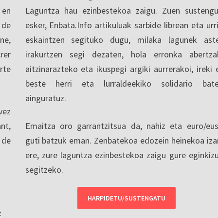
 en
Laguntza hau ezinbestekoa zaigu. Zuen sustengu
 de
esker, Enbata.Info artikuluak sarbide librean eta urri
ne,
eskaintzen segituko dugu, milaka lagunek ast
rer
irakurtzen segi dezaten, hola erronka abertza
rte
aitzinarazteko eta ikuspegi argiki aurrerakoi, ireki 
beste herri eta lurraldeekiko solidario bat
ainguratuz.
vez
nt,
Emaitza oro garrantzitsua da, nahiz eta euro/eu
 de
guti batzuk eman. Zenbatekoa edozein heinekoa iza
ere, zure laguntza ezinbestekoa zaigu gure eginkiz
segitzeko.
HARPIDETU/SUSTENGATU
z