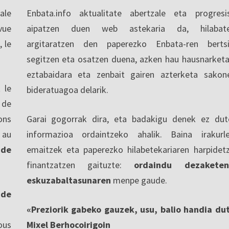
ale
Enbata.info aktualitate abertzale eta progresi
vue
aipatzen duen web astekaria da, hilabate
, le
argitaratzen den paperezko Enbata-ren berts
segitzen eta osatzen duena, azken hau hausnarketa
eztabaidara eta zenbait gairen azterketa sakon
 le
bideratuagoa delarik.
 de
ons
Garai gogorrak dira, eta badakigu denek ez dut
 au
informazioa ordaintzeko ahalik. Baina irakurl
 de
emaitzek eta paperezko hilabetekariaren harpidet
finantzatzen gaituzte:
ordaindu dezaketen
eskuzabaltasunaren
menpe gaude.
nde
«Preziorik gabeko gauzek, usu, balio handia du
ous
Mixel Berhocoirigoin