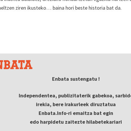
eltzen ziren ikusteko… baina hori beste historia bat da.
Enbata sustengatu !
Independentea, publizitaterik gabekoa, sarbid
irekia, bere irakurleek diruztatua
Enbata.Info-ri emaitza bat egin
edo harpidetu zaitezte hilabetekariari