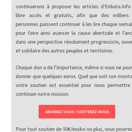
continuerons à proposer les articles d'Enbata.Info
libre accès et gratuits, afin que des milliers
personnes puissent continuer à les lire chaque semai
pour faire ainsi avancer la cause abertzale et l’anc
dans une perspective résolument progressiste, ouve
et solidaire des autres peuples et territoires.
Chaque don a de l’importance, même si vous ne pou
donner que quelques euros. Quel que soit son monta
votre soutien est essentiel pour nous permettre
continuer notre mission.
ABONNEZ-VOUS / SOUTENEZ-NOUS
Pour tout soutien de 50€/eusko ou plus, vous pourre