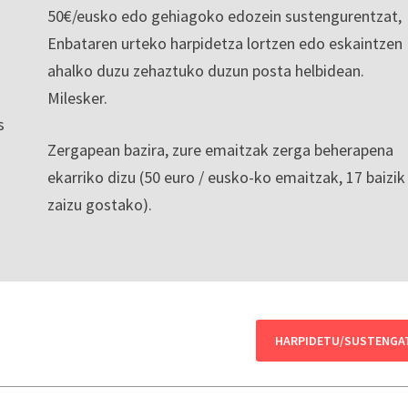
50€/eusko edo gehiagoko edozein sustengurentzat,
Enbataren urteko harpidetza lortzen edo eskaintzen
ahalko duzu zehaztuko duzun posta helbidean.
Milesker.
s
Zergapean bazira, zure emaitzak zerga beherapena
ekarriko dizu (50 euro / eusko-ko emaitzak, 17 baizik
zaizu gostako).
HARPIDETU/SUSTENGA