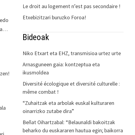
Le droit au logement n’est pas secondaire !
Etxebizitzari buruzko Foroa!
 edo
tea…
Bideoak
Niko Etxart eta EHZ, transmisioa urtez urte
Arnasguneen gaia: kontzeptua eta
ikusmoldea
tzen!
Diversité écologique et diversité culturelle :
même combat !
“Zuhaitzak eta arbolak euskal kulturaren
ala
oinarrizko zutabe dira”
Beñat Oihartzabal: “Belaunaldi bakoitzak
beharko du euskararen hautua egin; baikorra
ri