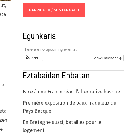
dut,
HARPIDETU / SUSTENGATU
eta
Egunkaria
There are no upcoming events.
Add
View Calendar
Eztabaidan Enbatan
ia
Face à une France réac, l’alternative basque
Première exposition de baux fraduleux du
Pays Basque
eta
tzen
En Bretagne aussi, batailles pour le
te
logement