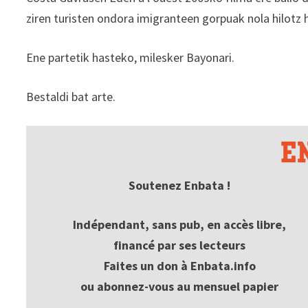
ziren turisten ondora imigranteen gorpuak nola hilotz h
Ene partetik hasteko, milesker Bayonari.
Bestaldi bat arte.
Soutenez Enbata !
Indépendant, sans pub, en accès libre,
financé par ses lecteurs
Faites un don à Enbata.info
ou abonnez-vous au mensuel papier