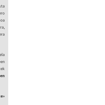
sta
ro
ioa
ra,
era
ela
een
zek
en
te»