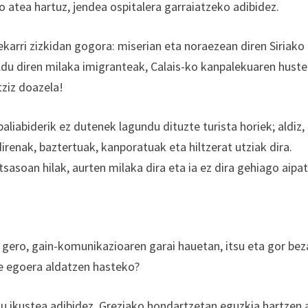
o atea hartuz, jendea ospitalera garraiatzeko adibidez.
k ekarri zizkidan gogora: miserian eta noraezean diren Siriako
eldu diren milaka imigranteak, Calais-ko kanpalekuaren hus
ziz doazela!
baliabiderik ez dutenek lagundu dituzte turista horiek; aldiz,
direnak, baztertuak, kanporatuak eta hiltzerat utziak dira.
sasoan hilak, aurten milaka dira eta ia ez dira gehiago aipa
 gero, gain-komunikazioaren garai hauetan, itsu eta gor bez
ke egoera aldatzen hasteko?
u ikustea adibidez, Greziako hondartzetan eguzkia hartzen a