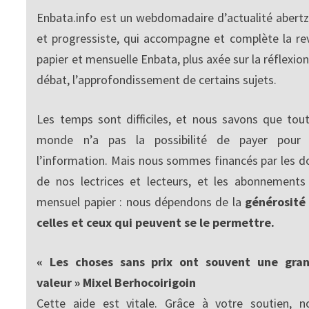
Enbata.info est un webdomadaire d’actualité abertz
et progressiste, qui accompagne et complète la re
papier et mensuelle Enbata, plus axée sur la réflexion
débat, l’approfondissement de certains sujets.
Les temps sont difficiles, et nous savons que tout
monde n’a pas la possibilité de payer pour
l’information. Mais nous sommes financés par les d
de nos lectrices et lecteurs, et les abonnements
mensuel papier : nous dépendons de la
générosité
celles et ceux qui peuvent se le permettre.
« Les choses sans prix ont souvent une gra
valeur » Mixel Berhocoirigoin
Cette aide est vitale. Grâce à votre soutien, n