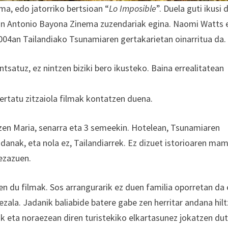
ma, edo jatorriko bertsioan “
Lo Imposible
”. Duela guti ikusi 
uan Antonio Bayona Zinema zuzendariak egina. Naomi Watts 
004an Tailandiako Tsunamiaren gertakarietan oinarritua da.
satuz, ez nintzen biziki bero ikusteko. Baina errealitatean
gertatu zitzaiola filmak kontatzen duena.
 zen Maria, senarra eta 3 semeekin. Hotelean, Tsunamiaren
andanak, eta nola ez, Tailandiarrek. Ez dizuet istorioaren mam
ezazuen.
en du filmak. Sos arrangurarik ez duen familia oporretan da 
bezala. Jadanik baliabide batere gabe zen herritar andana hil
ak eta noraezean diren turistekiko elkartasunez jokatzen du