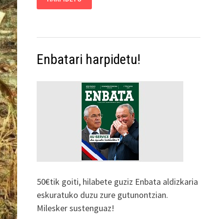
Enbatari harpidetu!
50€tik goiti, hilabete guziz Enbata aldizkaria
eskuratuko duzu zure gutunontzian.
Milesker sustenguaz!