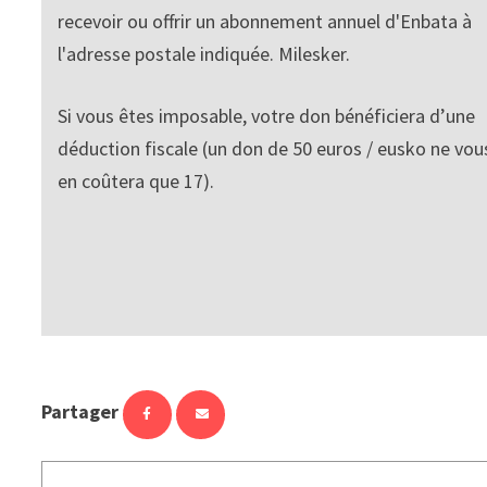
recevoir ou offrir un abonnement annuel d'Enbata à
l'adresse postale indiquée. Milesker.
Si vous êtes imposable, votre don bénéficiera d’une
déduction fiscale (un don de 50 euros / eusko ne vou
en coûtera que 17).
Partager