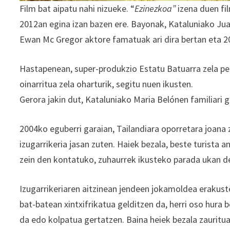
Film bat aipatu nahi nizueke. “
Ezinezkoa”
izena duen fil
2012an egina izan bazen ere. Bayonak, Kataluniako J
Ewan Mc Gregor aktore famatuak ari dira bertan eta 2
Hastapenean, super-produkzio Estatu Batuarra zela pent
oinarritua zela oharturik, segitu nuen ikusten.
Gerora jakin dut, Kataluniako Maria Belónen familiari 
2004ko eguberri garaian, Tailandiara oporretara joana
izugarrikeria jasan zuten. Haiek bezala, beste turista 
zein den kontatuko, zuhaurrek ikusteko parada ukan d
Izugarrikeriaren aitzinean jendeen jokamoldea erakust
bat-batean xintxifrikatua gelditzen da, herri oso hura 
da edo kolpatua gertatzen. Baina heiek bezala zauritu