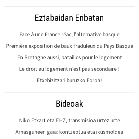
Eztabaidan Enbatan
Face à une France réac, l’alternative basque
Première exposition de baux fraduleux du Pays Basque
En Bretagne aussi, batailles pour le logement
Le droit au logement n’est pas secondaire !
Etxebizitzari buruzko Foroa!
Bideoak
Niko Etxart eta EHZ, transmisioa urtez urte
Arnasguneen gaia: kontzeptua eta ikusmoldea