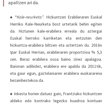
apaltzen ari da.
♠ “
Kale-neurketa”
. Hizkuntzen Erabileraren Euskal
Herriko Kale-Neurketa bost urtetarik behin egiten
da. Hiztunen kale-erabilera erreala du aztergai
Euskal herroko karriketan eta entzuten den
hizkuntza-erabilera biltzen eta aztertzen du. 2016n
Ipar Euskal Herrian, erabileraren proportzioa % 5,3
zen. Beraz erabilera osoa baino zinez apalagoa.
Baionan adibidez, erabilera ere apaldu da 2011tik,
eta gaur egun, gaztelaniaren erabilera euskararena
bezainbestekoa da.
♠ Inkesta horien datuez gain, Frantziako hizkuntzen
aldeko edo kontrako legezko kuadroa kontuan