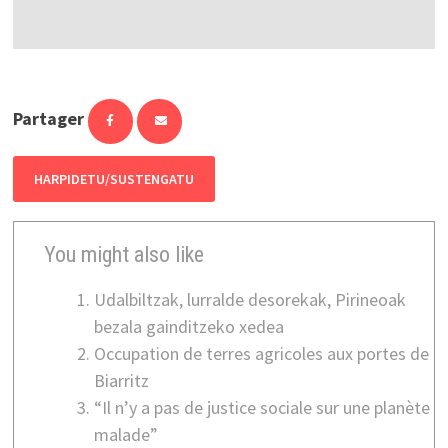
Partager
HARPIDETU/SUSTENGATU
You might also like
Udalbiltzak, lurralde desorekak, Pirineoak
bezala gainditzeko xedea
Occupation de terres agricoles aux portes de
Biarritz
“Il n’y a pas de justice sociale sur une planète
malade”