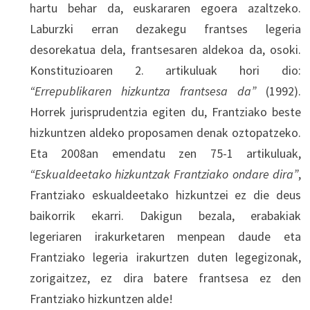
hartu behar da, euskararen egoera azaltzeko.
Laburzki erran dezakegu frantses legeria
desorekatua dela, frantsesaren aldekoa da, osoki.
Konstituzioaren 2. artikuluak hori dio:
“Errepublikaren hizkuntza frantsesa da”
(1992).
Horrek jurisprudentzia egiten du, Frantziako beste
hizkuntzen aldeko proposamen denak oztopatzeko.
Eta 2008an emendatu zen 75-1 artikuluak,
“Eskualdeetako hizkuntzak Frantziako ondare dira”
,
Frantziako eskualdeetako hizkuntzei ez die deus
baikorrik ekarri. Dakigun bezala, erabakiak
legeriaren irakurketaren menpean daude eta
Frantziako legeria irakurtzen duten legegizonak,
zorigaitzez, ez dira batere frantsesa ez den
Frantziako hizkuntzen alde!