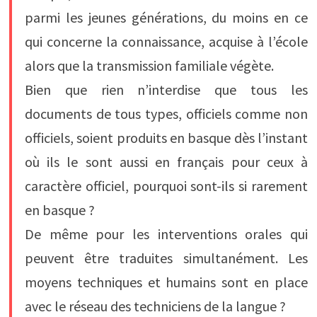
parmi les jeunes générations, du moins en ce
qui concerne la connaissance, acquise à l’école
alors que la transmission familiale végète.
Bien que rien n’interdise que tous les
documents de tous types, officiels comme non
officiels, soient produits en basque dès l’instant
où ils le sont aussi en français pour ceux à
caractère officiel, pourquoi sont-ils si rarement
en basque ?
De même pour les interventions orales qui
peuvent être traduites simultanément. Les
moyens techniques et humains sont en place
avec le réseau des techniciens de la langue ?