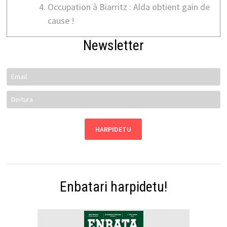
Occupation à Biarritz : Alda obtient gain de
cause !
Newsletter
Enbatari harpidetu!