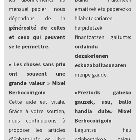
mensuel papier : nous
emaitzek eta paperezko
dépendons de la
hilabetekariaren
générosité de celles
harpidetzek
et ceux qui peuvent
finantzatzen gaituzte:
se le permettre.
ordaindu
dezaketenen
« Les choses sans prix
eskuzabaltasunaren
ont souvent une
menpe gaude.
grande valeur » Mixel
Berhocoirigoin
«Preziorik gabeko
Cette aide est vitale.
gauzek, usu, balio
Grâce à votre soutien,
handia dute» Mixel
nous continuerons à
Berhocoirigoin
proposer les articles
Laguntza hau
d'Enbata.Info en libre
ezinbestekoa zaigu.