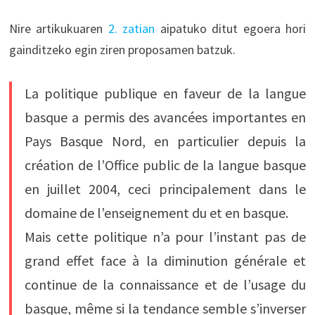
Nire artikukuaren
2. zatian
aipatuko ditut egoera hori
gainditzeko egin ziren proposamen batzuk.
La politique publique en faveur de la langue
basque a permis des avancées importantes en
Pays Basque Nord, en particulier depuis la
création de l’Office public de la langue basque
en juillet 2004, ceci principalement dans le
domaine de l’enseignement du et en basque.
Mais cette politique n’a pour l’instant pas de
grand effet face à la diminution générale et
continue de la connaissance et de l’usage du
basque, même si la tendance semble s’inverser