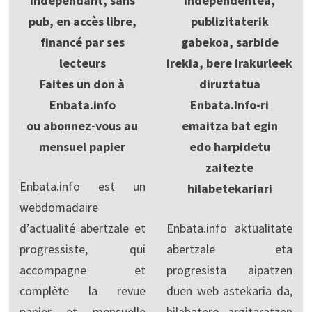
Indépendant, sans
Independentea,
pub, en accès libre,
publizitaterik
financé par ses
gabekoa, sarbide
lecteurs
irekia, bere irakurleek
Faites un don à
diruztatua
Enbata.info
Enbata.Info-ri
ou abonnez-vous au
emaitza bat egin
mensuel papier
edo harpidetu
zaitezte
Enbata.info est un
hilabetekariari
webdomadaire
d’actualité abertzale et
Enbata.info aktualitate
progressiste, qui
abertzale eta
accompagne et
progresista aipatzen
complète la revue
duen web astekaria da,
papier et mensuelle
hilabatero argitaratzen