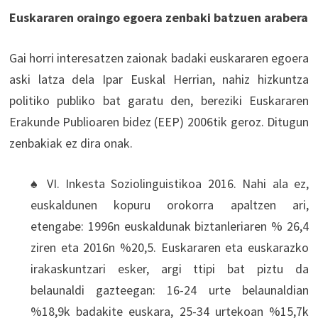
Euskararen oraingo egoera zenbaki batzuen arabera
Gai horri interesatzen zaionak badaki euskararen egoera
aski latza dela Ipar Euskal Herrian, nahiz hizkuntza
politiko publiko bat garatu den, bereziki Euskararen
Erakunde Publioaren bidez (EEP) 2006tik geroz. Ditugun
zenbakiak ez dira onak.
♠ VI. Inkesta Soziolinguistikoa 2016. Nahi ala ez,
euskaldunen kopuru orokorra apaltzen ari,
etengabe: 1996n euskaldunak biztanleriaren % 26,4
ziren eta 2016n %20,5. Euskararen eta euskarazko
irakaskuntzari esker, argi ttipi bat piztu da
belaunaldi gazteegan: 16-24 urte belaunaldian
%18,9k badakite euskara, 25-34 urtekoan %15,7k