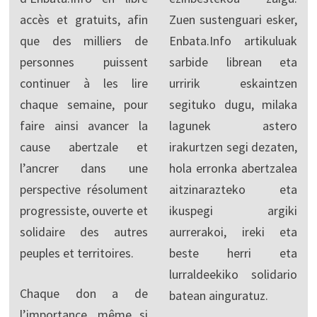
accès et gratuits, afin
Zuen sustenguari esker,
que des milliers de
Enbata.Info artikuluak
personnes puissent
sarbide librean eta
continuer à les lire
urririk eskaintzen
chaque semaine, pour
segituko dugu, milaka
faire ainsi avancer la
lagunek astero
cause abertzale et
irakurtzen segi dezaten,
l’ancrer dans une
hola erronka abertzalea
perspective résolument
aitzinarazteko eta
progressiste, ouverte et
ikuspegi argiki
solidaire des autres
aurrerakoi, ireki eta
peuples et territoires.
beste herri eta
lurraldeekiko solidario
Chaque don a de
batean ainguratuz.
l’importance, même si