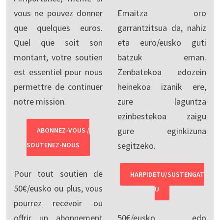
vous ne pouvez donner
Emaitza oro
que quelques euros.
garrantzitsua da, nahiz
Quel que soit son
eta euro/eusko guti
montant, votre soutien
batzuk eman.
est essentiel pour nous
Zenbatekoa edozein
permettre de continuer
heinekoa izanik ere,
notre mission.
zure laguntza
ezinbestekoa zaigu
gure eginkizuna
ABONNEZ-VOUS /
segitzeko.
SOUTENEZ-NOUS
Pour tout soutien de
HARPIDETU/SUSTENGAT
50€/eusko ou plus, vous
U
pourrez recevoir ou
offrir un abonnement
50€/eusko edo