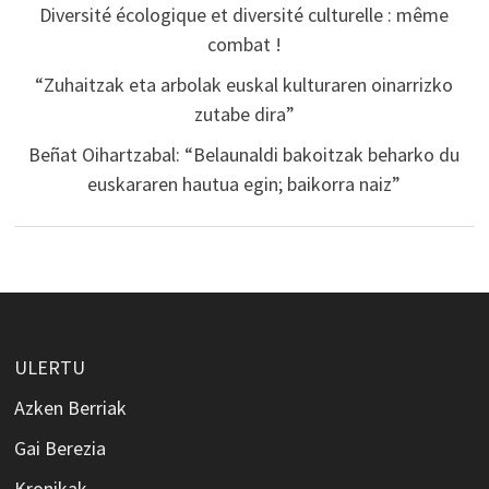
Diversité écologique et diversité culturelle : même
combat !
“Zuhaitzak eta arbolak euskal kulturaren oinarrizko
zutabe dira”
Beñat Oihartzabal: “Belaunaldi bakoitzak beharko du
euskararen hautua egin; baikorra naiz”
ULERTU
Azken Berriak
Gai Berezia
Kronikak