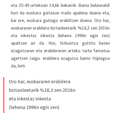
eta 35-49 urtekoan 14,6k bakarrik. Baina belaunaldi
hori da euskara gaitasun maila apalena duena eta,
bai ere, euskara gutiago erabiltzen duena. Oro har,
euskararen erabilera biztanleetarik %18,3 zen 2016n
eta inkestaz inkesta (lehena 1996n egin zen)
apaltzen ari da. Hor, hizkuntza guttitu baten
ezagutzaren eta erabileraren arteko tarte famatua
agertzen zaigu: erabilera ezagutza baino ttipiagoa
da, beti.
Oro har, euskararen erabilera
biztanleetarik %18,3 zen 2016n
eta inkestaz inkesta
(lehena 1996n egin zen)