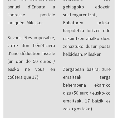
annuel d'Enbata à
gehiagoko edozein
l'adresse postale
sustengurentzat,
indiquée. Milesker.
Enbataren urteko
harpidetza lortzen edo
Si vous êtes imposable,
eskaintzen ahalko duzu
votre don bénéficiera
zehaztuko duzun posta
d’une déduction fiscale
helbidean. Milesker.
(un don de 50 euros /
eusko ne vous en
Zergapean bazira, zure
coûtera que 17).
emaitzak zerga
beherapena ekarriko
dizu (50 euro / eusko-ko
emaitzak, 17 baizik ez
zaizu gostako).