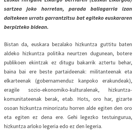
sartzea joko horretan, parada baliagarria izan
daitekeen urrats garrantzitsu bat egiteko euskararen
berpizteko bidean.
Bistan da, euskara bezalako hizkuntza guttitu baten
aldeko hizkuntza politika neurtzen dugunean, botere
publikoen ekintzak ez ditugu bakarrik aztertu behar,
baina bai ere beste partaideenak: militanteenak eta
elkarteenak (gobernamenduz kanpoko erakundeak),
eragile sozio-ekonomiko-kulturalenak, hizkuntza-
komunitateenak berak, etab. Hots, oro har, gizarte
osoan hizkuntza minorizatu horren alde egiten den oro
eta egiten ez dena ere. Gehi legezko testuingurua,
hizkuntza arloko legeria edo ez den legeria.