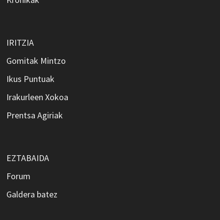
IRITZIA
Gomitak Mintzo
Ikus Puntuak
Irakurleen Xokoa
Prentsa Agiriak
EZTABAIDA
Forum
Galdera batez