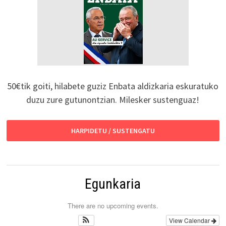
50€tik goiti, hilabete guziz Enbata aldizkaria eskuratuko
duzu zure gutunontzian. Milesker sustenguaz!
HARPIDETU / SUSTENGATU
Egunkaria
There are no upcoming events.
View Calendar