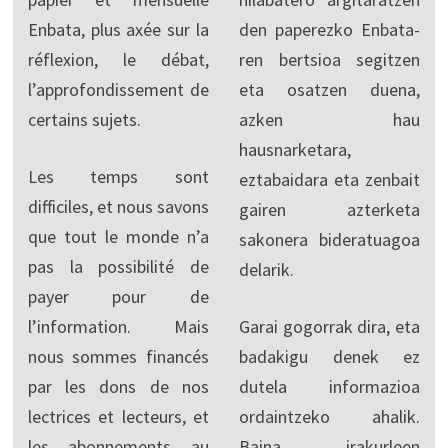
Enbata, plus axée sur la
den paperezko Enbata-
réflexion, le débat,
ren bertsioa segitzen
l’approfondissement de
eta osatzen duena,
certains sujets.
azken hau
hausnarketara,
Les temps sont
eztabaidara eta zenbait
difficiles, et nous savons
gairen azterketa
que tout le monde n’a
sakonera bideratuagoa
pas la possibilité de
delarik.
payer pour de
l’information. Mais
Garai gogorrak dira, eta
nous sommes financés
badakigu denek ez
par les dons de nos
dutela informazioa
lectrices et lecteurs, et
ordaintzeko ahalik.
les abonnements au
Baina irakurleen