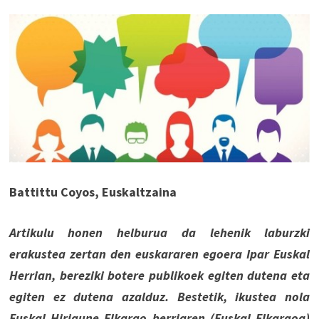
Battittu Coyos, Euskaltzaina
Artikulu honen helburua da lehenik laburzki
erakustea zertan den euskararen egoera Ipar Euskal
Herrian, bereziki botere publikoek egiten dutena eta
egiten ez dutena azalduz. Bestetik, ikustea nola
Euskal Hirigune Elkargo berriaren (Euskal Elkargoa)