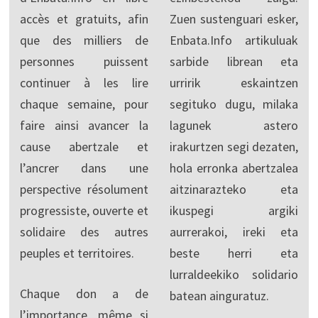
accès et gratuits, afin
Zuen sustenguari esker,
que des milliers de
Enbata.Info artikuluak
personnes puissent
sarbide librean eta
continuer à les lire
urririk eskaintzen
chaque semaine, pour
segituko dugu, milaka
faire ainsi avancer la
lagunek astero
cause abertzale et
irakurtzen segi dezaten,
l’ancrer dans une
hola erronka abertzalea
perspective résolument
aitzinarazteko eta
progressiste, ouverte et
ikuspegi argiki
solidaire des autres
aurrerakoi, ireki eta
peuples et territoires.
beste herri eta
lurraldeekiko solidario
Chaque don a de
batean ainguratuz.
l’importance, même si