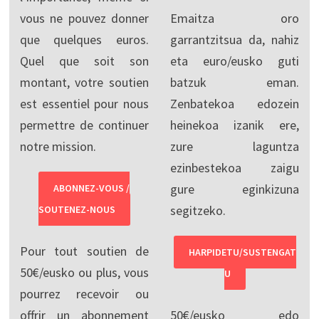
vous ne pouvez donner
Emaitza oro
que quelques euros.
garrantzitsua da, nahiz
Quel que soit son
eta euro/eusko guti
montant, votre soutien
batzuk eman.
est essentiel pour nous
Zenbatekoa edozein
permettre de continuer
heinekoa izanik ere,
notre mission.
zure laguntza
ezinbestekoa zaigu
gure eginkizuna
ABONNEZ-VOUS /
segitzeko.
SOUTENEZ-NOUS
Pour tout soutien de
HARPIDETU/SUSTENGAT
50€/eusko ou plus, vous
U
pourrez recevoir ou
offrir un abonnement
50€/eusko edo