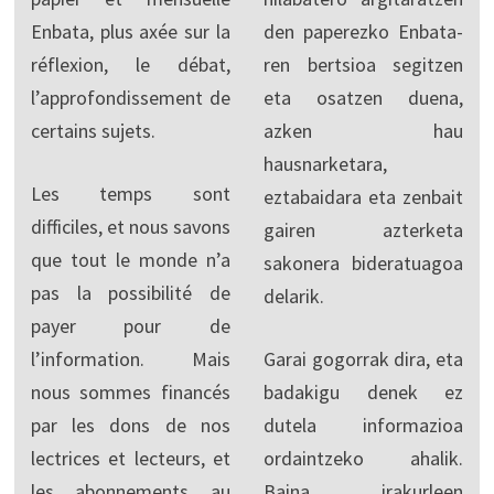
Enbata, plus axée sur la
den paperezko Enbata-
réflexion, le débat,
ren bertsioa segitzen
l’approfondissement de
eta osatzen duena,
certains sujets.
azken hau
hausnarketara,
Les temps sont
eztabaidara eta zenbait
difficiles, et nous savons
gairen azterketa
que tout le monde n’a
sakonera bideratuagoa
pas la possibilité de
delarik.
payer pour de
l’information. Mais
Garai gogorrak dira, eta
nous sommes financés
badakigu denek ez
par les dons de nos
dutela informazioa
lectrices et lecteurs, et
ordaintzeko ahalik.
les abonnements au
Baina irakurleen