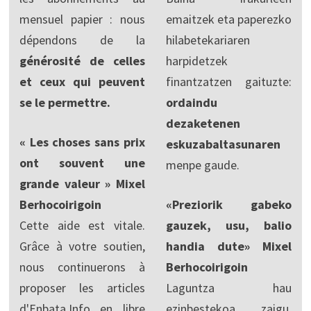
mensuel papier : nous
emaitzek eta paperezko
dépendons de la
hilabetekariaren
générosité de celles
harpidetzek
et ceux qui peuvent
finantzatzen gaituzte:
se le permettre.
ordaindu
dezaketenen
« Les choses sans prix
eskuzabaltasunaren
ont souvent une
menpe gaude.
grande valeur » Mixel
Berhocoirigoin
«Preziorik gabeko
Cette aide est vitale.
gauzek, usu, balio
Grâce à votre soutien,
handia dute» Mixel
nous continuerons à
Berhocoirigoin
proposer les articles
Laguntza hau
d'Enbata.Info en libre
ezinbestekoa zaigu.