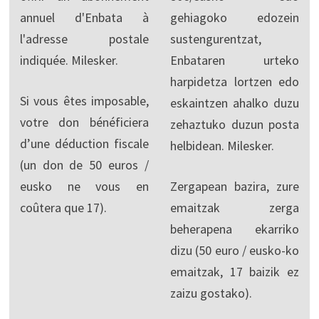
annuel d'Enbata à
gehiagoko edozein
l'adresse postale
sustengurentzat,
indiquée. Milesker.
Enbataren urteko
harpidetza lortzen edo
Si vous êtes imposable,
eskaintzen ahalko duzu
votre don bénéficiera
zehaztuko duzun posta
d’une déduction fiscale
helbidean. Milesker.
(un don de 50 euros /
eusko ne vous en
Zergapean bazira, zure
coûtera que 17).
emaitzak zerga
beherapena ekarriko
dizu (50 euro / eusko-ko
emaitzak, 17 baizik ez
zaizu gostako).