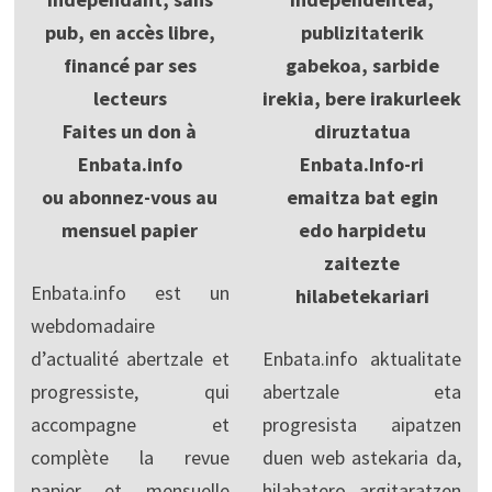
pub, en accès libre,
publizitaterik
financé par ses
gabekoa, sarbide
lecteurs
irekia, bere irakurleek
Faites un don à
diruztatua
Enbata.info
Enbata.Info-ri
ou abonnez-vous au
emaitza bat egin
mensuel papier
edo harpidetu
zaitezte
Enbata.info est un
hilabetekariari
webdomadaire
d’actualité abertzale et
Enbata.info aktualitate
progressiste, qui
abertzale eta
accompagne et
progresista aipatzen
complète la revue
duen web astekaria da,
papier et mensuelle
hilabatero argitaratzen