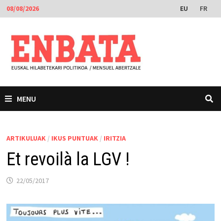
Skip
EU
FR
08/08/2026
to
content
MENU
ARTIKULUAK
/
IKUS PUNTUAK
/
IRITZIA
Et revoilà la LGV !
22/05/2017