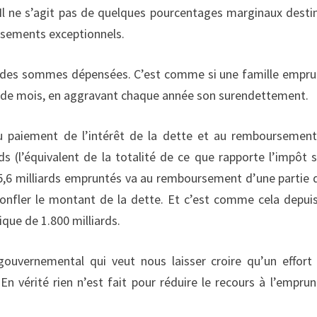
Il ne s’agit pas de quelques pourcentages marginaux desti
issements exceptionnels.
rt des sommes dépensées. C’est comme si une famille empru
ns de mois, en aggravant chaque année son surendettement.
au paiement de l’intérêt de la dette et au remboursemen
s (l’équivalent de la totalité de ce que rapporte l’impôt s
85,6 milliards empruntés va au remboursement d’une partie 
t gonfler le montant de la dette. Et c’est comme cela depui
que de 1.800 milliards.
 gouvernemental qui veut nous laisser croire qu’un effort
n vérité rien n’est fait pour réduire le recours à l’emprun