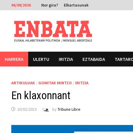
Skip
06/08/2026
Nor gira?
Elkartasunak
to
content
HARRERA
ULERTU
IRITZIA
EZTABAIDA
TARTAR
ARTIKULUAK
/
GOMITAK MINTZO
/
IRITZIA
En klaxonnant
20/02/2015
by
Tribune Libre