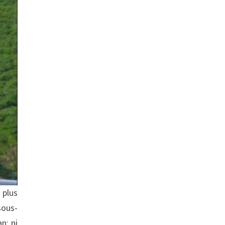
 plus
sous-
n; ni