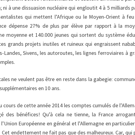
 ni à une dissuasion nucléaire qui engloutit 4 à 5 milliards p
entalistes qui mettent l’Afrique ou le Moyen-Orient à feu
France dépense 27% de plus par élève par rapport à la mo
ême moyenne et 140.000 jeunes qui sortent du système édu
es grands projets inutiles et ruineux qui engraissent naba
andes, Sivens, les autoroutes, les lignes ferroviaires à g
emples.
locales ne veulent pas être en reste dans la gabegie: commun
 supplémentaires en 10 ans.
 Au cours de cette année 2014 les comptes cumulés de l’Alle
é des bénéfices! Qu’à cela ne tienne, la France arrogan
 l’Union Européenne en général et l’Allemagne en particulier
n! Cet endettement ne fait pas que des malheureux. Car, qui 