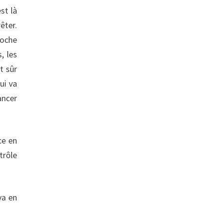
st là
êter.
poche
, les
t sûr
ui va
ancer
ce en
trôle
va en