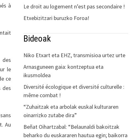
nés à
Le droit au logement n’est pas secondaire !
Etxebizitzari buruzko Foroa!
ntait
Bideoak
Niko Etxart eta EHZ, transmisioa urtez urte
t des
Arnasguneen gaia: kontzeptua eta
ur le
ikusmoldea
de ce
Diversité écologique et diversité culturelle :
s des
même combat !
“Zuhaitzak eta arbolak euskal kulturaren
oinarrizko zutabe dira”
 sans
t. Au
Beñat Oihartzabal: “Belaunaldi bakoitzak
beharko du euskararen hautua egin; baikorra