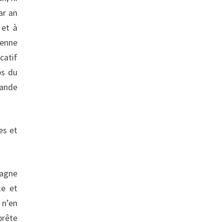
ar an
 et à
yenne
catif
bs du
rande
es et
magne
te et
 n’en
prête