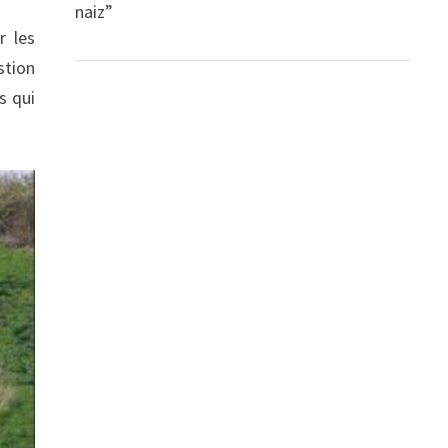
naiz”
r les
stion
s qui