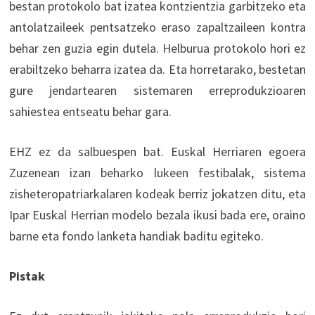
bestan protokolo bat izatea kontzientzia garbitzeko eta
antolatzaileek pentsatzeko eraso zapaltzaileen kontra
behar zen guzia egin dutela. Helburua protokolo hori ez
erabiltzeko beharra izatea da. Eta horretarako, bestetan
gure jendartearen sistemaren erreprodukzioaren
sahiestea entseatu behar gara.
EHZ ez da salbuespen bat. Euskal Herriaren egoera
Zuzenean izan beharko lukeen festibalak, sistema
zisheteropatriarkalaren kodeak berriz jokatzen ditu, eta
Ipar Euskal Herrian modelo bezala ikusi bada ere, oraino
barne eta fondo lanketa handiak baditu egiteko.
Pistak