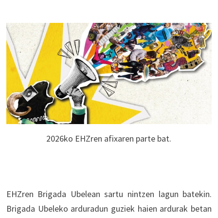
2026ko EHZren afixaren parte bat.
EHZren Brigada Ubelean sartu nintzen lagun batekin.
Brigada Ubeleko arduradun guziek haien ardurak betan