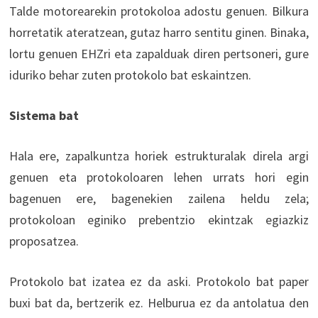
Talde motorearekin protokoloa adostu genuen. Bilkura
horretatik ateratzean, gutaz harro sentitu ginen. Binaka,
lortu genuen EHZri eta zapalduak diren pertsoneri, gure
iduriko behar zuten protokolo bat eskaintzen.
Sistema bat
Hala ere, zapalkuntza horiek estrukturalak direla argi
genuen eta protokoloaren lehen urrats hori egin
bagenuen ere, bagenekien zailena heldu zela;
protokoloan eginiko prebentzio ekintzak egiazkiz
proposatzea.
Protokolo bat izatea ez da aski. Protokolo bat paper
buxi bat da, bertzerik ez. Helburua ez da antolatua den