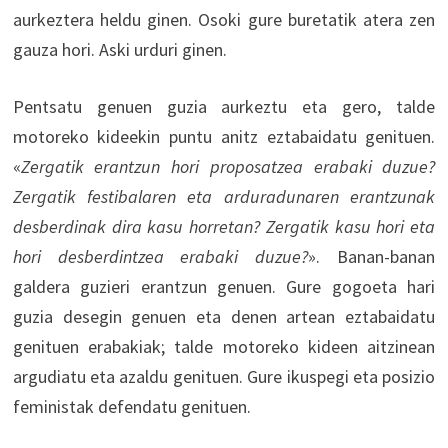
aurkeztera heldu ginen. Osoki gure buretatik atera zen
gauza hori. Aski urduri ginen.
Pentsatu genuen guzia aurkeztu eta gero, talde
motoreko kideekin puntu anitz eztabaidatu genituen.
«
Zergatik erantzun hori proposatzea erabaki duzue?
Zergatik festibalaren eta arduradunaren erantzunak
desberdinak dira kasu horretan? Zergatik kasu hori eta
hori desberdintzea erabaki duzue?
». Banan-banan
galdera guzieri erantzun genuen. Gure gogoeta hari
guzia desegin genuen eta denen artean eztabaidatu
genituen erabakiak; talde motoreko kideen aitzinean
argudiatu eta azaldu genituen. Gure ikuspegi eta posizio
feministak defendatu genituen.