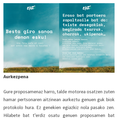
Aurkezpena
Gure proposamenaz harro, talde motorea osatzen zuten
hamar pertsonaren aitzinean aurkeztu genuen guk biok
protokolo hura. Ez genekien egiazkiz nola pasako zen.
Hilabete bat t’erdiz osatu genuen proposamen bat