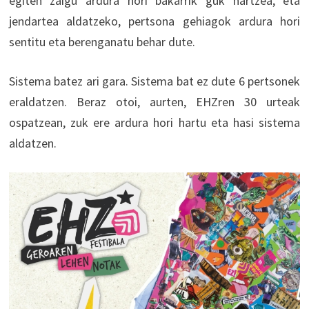
egiten zaigu ardura hori bakarrik guk hartzea, eta
jendartea aldatzeko, pertsona gehiagok ardura hori
sentitu eta berenganatu behar dute.
Sistema batez ari gara. Sistema bat ez dute 6 pertsonek
eraldatzen. Beraz otoi, aurten, EHZren 30 urteak
ospatzean, zuk ere ardura hori hartu eta hasi sistema
aldatzen.