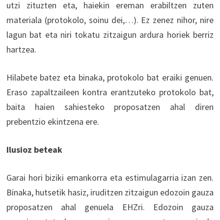
utzi zituzten eta, haiekin ereman erabiltzen zuten
materiala (protokolo, soinu dei,…). Ez zenez nihor, nire
lagun bat eta niri tokatu zitzaigun ardura horiek berriz
hartzea.
Hilabete batez eta binaka, protokolo bat eraiki genuen.
Eraso zapaltzaileen kontra erantzuteko protokolo bat,
baita haien sahiesteko proposatzen ahal diren
prebentzio ekintzena ere.
Ilusioz beteak
Garai hori biziki emankorra eta estimulagarria izan zen.
Binaka, hutsetik hasiz, iruditzen zitzaigun edozoin gauza
proposatzen ahal genuela EHZri. Edozoin gauza