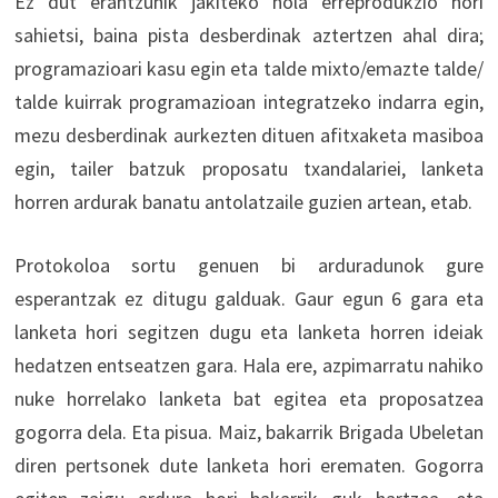
Ez dut erantzunik jakiteko nola erreprodukzio hori
sahietsi, baina pista desberdinak aztertzen ahal dira;
programazioari kasu egin eta talde mixto/emazte talde/
talde kuirrak programazioan integratzeko indarra egin,
mezu desberdinak aurkezten dituen afitxaketa masiboa
egin, tailer batzuk proposatu txandalariei, lanketa
horren ardurak banatu antolatzaile guzien artean, etab.
Protokoloa sortu genuen bi arduradunok gure
esperantzak ez ditugu galduak. Gaur egun 6 gara eta
lanketa hori segitzen dugu eta lanketa horren ideiak
hedatzen entseatzen gara. Hala ere, azpimarratu nahiko
nuke horrelako lanketa bat egitea eta proposatzea
gogorra dela. Eta pisua. Maiz, bakarrik Brigada Ubeletan
diren pertsonek dute lanketa hori erematen. Gogorra