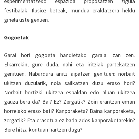
esperimentatzeko espazioa proposatzen zigula
festibalak. Ilusioz beteak, mundua eraldatzera heldu
ginela uste genuen.
Gogoetak
Garai hori gogoeta handietako garaia izan zen.
Elkarrekin, gure duda, nahi eta iritziak partekatzen
genituen. Nabardura anitz aipatzen genituen: norbait
ukitzen duzularik, nola sailkatzen duzu eraso hori?
Norbait bortizki ukitzea espaldan edo aluan ukitzea
gauza bera da? Bai? Ez? Zergatik? Zoin erantzun eman
horrelako eraso bati? Kanporaketa? Baina kanporaketa,
zergatik? Eta erasotua ez bada ados kanporaketarekin?
Bere hitza kontuan hartzen dugu?