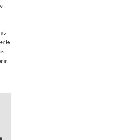
le
ous
er le
les
nir
e