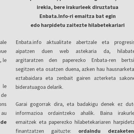
irekia, bere irakurleek diruztatua
Enbata.Info-ri emaitza bat egin
edo harpidetu zaitezte hilabetekariari
ale
Enbata.info aktualitate abertzale eta progresi
vue
aipatzen duen web astekaria da, hilabate
, le
argitaratzen den paperezko Enbata-ren berts
segitzen eta osatzen duena, azken hau hausnarketa
eztabaidara eta zenbait gairen azterketa sakon
 le
bideratuagoa delarik.
 de
ons
Garai gogorrak dira, eta badakigu denek ez dut
 au
informazioa ordaintzeko ahalik. Baina irakurl
 de
emaitzek eta paperezko hilabetekariaren harpidet
finantzatzen gaituzte:
ordaindu dezaketen