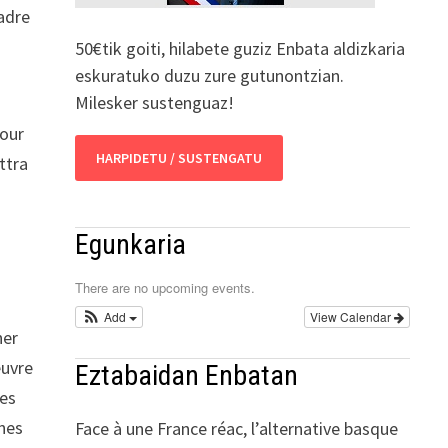
cadre
50€tik goiti, hilabete guziz Enbata aldizkaria
eskuratuko duzu zure gutunontzian.
Milesker sustenguaz!
pour
HARPIDETU / SUSTENGATU
ttra
Egunkaria
There are no upcoming events.
Add
View Calendar
ner
euvre
Eztabaidan Enbatan
des
ines
Face à une France réac, l’alternative basque