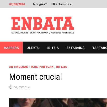
Skip
07/08/2026
Nor gira?
Elkartasunak
to
content
HARRERA
ULERTU
IRITZIA
EZTABAIDA
TARTAR
ARTIKULUAK
/
IKUS PUNTUAK
/
IRITZIA
Moment crucial
03/09/2014