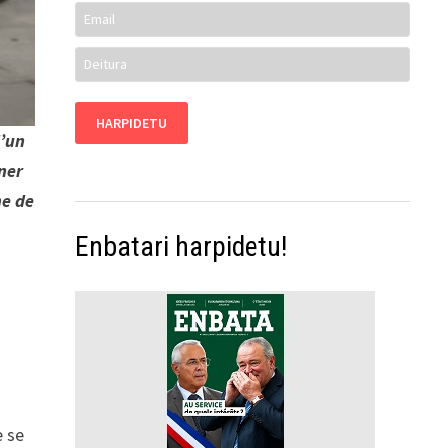
d’un
iner
me de
Enbatari harpidetu!
e se