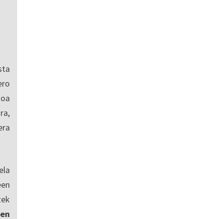
sta
ro
ioa
ra,
era
ela
een
zek
en