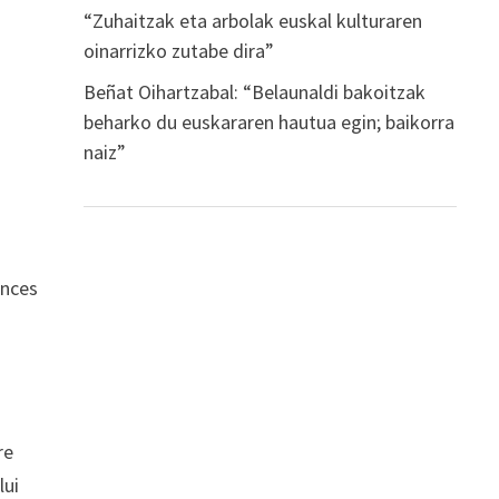
“Zuhaitzak eta arbolak euskal kulturaren
oinarrizko zutabe dira”
Beñat Oihartzabal: “Belaunaldi bakoitzak
beharko du euskararen hautua egin; baikorra
naiz”
inces
re
lui