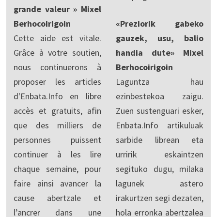
grande valeur » Mixel
Berhocoirigoin
«Preziorik gabeko
Cette aide est vitale.
gauzek, usu, balio
Grâce à votre soutien,
handia dute» Mixel
nous continuerons à
Berhocoirigoin
proposer les articles
Laguntza hau
d'Enbata.Info en libre
ezinbestekoa zaigu.
accès et gratuits, afin
Zuen sustenguari esker,
que des milliers de
Enbata.Info artikuluak
personnes puissent
sarbide librean eta
continuer à les lire
urririk eskaintzen
chaque semaine, pour
segituko dugu, milaka
faire ainsi avancer la
lagunek astero
cause abertzale et
irakurtzen segi dezaten,
l’ancrer dans une
hola erronka abertzalea