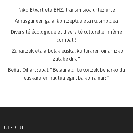
Niko Etxart eta EHZ, transmisioa urtez urte
Arnasguneen gaia: kontzeptua eta ikusmoldea
Diversité écologique et diversité culturelle : même
combat !
“Zuhaitzak eta arbolak euskal kulturaren oinarrizko
zutabe dira”
Beñat Oihartzabal: “Belaunaldi bakoitzak beharko du
euskararen hautua egin; baikorra naiz”
ULERTU