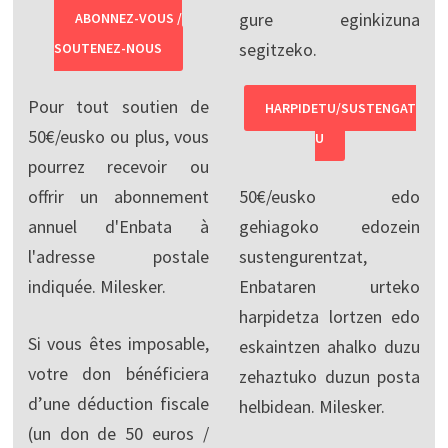
gure eginkizuna
ABONNEZ-VOUS /
segitzeko.
SOUTENEZ-NOUS
Pour tout soutien de
HARPIDETU/SUSTENGAT
50€/eusko ou plus, vous
U
pourrez recevoir ou
offrir un abonnement
50€/eusko edo
annuel d'Enbata à
gehiagoko edozein
l'adresse postale
sustengurentzat,
indiquée. Milesker.
Enbataren urteko
harpidetza lortzen edo
Si vous êtes imposable,
eskaintzen ahalko duzu
votre don bénéficiera
zehaztuko duzun posta
d’une déduction fiscale
helbidean. Milesker.
(un don de 50 euros /