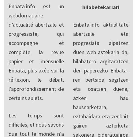
Enbata.info est un
hilabetekariari
webdomadaire
d’actualité abertzale et
Enbata.info aktualitate
progressiste, qui
abertzale eta
accompagne et
progresista aipatzen
complète la revue
duen web astekaria da,
papier et mensuelle
hilabatero argitaratzen
Enbata, plus axée sur la
den paperezko Enbata-
réflexion, le débat,
ren bertsioa segitzen
l’approfondissement de
eta osatzen duena,
certains sujets.
azken hau
hausnarketara,
Les temps sont
eztabaidara eta zenbait
difficiles, et nous savons
gairen azterketa
que tout le monde n’a
sakonera bideratuagoa