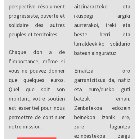
perspective résolument
aitzinarazteko eta
progressiste, ouverte et
ikuspegi argiki
solidaire des autres
aurrerakoi, ireki eta
peuples et territoires.
beste herri eta
lurraldeekiko solidario
Chaque don a de
batean ainguratuz.
l’importance, même si
vous ne pouvez donner
Emaitza oro
que quelques euros.
garrantzitsua da, nahiz
Quel que soit son
eta euro/eusko guti
montant, votre soutien
batzuk eman.
est essentiel pour nous
Zenbatekoa edozein
permettre de continuer
heinekoa izanik ere,
notre mission.
zure laguntza
ezinbestekoa zaigu