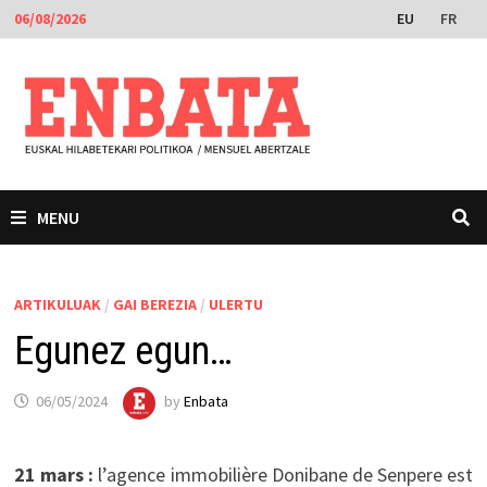
Skip
EU
FR
06/08/2026
to
content
MENU
ARTIKULUAK
/
GAI BEREZIA
/
ULERTU
Egunez egun…
06/05/2024
by
Enbata
21 mars :
l’agence immobilière Donibane de Senpere est