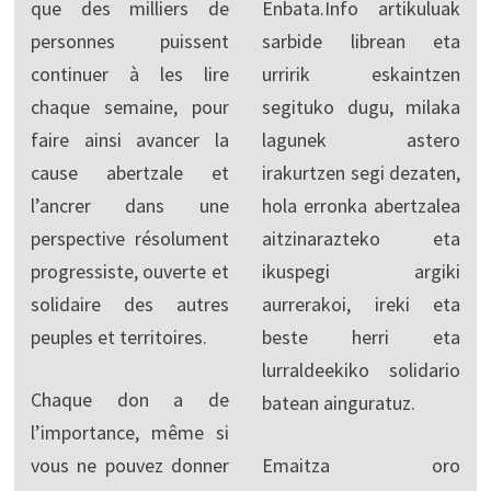
que des milliers de
Enbata.Info artikuluak
personnes puissent
sarbide librean eta
continuer à les lire
urririk eskaintzen
chaque semaine, pour
segituko dugu, milaka
faire ainsi avancer la
lagunek astero
cause abertzale et
irakurtzen segi dezaten,
l’ancrer dans une
hola erronka abertzalea
perspective résolument
aitzinarazteko eta
progressiste, ouverte et
ikuspegi argiki
solidaire des autres
aurrerakoi, ireki eta
peuples et territoires.
beste herri eta
lurraldeekiko solidario
Chaque don a de
batean ainguratuz.
l’importance, même si
vous ne pouvez donner
Emaitza oro