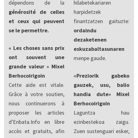
dépendons de la
hilabetekariaren
générosité de celles
harpidetzek
et ceux qui peuvent
finantzatzen gaituzte:
se le permettre.
ordaindu
dezaketenen
« Les choses sans prix
eskuzabaltasunaren
ont souvent une
menpe gaude.
grande valeur » Mixel
Berhocoirigoin
«Preziorik gabeko
Cette aide est vitale.
gauzek, usu, balio
Grâce à votre soutien,
handia dute» Mixel
nous continuerons à
Berhocoirigoin
proposer les articles
Laguntza hau
d'Enbata.Info en libre
ezinbestekoa zaigu.
accès et gratuits, afin
Zuen sustenguari esker,