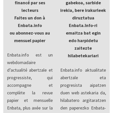
financé par ses
gabekoa, sarbide
lecteurs
irekia, bere irakurleek
Faites un don à
diruztatua
Enbata.info
Enbata.Info-ri
ou abonnez-vous au
emaitza bat egin
mensuel papier
edo harpidetu
zaitezte
Enbata.info est un
hilabetekariari
webdomadaire
d’actualité abertzale et
Enbata.info aktualitate
progressiste, qui
abertzale eta
accompagne et
progresista aipatzen
complète la revue
duen web astekaria da,
papier et mensuelle
hilabatero argitaratzen
Enbata, plus axée sur la
den paperezko Enbata-