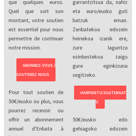
que quelques euros.
garrantzitsua da, nahiz
Quel que soit son
eta euro/eusko guti
montant, votre soutien
batzuk eman.
est essentiel pour nous
Zenbatekoa edozein
permettre de continuer
heinekoa izanik ere,
notre mission.
zure laguntza
ezinbestekoa zaigu
gure eginkizuna
ABONNEZ-VOUS /
segitzeko.
SOUTENEZ-NOUS
Pour tout soutien de
HARPIDETU/SUSTENGAT
50€/eusko ou plus, vous
U
pourrez recevoir ou
offrir un abonnement
50€/eusko edo
annuel d'Enbata à
gehiagoko edozein