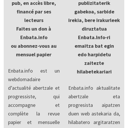
pub, en accès libre,
publizitaterik
financé par ses
gabekoa, sarbide
lecteurs
irekia, bere irakurleek
Faites un don à
diruztatua
Enbata.info
Enbata.Info-ri
ou abonnez-vous au
emaitza bat egin
mensuel papier
edo harpidetu
zaitezte
Enbata.info est un
hilabetekariari
webdomadaire
d’actualité abertzale et
Enbata.info aktualitate
progressiste, qui
abertzale eta
accompagne et
progresista aipatzen
complète la revue
duen web astekaria da,
papier et mensuelle
hilabatero argitaratzen