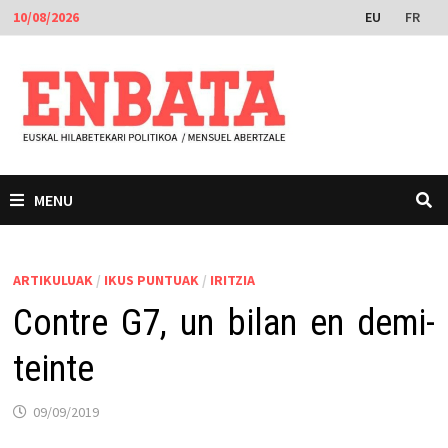
Skip
EU
FR
10/08/2026
to
content
MENU
ARTIKULUAK
/
IKUS PUNTUAK
/
IRITZIA
Contre G7, un bilan en demi-
teinte
09/09/2019