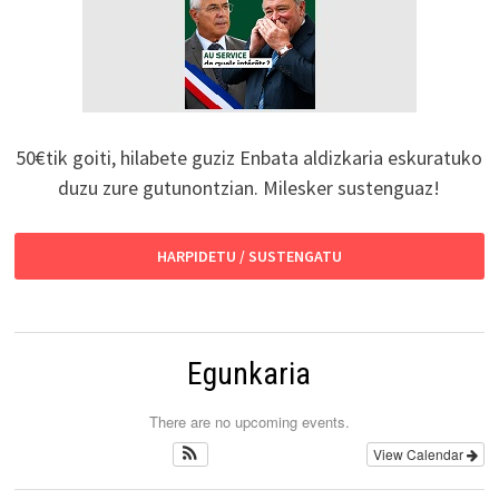
50€tik goiti, hilabete guziz Enbata aldizkaria eskuratuko
duzu zure gutunontzian. Milesker sustenguaz!
HARPIDETU / SUSTENGATU
Egunkaria
There are no upcoming events.
View Calendar