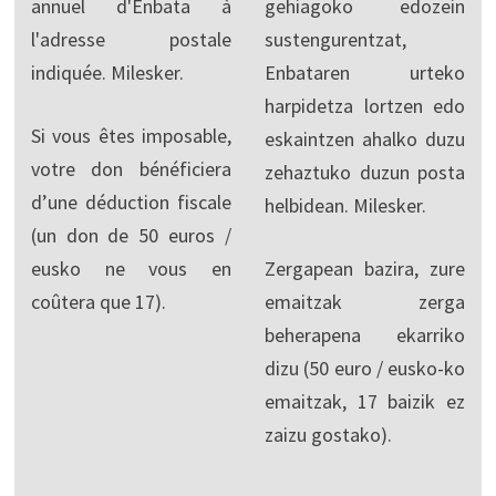
annuel d'Enbata à
gehiagoko edozein
l'adresse postale
sustengurentzat,
indiquée. Milesker.
Enbataren urteko
harpidetza lortzen edo
Si vous êtes imposable,
eskaintzen ahalko duzu
votre don bénéficiera
zehaztuko duzun posta
d’une déduction fiscale
helbidean. Milesker.
(un don de 50 euros /
eusko ne vous en
Zergapean bazira, zure
coûtera que 17).
emaitzak zerga
beherapena ekarriko
dizu (50 euro / eusko-ko
emaitzak, 17 baizik ez
zaizu gostako).