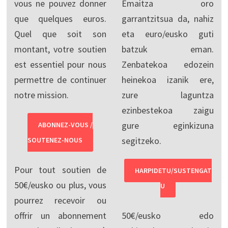
vous ne pouvez donner
Emaitza oro
que quelques euros.
garrantzitsua da, nahiz
Quel que soit son
eta euro/eusko guti
montant, votre soutien
batzuk eman.
est essentiel pour nous
Zenbatekoa edozein
permettre de continuer
heinekoa izanik ere,
notre mission.
zure laguntza
ezinbestekoa zaigu
gure eginkizuna
ABONNEZ-VOUS /
segitzeko.
SOUTENEZ-NOUS
Pour tout soutien de
HARPIDETU/SUSTENGAT
50€/eusko ou plus, vous
U
pourrez recevoir ou
offrir un abonnement
50€/eusko edo