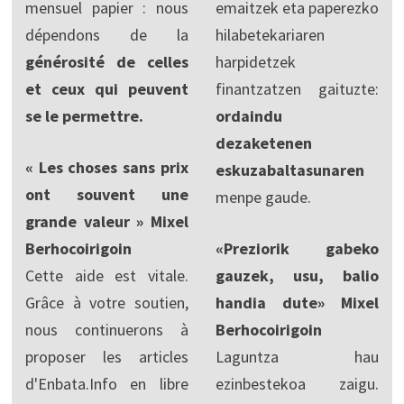
mensuel papier : nous
emaitzek eta paperezko
dépendons de la
hilabetekariaren
générosité de celles
harpidetzek
et ceux qui peuvent
finantzatzen gaituzte:
se le permettre.
ordaindu
dezaketenen
« Les choses sans prix
eskuzabaltasunaren
ont souvent une
menpe gaude.
grande valeur » Mixel
Berhocoirigoin
«Preziorik gabeko
Cette aide est vitale.
gauzek, usu, balio
Grâce à votre soutien,
handia dute» Mixel
nous continuerons à
Berhocoirigoin
proposer les articles
Laguntza hau
d'Enbata.Info en libre
ezinbestekoa zaigu.