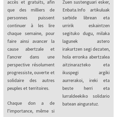
accès et gratuits, afin
Zuen sustenguari esker,
que des milliers de
Enbata.Info artikuluak
personnes puissent
sarbide librean eta
continuer à les lire
urririk eskaintzen
chaque semaine, pour
segituko dugu, milaka
faire ainsi avancer la
lagunek astero
cause abertzale et
irakurtzen segi dezaten,
l’ancrer dans une
hola erronka abertzalea
perspective résolument
aitzinarazteko eta
progressiste, ouverte et
ikuspegi argiki
solidaire des autres
aurrerakoi, ireki eta
peuples et territoires.
beste herri eta
lurraldeekiko solidario
Chaque don a de
batean ainguratuz.
l’importance, même si