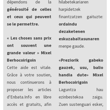
dépendons de la
hilabetekariaren
générosité de celles
harpidetzek
et ceux qui peuvent
finantzatzen gaituzte:
se le permettre.
ordaindu
dezaketenen
« Les choses sans prix
eskuzabaltasunaren
ont souvent une
menpe gaude.
grande valeur » Mixel
Berhocoirigoin
«Preziorik gabeko
Cette aide est vitale.
gauzek, usu, balio
Grâce à votre soutien,
handia dute» Mixel
nous continuerons à
Berhocoirigoin
proposer les articles
Laguntza hau
d'Enbata.Info en libre
ezinbestekoa zaigu.
accès et gratuits, afin
Zuen sustenguari esker,