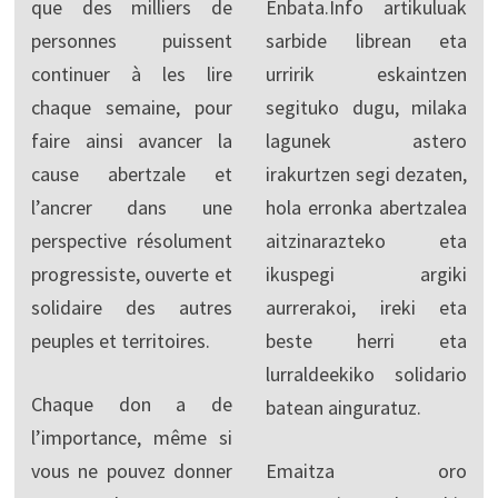
que des milliers de
Enbata.Info artikuluak
personnes puissent
sarbide librean eta
continuer à les lire
urririk eskaintzen
chaque semaine, pour
segituko dugu, milaka
faire ainsi avancer la
lagunek astero
cause abertzale et
irakurtzen segi dezaten,
l’ancrer dans une
hola erronka abertzalea
perspective résolument
aitzinarazteko eta
progressiste, ouverte et
ikuspegi argiki
solidaire des autres
aurrerakoi, ireki eta
peuples et territoires.
beste herri eta
lurraldeekiko solidario
Chaque don a de
batean ainguratuz.
l’importance, même si
vous ne pouvez donner
Emaitza oro