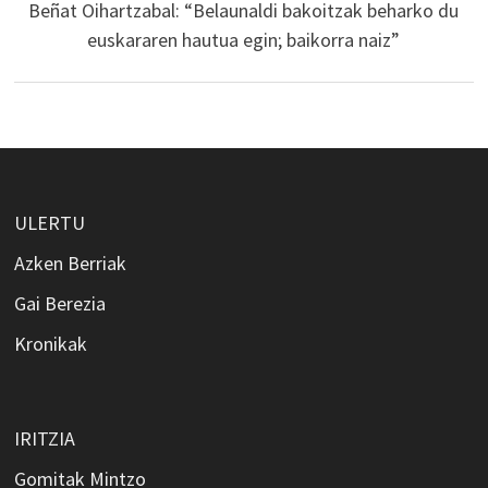
Beñat Oihartzabal: “Belaunaldi bakoitzak beharko du
euskararen hautua egin; baikorra naiz”
ULERTU
Azken Berriak
Gai Berezia
Kronikak
IRITZIA
Gomitak Mintzo