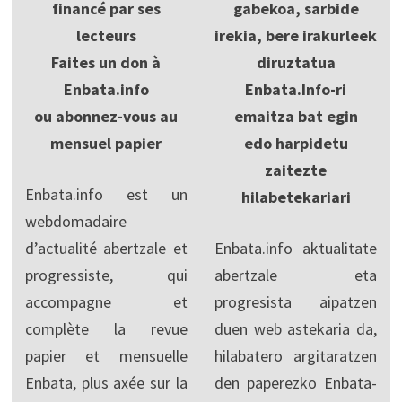
financé par ses
gabekoa, sarbide
lecteurs
irekia, bere irakurleek
Faites un don à
diruztatua
Enbata.info
Enbata.Info-ri
ou abonnez-vous au
emaitza bat egin
mensuel papier
edo harpidetu
zaitezte
Enbata.info est un
hilabetekariari
webdomadaire
d’actualité abertzale et
Enbata.info aktualitate
progressiste, qui
abertzale eta
accompagne et
progresista aipatzen
complète la revue
duen web astekaria da,
papier et mensuelle
hilabatero argitaratzen
Enbata, plus axée sur la
den paperezko Enbata-