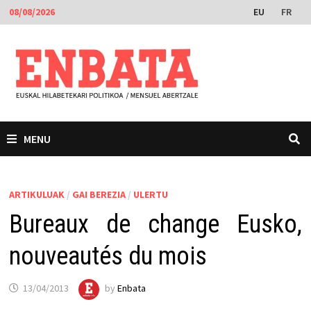
Skip
EU
FR
08/08/2026
to
content
MENU
ARTIKULUAK
/
GAI BEREZIA
/
ULERTU
Bureaux de change Eusko,
nouveautés du mois
13/04/2013
by
Enbata