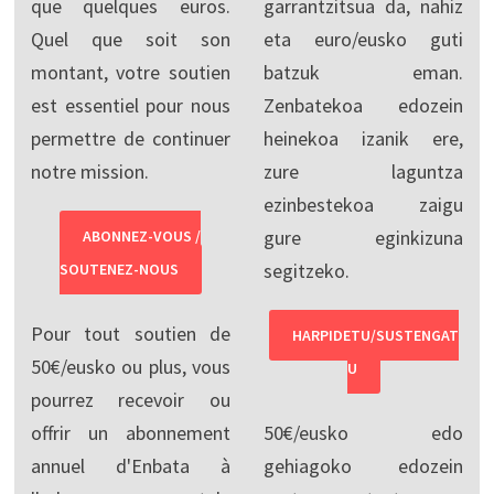
que quelques euros.
garrantzitsua da, nahiz
Quel que soit son
eta euro/eusko guti
montant, votre soutien
batzuk eman.
est essentiel pour nous
Zenbatekoa edozein
permettre de continuer
heinekoa izanik ere,
notre mission.
zure laguntza
ezinbestekoa zaigu
gure eginkizuna
ABONNEZ-VOUS /
segitzeko.
SOUTENEZ-NOUS
Pour tout soutien de
HARPIDETU/SUSTENGAT
50€/eusko ou plus, vous
U
pourrez recevoir ou
offrir un abonnement
50€/eusko edo
annuel d'Enbata à
gehiagoko edozein