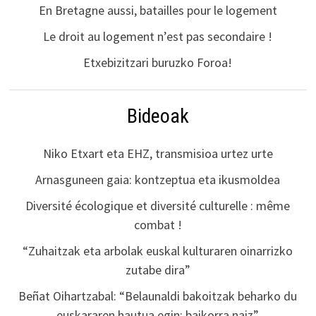
En Bretagne aussi, batailles pour le logement
Le droit au logement n’est pas secondaire !
Etxebizitzari buruzko Foroa!
Bideoak
Niko Etxart eta EHZ, transmisioa urtez urte
Arnasguneen gaia: kontzeptua eta ikusmoldea
Diversité écologique et diversité culturelle : même
combat !
“Zuhaitzak eta arbolak euskal kulturaren oinarrizko
zutabe dira”
Beñat Oihartzabal: “Belaunaldi bakoitzak beharko du
euskararen hautua egin; baikorra naiz”