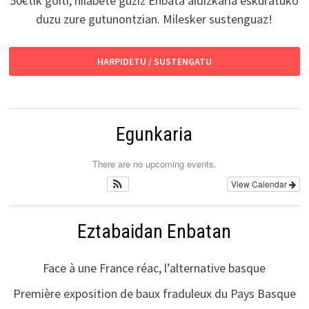
50€tik goiti, hilabete guziz Enbata aldizkaria eskuratuko
duzu zure gutunontzian. Milesker sustenguaz!
HARPIDETU / SUSTENGATU
Egunkaria
There are no upcoming events.
View Calendar
Eztabaidan Enbatan
Face à une France réac, l’alternative basque
Première exposition de baux fraduleux du Pays Basque