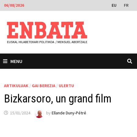
Skip
EU
FR
06/08/2026
to
content
MENU
ARTIKULUAK
/
GAI BEREZIA
/
ULERTU
Bizkarsoro, un grand film
15/01/2024
by
Ellande Duny-Pétré