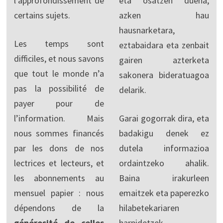
l’approfondissement de
eta osatzen duena,
certains sujets.
azken hau
hausnarketara,
Les temps sont
eztabaidara eta zenbait
difficiles, et nous savons
gairen azterketa
que tout le monde n’a
sakonera bideratuagoa
pas la possibilité de
delarik.
payer pour de
l’information. Mais
Garai gogorrak dira, eta
nous sommes financés
badakigu denek ez
par les dons de nos
dutela informazioa
lectrices et lecteurs, et
ordaintzeko ahalik.
les abonnements au
Baina irakurleen
mensuel papier : nous
emaitzek eta paperezko
dépendons de la
hilabetekariaren
générosité de celles
harpidetzek