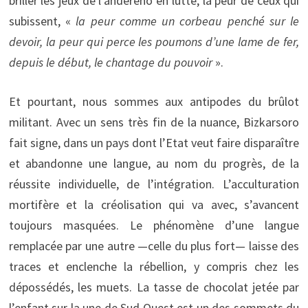
briller les jeux de l’andereño en lutte, la peur de ceux qui
subissent, «
la peur comme un corbeau penché sur le
devoir, la peur qui perce les poumons d’une lame de fer,
depuis le début, le chantage du pouvoir
».
Et pourtant, nous sommes aux antipodes du brûlot
militant. Avec un sens très fin de la nuance, Bizkarsoro
fait signe, dans un pays dont l’Etat veut faire disparaître
et abandonne une langue, au nom du progrès, de la
réussite individuelle, de l’intégration. L’acculturation
mortifère et la créolisation qui va avec, s’avancent
toujours masquées. Le phénomène d’une langue
remplacée par une autre —celle du plus fort— laisse des
traces et enclenche la rébellion, y compris chez les
dépossédés, les muets. La tasse de chocolat jetée par
l’enfant sur la une de Sud Ouest est un des sommets du