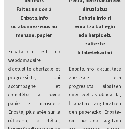
lecteurs
irekia, bere irakurleek
Faites un don à
diruztatua
Enbata.info
Enbata.Info-ri
ou abonnez-vous au
emaitza bat egin
mensuel papier
edo harpidetu
zaitezte
Enbata.info est un
hilabetekariari
webdomadaire
d’actualité abertzale et
Enbata.info aktualitate
progressiste, qui
abertzale eta
accompagne et
progresista aipatzen
complète la revue
duen web astekaria da,
papier et mensuelle
hilabatero argitaratzen
Enbata, plus axée sur la
den paperezko Enbata-
réflexion, le débat,
ren bertsioa segitzen