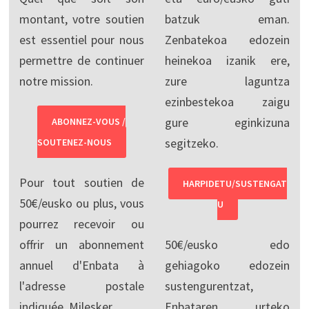
montant, votre soutien
batzuk eman.
est essentiel pour nous
Zenbatekoa edozein
permettre de continuer
heinekoa izanik ere,
notre mission.
zure laguntza
ezinbestekoa zaigu
gure eginkizuna
ABONNEZ-VOUS /
segitzeko.
SOUTENEZ-NOUS
Pour tout soutien de
HARPIDETU/SUSTENGAT
50€/eusko ou plus, vous
U
pourrez recevoir ou
offrir un abonnement
50€/eusko edo
annuel d'Enbata à
gehiagoko edozein
l'adresse postale
sustengurentzat,
indiquée. Milesker.
Enbataren urteko