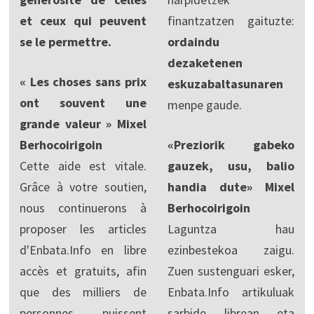
et ceux qui peuvent
finantzatzen gaituzte:
se le permettre.
ordaindu
dezaketenen
« Les choses sans prix
eskuzabaltasunaren
ont souvent une
menpe gaude.
grande valeur » Mixel
Berhocoirigoin
«Preziorik gabeko
Cette aide est vitale.
gauzek, usu, balio
Grâce à votre soutien,
handia dute» Mixel
nous continuerons à
Berhocoirigoin
proposer les articles
Laguntza hau
d'Enbata.Info en libre
ezinbestekoa zaigu.
accès et gratuits, afin
Zuen sustenguari esker,
que des milliers de
Enbata.Info artikuluak
personnes puissent
sarbide librean eta