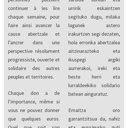
continuer à les lire
urririk eskaintzen
chaque semaine, pour
segituko dugu, milaka
faire ainsi avancer la
lagunek astero
cause abertzale et
irakurtzen segi dezaten,
l’ancrer dans une
hola erronka abertzalea
perspective résolument
aitzinarazteko eta
progressiste, ouverte et
ikuspegi argiki
solidaire des autres
aurrerakoi, ireki eta
peuples et territoires.
beste herri eta
lurraldeekiko solidario
Chaque don a de
batean ainguratuz.
l’importance, même si
vous ne pouvez donner
Emaitza oro
que quelques euros.
garrantzitsua da, nahiz
Quel que soit son
eta euro/eusko guti