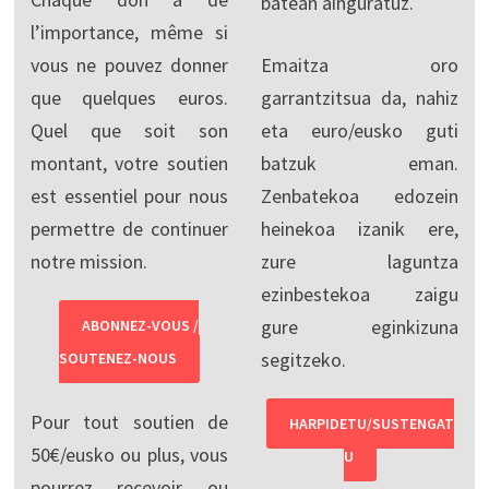
batean ainguratuz.
l’importance, même si
vous ne pouvez donner
Emaitza oro
que quelques euros.
garrantzitsua da, nahiz
Quel que soit son
eta euro/eusko guti
montant, votre soutien
batzuk eman.
est essentiel pour nous
Zenbatekoa edozein
permettre de continuer
heinekoa izanik ere,
notre mission.
zure laguntza
ezinbestekoa zaigu
gure eginkizuna
ABONNEZ-VOUS /
segitzeko.
SOUTENEZ-NOUS
Pour tout soutien de
HARPIDETU/SUSTENGAT
50€/eusko ou plus, vous
U
pourrez recevoir ou