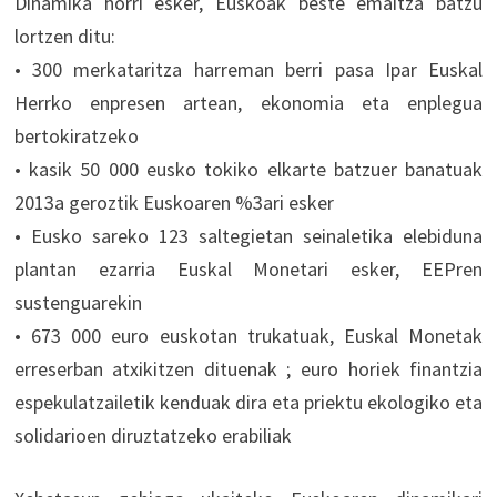
Dinamika horri esker, Euskoak beste emaitza batzu
lortzen ditu:
• 300 merkataritza harreman berri pasa Ipar Euskal
Herrko enpresen artean, ekonomia eta enplegua
bertokiratzeko
• kasik 50 000 eusko tokiko elkarte batzuer banatuak
2013a geroztik Euskoaren %3ari esker
• Eusko sareko 123 saltegietan seinaletika elebiduna
plantan ezarria Euskal Monetari esker, EEPren
sustenguarekin
• 673 000 euro euskotan trukatuak, Euskal Monetak
erreserban atxikitzen dituenak ; euro horiek finantzia
espekulatzailetik kenduak dira eta priektu ekologiko eta
solidarioen diruztatzeko erabiliak