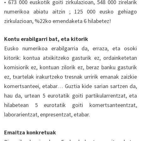
• 673 000 euskotik goiti zirkulazioan, 548 000 zirelarik
numerikoa abiatu aitzin ; 125 000 eusko gehiago
zirkulazioan, %22ko emendaketa 6 hilabetez!
Kontu erabilgarri bat, eta kitorik
Eusko numerikoa erabilgarria da, erraza, eta osoki
kitorik: kontua atxikitzeko gasturik ez, ordainketetan
komisiorik ez, kontuan zilorik ez, beraz banku gasturik
ez, txartelak irakurtzeko tresnak urririk emanak zaizkie
komertsanteei, etabar… Guztia kide sarian sartzen da,
hau da, urtean 5 eurotatik goiti partikularrentzat, eta
hilabetean 5 eurotatik goiti komertsanteentzat,
laborarientzat, enpresentzat, etabar.
Emaitza konkretuak