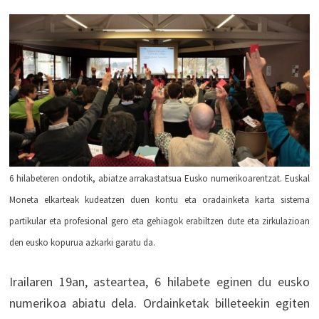
6 hilabeteren ondotik, abiatze arrakastatsua Eusko numerikoarentzat. Euskal
Moneta elkarteak kudeatzen duen kontu eta oradainketa karta sistema
partikular eta profesional gero eta gehiagok erabiltzen dute eta zirkulazioan
den eusko kopurua azkarki garatu da.
Irailaren 19an, asteartea, 6 hilabete eginen du eusko
numerikoa abiatu dela. Ordainketak billeteekin egiten