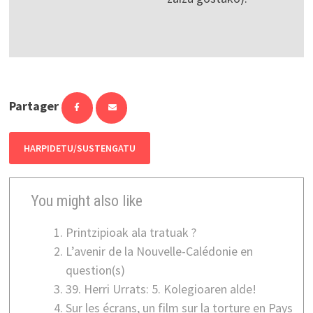
Partager
HARPIDETU/SUSTENGATU
You might also like
Printzipioak ala tratuak ?
L’avenir de la Nouvelle-Calédonie en
question(s)
39. Herri Urrats: 5. Kolegioaren alde!
Sur les écrans, un film sur la torture en Pays