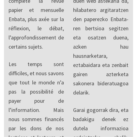
complète la revue
duen web astekaria da,
papier et mensuelle
hilabatero argitaratzen
Enbata, plus axée sur la
den paperezko Enbata-
réflexion, le débat,
ren bertsioa segitzen
l’approfondissement de
eta osatzen duena,
certains sujets.
azken hau
hausnarketara,
Les temps sont
eztabaidara eta zenbait
difficiles, et nous savons
gairen azterketa
que tout le monde n’a
sakonera bideratuagoa
pas la possibilité de
delarik.
payer pour de
l’information. Mais
Garai gogorrak dira, eta
nous sommes financés
badakigu denek ez
par les dons de nos
dutela informazioa