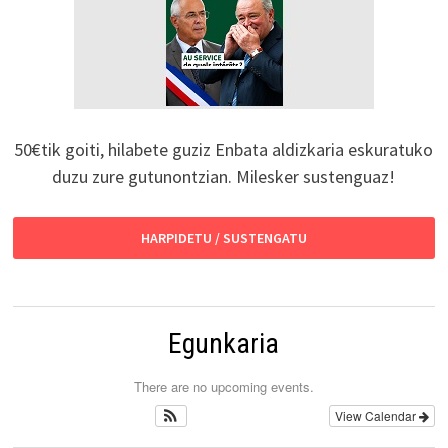
50€tik goiti, hilabete guziz Enbata aldizkaria eskuratuko
duzu zure gutunontzian. Milesker sustenguaz!
HARPIDETU / SUSTENGATU
Egunkaria
There are no upcoming events.
View Calendar