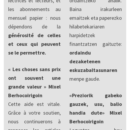
lectrices et lecteurs, et
ordaintzeko ahalik.
les abonnements au
Baina irakurleen
mensuel papier : nous
emaitzek eta paperezko
dépendons de la
hilabetekariaren
générosité de celles
harpidetzek
et ceux qui peuvent
finantzatzen gaituzte:
se le permettre.
ordaindu
dezaketenen
« Les choses sans prix
eskuzabaltasunaren
ont souvent une
menpe gaude.
grande valeur » Mixel
Berhocoirigoin
«Preziorik gabeko
Cette aide est vitale.
gauzek, usu, balio
Grâce à votre soutien,
handia dute» Mixel
nous continuerons à
Berhocoirigoin