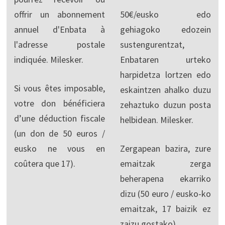
offrir un abonnement
50€/eusko edo
annuel d'Enbata à
gehiagoko edozein
l'adresse postale
sustengurentzat,
indiquée. Milesker.
Enbataren urteko
harpidetza lortzen edo
Si vous êtes imposable,
eskaintzen ahalko duzu
votre don bénéficiera
zehaztuko duzun posta
d’une déduction fiscale
helbidean. Milesker.
(un don de 50 euros /
eusko ne vous en
Zergapean bazira, zure
coûtera que 17).
emaitzak zerga
beherapena ekarriko
dizu (50 euro / eusko-ko
emaitzak, 17 baizik ez
zaizu gostako).