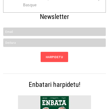
Basque
Newsletter
Enbatari harpidetu!