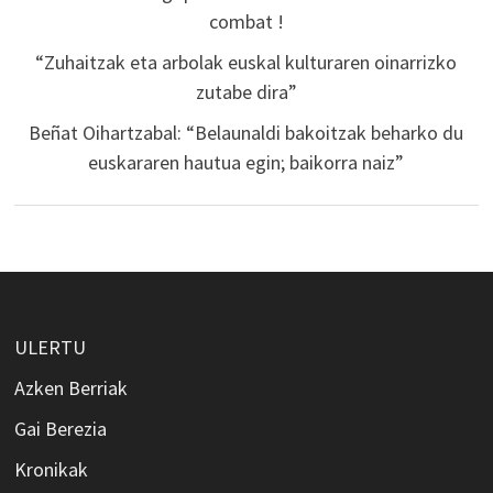
combat !
“Zuhaitzak eta arbolak euskal kulturaren oinarrizko
zutabe dira”
Beñat Oihartzabal: “Belaunaldi bakoitzak beharko du
euskararen hautua egin; baikorra naiz”
ULERTU
Azken Berriak
Gai Berezia
Kronikak