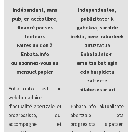
Indépendant, sans
Independentea,
pub, en accès libre,
publizitaterik
financé par ses
gabekoa, sarbide
lecteurs
irekia, bere irakurleek
Faites un don à
diruztatua
Enbata.info
Enbata.Info-ri
ou abonnez-vous au
emaitza bat egin
mensuel papier
edo harpidetu
zaitezte
Enbata.info est un
hilabetekariari
webdomadaire
d’actualité abertzale et
Enbata.info aktualitate
progressiste, qui
abertzale eta
accompagne et
progresista aipatzen