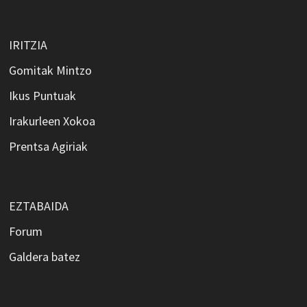
IRITZIA
Gomitak Mintzo
Ikus Puntuak
Irakurleen Xokoa
Prentsa Agiriak
EZTABAIDA
Forum
Galdera batez