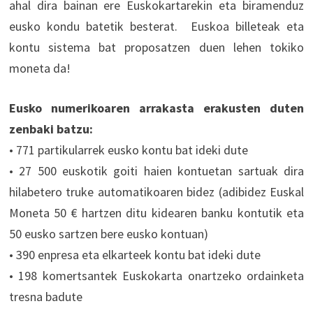
ahal dira bainan ere Euskokartarekin eta biramenduz
eusko kondu batetik besterat. Euskoa billeteak eta
kontu sistema bat proposatzen duen lehen tokiko
moneta da!
Eusko numerikoaren arrakasta erakusten duten
zenbaki batzu:
• 771 partikularrek eusko kontu bat ideki dute
• 27 500 euskotik goiti haien kontuetan sartuak dira
hilabetero truke automatikoaren bidez (adibidez Euskal
Moneta 50 € hartzen ditu kidearen banku kontutik eta
50 eusko sartzen bere eusko kontuan)
• 390 enpresa eta elkarteek kontu bat ideki dute
• 198 komertsantek Euskokarta onartzeko ordainketa
tresna badute