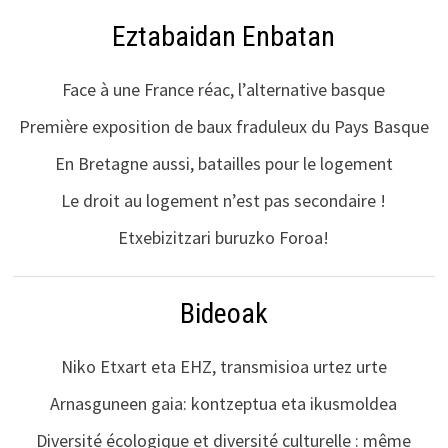
Eztabaidan Enbatan
Face à une France réac, l’alternative basque
Première exposition de baux fraduleux du Pays Basque
En Bretagne aussi, batailles pour le logement
Le droit au logement n’est pas secondaire !
Etxebizitzari buruzko Foroa!
Bideoak
Niko Etxart eta EHZ, transmisioa urtez urte
Arnasguneen gaia: kontzeptua eta ikusmoldea
Diversité écologique et diversité culturelle : même