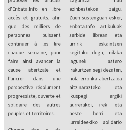
proposer les articles
Laguntza hau
d'Enbata.Info en libre
ezinbestekoa zaigu.
accès et gratuits, afin
Zuen sustenguari esker,
que des milliers de
Enbata.Info artikuluak
personnes puissent
sarbide librean eta
continuer à les lire
urririk eskaintzen
chaque semaine, pour
segituko dugu, milaka
faire ainsi avancer la
lagunek astero
cause abertzale et
irakurtzen segi dezaten,
l’ancrer dans une
hola erronka abertzalea
perspective résolument
aitzinarazteko eta
progressiste, ouverte et
ikuspegi argiki
solidaire des autres
aurrerakoi, ireki eta
peuples et territoires.
beste herri eta
lurraldeekiko solidario
Chaque don a de