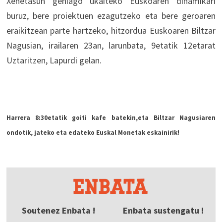
Xehetasun gehiago ukaiteko Euskoaren dinamikari
buruz, bere proiektuen ezagutzeko eta bere geroaren
eraikitzean parte hartzeko, hitzordua Euskoaren Biltzar
Nagusian, irailaren 23an, larunbata, 9etatik 12etarat
Uztaritzen, Lapurdi gelan.
Harrera 8:30etatik goiti kafe batekin,eta Biltzar Nagusiaren
ondotik, jateko eta edateko Euskal Monetak eskainirik!
Soutenez Enbata !
Enbata sustengatu !