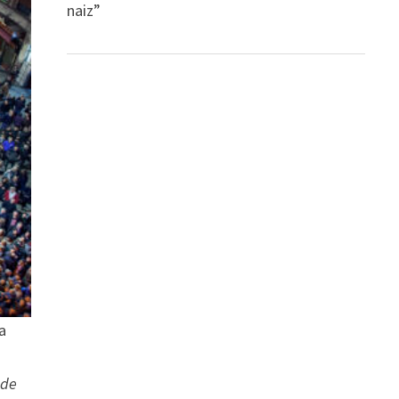
naiz”
a
 de