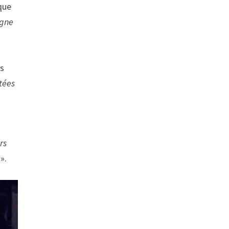
que
agne
ns
tées
rs
».