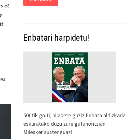
es et
e
it
Enbatari harpidetu!
des
50€tik goiti, hilabete guziz Enbata aldizkaria
eskuratuko duzu zure gutunontzian.
Milesker sustenguaz!