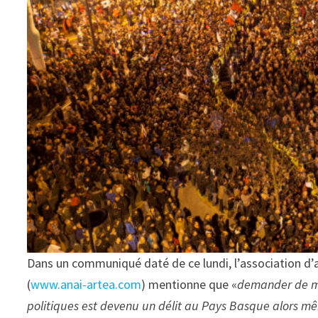
Dans un communiqué daté de ce lundi, l’association d’a
(
www.anai-artea.com
) mentionne que «
demander de met
politiques est devenu un délit au Pays Basque alors 