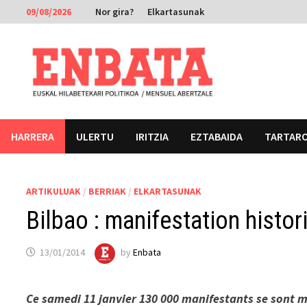
Skip
09/08/2026
Nor gira?
Elkartasunak
to
content
HARRERA
ULERTU
IRITZIA
EZTABAIDA
TARTAR
ARTIKULUAK
/
BERRIAK
/
ELKARTASUNAK
Bilbao : manifestation histor
13/01/2014
by
Enbata
Ce samedi 11 janvier 130 000 manifestants se sont mo