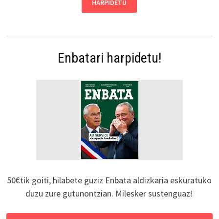
Enbatari harpidetu!
50€tik goiti, hilabete guziz Enbata aldizkaria eskuratuko
duzu zure gutunontzian. Milesker sustenguaz!