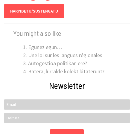
HARPIDETU/SUSTENGATU
You might also like
Egunez egun…
Une loi sur les langues régionales
Autogestioa politikan ere?
Batera, lurralde kolektibitateruntz
Newsletter