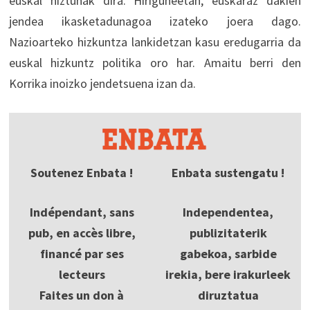
euskal hiztunak dira. Hiriguneetan, euskaraz dakien
jendea ikasketadunagoa izateko joera dago.
Nazioarteko hizkuntza lankidetzan kasu eredugarria da
euskal hizkuntz politika oro har. Amaitu berri den
Korrika inoizko jendetsuena izan da.
Soutenez Enbata !
Enbata sustengatu !
Indépendant, sans
Independentea,
pub, en accès libre,
publizitaterik
financé par ses
gabekoa, sarbide
lecteurs
irekia, bere irakurleek
Faites un don à
diruztatua