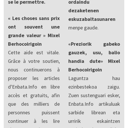
se le permettre.
ordaindu
dezaketenen
« Les choses sans prix
eskuzabaltasunaren
ont souvent une
menpe gaude.
grande valeur » Mixel
Berhocoirigoin
«Preziorik gabeko
Cette aide est vitale.
gauzek, usu, balio
Grâce à votre soutien,
handia dute» Mixel
nous continuerons à
Berhocoirigoin
proposer les articles
Laguntza hau
d'Enbata.Info en libre
ezinbestekoa zaigu.
accès et gratuits, afin
Zuen sustenguari esker,
que des milliers de
Enbata.Info artikuluak
personnes puissent
sarbide librean eta
continuer à les lire
urririk eskaintzen