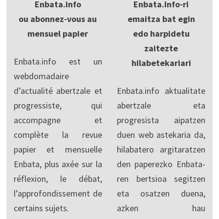
Enbata.info
Enbata.Info-ri
ou abonnez-vous au
emaitza bat egin
mensuel papier
edo harpidetu
zaitezte
Enbata.info est un
hilabetekariari
webdomadaire
d’actualité abertzale et
Enbata.info aktualitate
progressiste, qui
abertzale eta
accompagne et
progresista aipatzen
complète la revue
duen web astekaria da,
papier et mensuelle
hilabatero argitaratzen
Enbata, plus axée sur la
den paperezko Enbata-
réflexion, le débat,
ren bertsioa segitzen
l’approfondissement de
eta osatzen duena,
certains sujets.
azken hau