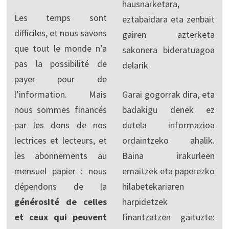
hausnarketara,
Les temps sont
eztabaidara eta zenbait
difficiles, et nous savons
gairen azterketa
que tout le monde n’a
sakonera bideratuagoa
pas la possibilité de
delarik.
payer pour de
l’information. Mais
Garai gogorrak dira, eta
nous sommes financés
badakigu denek ez
par les dons de nos
dutela informazioa
lectrices et lecteurs, et
ordaintzeko ahalik.
les abonnements au
Baina irakurleen
mensuel papier : nous
emaitzek eta paperezko
dépendons de la
hilabetekariaren
générosité de celles
harpidetzek
et ceux qui peuvent
finantzatzen gaituzte: