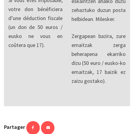
Si vous êtes imposable,
eskaintzen ahalko duzu
votre don bénéficiera
zehaztuko duzun posta
d’une déduction fiscale
helbidean. Milesker.
(un don de 50 euros /
eusko ne vous en
Zergapean bazira, zure
coûtera que 17).
emaitzak zerga
beherapena ekarriko
dizu (50 euro / eusko-ko
emaitzak, 17 baizik ez
zaizu gostako).
Partager