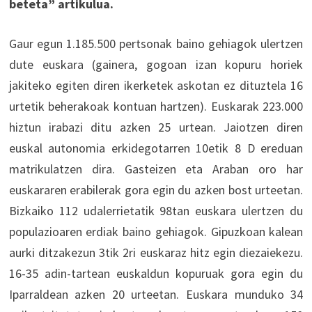
beteta” artikulua.
Gaur egun 1.185.500 pertsonak baino gehiagok ulertzen
dute euskara (gainera, gogoan izan kopuru horiek
jakiteko egiten diren ikerketek askotan ez dituztela 16
urtetik beherakoak kontuan hartzen). Euskarak 223.000
hiztun irabazi ditu azken 25 urtean. Jaiotzen diren
euskal autonomia erkidegotarren 10etik 8 D ereduan
matrikulatzen dira. Gasteizen eta Araban oro har
euskararen erabilerak gora egin du azken bost urteetan.
Bizkaiko 112 udalerrietatik 98tan euskara ulertzen du
populazioaren erdiak baino gehiagok. Gipuzkoan kalean
aurki ditzakezun 3tik 2ri euskaraz hitz egin diezaiekezu.
16-35 adin-tartean euskaldun kopuruak gora egin du
Iparraldean azken 20 urteetan. Euskara munduko 34