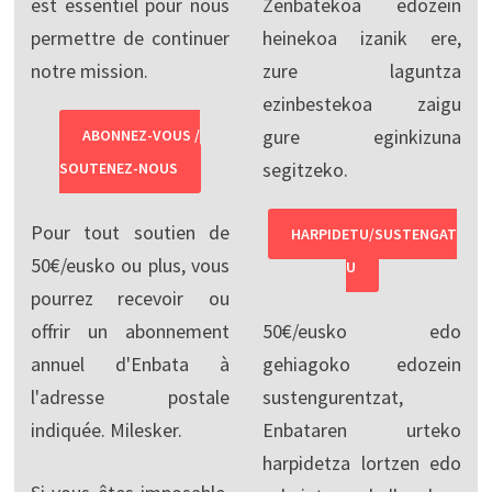
est essentiel pour nous
Zenbatekoa edozein
permettre de continuer
heinekoa izanik ere,
notre mission.
zure laguntza
ezinbestekoa zaigu
gure eginkizuna
ABONNEZ-VOUS /
segitzeko.
SOUTENEZ-NOUS
Pour tout soutien de
HARPIDETU/SUSTENGAT
50€/eusko ou plus, vous
U
pourrez recevoir ou
offrir un abonnement
50€/eusko edo
annuel d'Enbata à
gehiagoko edozein
l'adresse postale
sustengurentzat,
indiquée. Milesker.
Enbataren urteko
harpidetza lortzen edo