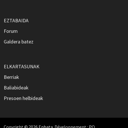
EZTABAIDA
Forum
Galdera batez
ELKARTASUNAK
Berriak
Baliabideak
Presoen helbideak
Copyright © 2026
Enbata
. Développement : PO