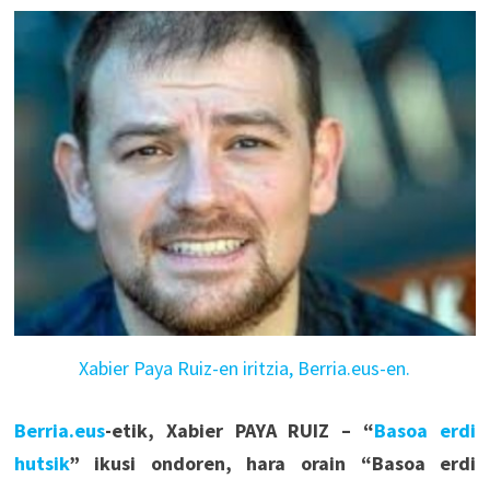
Xabier Paya Ruiz-en iritzia, Berria.eus-en.
Berria.eus
-etik, Xabier PAYA RUIZ – “
Basoa erdi
hutsik
” ikusi ondoren, hara orain “Basoa erdi