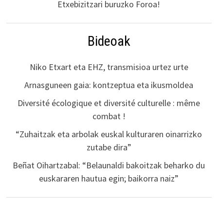
Etxebizitzari buruzko Foroa!
Bideoak
Niko Etxart eta EHZ, transmisioa urtez urte
Arnasguneen gaia: kontzeptua eta ikusmoldea
Diversité écologique et diversité culturelle : même
combat !
“Zuhaitzak eta arbolak euskal kulturaren oinarrizko
zutabe dira”
Beñat Oihartzabal: “Belaunaldi bakoitzak beharko du
euskararen hautua egin; baikorra naiz”