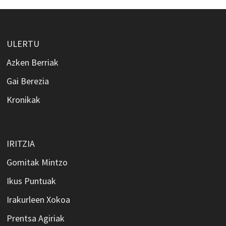
ULERTU
Azken Berriak
Gai Berezia
Kronikak
IRITZIA
Gomitak Mintzo
Ikus Puntuak
Irakurleen Xokoa
Prentsa Agiriak