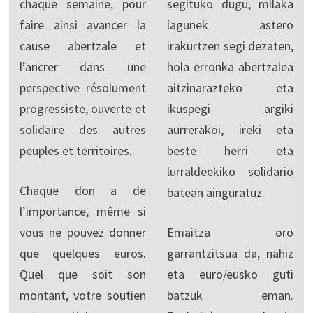
chaque semaine, pour
segituko dugu, milaka
faire ainsi avancer la
lagunek astero
cause abertzale et
irakurtzen segi dezaten,
l’ancrer dans une
hola erronka abertzalea
perspective résolument
aitzinarazteko eta
progressiste, ouverte et
ikuspegi argiki
solidaire des autres
aurrerakoi, ireki eta
peuples et territoires.
beste herri eta
lurraldeekiko solidario
Chaque don a de
batean ainguratuz.
l’importance, même si
vous ne pouvez donner
Emaitza oro
que quelques euros.
garrantzitsua da, nahiz
Quel que soit son
eta euro/eusko guti
montant, votre soutien
batzuk eman.