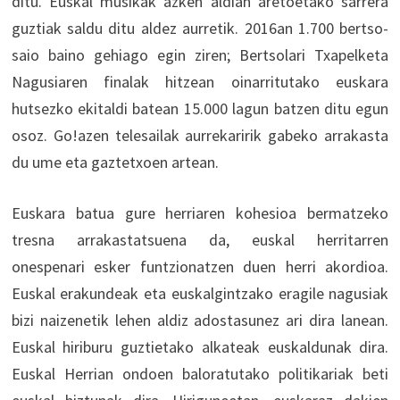
ditu. Euskal musikak azken aldian aretoetako sarrera
guztiak saldu ditu aldez aurretik. 2016an 1.700 bertso-
saio baino gehiago egin ziren; Bertsolari Txapelketa
Nagusiaren finalak hitzean oinarritutako euskara
hutsezko ekitaldi batean 15.000 lagun batzen ditu egun
osoz. Go!azen telesailak aurrekaririk gabeko arrakasta
du ume eta gaztetxoen artean.
Euskara batua gure herriaren kohesioa bermatzeko
tresna arrakastatsuena da, euskal herritarren
onespenari esker funtzionatzen duen herri akordioa.
Euskal erakundeak eta euskalgintzako eragile nagusiak
bizi naizenetik lehen aldiz adostasunez ari dira lanean.
Euskal hiriburu guztietako alkateak euskaldunak dira.
Euskal Herrian ondoen baloratutako politikariak beti