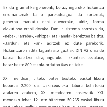
Ez du gramatika-generorik, beraz, inguruko hizkuntza
erromantzeak baino parekideagoa da sortzetik;
generoa markatu nahi duenerako, aldiz, forma
alokutiboa erabil dezake. Familia sistema zorrotza du,
«neba», «arreba», «ahizpa» eta «anaia» bereizten baititu.
«Jardun» eta «ari» aditzek ez dute parekorik.
Hizkuntzaren aditz laguntzaile guztiak DIN A3 orrialde
batean kabitzen dira; inguruko hizkuntzak bezalaxe,
bataz beste 800 eskola-ordutan ikas daiteke.
XXI. mendean, urteko batez besteko euskal liburu
kopurua 2.200 da. Jakin.eus-eko Liburu behatokia
atalaren arabera, XX. mendearen hasieratik XXI.
mendeko lehen 12 urte bitartean 50.265 euskal liburu
sortu ziren, erditik gora mende berriko lehen urteetan.