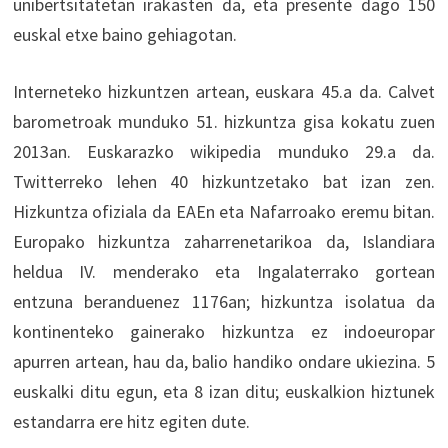
unibertsitatetan irakasten da, eta presente dago 150
euskal etxe baino gehiagotan.
Interneteko hizkuntzen artean, euskara 45.a da. Calvet
barometroak munduko 51. hizkuntza gisa kokatu zuen
2013an. Euskarazko wikipedia munduko 29.a da.
Twitterreko lehen 40 hizkuntzetako bat izan zen.
Hizkuntza ofiziala da EAEn eta Nafarroako eremu bitan.
Europako hizkuntza zaharrenetarikoa da, Islandiara
heldua IV. menderako eta Ingalaterrako gortean
entzuna beranduenez 1176an; hizkuntza isolatua da
kontinenteko gainerako hizkuntza ez indoeuropar
apurren artean, hau da, balio handiko ondare ukiezina. 5
euskalki ditu egun, eta 8 izan ditu; euskalkion hiztunek
estandarra ere hitz egiten dute.