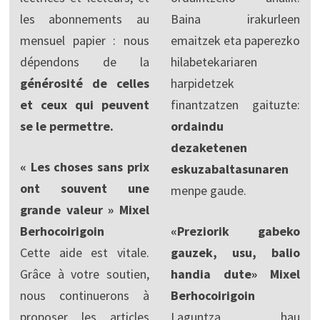
les abonnements au
Baina irakurleen
mensuel papier : nous
emaitzek eta paperezko
dépendons de la
hilabetekariaren
générosité de celles
harpidetzek
et ceux qui peuvent
finantzatzen gaituzte:
se le permettre.
ordaindu
dezaketenen
« Les choses sans prix
eskuzabaltasunaren
ont souvent une
menpe gaude.
grande valeur » Mixel
Berhocoirigoin
«Preziorik gabeko
Cette aide est vitale.
gauzek, usu, balio
Grâce à votre soutien,
handia dute» Mixel
nous continuerons à
Berhocoirigoin
proposer les articles
Laguntza hau