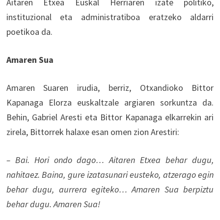
Aitaren Etxea Euskal Herriaren izate politiko,
instituzional eta administratiboa eratzeko aldarri
poetikoa da.
Amaren Sua
Amaren Suaren irudia, berriz, Otxandioko Bittor
Kapanaga Elorza euskaltzale argiaren sorkuntza da.
Behin, Gabriel Aresti eta Bittor Kapanaga elkarrekin ari
zirela, Bittorrek halaxe esan omen zion Arestiri:
– Bai. Hori ondo dago… Aitaren Etxea behar dugu,
nahitaez. Baina, gure izatasunari eusteko, atzerago egin
behar dugu, aurrera egiteko… Amaren Sua berpiztu
behar dugu. Amaren Sua!