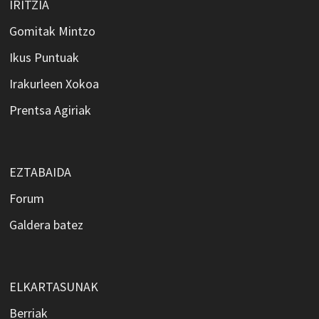
IRITZIA
Gomitak Mintzo
Ikus Puntuak
Irakurleen Xokoa
Prentsa Agiriak
EZTABAIDA
Forum
Galdera batez
ELKARTASUNAK
Berriak