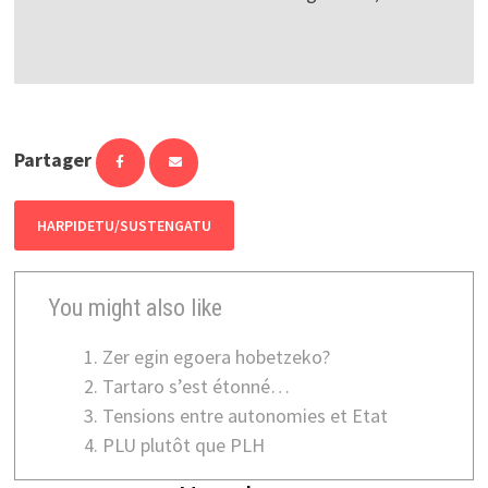
Partager
HARPIDETU/SUSTENGATU
You might also like
Zer egin egoera hobetzeko?
Tartaro s’est étonné…
Tensions entre autonomies et Etat
PLU plutôt que PLH