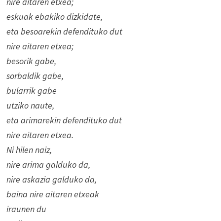
nire aitaren etxea;
eskuak ebakiko dizkidate,
eta besoarekin defendituko dut
nire aitaren etxea;
besorik gabe,
sorbaldik gabe,
bularrik gabe
utziko naute,
eta arimarekin defendituko dut
nire aitaren etxea.
Ni hilen naiz,
nire arima galduko da,
nire askazia galduko da,
baina nire aitaren etxeak
iraunen du