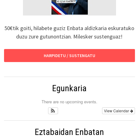
50€tik goiti, hilabete guziz Enbata aldizkaria eskuratuko
duzu zure gutunontzian. Milesker sustenguaz!
HARPIDETU / SUSTENGATU
Egunkaria
There are no upcoming events.
View Calendar
Eztabaidan Enbatan