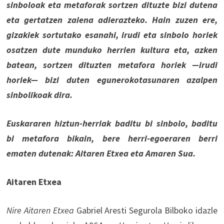
sinboloak eta metaforak sortzen dituzte bizi dutena
eta gertatzen zaiena adierazteko. Hain zuzen ere,
gizakiek sortutako esanahi, irudi eta sinbolo horiek
osatzen dute munduko herrien kultura eta, azken
batean, sortzen dituzten metafora horiek —irudi
horiek— bizi duten egunerokotasunaren azalpen
sinbolikoak dira.
Euskararen hiztun-herriak baditu bi sinbolo, baditu
bi metafora bikain, bere herri-egoeraren berri
ematen dutenak: Aitaren Etxea eta Amaren Sua.
Aitaren Etxea
Nire Aitaren Etxea
Gabriel Aresti Segurola Bilboko idazle