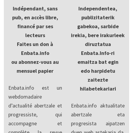
Indépendant, sans
Independentea,
pub, en accès libre,
publizitaterik
financé par ses
gabekoa, sarbide
lecteurs
irekia, bere irakurleek
Faites un don à
diruztatua
Enbata.info
Enbata.Info-ri
ou abonnez-vous au
emaitza bat egin
mensuel papier
edo harpidetu
zaitezte
Enbata.info est un
hilabetekariari
webdomadaire
d’actualité abertzale et
Enbata.info aktualitate
progressiste, qui
abertzale eta
accompagne et
progresista aipatzen
complète la revue
duen web astekaria da,