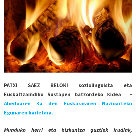
PATXI SAEZ BELOKI soziolinguista eta
Euskaltzaindiko Sustapen batzordeko kidea –
Abeduaren 3a den Euskarararen Nazioarteko
Egunaren karietara.
Munduko herri eta hizkuntza guztiek irudiak,