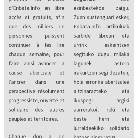
d'Enbata.Info en libre
ezinbestekoa zaigu.
accès et gratuits, afin
Zuen sustenguari esker,
que des milliers de
Enbata.Info artikuluak
personnes puissent
sarbide librean eta
continuer à les lire
urririk eskaintzen
chaque semaine, pour
segituko dugu, milaka
faire ainsi avancer la
lagunek astero
cause abertzale et
irakurtzen segi dezaten,
l’ancrer dans une
hola erronka abertzalea
perspective résolument
aitzinarazteko eta
progressiste, ouverte et
ikuspegi argiki
solidaire des autres
aurrerakoi, ireki eta
peuples et territoires.
beste herri eta
lurraldeekiko solidario
Chaque don a de
batean ainguratuz.