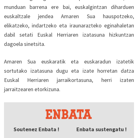
munduan barrena ere bai, euskalgintzan diharduen
euskaltzale jendea Amaren Sua hauspotzeko,
elikatzeko, indartzeko eta iraunarazteko eginahaletan
dabil setati Euskal Herriaren izatasuna hizkuntzan
dagoela sinetsita.
Amaren Sua euskaratik eta euskaradun izatetik
sortutako izatasuna dugu eta izate horretan datza
Euskal Herriaren jarraikortasuna, herri izaten
jarraitzearen etorkizuna.
Soutenez Enbata !
Enbata sustengatu !