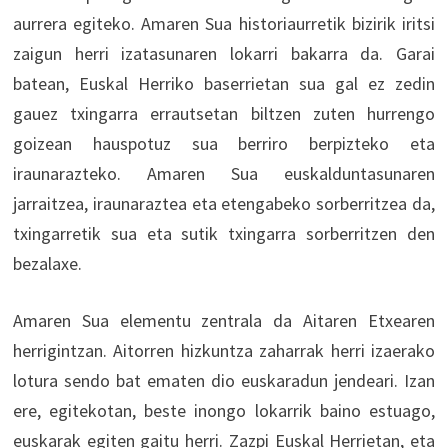
aurrera egiteko. Amaren Sua historiaurretik bizirik iritsi
zaigun herri izatasunaren lokarri bakarra da. Garai
batean, Euskal Herriko baserrietan sua gal ez zedin
gauez txingarra errautsetan biltzen zuten hurrengo
goizean hauspotuz sua berriro berpizteko eta
iraunarazteko. Amaren Sua euskalduntasunaren
jarraitzea, iraunaraztea eta etengabeko sorberritzea da,
txingarretik sua eta sutik txingarra sorberritzen den
bezalaxe.
Amaren Sua elementu zentrala da Aitaren Etxearen
herrigintzan. Aitorren hizkuntza zaharrak herri izaerako
lotura sendo bat ematen dio euskaradun jendeari. Izan
ere, egitekotan, beste inongo lokarrik baino estuago,
euskarak egiten gaitu herri. Zazpi Euskal Herrietan, eta