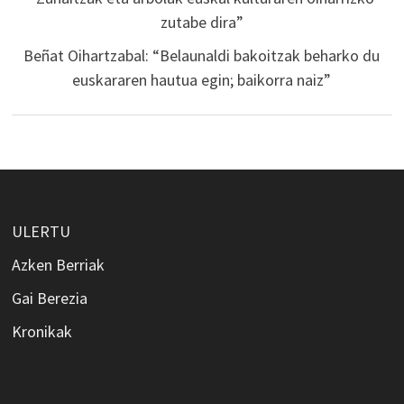
zutabe dira”
Beñat Oihartzabal: “Belaunaldi bakoitzak beharko du
euskararen hautua egin; baikorra naiz”
ULERTU
Azken Berriak
Gai Berezia
Kronikak