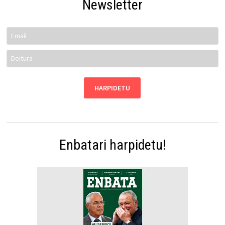
Newsletter
Enbatari harpidetu!