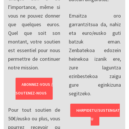
l’importance, même si
vous ne pouvez donner
Emaitza oro
que quelques euros.
garrantzitsua da, nahiz
Quel que soit son
eta euro/eusko guti
montant, votre soutien
batzuk eman.
est essentiel pour nous
Zenbatekoa edozein
permettre de continuer
heinekoa izanik ere,
notre mission.
zure laguntza
ezinbestekoa zaigu
gure eginkizuna
ABONNEZ-VOUS /
segitzeko.
SOUTENEZ-NOUS
Pour tout soutien de
HARPIDETU/SUSTENGAT
50€/eusko ou plus, vous
U
pourrez recevoir ou