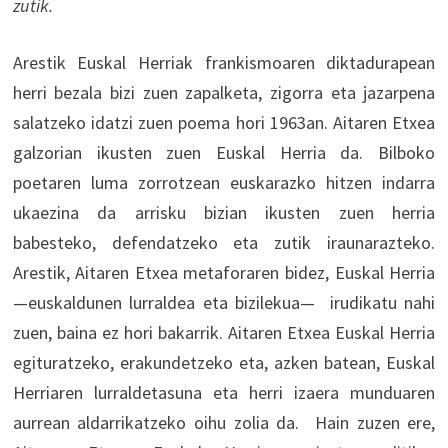
zutik.
Arestik Euskal Herriak frankismoaren diktadurapean
herri bezala bizi zuen zapalketa, zigorra eta jazarpena
salatzeko idatzi zuen poema hori 1963an. Aitaren Etxea
galzorian ikusten zuen Euskal Herria da. Bilboko
poetaren luma zorrotzean euskarazko hitzen indarra
ukaezina da arrisku bizian ikusten zuen herria
babesteko, defendatzeko eta zutik iraunarazteko.
Arestik, Aitaren Etxea metaforaren bidez, Euskal Herria
—euskaldunen lurraldea eta bizilekua— irudikatu nahi
zuen, baina ez hori bakarrik. Aitaren Etxea Euskal Herria
egituratzeko, erakundetzeko eta, azken batean, Euskal
Herriaren lurraldetasuna eta herri izaera munduaren
aurrean aldarrikatzeko oihu zolia da. Hain zuzen ere,