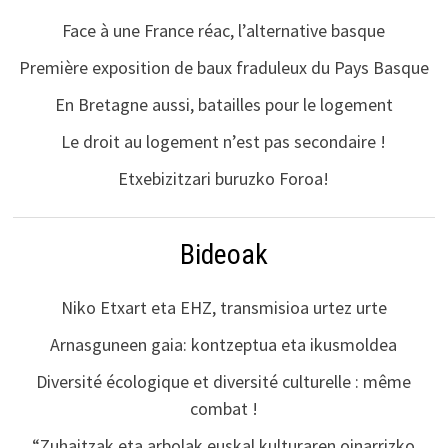
Face à une France réac, l’alternative basque
Première exposition de baux fraduleux du Pays Basque
En Bretagne aussi, batailles pour le logement
Le droit au logement n’est pas secondaire !
Etxebizitzari buruzko Foroa!
Bideoak
Niko Etxart eta EHZ, transmisioa urtez urte
Arnasguneen gaia: kontzeptua eta ikusmoldea
Diversité écologique et diversité culturelle : même
combat !
“Zuhaitzak eta arbolak euskal kulturaren oinarrizko