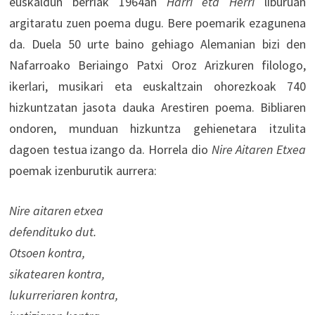
euskaldun berriak 1964an
Harri eta Herri
liburuan
argitaratu zuen poema dugu. Bere poemarik ezagunena
da. Duela 50 urte baino gehiago Alemanian bizi den
Nafarroako Beriaingo Patxi Oroz Arizkuren filologo,
ikerlari, musikari eta euskaltzain ohorezkoak 740
hizkuntzatan jasota dauka Arestiren poema. Bibliaren
ondoren, munduan hizkuntza gehienetara itzulita
dagoen testua izango da. Horrela dio
Nire Aitaren Etxea
poemak izenburutik aurrera:
Nire aitaren etxea
defendituko dut.
Otsoen kontra,
sikatearen kontra,
lukurreriaren kontra,