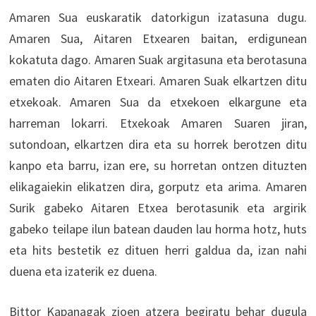
Amaren Sua euskaratik datorkigun izatasuna dugu.
Amaren Sua, Aitaren Etxearen baitan, erdigunean
kokatuta dago. Amaren Suak argitasuna eta berotasuna
ematen dio Aitaren Etxeari. Amaren Suak elkartzen ditu
etxekoak. Amaren Sua da etxekoen elkargune eta
harreman lokarri. Etxekoak Amaren Suaren jiran,
sutondoan, elkartzen dira eta su horrek berotzen ditu
kanpo eta barru, izan ere, su horretan ontzen dituzten
elikagaiekin elikatzen dira, gorputz eta arima. Amaren
Surik gabeko Aitaren Etxea berotasunik eta argirik
gabeko teilape ilun batean dauden lau horma hotz, huts
eta hits bestetik ez dituen herri galdua da, izan nahi
duena eta izaterik ez duena.
Bittor Kapanagak zioen atzera begiratu behar dugula