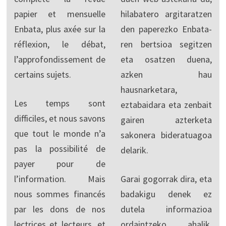
papier et mensuelle
hilabatero argitaratzen
Enbata, plus axée sur la
den paperezko Enbata-
réflexion, le débat,
ren bertsioa segitzen
l’approfondissement de
eta osatzen duena,
certains sujets.
azken hau
hausnarketara,
Les temps sont
eztabaidara eta zenbait
difficiles, et nous savons
gairen azterketa
que tout le monde n’a
sakonera bideratuagoa
pas la possibilité de
delarik.
payer pour de
l’information. Mais
Garai gogorrak dira, eta
nous sommes financés
badakigu denek ez
par les dons de nos
dutela informazioa
lectrices et lecteurs, et
ordaintzeko ahalik.