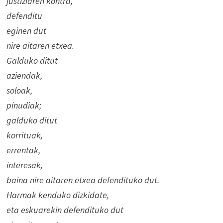
justiziaren kontra,
defenditu
eginen dut
nire aitaren etxea.
Galduko ditut
aziendak,
soloak,
pinudiak;
galduko ditut
korrituak,
errentak,
interesak,
baina nire aitaren etxea defendituko dut.
Harmak kenduko dizkidate,
eta eskuarekin defendituko dut