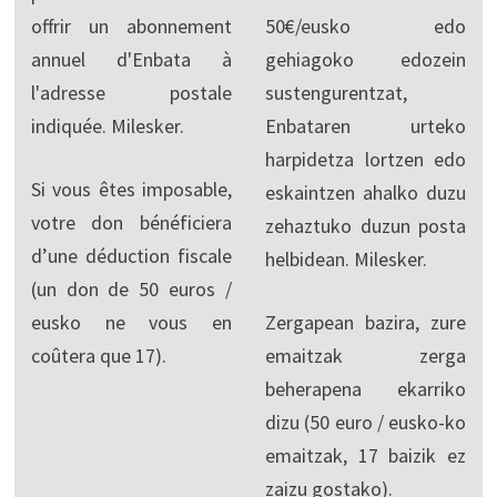
offrir un abonnement
50€/eusko edo
annuel d'Enbata à
gehiagoko edozein
l'adresse postale
sustengurentzat,
indiquée. Milesker.
Enbataren urteko
harpidetza lortzen edo
Si vous êtes imposable,
eskaintzen ahalko duzu
votre don bénéficiera
zehaztuko duzun posta
d’une déduction fiscale
helbidean. Milesker.
(un don de 50 euros /
eusko ne vous en
Zergapean bazira, zure
coûtera que 17).
emaitzak zerga
beherapena ekarriko
dizu (50 euro / eusko-ko
emaitzak, 17 baizik ez
zaizu gostako).