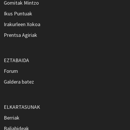
Gomitak Mintzo
Ikus Puntuak
Irakurleen Xokoa
Prentsa Agiriak
EZTABAIDA
Forum
Galdera batez
ELKARTASUNAK
Berriak
Baliabideak