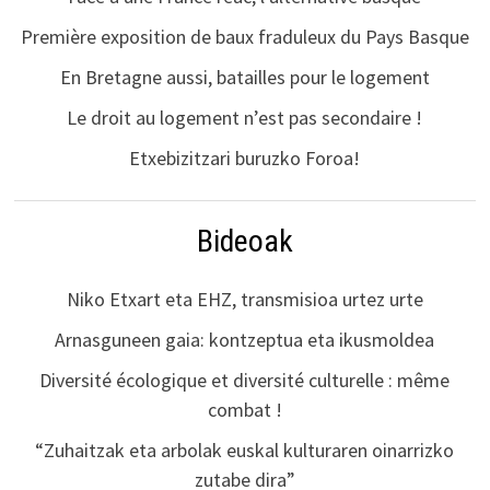
Première exposition de baux fraduleux du Pays Basque
En Bretagne aussi, batailles pour le logement
Le droit au logement n’est pas secondaire !
Etxebizitzari buruzko Foroa!
Bideoak
Niko Etxart eta EHZ, transmisioa urtez urte
Arnasguneen gaia: kontzeptua eta ikusmoldea
Diversité écologique et diversité culturelle : même
combat !
“Zuhaitzak eta arbolak euskal kulturaren oinarrizko
zutabe dira”