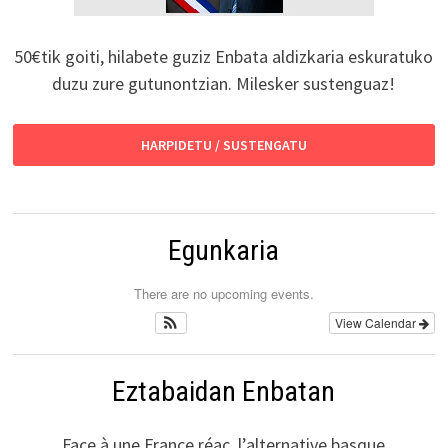
50€tik goiti, hilabete guziz Enbata aldizkaria eskuratuko
duzu zure gutunontzian. Milesker sustenguaz!
HARPIDETU / SUSTENGATU
Egunkaria
There are no upcoming events.
View Calendar
Eztabaidan Enbatan
Face à une France réac, l’alternative basque