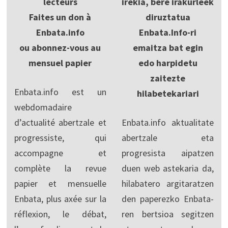
lecteurs
irekia, bere irakurleek
Faites un don à
diruztatua
Enbata.info
Enbata.Info-ri
ou abonnez-vous au
emaitza bat egin
mensuel papier
edo harpidetu
zaitezte
Enbata.info est un
hilabetekariari
webdomadaire
d’actualité abertzale et
Enbata.info aktualitate
progressiste, qui
abertzale eta
accompagne et
progresista aipatzen
complète la revue
duen web astekaria da,
papier et mensuelle
hilabatero argitaratzen
Enbata, plus axée sur la
den paperezko Enbata-
réflexion, le débat,
ren bertsioa segitzen