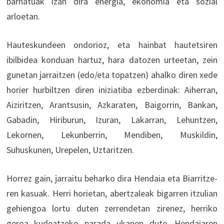
barnatuak izan dira energia, ekonomia eta sozial
arloetan.
Hauteskundeen ondorioz, eta hainbat hautetsiren
ibilbidea konduan hartuz, hara datozen urteetan, zein
gunetan jarraitzen (edo/eta topatzen) ahalko diren xede
horier hurbiltzen diren iniziatiba ezberdinak: Aiherran,
Aiziritzen, Arantsusin, Azkaraten, Baigorrin, Bankan,
Gabadin, Hiriburun, Izuran, Lakarran, Lehuntzen,
Lekornen, Lekunberrin, Mendiben, Muskildin,
Suhuskunen, Urepelen, Uztaritzen.
Horrez gain, jarraitu beharko dira Hendaia eta Biarritze-
ren kasuak. Herri horietan, abertzaleak bigarren itzulian
gehiengoa lortu duten zerrendetan zirenez, herriko
geroa kudeatzeko parada ukanen dute, Hendaiaren