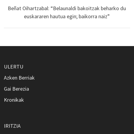
Beñat Oihartzabal: “Belaunaldi bakoitzak beharko du
euskararen hautua egin; baikorra naiz”
ULERTU
Azken Berriak
Gai Berezia
Kronikak
IRITZIA