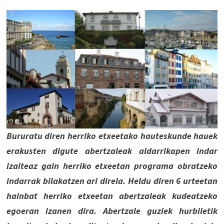
Bururatu diren herriko etxeetako hauteskunde hauek
erakusten digute abertzaleak aldarrikapen indar
izaiteaz gain herriko etxeetan programa obratzeko
indarrak bilakatzen ari direla. Heldu diren 6 urteetan
hainbat herriko etxeetan abertzaleak kudeatzeko
egoeran izanen dira. Abertzale guziek hurbiletik