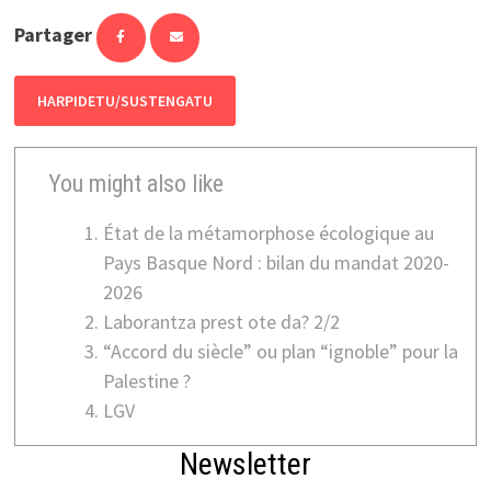
Partager
HARPIDETU/SUSTENGATU
You might also like
État de la métamorphose écologique au
Pays Basque Nord : bilan du mandat 2020-
2026
Laborantza prest ote da? 2/2
“Accord du siècle” ou plan “ignoble” pour la
Palestine ?
LGV
Newsletter