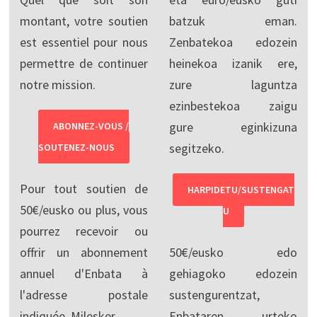
montant, votre soutien
batzuk eman.
est essentiel pour nous
Zenbatekoa edozein
permettre de continuer
heinekoa izanik ere,
notre mission.
zure laguntza
ezinbestekoa zaigu
gure eginkizuna
ABONNEZ-VOUS /
segitzeko.
SOUTENEZ-NOUS
Pour tout soutien de
HARPIDETU/SUSTENGAT
50€/eusko ou plus, vous
U
pourrez recevoir ou
offrir un abonnement
50€/eusko edo
annuel d'Enbata à
gehiagoko edozein
l'adresse postale
sustengurentzat,
indiquée. Milesker.
Enbataren urteko