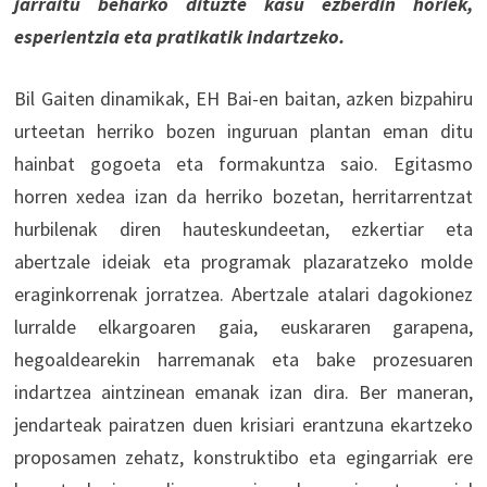
jarraitu beharko dituzte kasu ezberdin horiek,
esperientzia eta pratikatik indartzeko.
Bil Gaiten dinamikak, EH Bai-en baitan, azken bizpahiru
urteetan herriko bozen inguruan plantan eman ditu
hainbat gogoeta eta formakuntza saio. Egitasmo
horren xedea izan da herriko bozetan, herritarrentzat
hurbilenak diren hauteskundeetan, ezkertiar eta
abertzale ideiak eta programak plazaratzeko molde
eraginkorrenak jorratzea. Abertzale atalari dagokionez
lurralde elkargoaren gaia, euskararen garapena,
hegoaldearekin harremanak eta bake prozesuaren
indartzea aintzinean emanak izan dira. Ber maneran,
jendarteak pairatzen duen krisiari erantzuna ekartzeko
proposamen zehatz, konstruktibo eta egingarriak ere