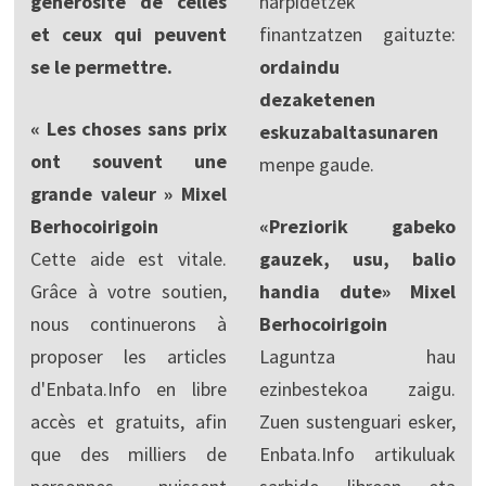
générosité de celles
harpidetzek
et ceux qui peuvent
finantzatzen gaituzte:
se le permettre.
ordaindu
dezaketenen
« Les choses sans prix
eskuzabaltasunaren
ont souvent une
menpe gaude.
grande valeur » Mixel
Berhocoirigoin
«Preziorik gabeko
Cette aide est vitale.
gauzek, usu, balio
Grâce à votre soutien,
handia dute» Mixel
nous continuerons à
Berhocoirigoin
proposer les articles
Laguntza hau
d'Enbata.Info en libre
ezinbestekoa zaigu.
accès et gratuits, afin
Zuen sustenguari esker,
que des milliers de
Enbata.Info artikuluak