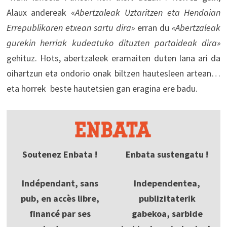
Alaux andereak «
Abertzaleak Uztaritzen eta Hendaian
Errepublikaren etxean sartu dira»
erran du
«Abertzaleak
gurekin herriak kudeatuko dituzten partaideak dira»
gehituz. Hots, abertzaleek eramaiten duten lana ari da
oihartzun eta ondorio onak biltzen hautesleen artean…
eta horrek beste hautetsien gan eragina ere badu.
Soutenez Enbata !
Enbata sustengatu !
Indépendant, sans
Independentea,
pub, en accès libre,
publizitaterik
financé par ses
gabekoa, sarbide