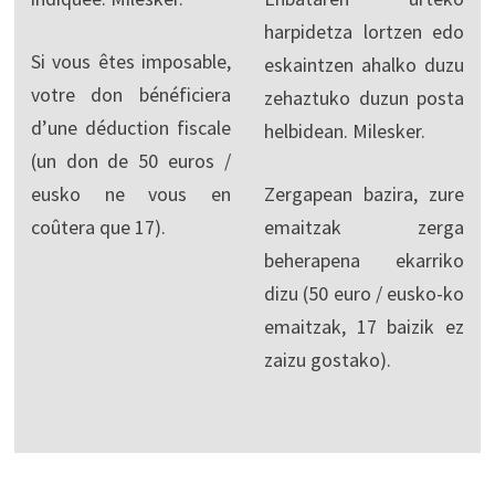
harpidetza lortzen edo
Si vous êtes imposable,
eskaintzen ahalko duzu
votre don bénéficiera
zehaztuko duzun posta
d’une déduction fiscale
helbidean. Milesker.
(un don de 50 euros /
eusko ne vous en
Zergapean bazira, zure
coûtera que 17).
emaitzak zerga
beherapena ekarriko
dizu (50 euro / eusko-ko
emaitzak, 17 baizik ez
zaizu gostako).