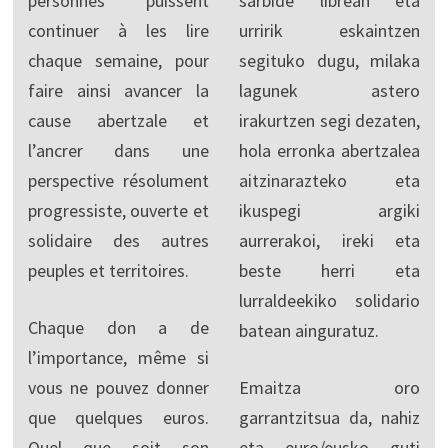
personnes puissent
sarbide librean eta
continuer à les lire
urririk eskaintzen
chaque semaine, pour
segituko dugu, milaka
faire ainsi avancer la
lagunek astero
cause abertzale et
irakurtzen segi dezaten,
l’ancrer dans une
hola erronka abertzalea
perspective résolument
aitzinarazteko eta
progressiste, ouverte et
ikuspegi argiki
solidaire des autres
aurrerakoi, ireki eta
peuples et territoires.
beste herri eta
lurraldeekiko solidario
Chaque don a de
batean ainguratuz.
l’importance, même si
vous ne pouvez donner
Emaitza oro
que quelques euros.
garrantzitsua da, nahiz
Quel que soit son
eta euro/eusko guti