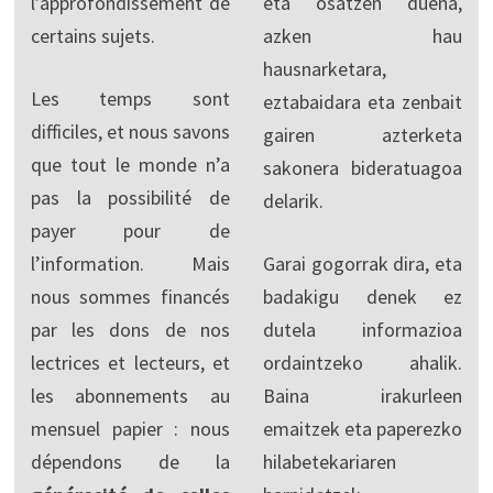
l’approfondissement de
eta osatzen duena,
certains sujets.
azken hau
hausnarketara,
Les temps sont
eztabaidara eta zenbait
difficiles, et nous savons
gairen azterketa
que tout le monde n’a
sakonera bideratuagoa
pas la possibilité de
delarik.
payer pour de
l’information. Mais
Garai gogorrak dira, eta
nous sommes financés
badakigu denek ez
par les dons de nos
dutela informazioa
lectrices et lecteurs, et
ordaintzeko ahalik.
les abonnements au
Baina irakurleen
mensuel papier : nous
emaitzek eta paperezko
dépendons de la
hilabetekariaren