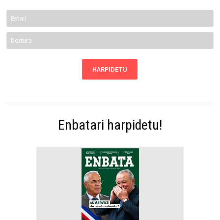
Enbatari harpidetu!