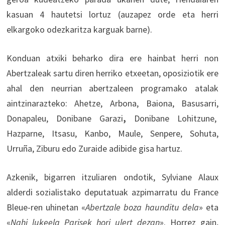
kasuan 4 hautetsi lortuz (auzapez orde eta herri
elkargoko odezkaritza karguak barne).
Konduan atxiki beharko dira ere hainbat herri non
Abertzaleak sartu diren herriko etxeetan, oposiziotik ere
ahal den neurrian abertzaleen programako atalak
aintzinarazteko: Ahetze, Arbona, Baiona, Basusarri,
Donapaleu,
Donibane Garazi
,
Donibane Lohitzune,
Hazparne, Itsasu, Kanbo, Maule, Senpere, Sohuta,
Urruña, Ziburu edo Zuraide adibide gisa hartuz.
Azkenik, bigarren itzuliaren ondotik, Sylviane Alaux
alderdi sozialistako deputatuak azpimarratu du France
Bleue-ren uhinetan «
Abertzale boza haunditu dela
» eta
«
Nahi lukeela Parisek hori ulert dezan
». Horrez gain,