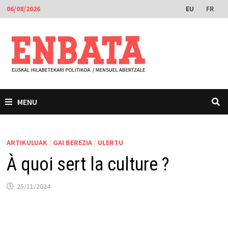
Skip
EU
FR
06/08/2026
to
content
MENU
ARTIKULUAK
/
GAI BEREZIA
/
ULERTU
À quoi sert la culture ?
25/11/2024