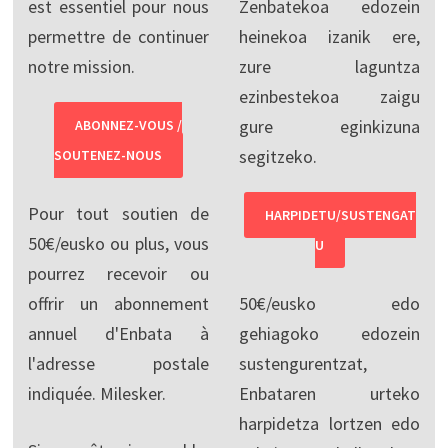
est essentiel pour nous
Zenbatekoa edozein
permettre de continuer
heinekoa izanik ere,
notre mission.
zure laguntza
ezinbestekoa zaigu
gure eginkizuna
ABONNEZ-VOUS /
segitzeko.
SOUTENEZ-NOUS
Pour tout soutien de
HARPIDETU/SUSTENGAT
50€/eusko ou plus, vous
U
pourrez recevoir ou
offrir un abonnement
50€/eusko edo
annuel d'Enbata à
gehiagoko edozein
l'adresse postale
sustengurentzat,
indiquée. Milesker.
Enbataren urteko
harpidetza lortzen edo