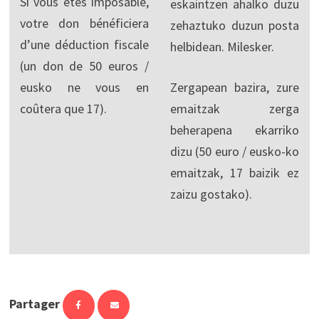
Si vous êtes imposable,
eskaintzen ahalko duzu
votre don bénéficiera
zehaztuko duzun posta
d’une déduction fiscale
helbidean. Milesker.
(un don de 50 euros /
eusko ne vous en
Zergapean bazira, zure
coûtera que 17).
emaitzak zerga
beherapena ekarriko
dizu (50 euro / eusko-ko
emaitzak, 17 baizik ez
zaizu gostako).
Partager