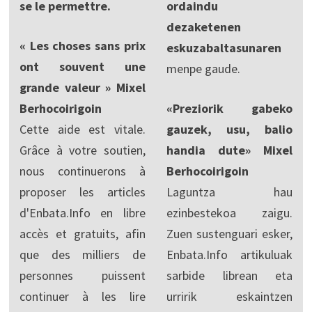
se le permettre.
ordaindu
dezaketenen
« Les choses sans prix
eskuzabaltasunaren
ont souvent une
menpe gaude.
grande valeur » Mixel
Berhocoirigoin
«Preziorik gabeko
Cette aide est vitale.
gauzek, usu, balio
Grâce à votre soutien,
handia dute» Mixel
nous continuerons à
Berhocoirigoin
proposer les articles
Laguntza hau
d'Enbata.Info en libre
ezinbestekoa zaigu.
accès et gratuits, afin
Zuen sustenguari esker,
que des milliers de
Enbata.Info artikuluak
personnes puissent
sarbide librean eta
continuer à les lire
urririk eskaintzen