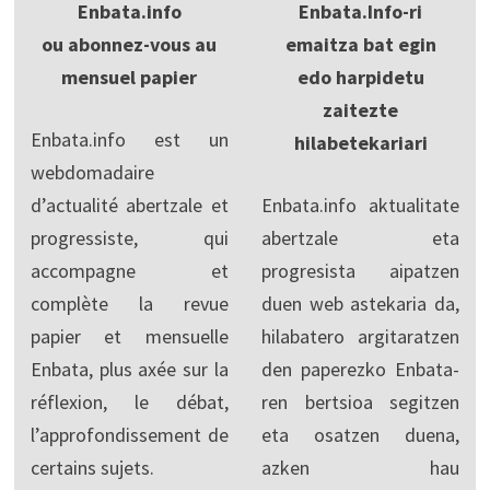
Enbata.info
Enbata.Info-ri
ou abonnez-vous au
emaitza bat egin
mensuel papier
edo harpidetu
zaitezte
Enbata.info est un
hilabetekariari
webdomadaire
d’actualité abertzale et
Enbata.info aktualitate
progressiste, qui
abertzale eta
accompagne et
progresista aipatzen
complète la revue
duen web astekaria da,
papier et mensuelle
hilabatero argitaratzen
Enbata, plus axée sur la
den paperezko Enbata-
réflexion, le débat,
ren bertsioa segitzen
l’approfondissement de
eta osatzen duena,
certains sujets.
azken hau