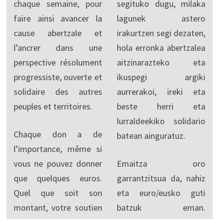
chaque semaine, pour
segituko dugu, milaka
faire ainsi avancer la
lagunek astero
cause abertzale et
irakurtzen segi dezaten,
l’ancrer dans une
hola erronka abertzalea
perspective résolument
aitzinarazteko eta
progressiste, ouverte et
ikuspegi argiki
solidaire des autres
aurrerakoi, ireki eta
peuples et territoires.
beste herri eta
lurraldeekiko solidario
Chaque don a de
batean ainguratuz.
l’importance, même si
vous ne pouvez donner
Emaitza oro
que quelques euros.
garrantzitsua da, nahiz
Quel que soit son
eta euro/eusko guti
montant, votre soutien
batzuk eman.