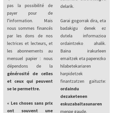
pas la possibilité de
delarik.
payer pour de
l’information. Mais
Garai gogorrak dira, eta
nous sommes financés
badakigu denek ez
par les dons de nos
dutela informazioa
lectrices et lecteurs, et
ordaintzeko ahalik.
les abonnements au
Baina irakurleen
mensuel papier : nous
emaitzek eta paperezko
dépendons de la
hilabetekariaren
générosité de celles
harpidetzek
et ceux qui peuvent
finantzatzen gaituzte:
se le permettre.
ordaindu
dezaketenen
« Les choses sans prix
eskuzabaltasunaren
ont souvent une
menpe gaude.