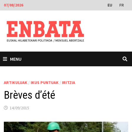
Skip
EU
FR
07/08/2026
to
content
MENU
ARTIKULUAK
/
IKUS PUNTUAK
/
IRITZIA
Brèves d’été
14/09/2015