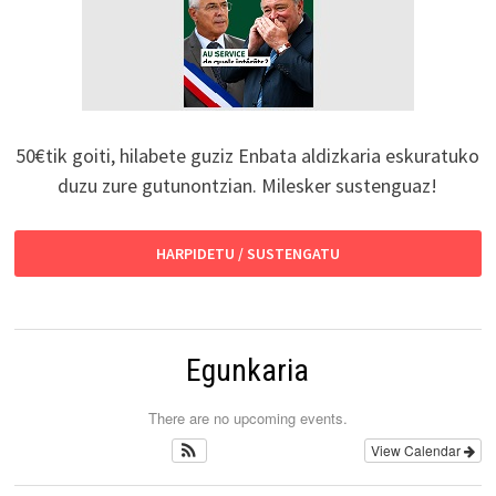
50€tik goiti, hilabete guziz Enbata aldizkaria eskuratuko
duzu zure gutunontzian. Milesker sustenguaz!
HARPIDETU / SUSTENGATU
Egunkaria
There are no upcoming events.
View Calendar