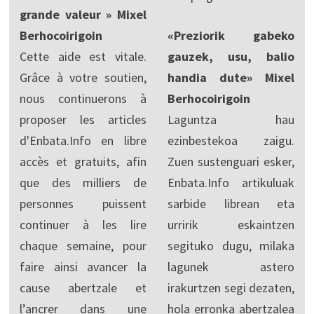
grande valeur » Mixel
Berhocoirigoin
«Preziorik gabeko
Cette aide est vitale.
gauzek, usu, balio
Grâce à votre soutien,
handia dute» Mixel
nous continuerons à
Berhocoirigoin
proposer les articles
Laguntza hau
d'Enbata.Info en libre
ezinbestekoa zaigu.
accès et gratuits, afin
Zuen sustenguari esker,
que des milliers de
Enbata.Info artikuluak
personnes puissent
sarbide librean eta
continuer à les lire
urririk eskaintzen
chaque semaine, pour
segituko dugu, milaka
faire ainsi avancer la
lagunek astero
cause abertzale et
irakurtzen segi dezaten,
l’ancrer dans une
hola erronka abertzalea