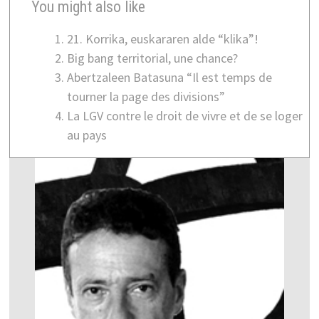
You might also like
21. Korrika, euskararen alde “klika”!
Big bang territorial, une chance?
Abertzaleen Batasuna “Il est temps de
tourner la page des divisions”
La LGV contre le droit de vivre et de se loger
au pays