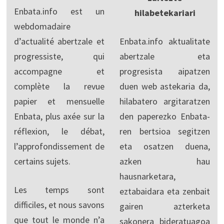
Enbata.info est un
hilabetekariari
webdomadaire
d’actualité abertzale et
Enbata.info aktualitate
progressiste, qui
abertzale eta
accompagne et
progresista aipatzen
complète la revue
duen web astekaria da,
papier et mensuelle
hilabatero argitaratzen
Enbata, plus axée sur la
den paperezko Enbata-
réflexion, le débat,
ren bertsioa segitzen
l’approfondissement de
eta osatzen duena,
certains sujets.
azken hau
hausnarketara,
Les temps sont
eztabaidara eta zenbait
difficiles, et nous savons
gairen azterketa
que tout le monde n’a
sakonera bideratuagoa