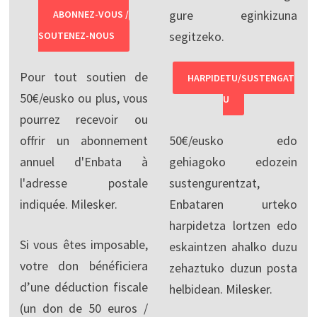
gure eginkizuna
ABONNEZ-VOUS /
segitzeko.
SOUTENEZ-NOUS
Pour tout soutien de
HARPIDETU/SUSTENGAT
50€/eusko ou plus, vous
U
pourrez recevoir ou
offrir un abonnement
50€/eusko edo
annuel d'Enbata à
gehiagoko edozein
l'adresse postale
sustengurentzat,
indiquée. Milesker.
Enbataren urteko
harpidetza lortzen edo
Si vous êtes imposable,
eskaintzen ahalko duzu
votre don bénéficiera
zehaztuko duzun posta
d’une déduction fiscale
helbidean. Milesker.
(un don de 50 euros /