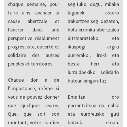
chaque semaine, pour
segituko dugu, milaka
faire ainsi avancer la
lagunek astero
cause abertzale et
irakurtzen segi dezaten,
l’ancrer dans une
hola erronka abertzalea
perspective résolument
aitzinarazteko eta
progressiste, ouverte et
ikuspegi argiki
solidaire des autres
aurrerakoi, ireki eta
peuples et territoires.
beste herri eta
lurraldeekiko solidario
Chaque don a de
batean ainguratuz.
l’importance, même si
vous ne pouvez donner
Emaitza oro
que quelques euros.
garrantzitsua da, nahiz
Quel que soit son
eta euro/eusko guti
montant, votre soutien
batzuk eman.