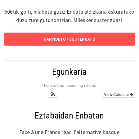
50€tik goiti, hilabete guziz Enbata aldizkaria eskuratuko
duzu zure gutunontzian. Milesker sustenguaz!
HARPIDETU / SUSTENGATU
Egunkaria
There are no upcoming events.
View Calendar
Eztabaidan Enbatan
Face à une France réac, l’alternative basque