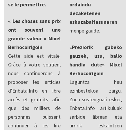
se le permettre.
ordaindu
dezaketenen
« Les choses sans prix
eskuzabaltasunaren
ont souvent une
menpe gaude.
grande valeur » Mixel
Berhocoirigoin
«Preziorik gabeko
Cette aide est vitale.
gauzek, usu, balio
Grâce à votre soutien,
handia dute» Mixel
nous continuerons à
Berhocoirigoin
proposer les articles
Laguntza hau
d'Enbata.Info en libre
ezinbestekoa zaigu.
accès et gratuits, afin
Zuen sustenguari esker,
que des milliers de
Enbata.Info artikuluak
personnes puissent
sarbide librean eta
continuer à les lire
urririk eskaintzen