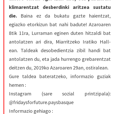
klimarentzat desberdinki aritzea sustatu
die.
Baina ez da bukatu gazte haientzat,
egiazko etorkizun bat nahi badute! Azaroaren
8tik 11ra, Lurraman eginen duten hitzaldi bat
antolatzen ari dira, Miarritzeko Iratiko Hall-
ean. Taldeak desobedientzia zibil handi bat
antolatzen du, eta jada hurrengo grebarentzat
deitzen du, 2019ko Azaroaren 29an, ostiralean.
Gure taldea bateratzeko, informazio guziak
hemen :
Instagram (sare sozial printzipala):
@fridaysforfuture.paysbasque
Informazio gehiago :