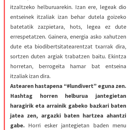
itzaltzeko helburuarekin. Izan ere, legeak dio
entseinek itzaliak izan behar dutela goizeko
batetatik zazpietara, hots, legea ez dute
errespetatzen. Gainera, energia asko xahutzen
dute eta biodibertsitatearentzat txarrak dira,
sortzen duten argiak trabatzen baitu. Ekintza
horretan, berrogeita hamar bat entseina
itzaliak izan dira.
Astearen hastapena “#lundivert” eguna zen.
Hashtag horren helburua jantegietan
haragirik eta arrainik gabeko bazkari baten
jatea zen, argazki baten hartzea ahantzi
gabe.
Horri esker jantegietan baden menu