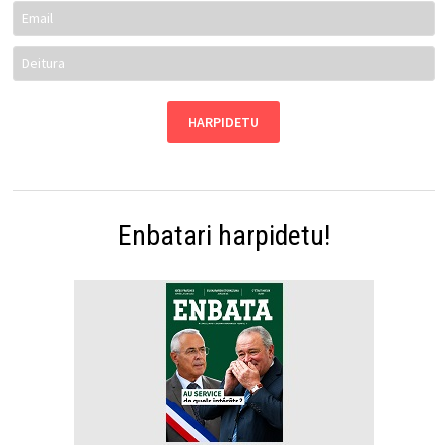
Enbatari harpidetu!