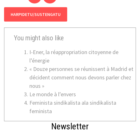
HARPIDETU/SUSTENGATU
You might also like
I-Ener, la réappropriation citoyenne de
l’énergie
« Douze personnes se réunissent à Madrid et
décident comment nous devons parler chez
nous »
Le monde à l’envers
Feminista sindikalista ala sindikalista
feminista
Newsletter