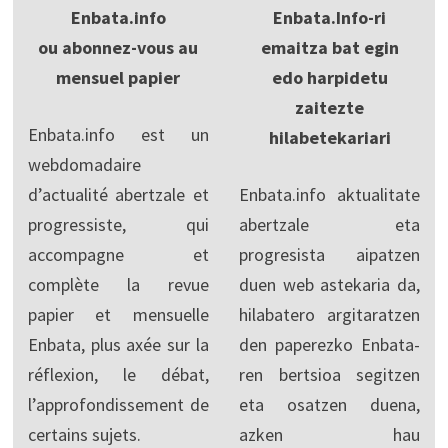
Enbata.info
Enbata.Info-ri
ou abonnez-vous au
emaitza bat egin
mensuel papier
edo harpidetu
zaitezte
Enbata.info est un
hilabetekariari
webdomadaire
d’actualité abertzale et
Enbata.info aktualitate
progressiste, qui
abertzale eta
accompagne et
progresista aipatzen
complète la revue
duen web astekaria da,
papier et mensuelle
hilabatero argitaratzen
Enbata, plus axée sur la
den paperezko Enbata-
réflexion, le débat,
ren bertsioa segitzen
l’approfondissement de
eta osatzen duena,
certains sujets.
azken hau