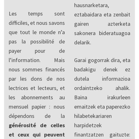
hausnarketara,
Les temps sont
eztabaidara eta zenbait
difficiles, et nous savons
gairen azterketa
que tout le monde n’a
sakonera bideratuagoa
pas la possibilité de
delarik.
payer pour de
l’information. Mais
Garai gogorrak dira, eta
nous sommes financés
badakigu denek ez
par les dons de nos
dutela informazioa
lectrices et lecteurs, et
ordaintzeko ahalik.
les abonnements au
Baina irakurleen
mensuel papier : nous
emaitzek eta paperezko
dépendons de la
hilabetekariaren
générosité de celles
harpidetzek
et ceux qui peuvent
finantzatzen gaituzte: