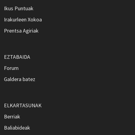
Ikus Puntuak
Irakurleen Xokoa
Prentsa Agiriak
EZTABAIDA
Forum
Galdera batez
ELKARTASUNAK
Berriak
Baliabideak