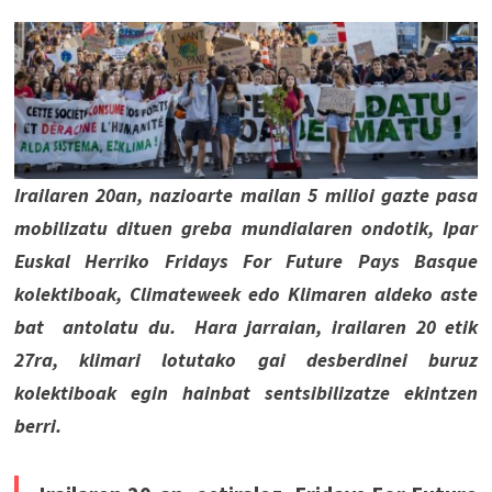
Irailaren 20an, nazioarte mailan 5 milioi gazte pasa
mobilizatu dituen greba mundialaren ondotik, Ipar
Euskal Herriko Fridays For Future Pays Basque
kolektiboak, Climateweek edo Klimaren aldeko aste
bat antolatu du. Hara jarraian, irailaren 20 etik
27ra, klimari lotutako gai desberdinei buruz
kolektiboak egin hainbat sentsibilizatze ekintzen
berri.