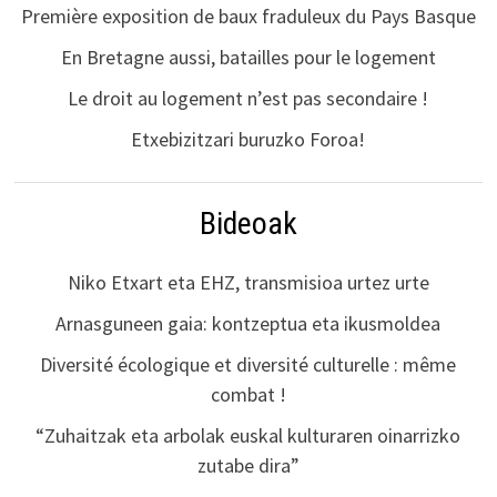
Première exposition de baux fraduleux du Pays Basque
En Bretagne aussi, batailles pour le logement
Le droit au logement n’est pas secondaire !
Etxebizitzari buruzko Foroa!
Bideoak
Niko Etxart eta EHZ, transmisioa urtez urte
Arnasguneen gaia: kontzeptua eta ikusmoldea
Diversité écologique et diversité culturelle : même
combat !
“Zuhaitzak eta arbolak euskal kulturaren oinarrizko
zutabe dira”