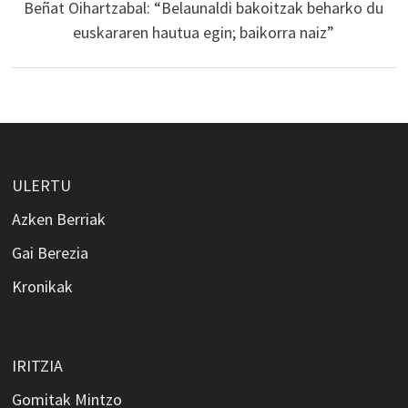
Beñat Oihartzabal: “Belaunaldi bakoitzak beharko du
euskararen hautua egin; baikorra naiz”
ULERTU
Azken Berriak
Gai Berezia
Kronikak
IRITZIA
Gomitak Mintzo