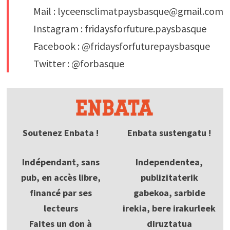
Mail : lyceensclimatpaysbasque@gmail.com
Instagram : fridaysforfuture.paysbasque
Facebook : @fridaysforfuturepaysbasque
Twitter : @forbasque
Soutenez Enbata !
Enbata sustengatu !
Indépendant, sans
Independentea,
pub, en accès libre,
publizitaterik
financé par ses
gabekoa, sarbide
lecteurs
irekia, bere irakurleek
Faites un don à
diruztatua