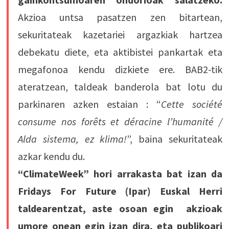
Akzioa untsa pasatzen zen bitartean,
sekuritateak kazetariei argazkiak hartzea
debekatu diete, eta aktibistei pankartak eta
megafonoa kendu dizkiete ere. BAB2-tik
ateratzean, taldeak banderola bat lotu du
parkinaren azken estaian : “
Cette société
consume nos forêts et déracine l’humanité /
Alda sistema, ez klima!
”, baina sekuritateak
azkar kendu du.
“ClimateWeek” hori arrakasta bat izan da
Fridays For Future (Ipar) Euskal Herri
taldearentzat, aste osoan egin akzioak
umore onean egin izan dira, eta publikoari