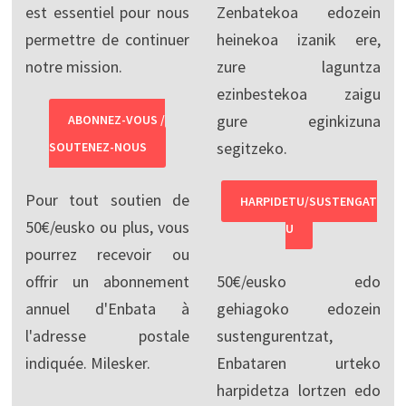
est essentiel pour nous
Zenbatekoa edozein
permettre de continuer
heinekoa izanik ere,
notre mission.
zure laguntza
ezinbestekoa zaigu
gure eginkizuna
ABONNEZ-VOUS /
segitzeko.
SOUTENEZ-NOUS
Pour tout soutien de
HARPIDETU/SUSTENGAT
50€/eusko ou plus, vous
U
pourrez recevoir ou
offrir un abonnement
50€/eusko edo
annuel d'Enbata à
gehiagoko edozein
l'adresse postale
sustengurentzat,
indiquée. Milesker.
Enbataren urteko
harpidetza lortzen edo