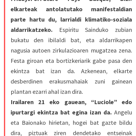
elkarteak antolatutako manifestaldian
parte hartu du, larrialdi klimatiko-soziala
aldarrikatzeko.
Espiritu Sainduko zubian
bukatu den ibilaldi bat, eta aldarrikapen
nagusia autoen zirkulazioaren mugatzea zena.
Festa giroan eta bortizkeriarik gabe pasa den
ekintza bat izan da. Azkenean, elkarte
desberdinen erakusmahaiak zuni gainean
plantan ezarri ahal izan dira.
Irailaren 21 eko gauean, “Luciole” edo
ipurtargi ekintza bat egina izan da.
Angelu
eta Baionako hirietan, hogei bat gazte bildu
dira, piztuak ziren dendetako entseinak