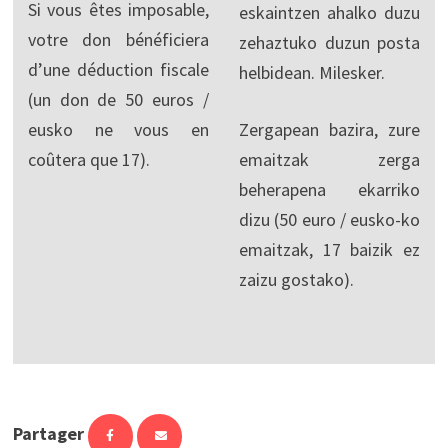
Si vous êtes imposable,
eskaintzen ahalko duzu
votre don bénéficiera
zehaztuko duzun posta
d’une déduction fiscale
helbidean. Milesker.
(un don de 50 euros /
eusko ne vous en
Zergapean bazira, zure
coûtera que 17).
emaitzak zerga
beherapena ekarriko
dizu (50 euro / eusko-ko
emaitzak, 17 baizik ez
zaizu gostako).
Partager