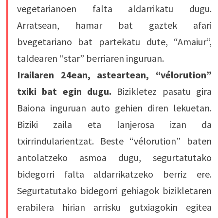
vegetarianoen falta aldarrikatu dugu.
Arratsean, hamar bat gaztek afari
bvegetariano bat partekatu dute, “Amaiur”,
taldearen “star” berriaren inguruan.
Irailaren 24ean, asteartean, “vélorution”
txiki bat egin dugu.
Bizikletez pasatu gira
Baiona inguruan auto gehien diren lekuetan.
Biziki zaila eta lanjerosa izan da
txirrindularientzat. Beste “vélorution” baten
antolatzeko asmoa dugu, segurtatutako
bidegorri falta aldarrikatzeko berriz ere.
Segurtatutako bidegorri gehiagok bizikletaren
erabilera hirian arrisku gutxiagokin egitea