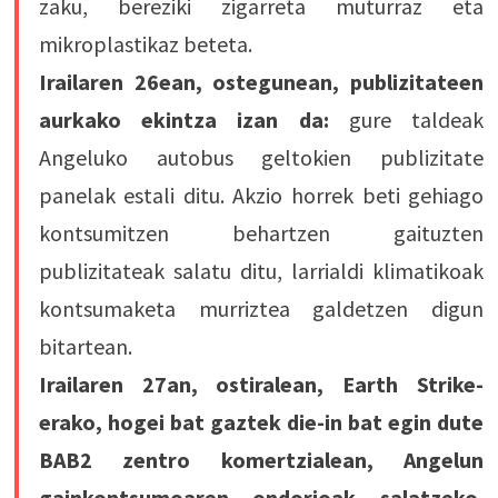
zaku, bereziki zigarreta muturraz eta
mikroplastikaz beteta.
Irailaren 26ean, ostegunean, publizitateen
aurkako ekintza izan da:
gure taldeak
Angeluko autobus geltokien publizitate
panelak estali ditu. Akzio horrek beti gehiago
kontsumitzen behartzen gaituzten
publizitateak salatu ditu, larrialdi klimatikoak
kontsumaketa murriztea galdetzen digun
bitartean.
Irailaren 27an, ostiralean, Earth Strike-
erako, hogei bat gaztek die-in bat egin dute
BAB2 zentro komertzialean, Angelun
gainkontsumoaren ondorioak salatzeko.