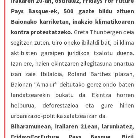
Irailaren 20-an, ostiralez, Fridays For Future
Pays Basque-ek, 500 gazte bildu zituen
Baionako karriketan, inakzio klimatikoaren
kontra protestatzeko.
Greta Thunbergen deia
segitzen zuten. Giro oneko ibilaldi bat, bi klima
aktibisten garaipen juridikoa txalotu duena.
Izan ere, haien ekintzaren zilegitasuna onartua
izan zaie. Ibilaldia, Roland Barthes plazan,
Baionan “Amaiur” deitutako gereziondo baten
landatzearekin bukatu da. Ekintza horren
helburua, deforestazioa eta gure hirien
urbanizazio-politika salatzea izan da.
Biharamunean, irailaren 21ean, larunbatez,
FridaysForFuture Pays Basque, Bizi!