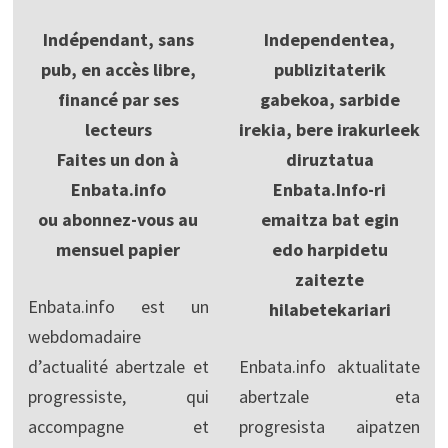
Indépendant, sans
Independentea,
pub, en accès libre,
publizitaterik
financé par ses
gabekoa, sarbide
lecteurs
irekia, bere irakurleek
Faites un don à
diruztatua
Enbata.info
Enbata.Info-ri
ou abonnez-vous au
emaitza bat egin
mensuel papier
edo harpidetu
zaitezte
Enbata.info est un
hilabetekariari
webdomadaire
d’actualité abertzale et
Enbata.info aktualitate
progressiste, qui
abertzale eta
accompagne et
progresista aipatzen