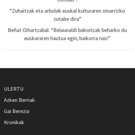
“Zuhaitzak eta arbolak euskal kulturaren oinarrizko
zutabe dira”
Beñat Oihartzabal: “Belaunaldi bakoitzak beharko du
euskararen hautua egin; baikorra naiz”
ULERTU
Azken Berriak
Gai Berezia
Kronikak