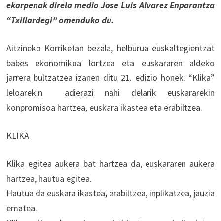
ekarpenak direla medio Jose Luis Alvarez Enparantza
“Txillardegi” omenduko du.
Aitzineko Korriketan bezala, helburua euskaltegientzat
babes ekonomikoa lortzea eta euskararen aldeko
jarrera bultzatzea izanen ditu 21. edizio honek. “Klika”
leloarekin adierazi nahi delarik euskararekin
konpromisoa hartzea, euskara ikastea eta erabiltzea.
KLIKA
Klika egitea aukera bat hartzea da, euskararen aukera
hartzea, hautua egitea.
Hautua da euskara ikastea, erabiltzea, inplikatzea, jauzia
ematea.