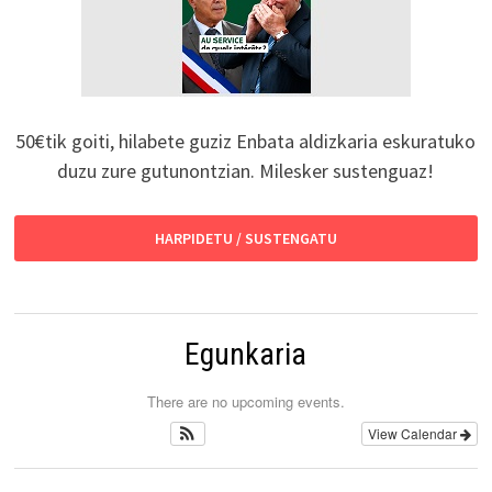
50€tik goiti, hilabete guziz Enbata aldizkaria eskuratuko
duzu zure gutunontzian. Milesker sustenguaz!
HARPIDETU / SUSTENGATU
Egunkaria
There are no upcoming events.
View Calendar