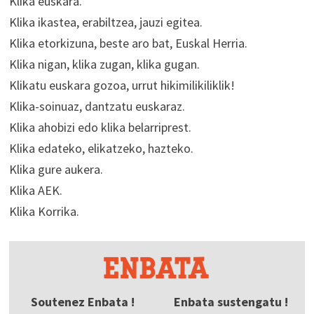
Klika euskara.
Klika ikastea, erabiltzea, jauzi egitea.
Klika etorkizuna, beste aro bat, Euskal Herria.
Klika nigan, klika zugan, klika gugan.
Klikatu euskara gozoa, urrut hikimilikiliklik!
Klika-soinuaz, dantzatu euskaraz.
Klika ahobizi edo klika belarriprest.
Klika edateko, elikatzeko, hazteko.
Klika gure aukera.
Klika AEK.
Klika Korrika.
Soutenez Enbata !
Enbata sustengatu !