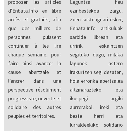
proposer les articles
Laguntza hau
d'Enbata.Info en libre
ezinbestekoa zaigu.
accès et gratuits, afin
Zuen sustenguari esker,
que des milliers de
Enbata.Info artikuluak
personnes puissent
sarbide librean eta
continuer à les lire
urririk eskaintzen
chaque semaine, pour
segituko dugu, milaka
faire ainsi avancer la
lagunek astero
cause abertzale et
irakurtzen segi dezaten,
l’ancrer dans une
hola erronka abertzalea
perspective résolument
aitzinarazteko eta
progressiste, ouverte et
ikuspegi argiki
solidaire des autres
aurrerakoi, ireki eta
peuples et territoires.
beste herri eta
lurraldeekiko solidario