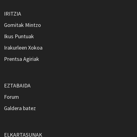
IRITZIA
Gomitak Mintzo
Ikus Puntuak
Irakurleen Xokoa
Prentsa Agiriak
EZTABAIDA
Forum
Galdera batez
ELKARTASUNAK