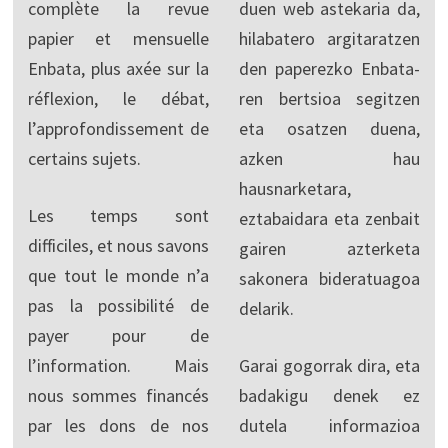
complète la revue
duen web astekaria da,
papier et mensuelle
hilabatero argitaratzen
Enbata, plus axée sur la
den paperezko Enbata-
réflexion, le débat,
ren bertsioa segitzen
l’approfondissement de
eta osatzen duena,
certains sujets.
azken hau
hausnarketara,
Les temps sont
eztabaidara eta zenbait
difficiles, et nous savons
gairen azterketa
que tout le monde n’a
sakonera bideratuagoa
pas la possibilité de
delarik.
payer pour de
l’information. Mais
Garai gogorrak dira, eta
nous sommes financés
badakigu denek ez
par les dons de nos
dutela informazioa