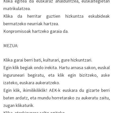
Klika egitea da euskaraz ahalduntzea, euskaltegietan
matrikulatzea.
Klika da herritar guztien hizkuntza eskubideak
bermatzeko neurriak hartzea.
Konpromisoak hartzeko garaia da.
MEZUA:
Klika garai berri bati, kulturari, gure hizkuntzari.
Egin klik begiak ondo irekita. Hartu arnasa sakon, euskal
inguruneari begiratu, eta klik egin bizitzeko, aske
izateko, euskara aukeratzeko.
Egin klik, ikimilikiliklik! AEK-k euskara du gizarte berri
baten ardatz, eta mundu horretarako zu aukeratu zaitu,
zugan klikaturik.
Klika, etorkizunera salto egiteko.