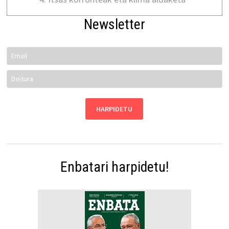
Newsletter
Enbatari harpidetu!