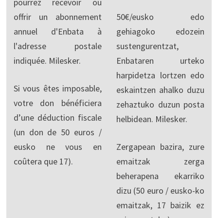
pourrez recevoir ou
offrir un abonnement
50€/eusko edo
annuel d'Enbata à
gehiagoko edozein
l'adresse postale
sustengurentzat,
indiquée. Milesker.
Enbataren urteko
harpidetza lortzen edo
Si vous êtes imposable,
eskaintzen ahalko duzu
votre don bénéficiera
zehaztuko duzun posta
d’une déduction fiscale
helbidean. Milesker.
(un don de 50 euros /
eusko ne vous en
Zergapean bazira, zure
coûtera que 17).
emaitzak zerga
beherapena ekarriko
dizu (50 euro / eusko-ko
emaitzak, 17 baizik ez