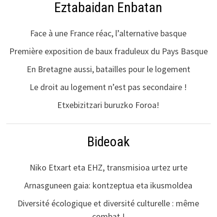
Eztabaidan Enbatan
Face à une France réac, l’alternative basque
Première exposition de baux fraduleux du Pays Basque
En Bretagne aussi, batailles pour le logement
Le droit au logement n’est pas secondaire !
Etxebizitzari buruzko Foroa!
Bideoak
Niko Etxart eta EHZ, transmisioa urtez urte
Arnasguneen gaia: kontzeptua eta ikusmoldea
Diversité écologique et diversité culturelle : même
combat !