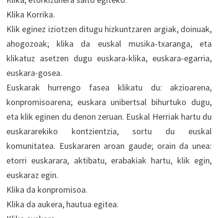
Klika Korrika.
Klik eginez iziotzen ditugu hizkuntzaren argiak, doinuak,
ahogozoak; klika da euskal musika-txaranga, eta
klikatuz asetzen dugu euskara-klika, euskara-egarria,
euskara-gosea.
Euskarak hurrengo fasea klikatu du: akzioarena,
konpromisoarena; euskara unibertsal bihurtuko dugu,
eta klik eginen du denon zeruan. Euskal Herriak hartu du
euskararekiko kontzientzia, sortu du euskal
komunitatea. Euskararen aroan gaude; orain da unea:
etorri euskarara, aktibatu, erabakiak hartu, klik egin,
euskaraz egin.
Klika da konpromisoa.
Klika da aukera, hautua egitea.