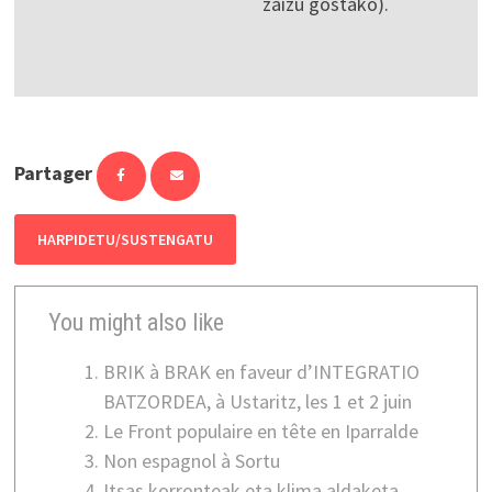
zaizu gostako).
Partager
HARPIDETU/SUSTENGATU
You might also like
BRIK à BRAK en faveur d’INTEGRATIO
BATZORDEA, à Ustaritz, les 1 et 2 juin
Le Front populaire en tête en Iparralde
Non espagnol à Sortu
Itsas korronteak eta klima aldaketa