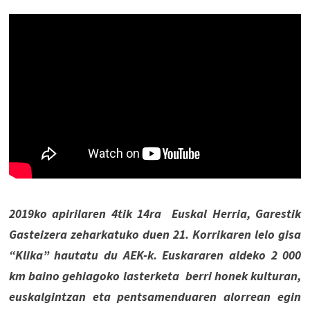
2019ko apirilaren 4tik 14ra Euskal Herria, Garestik
Gasteizera zeharkatuko duen 21. Korrikaren lelo gisa
“Klika” hautatu du AEK-k. Euskararen aldeko 2 000
km baino gehiagoko lasterketa berri honek kulturan,
euskalgintzan eta pentsamenduaren alorrean egin