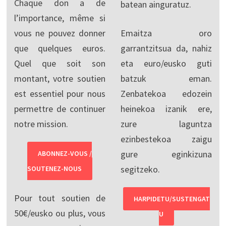
Chaque don a de
batean ainguratuz.
l’importance, même si
vous ne pouvez donner
Emaitza oro
que quelques euros.
garrantzitsua da, nahiz
Quel que soit son
eta euro/eusko guti
montant, votre soutien
batzuk eman.
est essentiel pour nous
Zenbatekoa edozein
permettre de continuer
heinekoa izanik ere,
notre mission.
zure laguntza
ezinbestekoa zaigu
gure eginkizuna
ABONNEZ-VOUS /
segitzeko.
SOUTENEZ-NOUS
Pour tout soutien de
HARPIDETU/SUSTENGAT
50€/eusko ou plus, vous
U