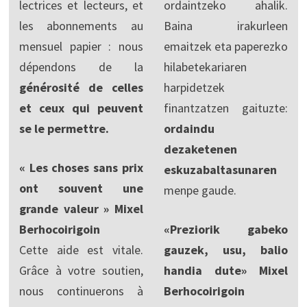
lectrices et lecteurs, et
ordaintzeko ahalik.
les abonnements au
Baina irakurleen
mensuel papier : nous
emaitzek eta paperezko
dépendons de la
hilabetekariaren
générosité de celles
harpidetzek
et ceux qui peuvent
finantzatzen gaituzte:
se le permettre.
ordaindu
dezaketenen
« Les choses sans prix
eskuzabaltasunaren
ont souvent une
menpe gaude.
grande valeur » Mixel
Berhocoirigoin
«Preziorik gabeko
Cette aide est vitale.
gauzek, usu, balio
Grâce à votre soutien,
handia dute» Mixel
nous continuerons à
Berhocoirigoin