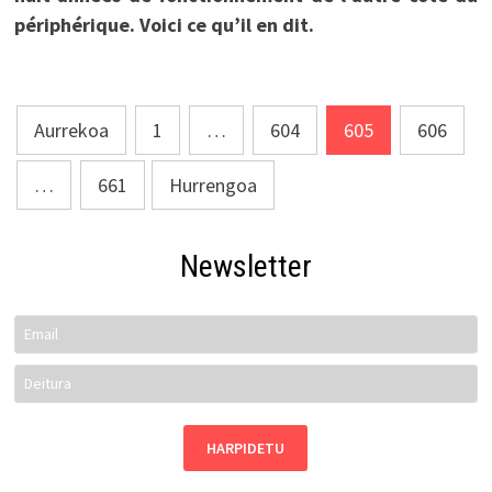
périphérique. Voici ce qu’il en dit.
Posts
Aurrekoa
1
…
604
605
606
pagination
…
661
Hurrengoa
Newsletter