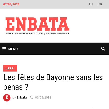
Skip
EU
FR
07/08/2026
to
content
MENU
ULERTU
Les fêtes de Bayonne sans les
penas ?
by
Enbata
06/09/2012