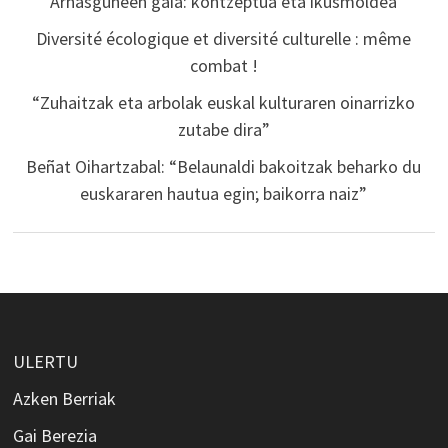
Arnasguneen gaia: kontzeptua eta ikusmoldea
Diversité écologique et diversité culturelle : même
combat !
“Zuhaitzak eta arbolak euskal kulturaren oinarrizko
zutabe dira”
Beñat Oihartzabal: “Belaunaldi bakoitzak beharko du
euskararen hautua egin; baikorra naiz”
ULERTU
Azken Berriak
Gai Berezia