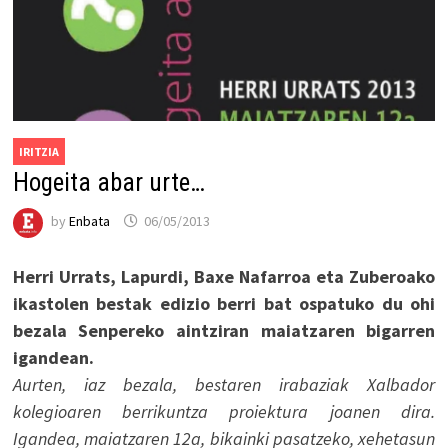
IRITZIA
Hogeita abar urte…
by
Enbata
06/05/2013
Herri Urrats, Lapurdi, Baxe Nafarroa eta Zuberoako
ikastolen bestak edizio berri bat ospatuko du ohi
bezala Senpereko aintziran maiatzaren bigarren
igandean.
Aurten, iaz bezala, bestaren irabaziak Xalbador
kolegioaren berrikuntza proiektura joanen dira.
Igandea, maiatzaren 12a, bikainki pasatzeko, xehetasun