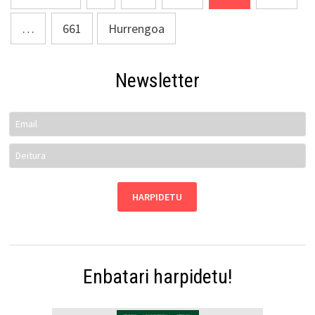
pagination
…
661
Hurrengoa
Newsletter
Enbatari harpidetu!