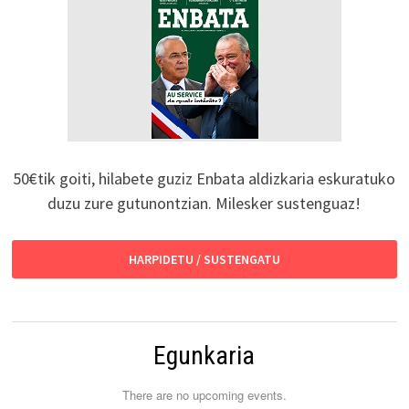
50€tik goiti, hilabete guziz Enbata aldizkaria eskuratuko
duzu zure gutunontzian. Milesker sustenguaz!
HARPIDETU / SUSTENGATU
Egunkaria
There are no upcoming events.