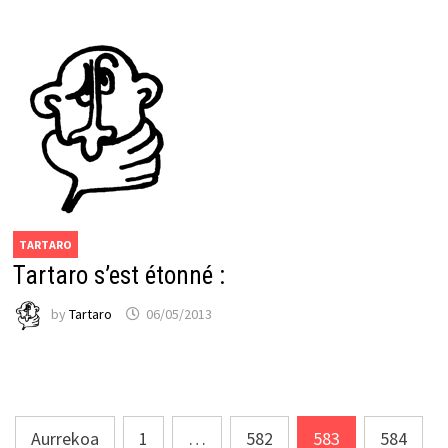
TARTARO
Tartaro s’est étonné :
by
Tartaro
06/05/2013
Posts
Aurrekoa
1
…
582
583
584