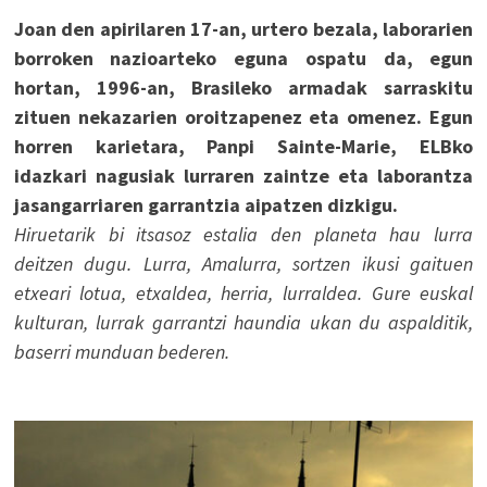
Joan den apirilaren 17-an, urtero bezala, laborarien
borroken nazioarteko eguna ospatu da, egun
hortan, 1996-an, Brasileko armadak sarraskitu
zituen nekazarien oroitzapenez eta omenez. Egun
horren karietara, Panpi Sainte-Marie, ELBko
idazkari nagusiak lurraren zaintze eta laborantza
jasangarriaren garrantzia aipatzen dizkigu.
Hiruetarik bi itsasoz estalia den planeta hau lurra
deitzen dugu. Lurra, Amalurra, sortzen ikusi gaituen
etxeari lotua, etxaldea, herria, lurraldea. Gure euskal
kulturan, lurrak garrantzi haundia ukan du aspalditik,
baserri munduan bederen.