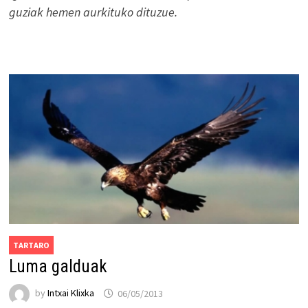
guziak hemen aurkituko dituzue.
TARTARO
Luma galduak
by
Intxai Klixka
06/05/2013