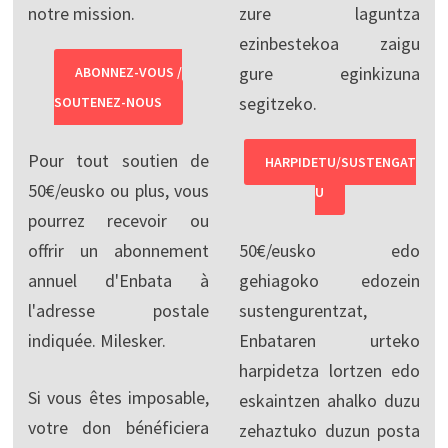
notre mission.
zure laguntza
ezinbestekoa zaigu
gure eginkizuna
ABONNEZ-VOUS /
segitzeko.
SOUTENEZ-NOUS
Pour tout soutien de
HARPIDETU/SUSTENGAT
50€/eusko ou plus, vous
U
pourrez recevoir ou
offrir un abonnement
50€/eusko edo
annuel d'Enbata à
gehiagoko edozein
l'adresse postale
sustengurentzat,
indiquée. Milesker.
Enbataren urteko
harpidetza lortzen edo
Si vous êtes imposable,
eskaintzen ahalko duzu
votre don bénéficiera
zehaztuko duzun posta