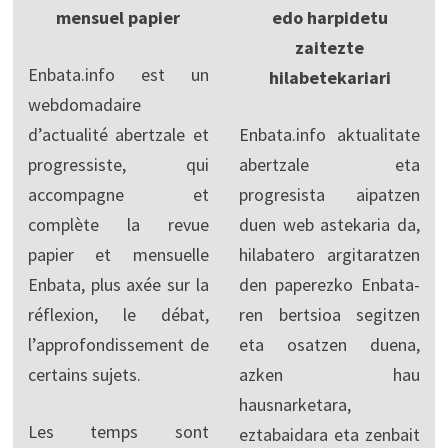
mensuel papier
edo harpidetu
zaitezte
Enbata.info est un
hilabetekariari
webdomadaire
d’actualité abertzale et
Enbata.info aktualitate
progressiste, qui
abertzale eta
accompagne et
progresista aipatzen
complète la revue
duen web astekaria da,
papier et mensuelle
hilabatero argitaratzen
Enbata, plus axée sur la
den paperezko Enbata-
réflexion, le débat,
ren bertsioa segitzen
l’approfondissement de
eta osatzen duena,
certains sujets.
azken hau
hausnarketara,
Les temps sont
eztabaidara eta zenbait