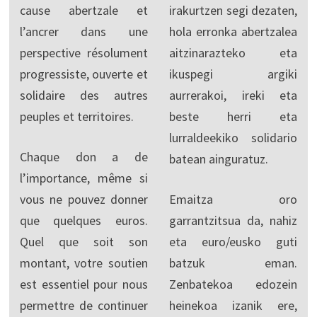
cause abertzale et
irakurtzen segi dezaten,
l’ancrer dans une
hola erronka abertzalea
perspective résolument
aitzinarazteko eta
progressiste, ouverte et
ikuspegi argiki
solidaire des autres
aurrerakoi, ireki eta
peuples et territoires.
beste herri eta
lurraldeekiko solidario
Chaque don a de
batean ainguratuz.
l’importance, même si
vous ne pouvez donner
Emaitza oro
que quelques euros.
garrantzitsua da, nahiz
Quel que soit son
eta euro/eusko guti
montant, votre soutien
batzuk eman.
est essentiel pour nous
Zenbatekoa edozein
permettre de continuer
heinekoa izanik ere,