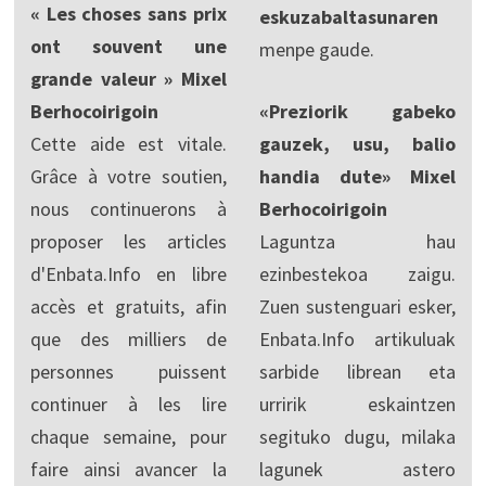
« Les choses sans prix
eskuzabaltasunaren
ont souvent une
menpe gaude.
grande valeur » Mixel
Berhocoirigoin
«Preziorik gabeko
Cette aide est vitale.
gauzek, usu, balio
Grâce à votre soutien,
handia dute» Mixel
nous continuerons à
Berhocoirigoin
proposer les articles
Laguntza hau
d'Enbata.Info en libre
ezinbestekoa zaigu.
accès et gratuits, afin
Zuen sustenguari esker,
que des milliers de
Enbata.Info artikuluak
personnes puissent
sarbide librean eta
continuer à les lire
urririk eskaintzen
chaque semaine, pour
segituko dugu, milaka
faire ainsi avancer la
lagunek astero