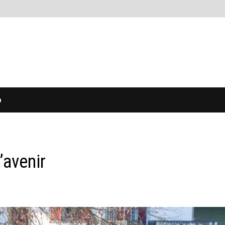
O
’avenir