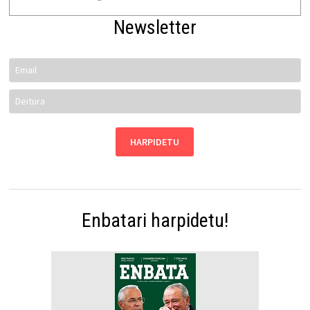
Newsletter
Enbatari harpidetu!