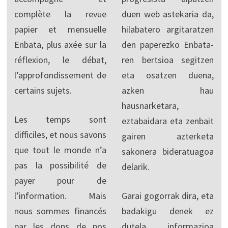
complète la revue
duen web astekaria da,
papier et mensuelle
hilabatero argitaratzen
Enbata, plus axée sur la
den paperezko Enbata-
réflexion, le débat,
ren bertsioa segitzen
l’approfondissement de
eta osatzen duena,
certains sujets.
azken hau
hausnarketara,
Les temps sont
eztabaidara eta zenbait
difficiles, et nous savons
gairen azterketa
que tout le monde n’a
sakonera bideratuagoa
pas la possibilité de
delarik.
payer pour de
l’information. Mais
Garai gogorrak dira, eta
nous sommes financés
badakigu denek ez
par les dons de nos
dutela informazioa