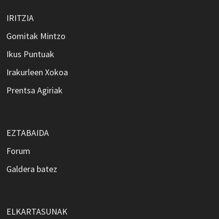
IRITZIA
Gomitak Mintzo
Ikus Puntuak
Irakurleen Xokoa
Prentsa Agiriak
EZTABAIDA
Forum
Galdera batez
ELKARTASUNAK