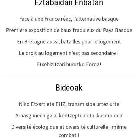
Eztabaidan Enbatan
Face à une France réac, l’alternative basque
Première exposition de baux fraduleux du Pays Basque
En Bretagne aussi, batailles pour le logement
Le droit au logement n’est pas secondaire !
Etxebizitzari buruzko Foroa!
Bideoak
Niko Etxart eta EHZ, transmisioa urtez urte
Arnasguneen gaia: kontzeptua eta ikusmoldea
Diversité écologique et diversité culturelle : même
combat !