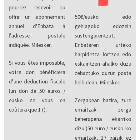
pourrez recevoir ou
offrir un abonnement
50€/eusko edo
annuel d'Enbata à
gehiagoko edozein
l'adresse postale
sustengurentzat,
indiquée. Milesker.
Enbataren urteko
harpidetza lortzen edo
Si vous êtes imposable,
eskaintzen ahalko duzu
votre don bénéficiera
zehaztuko duzun posta
d’une déduction fiscale
helbidean. Milesker.
(un don de 50 euros /
eusko ne vous en
Zergapean bazira, zure
coûtera que 17).
emaitzak zerga
beherapena ekarriko
dizu (50 euro / eusko-ko
emaitzak, 17 baizik ez