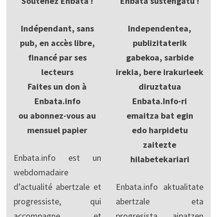
Soutenez Enbata !
Enbata sustengatu !
Indépendant, sans
Independentea,
pub, en accès libre,
publizitaterik
financé par ses
gabekoa, sarbide
lecteurs
irekia, bere irakurleek
Faites un don à
diruztatua
Enbata.info
Enbata.Info-ri
ou abonnez-vous au
emaitza bat egin
mensuel papier
edo harpidetu
zaitezte
Enbata.info est un
hilabetekariari
webdomadaire
d’actualité abertzale et
Enbata.info aktualitate
progressiste, qui
abertzale eta
accompagne et
progresista aipatzen