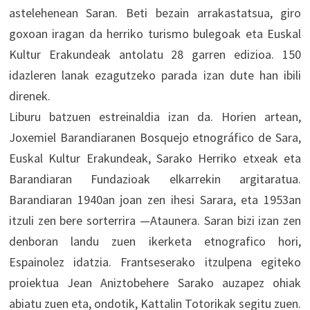
astelehenean Saran. Beti bezain arrakastatsua, giro
goxoan iragan da herriko turismo bulegoak eta Euskal
Kultur Erakundeak antolatu 28 garren edizioa. 150
idazleren lanak ezagutzeko parada izan dute han ibili
direnek.
Liburu batzuen estreinaldia izan da. Horien artean,
Joxemiel Barandiaranen Bosquejo etnográfico de Sara,
Euskal Kultur Erakundeak, Sarako Herriko etxeak eta
Barandiaran Fundazioak elkarrekin argitaratua.
Barandiaran 1940an joan zen ihesi Sarara, eta 1953an
itzuli zen bere sorterrira —Ataunera. Saran bizi izan zen
denboran landu zuen ikerketa etnografico hori,
Espainolez idatzia. Frantseserako itzulpena egiteko
proiektua Jean Aniztobehere Sarako auzapez ohiak
abiatu zuen eta, ondotik, Kattalin Totorikak segitu zuen.