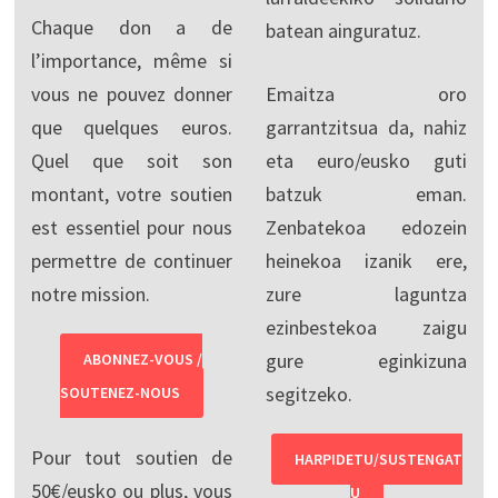
Chaque don a de
batean ainguratuz.
l’importance, même si
vous ne pouvez donner
Emaitza oro
que quelques euros.
garrantzitsua da, nahiz
Quel que soit son
eta euro/eusko guti
montant, votre soutien
batzuk eman.
est essentiel pour nous
Zenbatekoa edozein
permettre de continuer
heinekoa izanik ere,
notre mission.
zure laguntza
ezinbestekoa zaigu
gure eginkizuna
ABONNEZ-VOUS /
segitzeko.
SOUTENEZ-NOUS
Pour tout soutien de
HARPIDETU/SUSTENGAT
50€/eusko ou plus, vous
U