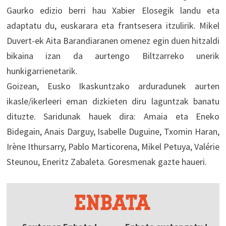
Gaurko edizio berri hau Xabier Elosegik landu eta
adaptatu du, euskarara eta frantsesera itzulirik. Mikel
Duvert-ek Aita Barandiaranen omenez egin duen hitzaldi
bikaina izan da aurtengo Biltzarreko unerik
hunkigarrienetarik.
Goizean, Eusko Ikaskuntzako arduradunek aurten
ikasle/ikerleeri eman dizkieten diru laguntzak banatu
dituzte. Saridunak hauek dira: Amaia eta Eneko
Bidegain, Anais Darguy, Isabelle Duguine, Txomin Haran,
Irène Ithursarry, Pablo Marticorena, Mikel Petuya, Valérie
Steunou, Eneritz Zabaleta. Goresmenak gazte haueri.