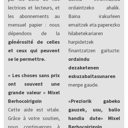
lectrices et lecteurs, et
ordaintzeko ahalik.
les abonnements au
Baina irakurleen
mensuel papier : nous
emaitzek eta paperezko
dépendons de la
hilabetekariaren
générosité de celles
harpidetzek
et ceux qui peuvent
finantzatzen gaituzte:
se le permettre.
ordaindu
dezaketenen
« Les choses sans prix
eskuzabaltasunaren
ont souvent une
menpe gaude.
grande valeur » Mixel
Berhocoirigoin
«Preziorik gabeko
Cette aide est vitale.
gauzek, usu, balio
Grâce à votre soutien,
handia dute» Mixel
nous continuerons à
Berhocoirigoin