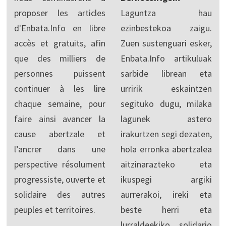
proposer les articles
Laguntza hau
d'Enbata.Info en libre
ezinbestekoa zaigu.
accès et gratuits, afin
Zuen sustenguari esker,
que des milliers de
Enbata.Info artikuluak
personnes puissent
sarbide librean eta
continuer à les lire
urririk eskaintzen
chaque semaine, pour
segituko dugu, milaka
faire ainsi avancer la
lagunek astero
cause abertzale et
irakurtzen segi dezaten,
l’ancrer dans une
hola erronka abertzalea
perspective résolument
aitzinarazteko eta
progressiste, ouverte et
ikuspegi argiki
solidaire des autres
aurrerakoi, ireki eta
peuples et territoires.
beste herri eta
lurraldeekiko solidario