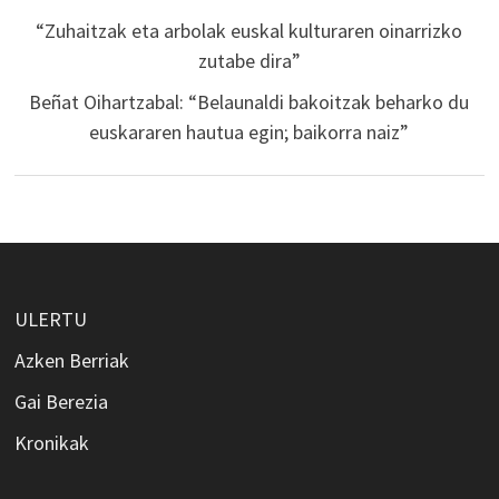
“Zuhaitzak eta arbolak euskal kulturaren oinarrizko
zutabe dira”
Beñat Oihartzabal: “Belaunaldi bakoitzak beharko du
euskararen hautua egin; baikorra naiz”
ULERTU
Azken Berriak
Gai Berezia
Kronikak