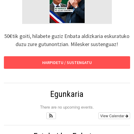
50€tik goiti, hilabete guziz Enbata aldizkaria eskuratuko
duzu zure gutunontzian. Milesker sustenguaz!
HARPIDETU / SUSTENGATU
Egunkaria
There are no upcoming events.
View Calendar