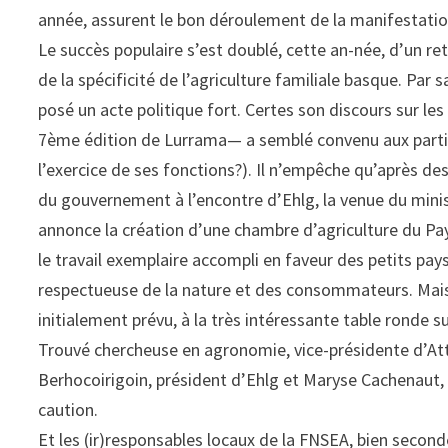
année, assurent le bon déroulement de la manifestatio
Le succès populaire s’est doublé, cette an-née, d’un re
de la spécificité de l’agriculture familiale basque. Par s
posé un acte politique fort. Certes son discours sur le
7ème édition de Lurrama— a semblé convenu aux partici
l’exercice de ses fonctions?). Il n’empêche qu’après d
du gouvernement à l’encontre d’Ehlg, la venue du minis
annonce la création d’une chambre d’agriculture du Pay
le travail exemplaire accompli en faveur des petits pay
respectueuse de la nature et des consommateurs. Mais, 
initialement prévu, à la très intéressante table ronde s
Trouvé chercheuse en agronomie, vice-présidente d’At
Berhocoirigoin, président d’Ehlg et Maryse Cachenaut
caution.
Et les (ir)responsables locaux de la FNSEA, bien second