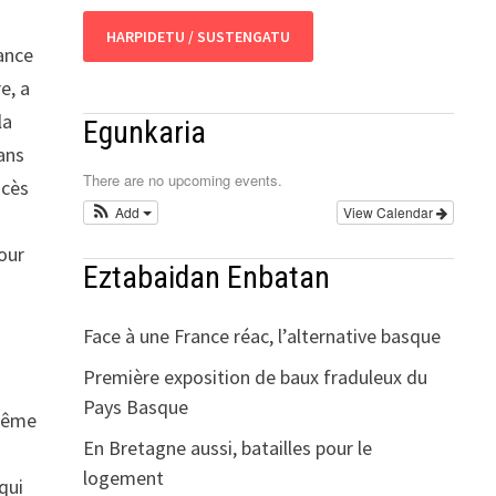
HARPIDETU / SUSTENGATU
sance
e, a
la
Egunkaria
ans
There are no upcoming events.
ocès
Add
View Calendar
our
Eztabaidan Enbatan
s
Face à une France réac, l’alternative basque
Première exposition de baux fraduleux du
Pays Basque
 même
En Bretagne aussi, batailles pour le
logement
qui