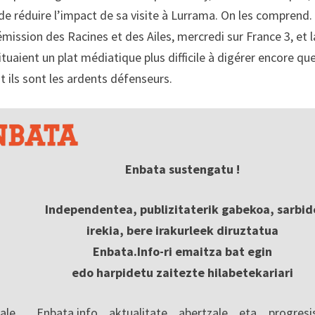
 de réduire l’impact de sa visite à Lurrama. On les comprend.
mission des Racines et des Ailes, mercredi sur France 3, et l
uaient un plat médiatique plus difficile à digérer encore que
t ils sont les ardents défenseurs.
Enbata sustengatu !
Independentea, publizitaterik gabekoa, sarbid
irekia, bere irakurleek diruztatua
Enbata.Info-ri emaitza bat egin
edo harpidetu zaitezte hilabetekariari
ale
Enbata.info aktualitate abertzale eta progresi