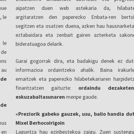
vue
aipatzen duen web astekaria da, hilabate
, le
argitaratzen den paperezko Enbata-ren berts
segitzen eta osatzen duena, azken hau hausnarketa
eztabaidara eta zenbait gairen azterketa sakon
 le
bideratuagoa delarik.
 de
ons
Garai gogorrak dira, eta badakigu denek ez dut
 au
informazioa ordaintzeko ahalik. Baina irakurl
 de
emaitzek eta paperezko hilabetekariaren harpidet
finantzatzen gaituzte:
ordaindu dezaketen
eskuzabaltasunaren
menpe gaude.
nde
«Preziorik gabeko gauzek, usu, balio handia du
ous
Mixel Berhocoirigoin
 en
Laguntza hau ezinbestekoa zaigu. Zuen sustengu