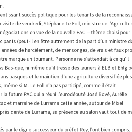
n.
tentissant succès politique pour les tenants de la reconnais
a visite de vendredi, Stéphane Le Foll, ministre de l’Agricultur
s négociations en vue de la nouvelle PAC —thème choisi pour 
pants (peut-il en être autrement de la part d’un ministre d
es années de harcèlement, de mensonges, de vrais et faux pr
tre marque un tournant. Personne ne s’attendait à ce qu’il
s Bas-que, ni même qu’il tresse des lauriers à ELB et Ehlg p
sans basques et le maintien d’une agriculture diversifiée plu
même si M. Le Foll n’a pas participé, comme il était
ur la future PAC qui a réuni l’eurodéputé José Bové, Aurélie
tac et marraine de Lurrama cette année, autour de Mixel
, présidente de Lurrama, sa présence au salon vaut tout de
és par le digne successeur du préfet Rey, l’ont bien compris, 