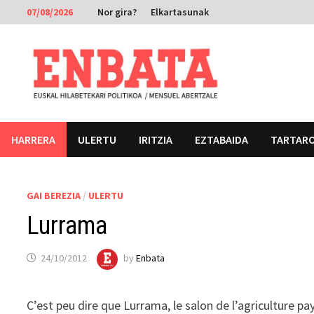
Skip
07/08/2026
Nor gira?
Elkartasunak
to
content
HARRERA
ULERTU
IRITZIA
EZTABAIDA
TARTAR
GAI BEREZIA
/
ULERTU
Lurrama
24/10/2012
by
Enbata
C’est peu dire que Lurrama, le salon de l’agriculture p