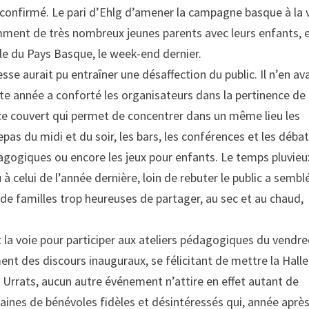
l’a confirmé. Le pari d’Ehlg d’amener la campagne basque à la v
mment de très nombreux jeunes parents avec leurs enfants, 
ale du Pays Basque, le week-end dernier.
sse aurait pu entraîner une désaffection du public. Il n’en ava
ette année a conforté les organisateurs dans la pertinence de 
ace couvert qui permet de concentrer dans un même lieu les
pas du midi et du soir, les bars, les conférences et les débat
agogiques ou encore les jeux pour enfants. Le temps pluvieu
celui de l’année dernière, loin de rebuter le public a semblé
 de familles trop heureuses de partager, au sec et au chaud,
t la voie pour participer aux ateliers pédagogiques du vendre
t des discours inauguraux, se félicitant de mettre la Halle 
i Urrats, aucun autre événement n’attire en effet autant de
taines de bénévoles fidèles et désintéressés qui, année aprè