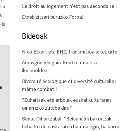
Le droit au logement n’est pas secondaire !
 La
a
Etxebizitzari buruzko Foroa!
 la
Bideoak
Niko Etxart eta EHZ, transmisioa urtez urte
Arnasguneen gaia: kontzeptua eta
ikusmoldea
Diversité écologique et diversité culturelle :
e
même combat !
“Zuhaitzak eta arbolak euskal kulturaren
oinarrizko zutabe dira”
Beñat Oihartzabal: “Belaunaldi bakoitzak
beharko du euskararen hautua egin; baikorra
sta