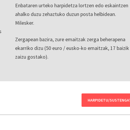
Enbataren urteko harpidetza lortzen edo eskaintzen
ahalko duzu zehaztuko duzun posta helbidean.
Milesker.
s
Zergapean bazira, zure emaitzak zerga beherapena
ekarriko dizu (50 euro / eusko-ko emaitzak, 17 baizik
zaizu gostako).
HARPIDETU/SUSTENGA