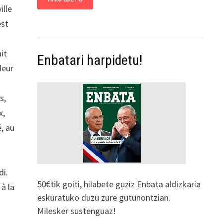
ille
est
it
Enbatari harpidetu!
leur
s,
x,
, au
di.
50€tik goiti, hilabete guziz Enbata aldizkaria
à la
eskuratuko duzu zure gutunontzian.
Milesker sustenguaz!
s