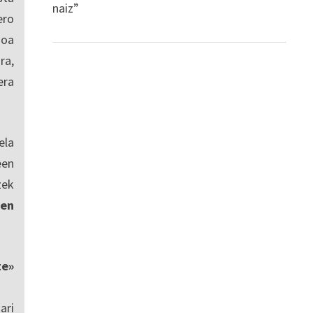
naiz”
ro
ioa
ra,
era
ela
een
zek
en
te»
ari