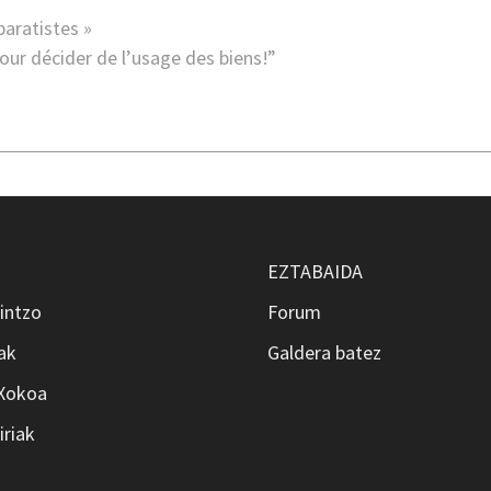
paratistes »
our décider de l’usage des biens!”
EZTABAIDA
intzo
Forum
ak
Galdera batez
 Xokoa
iriak