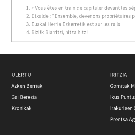
« Vous êtes en train de capituler devant les sé
Etxalde : “Ensemble, devenons propriétaires p
Euskal Herria Ezkerretik est sur les rails
Bizi!k Biarritzi, hitza hitz!
ULERTU
IRITZIA
Azken Berriak
Gomitak M
Gai Berezia
Ikus Puntu
Kronikak
Irakurleen
Prentsa Ag