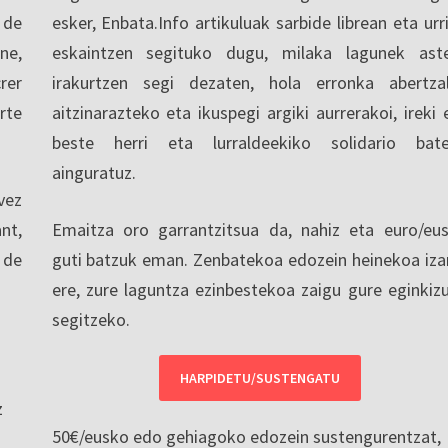
 de
esker, Enbata.Info artikuluak sarbide librean eta urri
ne,
eskaintzen segituko dugu, milaka lagunek ast
rer
irakurtzen segi dezaten, hola erronka abertza
rte
aitzinarazteko eta ikuspegi argiki aurrerakoi, ireki 
beste herri eta lurraldeekiko solidario bat
ainguratuz.
vez
nt,
Emaitza oro garrantzitsua da, nahiz eta euro/eu
 de
guti batzuk eman. Zenbatekoa edozein heinekoa iza
ere, zure laguntza ezinbestekoa zaigu gure eginkiz
segitzeko.
HARPIDETU/SUSTENGATU
z
50€/eusko edo gehiagoko edozein sustengurentzat,