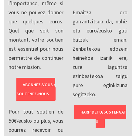
l’importance, même si
vous ne pouvez donner
Emaitza oro
que quelques euros.
garrantzitsua da, nahiz
Quel que soit son
eta euro/eusko guti
montant, votre soutien
batzuk eman.
est essentiel pour nous
Zenbatekoa edozein
permettre de continuer
heinekoa izanik ere,
notre mission.
zure laguntza
ezinbestekoa zaigu
gure eginkizuna
ABONNEZ-VOUS /
segitzeko.
SOUTENEZ-NOUS
Pour tout soutien de
HARPIDETU/SUSTENGAT
50€/eusko ou plus, vous
U
pourrez recevoir ou