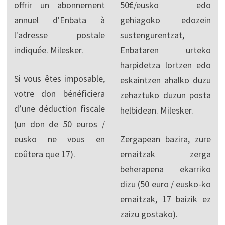
offrir un abonnement
50€/eusko edo
annuel d'Enbata à
gehiagoko edozein
l'adresse postale
sustengurentzat,
indiquée. Milesker.
Enbataren urteko
harpidetza lortzen edo
Si vous êtes imposable,
eskaintzen ahalko duzu
votre don bénéficiera
zehaztuko duzun posta
d’une déduction fiscale
helbidean. Milesker.
(un don de 50 euros /
eusko ne vous en
Zergapean bazira, zure
coûtera que 17).
emaitzak zerga
beherapena ekarriko
dizu (50 euro / eusko-ko
emaitzak, 17 baizik ez
zaizu gostako).