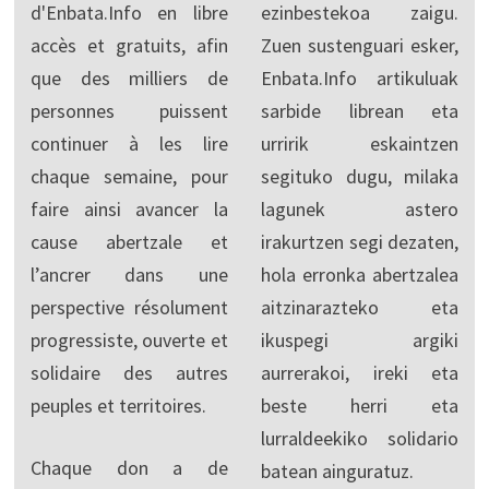
d'Enbata.Info en libre
ezinbestekoa zaigu.
accès et gratuits, afin
Zuen sustenguari esker,
que des milliers de
Enbata.Info artikuluak
personnes puissent
sarbide librean eta
continuer à les lire
urririk eskaintzen
chaque semaine, pour
segituko dugu, milaka
faire ainsi avancer la
lagunek astero
cause abertzale et
irakurtzen segi dezaten,
l’ancrer dans une
hola erronka abertzalea
perspective résolument
aitzinarazteko eta
progressiste, ouverte et
ikuspegi argiki
solidaire des autres
aurrerakoi, ireki eta
peuples et territoires.
beste herri eta
lurraldeekiko solidario
Chaque don a de
batean ainguratuz.