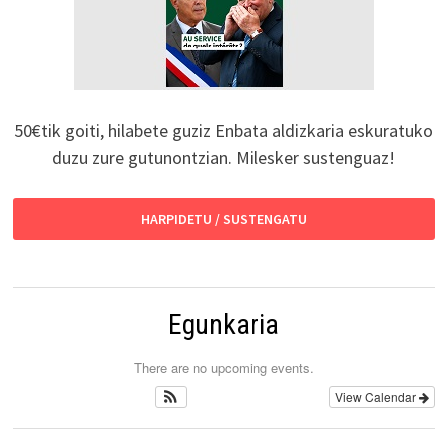
50€tik goiti, hilabete guziz Enbata aldizkaria eskuratuko
duzu zure gutunontzian. Milesker sustenguaz!
HARPIDETU / SUSTENGATU
Egunkaria
There are no upcoming events.
View Calendar