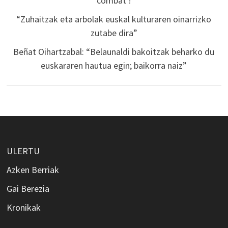
combat !
“Zuhaitzak eta arbolak euskal kulturaren oinarrizko
zutabe dira”
Beñat Oihartzabal: “Belaunaldi bakoitzak beharko du
euskararen hautua egin; baikorra naiz”
ULERTU
Azken Berriak
Gai Berezia
Kronikak