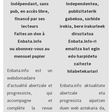
Indépendant, sans
Independentea,
pub, en accès libre,
publizitaterik
financé par ses
gabekoa, sarbide
lecteurs
irekia, bere irakurleek
Faites un don à
diruztatua
Enbata.info
Enbata.Info-ri
ou abonnez-vous au
emaitza bat egin
mensuel papier
edo harpidetu
zaitezte
Enbata.info est un
hilabetekariari
webdomadaire
d’actualité abertzale et
Enbata.info aktualitate
progressiste, qui
abertzale eta
accompagne et
progresista aipatzen
complète la revue
duen web astekaria da,