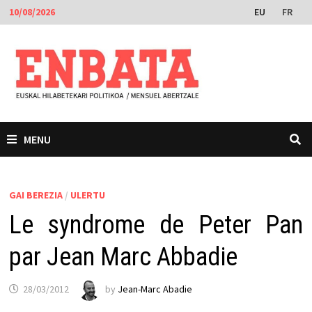
Skip
EU
FR
10/08/2026
to
content
MENU
GAI BEREZIA
/
ULERTU
Le syndrome de Peter Pan
par Jean Marc Abbadie
28/03/2012
by
Jean-Marc Abadie