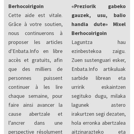
Berhocoirigoin
«Preziorik gabeko
Cette aide est vitale.
gauzek, usu, balio
Grâce à votre soutien,
handia dute» Mixel
nous continuerons à
Berhocoirigoin
proposer les articles
Laguntza hau
d'Enbata.Info en libre
ezinbestekoa zaigu.
accès et gratuits, afin
Zuen sustenguari esker,
que des milliers de
Enbata.Info artikuluak
personnes puissent
sarbide librean eta
continuer à les lire
urririk eskaintzen
chaque semaine, pour
segituko dugu, milaka
faire ainsi avancer la
lagunek astero
cause abertzale et
irakurtzen segi dezaten,
l’ancrer dans une
hola erronka abertzalea
perspective résolument
aitzinarazteko eta