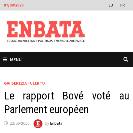
Skip
EU
FR
07/08/2026
to
content
MENU
GAI BEREZIA
/
ULERTU
Le rapport Bové voté au
Parlement européen
22/09/2010
by
Enbata