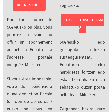
segitzeko.
SOUTENEZ-NOUS
Pour tout soutien de
HARPIDETU/SUSTENGAT
50€/eusko ou plus, vous
U
pourrez recevoir ou
offrir un abonnement
50€/eusko edo
annuel d'Enbata à
gehiagoko edozein
l'adresse postale
sustengurentzat,
indiquée. Milesker.
Enbataren urteko
harpidetza lortzen edo
Si vous êtes imposable,
eskaintzen ahalko duzu
votre don bénéficiera
zehaztuko duzun posta
d’une déduction fiscale
helbidean. Milesker.
(un don de 50 euros /
eusko ne vous en
Zergapean bazira, zure