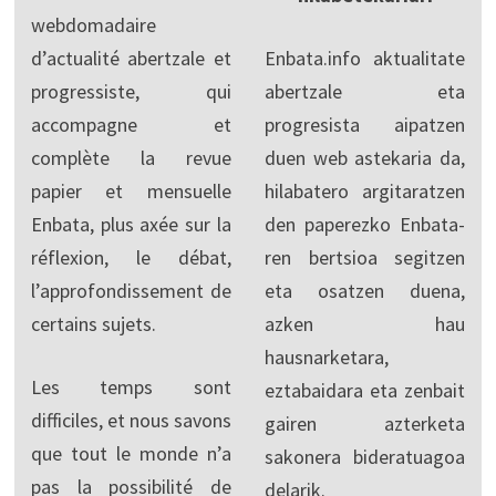
webdomadaire
d’actualité abertzale et
Enbata.info aktualitate
progressiste, qui
abertzale eta
accompagne et
progresista aipatzen
complète la revue
duen web astekaria da,
papier et mensuelle
hilabatero argitaratzen
Enbata, plus axée sur la
den paperezko Enbata-
réflexion, le débat,
ren bertsioa segitzen
l’approfondissement de
eta osatzen duena,
certains sujets.
azken hau
hausnarketara,
Les temps sont
eztabaidara eta zenbait
difficiles, et nous savons
gairen azterketa
que tout le monde n’a
sakonera bideratuagoa
pas la possibilité de
delarik.