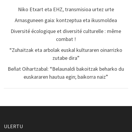
Niko Etxart eta EHZ, transmisioa urtez urte
Arnasguneen gaia: kontzeptua eta ikusmoldea
Diversité écologique et diversité culturelle : même
combat !
“Zuhaitzak eta arbolak euskal kulturaren oinarrizko
zutabe dira”
Beñat Oihartzabal: “Belaunaldi bakoitzak beharko du
euskararen hautua egin; baikorra naiz”
ULERTU