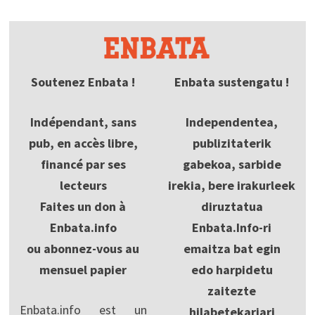
Soutenez Enbata !
Enbata sustengatu !
Indépendant, sans
Independentea,
pub, en accès libre,
publizitaterik
financé par ses
gabekoa, sarbide
lecteurs
irekia, bere irakurleek
Faites un don à
diruztatua
Enbata.info
Enbata.Info-ri
ou abonnez-vous au
emaitza bat egin
mensuel papier
edo harpidetu
zaitezte
Enbata.info est un
hilabetekariari