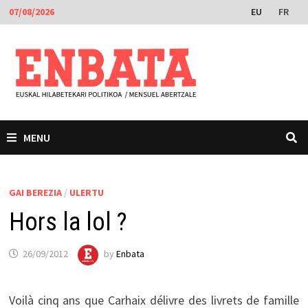
Skip
EU
FR
07/08/2026
to
content
MENU
GAI BEREZIA
/
ULERTU
Hors la lol ?
26/09/2012
by
Enbata
Voilà cinq ans que Carhaix délivre des livrets de famille