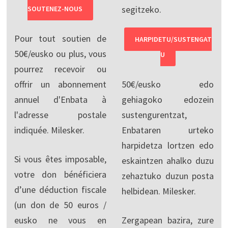
segitzeko.
SOUTENEZ-NOUS
Pour tout soutien de
HARPIDETU/SUSTENGAT
50€/eusko ou plus, vous
U
pourrez recevoir ou
offrir un abonnement
50€/eusko edo
annuel d'Enbata à
gehiagoko edozein
l'adresse postale
sustengurentzat,
indiquée. Milesker.
Enbataren urteko
harpidetza lortzen edo
Si vous êtes imposable,
eskaintzen ahalko duzu
votre don bénéficiera
zehaztuko duzun posta
d’une déduction fiscale
helbidean. Milesker.
(un don de 50 euros /
eusko ne vous en
Zergapean bazira, zure