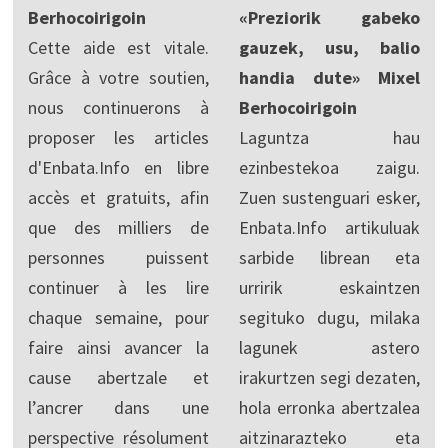
Berhocoirigoin
«Preziorik gabeko
Cette aide est vitale.
gauzek, usu, balio
Grâce à votre soutien,
handia dute» Mixel
nous continuerons à
Berhocoirigoin
proposer les articles
Laguntza hau
d'Enbata.Info en libre
ezinbestekoa zaigu.
accès et gratuits, afin
Zuen sustenguari esker,
que des milliers de
Enbata.Info artikuluak
personnes puissent
sarbide librean eta
continuer à les lire
urririk eskaintzen
chaque semaine, pour
segituko dugu, milaka
faire ainsi avancer la
lagunek astero
cause abertzale et
irakurtzen segi dezaten,
l’ancrer dans une
hola erronka abertzalea
perspective résolument
aitzinarazteko eta