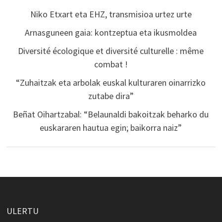
Niko Etxart eta EHZ, transmisioa urtez urte
Arnasguneen gaia: kontzeptua eta ikusmoldea
Diversité écologique et diversité culturelle : même
combat !
“Zuhaitzak eta arbolak euskal kulturaren oinarrizko
zutabe dira”
Beñat Oihartzabal: “Belaunaldi bakoitzak beharko du
euskararen hautua egin; baikorra naiz”
ULERTU