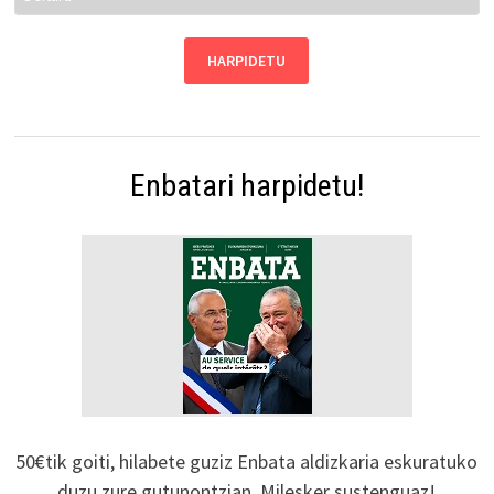
Enbatari harpidetu!
50€tik goiti, hilabete guziz Enbata aldizkaria eskuratuko
duzu zure gutunontzian. Milesker sustenguaz!