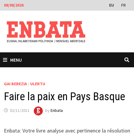
Skip
EU
FR
08/08/2026
to
content
MENU
GAI BEREZIA
/
ULERTU
Faire la paix en Pays Basque
02/11/2011
by
Enbata
Enbata: Votre livre analyse avec pertinence la résolution