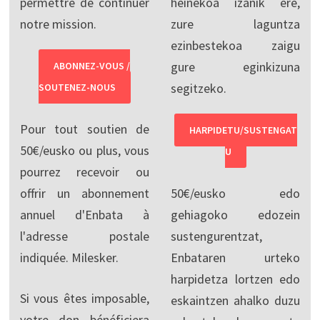
permettre de continuer
heinekoa izanik ere,
notre mission.
zure laguntza
ezinbestekoa zaigu
gure eginkizuna
ABONNEZ-VOUS /
segitzeko.
SOUTENEZ-NOUS
Pour tout soutien de
HARPIDETU/SUSTENGAT
50€/eusko ou plus, vous
U
pourrez recevoir ou
offrir un abonnement
50€/eusko edo
annuel d'Enbata à
gehiagoko edozein
l'adresse postale
sustengurentzat,
indiquée. Milesker.
Enbataren urteko
harpidetza lortzen edo
Si vous êtes imposable,
eskaintzen ahalko duzu
votre don bénéficiera