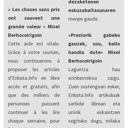
dezaketenen
« Les choses sans prix
eskuzabaltasunaren
ont souvent une
menpe gaude.
grande valeur » Mixel
Berhocoirigoin
«Preziorik gabeko
Cette aide est vitale.
gauzek, usu, balio
Grâce à votre soutien,
handia dute» Mixel
nous continuerons à
Berhocoirigoin
proposer les articles
Laguntza hau
d'Enbata.Info en libre
ezinbestekoa zaigu.
accès et gratuits, afin
Zuen sustenguari esker,
que des milliers de
Enbata.Info artikuluak
personnes puissent
sarbide librean eta
continuer à les lire
urririk eskaintzen
chaque semaine, pour
segituko dugu, milaka