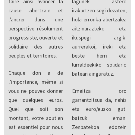
faire ainsi avancer la
lagunek astero
cause abertzale et
irakurtzen segi dezaten,
l’ancrer dans une
hola erronka abertzalea
perspective résolument
aitzinarazteko eta
progressiste, ouverte et
ikuspegi argiki
solidaire des autres
aurrerakoi, ireki eta
peuples et territoires.
beste herri eta
lurraldeekiko solidario
Chaque don a de
batean ainguratuz.
l’importance, même si
vous ne pouvez donner
Emaitza oro
que quelques euros.
garrantzitsua da, nahiz
Quel que soit son
eta euro/eusko guti
montant, votre soutien
batzuk eman.
est essentiel pour nous
Zenbatekoa edozein