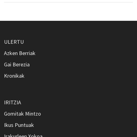
ULERTU
Azken Berriak
Gai Berezia
Kronikak
IRITZIA
Gomitak Mintzo
Ikus Puntuak
Irakurleen Xokoa