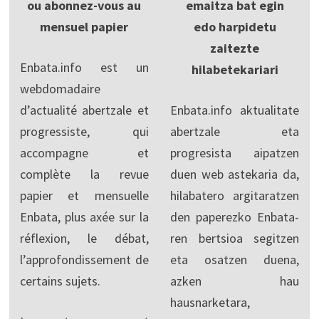
ou abonnez-vous au
emaitza bat egin
mensuel papier
edo harpidetu
zaitezte
Enbata.info est un
hilabetekariari
webdomadaire
d’actualité abertzale et
Enbata.info aktualitate
progressiste, qui
abertzale eta
accompagne et
progresista aipatzen
complète la revue
duen web astekaria da,
papier et mensuelle
hilabatero argitaratzen
Enbata, plus axée sur la
den paperezko Enbata-
réflexion, le débat,
ren bertsioa segitzen
l’approfondissement de
eta osatzen duena,
certains sujets.
azken hau
hausnarketara,