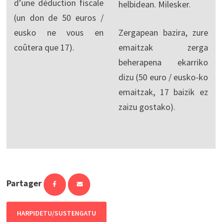
d’une déduction fiscale
helbidean. Milesker.
(un don de 50 euros /
eusko ne vous en
Zergapean bazira, zure
coûtera que 17).
emaitzak zerga
beherapena ekarriko
dizu (50 euro / eusko-ko
emaitzak, 17 baizik ez
zaizu gostako).
Partager
HARPIDETU/SUSTENGATU