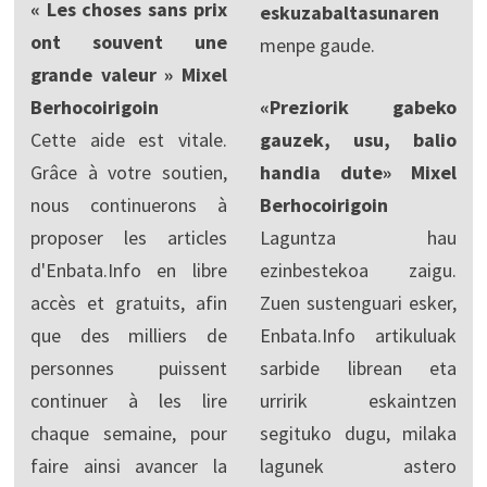
« Les choses sans prix
eskuzabaltasunaren
ont souvent une
menpe gaude.
grande valeur » Mixel
Berhocoirigoin
«Preziorik gabeko
Cette aide est vitale.
gauzek, usu, balio
Grâce à votre soutien,
handia dute» Mixel
nous continuerons à
Berhocoirigoin
proposer les articles
Laguntza hau
d'Enbata.Info en libre
ezinbestekoa zaigu.
accès et gratuits, afin
Zuen sustenguari esker,
que des milliers de
Enbata.Info artikuluak
personnes puissent
sarbide librean eta
continuer à les lire
urririk eskaintzen
chaque semaine, pour
segituko dugu, milaka
faire ainsi avancer la
lagunek astero