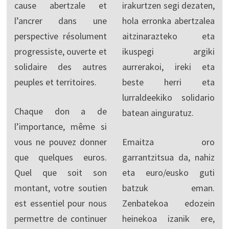
cause abertzale et
irakurtzen segi dezaten,
l’ancrer dans une
hola erronka abertzalea
perspective résolument
aitzinarazteko eta
progressiste, ouverte et
ikuspegi argiki
solidaire des autres
aurrerakoi, ireki eta
peuples et territoires.
beste herri eta
lurraldeekiko solidario
Chaque don a de
batean ainguratuz.
l’importance, même si
vous ne pouvez donner
Emaitza oro
que quelques euros.
garrantzitsua da, nahiz
Quel que soit son
eta euro/eusko guti
montant, votre soutien
batzuk eman.
est essentiel pour nous
Zenbatekoa edozein
permettre de continuer
heinekoa izanik ere,