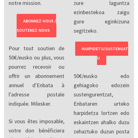
notre mission.
zure laguntza
ezinbestekoa zaigu
gure eginkizuna
ABONNEZ-VOUS /
segitzeko.
SOUTENEZ-NOUS
Pour tout soutien de
HARPIDETU/SUSTENGAT
50€/eusko ou plus, vous
U
pourrez recevoir ou
offrir un abonnement
50€/eusko edo
annuel d'Enbata à
gehiagoko edozein
l'adresse postale
sustengurentzat,
indiquée. Milesker.
Enbataren urteko
harpidetza lortzen edo
Si vous êtes imposable,
eskaintzen ahalko duzu
votre don bénéficiera
zehaztuko duzun posta