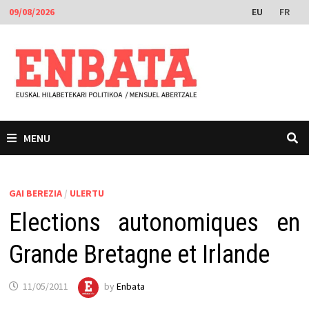
Skip
EU
FR
09/08/2026
to
content
MENU
GAI BEREZIA
/
ULERTU
Elections autonomiques en
Grande Bretagne et Irlande
11/05/2011
by
Enbata