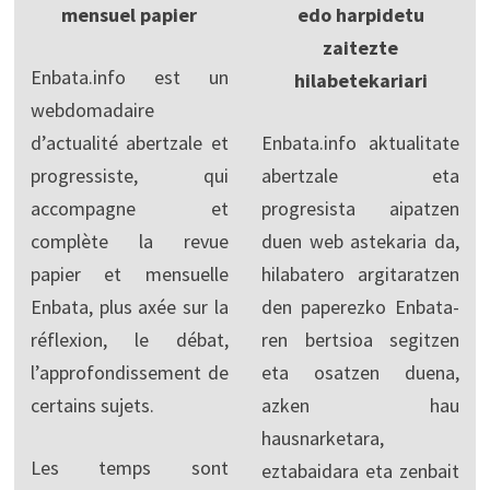
mensuel papier
edo harpidetu
zaitezte
Enbata.info est un
hilabetekariari
webdomadaire
d’actualité abertzale et
Enbata.info aktualitate
progressiste, qui
abertzale eta
accompagne et
progresista aipatzen
complète la revue
duen web astekaria da,
papier et mensuelle
hilabatero argitaratzen
Enbata, plus axée sur la
den paperezko Enbata-
réflexion, le débat,
ren bertsioa segitzen
l’approfondissement de
eta osatzen duena,
certains sujets.
azken hau
hausnarketara,
Les temps sont
eztabaidara eta zenbait