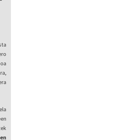
sta
ro
ioa
ra,
era
ela
een
zek
en