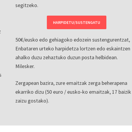
segitzeko.
HARPIDETU/SUSTENGATU
z
50€/eusko edo gehiagoko edozein sustengurentzat,
Enbataren urteko harpidetza lortzen edo eskaintzen
ahalko duzu zehaztuko duzun posta helbidean.
Milesker.
s
Zergapean bazira, zure emaitzak zerga beherapena
ekarriko dizu (50 euro / eusko-ko emaitzak, 17 baizik
zaizu gostako).