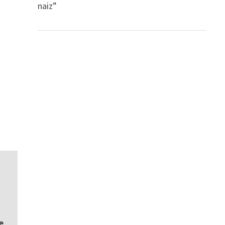
naiz”
e