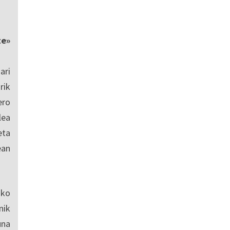
te»
ari
rik
ero
lea
eta
ean
sko
nik
una