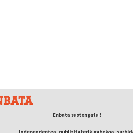
Enbata sustengatu !
Independentea, publizitaterik gabekoa, sarbid