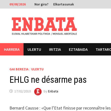
Skip
09/08/2026
Nor gira?
Elkartasunak
to
content
HARRERA
ULERTU
IRITZIA
EZTABAIDA
TARTAR
GAI BEREZIA
/
ULERTU
EHLG ne désarme pas
17/02/2010
by
Enbata
Bernard Causse : «Que l’Etat finisse par reconnaître l