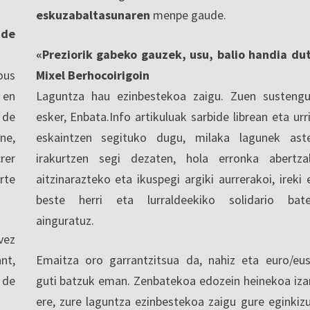
eskuzabaltasunaren
menpe gaude.
nde
«Preziorik gabeko gauzek, usu, balio handia du
ous
Mixel Berhocoirigoin
 en
Laguntza hau ezinbestekoa zaigu. Zuen sustengu
 de
esker, Enbata.Info artikuluak sarbide librean eta urri
ne,
eskaintzen segituko dugu, milaka lagunek ast
rer
irakurtzen segi dezaten, hola erronka abertza
rte
aitzinarazteko eta ikuspegi argiki aurrerakoi, ireki 
beste herri eta lurraldeekiko solidario bat
ainguratuz.
vez
nt,
Emaitza oro garrantzitsua da, nahiz eta euro/eu
 de
guti batzuk eman. Zenbatekoa edozein heinekoa iza
ere, zure laguntza ezinbestekoa zaigu gure eginkiz