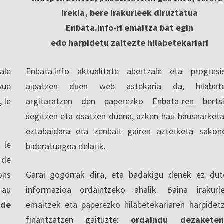
irekia, bere irakurleek diruztatua
Enbata.Info-ri emaitza bat egin
edo harpidetu zaitezte hilabetekariari
ale
Enbata.info aktualitate abertzale eta progresi
vue
aipatzen duen web astekaria da, hilabate
, le
argitaratzen den paperezko Enbata-ren berts
segitzen eta osatzen duena, azken hau hausnarketa
eztabaidara eta zenbait gairen azterketa sakon
 le
bideratuagoa delarik.
 de
ons
Garai gogorrak dira, eta badakigu denek ez dut
 au
informazioa ordaintzeko ahalik. Baina irakurl
 de
emaitzek eta paperezko hilabetekariaren harpidet
finantzatzen gaituzte:
ordaindu dezaketen