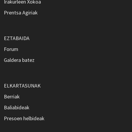
Irakurleen Xokoa
Prentsa Agiriak
EZTABAIDA
Forum
Galdera batez
ELKARTASUNAK
Berriak
Baliabideak
Presoen helbideak