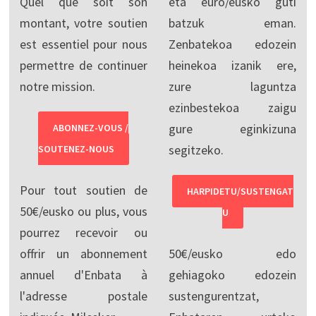
Quel que soit son
eta euro/eusko guti
montant, votre soutien
batzuk eman.
est essentiel pour nous
Zenbatekoa edozein
permettre de continuer
heinekoa izanik ere,
notre mission.
zure laguntza
ezinbestekoa zaigu
gure eginkizuna
ABONNEZ-VOUS /
segitzeko.
SOUTENEZ-NOUS
Pour tout soutien de
HARPIDETU/SUSTENGAT
50€/eusko ou plus, vous
U
pourrez recevoir ou
offrir un abonnement
50€/eusko edo
annuel d'Enbata à
gehiagoko edozein
l'adresse postale
sustengurentzat,