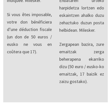
indiquée. Milesker.
Enbataren urteko
harpidetza lortzen edo
Si vous êtes imposable,
eskaintzen ahalko duzu
votre don bénéficiera
zehaztuko duzun posta
d’une déduction fiscale
helbidean. Milesker.
(un don de 50 euros /
eusko ne vous en
Zergapean bazira, zure
coûtera que 17).
emaitzak zerga
beherapena ekarriko
dizu (50 euro / eusko-ko
emaitzak, 17 baizik ez
zaizu gostako).