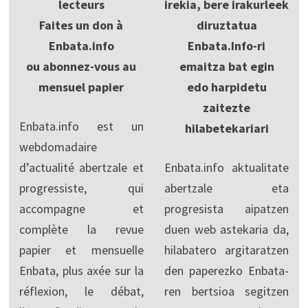
lecteurs
irekia, bere irakurleek
Faites un don à
diruztatua
Enbata.info
Enbata.Info-ri
ou abonnez-vous au
emaitza bat egin
mensuel papier
edo harpidetu
zaitezte
Enbata.info est un
hilabetekariari
webdomadaire
d’actualité abertzale et
Enbata.info aktualitate
progressiste, qui
abertzale eta
accompagne et
progresista aipatzen
complète la revue
duen web astekaria da,
papier et mensuelle
hilabatero argitaratzen
Enbata, plus axée sur la
den paperezko Enbata-
réflexion, le débat,
ren bertsioa segitzen