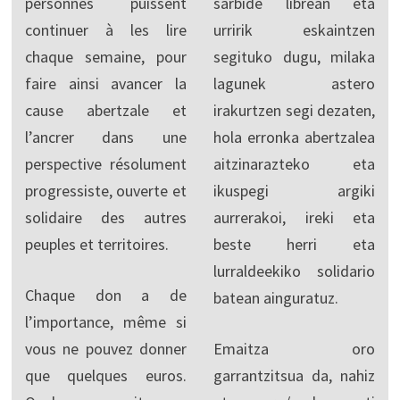
personnes puissent
sarbide librean eta
continuer à les lire
urririk eskaintzen
chaque semaine, pour
segituko dugu, milaka
faire ainsi avancer la
lagunek astero
cause abertzale et
irakurtzen segi dezaten,
l’ancrer dans une
hola erronka abertzalea
perspective résolument
aitzinarazteko eta
progressiste, ouverte et
ikuspegi argiki
solidaire des autres
aurrerakoi, ireki eta
peuples et territoires.
beste herri eta
lurraldeekiko solidario
Chaque don a de
batean ainguratuz.
l’importance, même si
vous ne pouvez donner
Emaitza oro
que quelques euros.
garrantzitsua da, nahiz