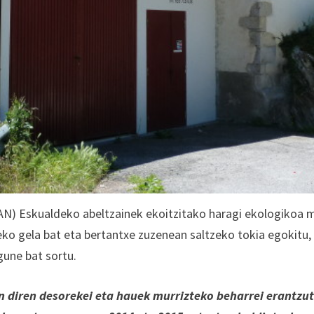
 Eskualdeko abeltzainek ekoitzitako haragi ekologikoa 
eko gela bat eta bertantxe zuzenean saltzeko tokia egokitu,
une bat sortu.
an diren desorekei eta hauek murrizteko beharrei erantzu