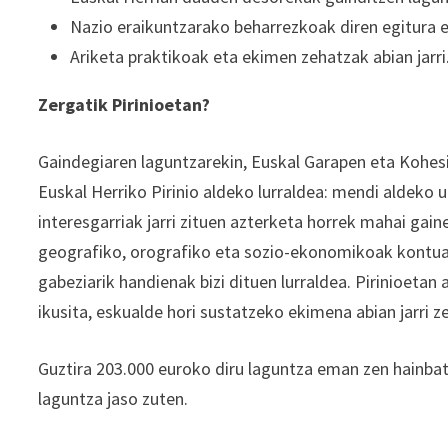
Nazio eraikuntzarako beharrezkoak diren egitura e
Ariketa praktikoak eta ekimen zehatzak abian jarri
Zergatik Pirinioetan?
Gaindegiaren laguntzarekin, Euskal Garapen eta Kohe
Euskal Herriko Pirinio aldeko lurraldea: mendi aldeko 
interesgarriak jarri zituen azterketa horrek mahai gai
geografiko, orografiko eta sozio-ekonomikoak kontuan
gabeziarik handienak bizi dituen lurraldea. Pirinioetan 
ikusita, eskualde hori sustatzeko ekimena abian jarri z
Guztira 203.000 euroko diru laguntza eman zen hainbat
laguntza jaso zuten.