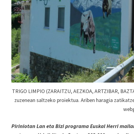
TRIGO LIMPIO (ZARAITZU, AEZKOA, ARTZIBAR, BAZTAN)
zuzenean saltzeko proiektua. Ariben haragia zatikatz
webg
Piriniotan Lan eta Bizi programa Euskal Herri mail