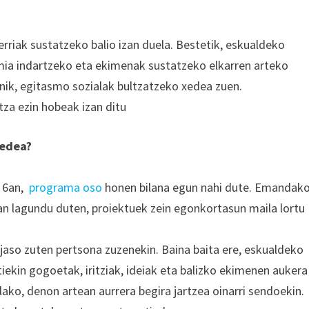
rriak sustatzeko balio izan duela. Bestetik, eskualdeko
nomia indartzeko eta ekimenak sustatzeko elkarren arteko
enik, egitasmo sozialak bultzatzeko xedea zuen.
tza ezin hobeak izan ditu
xedea?
a 6an,
programa oso
honen bilana egun nahi dute. Emandak
an lagundu duten, proiektuek zein egonkortasun maila lortu
 jaso zuten pertsona zuzenekin. Baina baita ere, eskualdeko
iekin gogoetak, iritziak, ideiak eta balizko ekimenen aukera
lako, denon artean aurrera begira jartzea oinarri sendoekin.