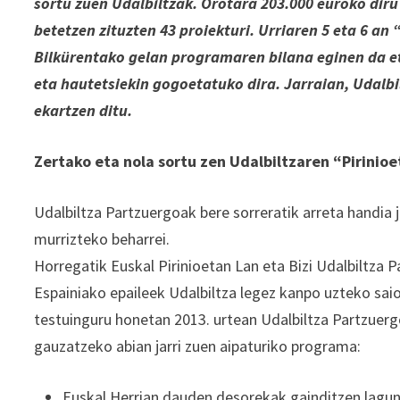
sortu zuen Udalbiltzak. Orotara 203.000 euroko dir
betetzen zituzten 43 proiekturi. Urriaren 5 eta 6 an
Bilkürentako gelan programaren bilana eginen da e
eta hautetsiekin gogoetatuko dira. Jarraian, Udalb
ekartzen ditu.
Zertako eta nola sortu zen Udalbiltzaren “Pirinioe
Udalbiltza Partzuergoak bere sorreratik arreta handia 
murrizteko beharrei.
Horregatik Euskal Pirinioetan Lan eta Bizi Udalbiltza 
Espainiako epaileek Udalbiltza legez kanpo uzteko saioa
testuinguru honetan 2013. urtean Udalbiltza Partzue
gauzatzeko abian jarri zuen aipaturiko programa:
Euskal Herrian dauden desorekak gainditzen lagu