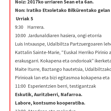
Noiz: 2017ko urriaren 5ean eta 6an.
Non: Iratiko Etxoletako Bilkürentako gelan
Urriak 5
9:30 Harrera.
10:00 Jardunaldiaren hasiera, ongi etorria
Luis Intxauspe, Udalbiltza Partzuergoaren leh
Kattalin Sainte-Marie, “Euskal Herriko Pirini
erakusgarri. Kokapena eta ondorioak” ikerket
Maite Iturre, Baztango hautetsia, Udalbiltzak
Pirinioak lan eta bizi egitasmoa kokapena eta 
11:00 Esperientzien berri, testigantzak
Eskutik, Auritzberri, Nafarroa.
Labore, kontsumo kooperatiba.