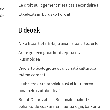
Le droit au logement n’est pas secondaire !
ako
Etxebizitzari buruzko Foroa!
de
Bideoak
Niko Etxart eta EHZ, transmisioa urtez urte
Arnasguneen gaia: kontzeptua eta
k
ikusmoldea
Diversité écologique et diversité culturelle :
même combat !
“Zuhaitzak eta arbolak euskal kulturaren
oinarrizko zutabe dira”
Beñat Oihartzabal: “Belaunaldi bakoitzak
beharko du euskararen hautua egin; baikorra