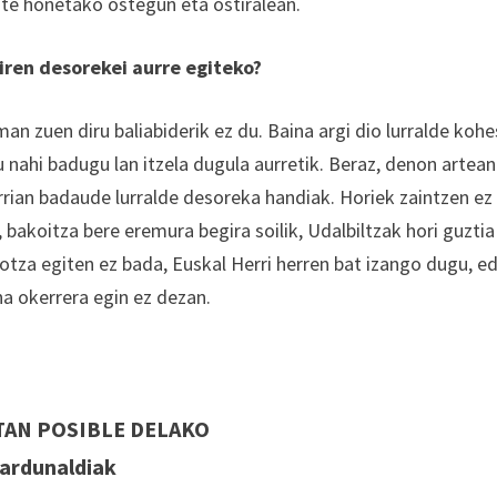
ste honetako ostegun eta ostiralean.
iren desorekei aurre egiteko?
 zuen diru baliabiderik ez du. Baina argi dio lurralde kohe
ahi badugu lan itzela dugula aurretik. Beraz, denon artean
rian badaude lurralde desoreka handiak. Horiek zaintzen ez
 bakoitza bere eremura begira soilik, Udalbiltzak hori guztia
rotza egiten ez bada, Euskal Herri herren bat izango dugu, e
na okerrera egin ez dezan.
TAN POSIBLE DELAKO
ardunaldiak