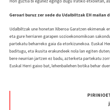
Hori guztia bi egunez egingo dugu Iratiko etxoletan, a
Geroari buruz zer xede du Udalbiltzak EH mailan d
Udalbiltzak une honetan Xiberoa Garatzen ekimenak eman
eta gure herriaren garapen sozioekonomikoan sakondu n
partekatu beharreko gaia da etorkizunekoa. Euskal Her
baditugu, eta ikusita erakundeek nola lan egiten duten,
bere neurrian jartzen ez badu, azterketa partekatu zor
Euskal Herri gaixo bat, lehenbailehen botika behar due
PIRINIOE
j