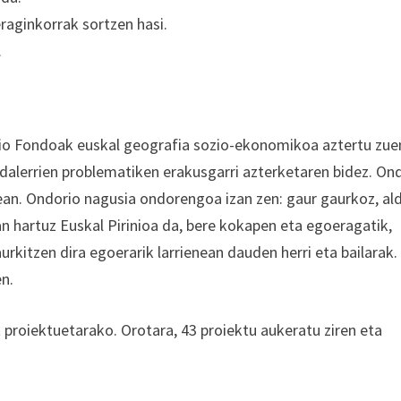
raginkorrak sortzen hasi.
.
sio Fondoak euskal geografia sozio-ekonomikoa aztertu zue
udalerrien problematiken erakusgarri azterketaren bidez. On
nean. Ondorio nagusia ondorengoa izan zen: gaur gaurkoz, al
 hartuz Euskal Pirinioa da, bere kokapen eta egoeragatik,
aurkitzen dira egoerarik larrienean dauden herri eta bailarak.
en.
 proiektuetarako. Orotara, 43 proiektu aukeratu ziren eta