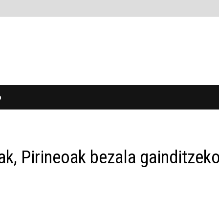
O
ak, Pirineoak bezala gainditzek