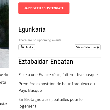
HARPIDETU / SUSTENGATU
Egunkaria
There are no upcoming events.
Add
View Calendar
Eztabaidan Enbatan
Face à une France réac, l’alternative basque
modu
 eta
Première exposition de baux fraduleux du
Pays Basque
En Bretagne aussi, batailles pour le
teko
logement