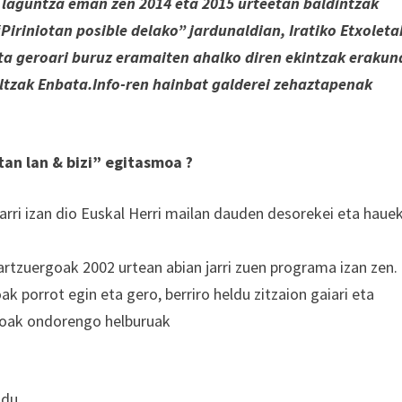
u laguntza eman zen 2014 eta 2015 urteetan baldintzak
 “Piriniotan posible delako” jardunaldian, Iratiko Etxolet
ta geroari buruz eramaiten ahalko diren ekintzak erakun
iltzak Enbata.Info-ren hainbat galderei zehaztapenak
tan lan & bizi” egitasmoa ?
jarri izan dio Euskal Herri mailan dauden desorekei eta haue
Partzuergoak 2002 urtean abian jarri zuen programa izan zen.
k porrot egin eta gero, berriro heldu zitzaion gaiari eta
rgoak ondorengo helburuak
ndu.