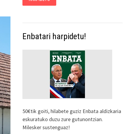
Enbatari harpidetu!
50€tik goiti, hilabete guziz Enbata aldizkaria
eskuratuko duzu zure gutunontzian.
Milesker sustenguaz!