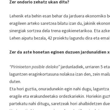
Zer ondorio zehatz ukan ditu?
Lehenik eta behin esan behar da jarduera ekonomiko be
eragileen arteko saretzea bilatu izan du, jakinik eko
sinergiak sortzea dela trena egokienetarikoa. Eta azk
Lehen aipatu bezala, 42 proiektu lagundu dira eta emai
Zer da aste honetan eginen duzuen jardunaldien 
“Pirinioetan posible delako”
jardunladiek, urriaren 5 et
laguntzen eraginkortasuna nolakoa izan den, zein mail
duten.
Eta hori guztia, onuradunekin egin nahi dugu, laguntza
eragile eta erakundeetako ordezkariekin. Horiekin guzt
partekatu nahi ditugu, saretzeak hori ahalbidetzen due