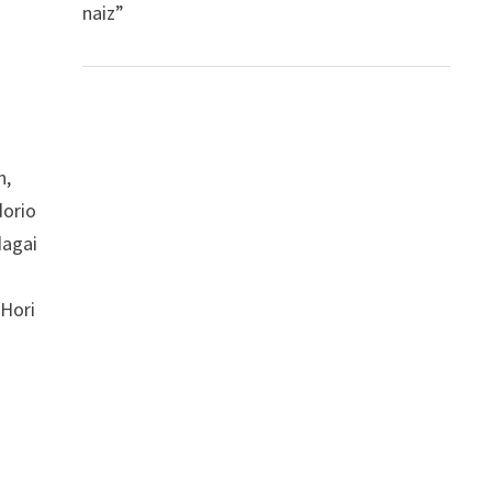
naiz”
n,
dorio
dagai
 Hori