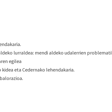
endakaria.
o aldeko lurraldea: mendi aldeko udalerrien problemat
aren egilea
o kidea eta Cedernako lehendakaria.
balorazioa.