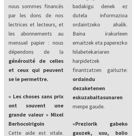
nous sommes financés
badakigu denek ez
par les dons de nos
dutela informazioa
lectrices et lecteurs, et
ordaintzeko ahalik.
les abonnements au
Baina irakurleen
mensuel papier : nous
emaitzek eta paperezko
dépendons de la
hilabetekariaren
générosité de celles
harpidetzek
et ceux qui peuvent
finantzatzen gaituzte:
se le permettre.
ordaindu
dezaketenen
« Les choses sans prix
eskuzabaltasunaren
ont souvent une
menpe gaude.
grande valeur » Mixel
Berhocoirigoin
«Preziorik gabeko
Cette aide est vitale.
gauzek, usu, balio