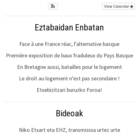
View Calendar
Eztabaidan Enbatan
Face à une France réac, l’alternative basque
Première exposition de baux fraduleux du Pays Basque
En Bretagne aussi, batailles pour le logement
Le droit au logement n’est pas secondaire !
Etxebizitzari buruzko Foroa!
Bideoak
Niko Etxart eta EHZ, transmisioa urtez urte