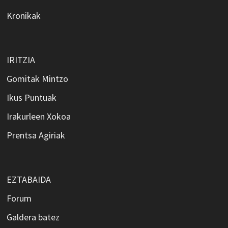
Kronikak
IRITZIA
Gomitak Mintzo
Ikus Puntuak
Irakurleen Xokoa
Prentsa Agiriak
EZTABAIDA
Forum
Galdera batez