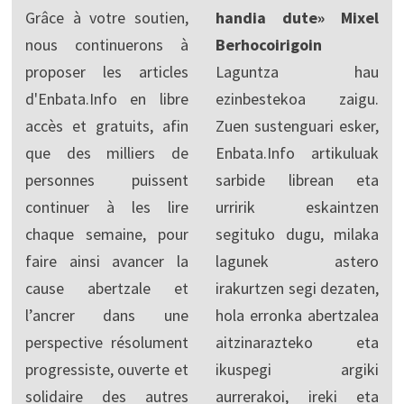
Grâce à votre soutien,
handia dute» Mixel
nous continuerons à
Berhocoirigoin
proposer les articles
Laguntza hau
d'Enbata.Info en libre
ezinbestekoa zaigu.
accès et gratuits, afin
Zuen sustenguari esker,
que des milliers de
Enbata.Info artikuluak
personnes puissent
sarbide librean eta
continuer à les lire
urririk eskaintzen
chaque semaine, pour
segituko dugu, milaka
faire ainsi avancer la
lagunek astero
cause abertzale et
irakurtzen segi dezaten,
l’ancrer dans une
hola erronka abertzalea
perspective résolument
aitzinarazteko eta
progressiste, ouverte et
ikuspegi argiki
solidaire des autres
aurrerakoi, ireki eta