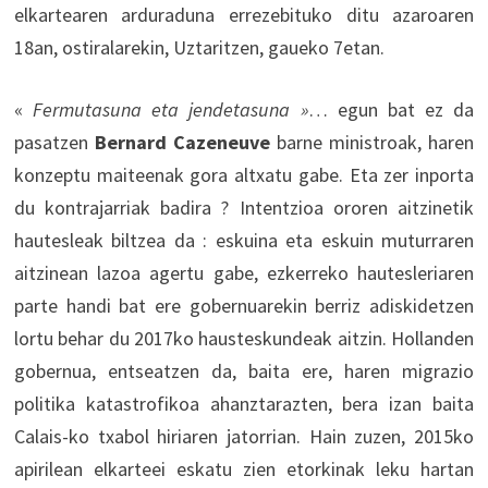
elkartearen arduraduna errezebituko ditu azaroaren
18an, ostiralarekin, Uztaritzen, gaueko 7etan.
«
Fermutasuna eta jendetasuna »
… egun bat ez da
pasatzen
Bernard Cazeneuve
barne ministroak, haren
konzeptu maiteenak gora altxatu gabe. Eta zer inporta
du kontrajarriak badira ? Intentzioa ororen aitzinetik
hautesleak biltzea da : eskuina eta eskuin muturraren
aitzinean lazoa agertu gabe, ezkerreko hautesleriaren
parte handi bat ere gobernuarekin berriz adiskidetzen
lortu behar du 2017ko hausteskundeak aitzin. Hollanden
gobernua, entseatzen da, baita ere, haren migrazio
politika katastrofikoa ahanztarazten, bera izan baita
Calais-ko txabol hiriaren jatorrian. Hain zuzen, 2015ko
apirilean elkarteei eskatu zien etorkinak leku hartan