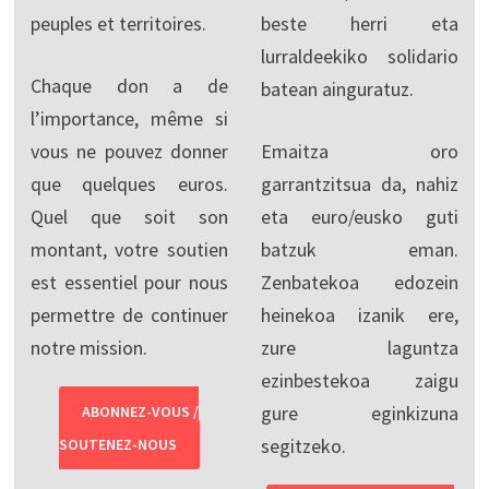
peuples et territoires.
beste herri eta
lurraldeekiko solidario
Chaque don a de
batean ainguratuz.
l’importance, même si
vous ne pouvez donner
Emaitza oro
que quelques euros.
garrantzitsua da, nahiz
Quel que soit son
eta euro/eusko guti
montant, votre soutien
batzuk eman.
est essentiel pour nous
Zenbatekoa edozein
permettre de continuer
heinekoa izanik ere,
notre mission.
zure laguntza
ezinbestekoa zaigu
gure eginkizuna
ABONNEZ-VOUS /
segitzeko.
SOUTENEZ-NOUS