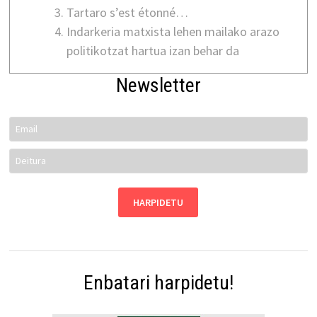
Tartaro s’est étonné…
Indarkeria matxista lehen mailako arazo
politikotzat hartua izan behar da
Newsletter
Enbatari harpidetu!