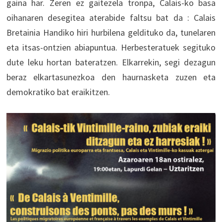
gaina har. Zeren ez gaitezela tronpa, Calais-ko basa
oihanaren desegitea aterabide faltsu bat da : Calais
Bretainia Handiko hiri hurbilena geldituko da, tunelaren
eta itsas-ontzien abiapuntua. Herbesteratuek segituko
dute leku hortan bateratzen. Elkarrekin, segi dezagun
beraz elkartasunezkoa den haurnasketa zuzen eta
demokratiko bat eraikitzen.