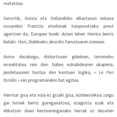
metatzea.
Geroztik, Grezia eta Italiarekiko elkartasun eskasa
osoarekin Frantzia etorkinak kanporatzeko prest
agertzen da, Europan hunki duten lehen Herrira berriz
bidaliz. Hori, Dublineko akordio famatuaren izenean.
Asma dezakegu, diskurtsoen gibelean, terrenoko
errealitatea zein den: babes eskubidearen ukapena,
jendetasunez hustua den kontuen logika, «
Le Pen
familia »-
ren programarekin bat egitea.
Herritar gisa eta nola ez gizaki gisa, ezinbestekoa zaigu
gai horiek berriz gureganatzea, ezagutza ezak eta
elikatzen duen bestearenganako herrak ez dezaten