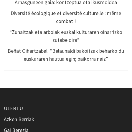
Arnasguneen gaia: kontzeptua eta ikusmoldea
Diversité écologique et diversité culturelle : même
combat !
“Zuhaitzak eta arbolak euskal kulturaren oinarrizko
zutabe dira”
Beñat Oihartzabal: “Belaunaldi bakoitzak beharko du
euskararen hautua egin; baikorra naiz”
ULERTU
Azken Berriak
Gai Berezia