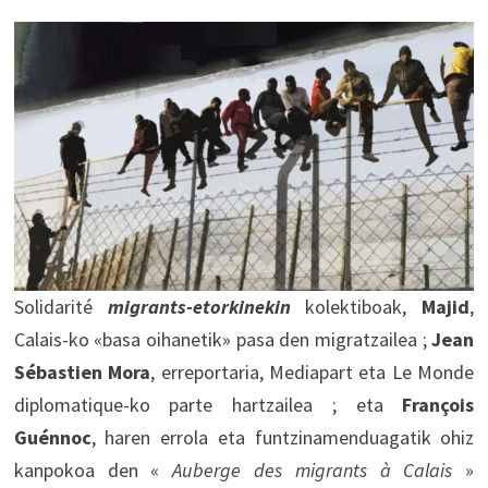
Solidarité
migrants-etorkinekin
kolektiboak,
Majid
,
Calais-ko «basa oihanetik» pasa den migratzailea ;
Jean
Sébastien Mora
, erreportaria, Mediapart eta Le Monde
diplomatique-ko parte hartzailea ; eta
François
Guénnoc
, haren errola eta funtzinamenduagatik ohiz
kanpokoa den «
Auberge des migrants à Calais
»