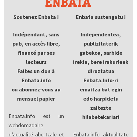
Soutenez Enbata !
Enbata sustengatu !
Indépendant, sans
Independentea,
pub, en accès libre,
publizitaterik
financé par ses
gabekoa, sarbide
lecteurs
irekia, bere irakurleek
Faites un don à
diruztatua
Enbata.info
Enbata.Info-ri
ou abonnez-vous au
emaitza bat egin
mensuel papier
edo harpidetu
zaitezte
Enbata.info est un
hilabetekariari
webdomadaire
d’actualité abertzale et
Enbata.info aktualitate