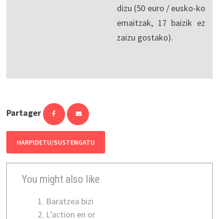
dizu (50 euro / eusko-ko
emaitzak, 17 baizik ez
zaizu gostako).
Partager
HARPIDETU/SUSTENGATU
You might also like
Baratzea bizi
L’action en or