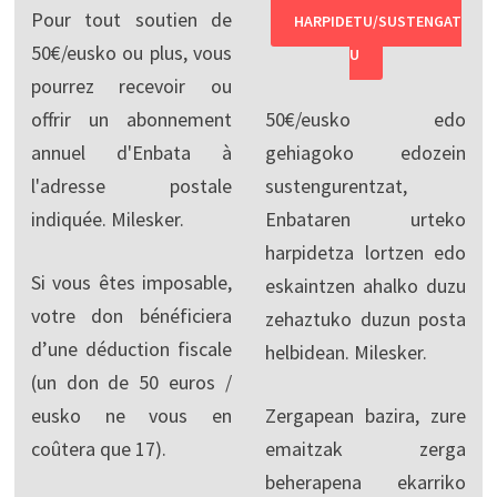
Pour tout soutien de
HARPIDETU/SUSTENGAT
50€/eusko ou plus, vous
U
pourrez recevoir ou
offrir un abonnement
50€/eusko edo
annuel d'Enbata à
gehiagoko edozein
l'adresse postale
sustengurentzat,
indiquée. Milesker.
Enbataren urteko
harpidetza lortzen edo
Si vous êtes imposable,
eskaintzen ahalko duzu
votre don bénéficiera
zehaztuko duzun posta
d’une déduction fiscale
helbidean. Milesker.
(un don de 50 euros /
eusko ne vous en
Zergapean bazira, zure
coûtera que 17).
emaitzak zerga
beherapena ekarriko