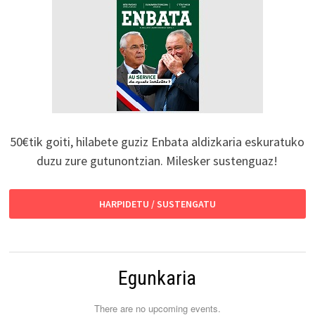
50€tik goiti, hilabete guziz Enbata aldizkaria eskuratuko
duzu zure gutunontzian. Milesker sustenguaz!
HARPIDETU / SUSTENGATU
Egunkaria
There are no upcoming events.