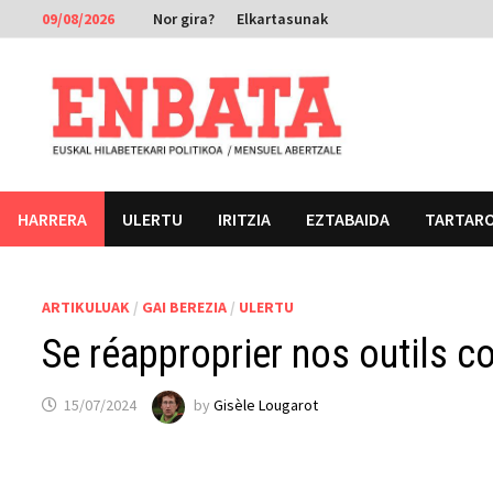
Skip
09/08/2026
Nor gira?
Elkartasunak
to
content
HARRERA
ULERTU
IRITZIA
EZTABAIDA
TARTAR
ARTIKULUAK
/
GAI BEREZIA
/
ULERTU
Se réapproprier nos outils co
15/07/2024
by
Gisèle Lougarot