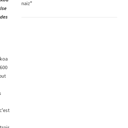
naiz”
ise
 des
okoa
 600
but
s
c’est
trois