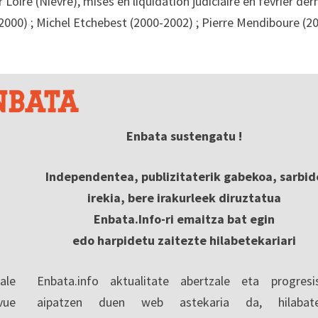
oire (Nièvre), mises en liquidation judiciaire en février dern
2000) ; Michel Etchebest (2000-2002) ; Pierre Mendiboure (2
Enbata sustengatu !
Independentea, publizitaterik gabekoa, sarbid
irekia, bere irakurleek diruztatua
Enbata.Info-ri emaitza bat egin
edo harpidetu zaitezte hilabetekariari
ale
Enbata.info aktualitate abertzale eta progresi
vue
aipatzen duen web astekaria da, hilabate