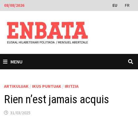
Skip
EU
FR
08/08/2026
to
content
MENU
ARTIKULUAK
/
IKUS PUNTUAK
/
IRITZIA
Rien n’est jamais acquis
31/03/2025