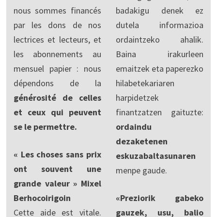
nous sommes financés
badakigu denek ez
par les dons de nos
dutela informazioa
lectrices et lecteurs, et
ordaintzeko ahalik.
les abonnements au
Baina irakurleen
mensuel papier : nous
emaitzek eta paperezko
dépendons de la
hilabetekariaren
générosité de celles
harpidetzek
et ceux qui peuvent
finantzatzen gaituzte:
se le permettre.
ordaindu
dezaketenen
« Les choses sans prix
eskuzabaltasunaren
ont souvent une
menpe gaude.
grande valeur » Mixel
Berhocoirigoin
«Preziorik gabeko
Cette aide est vitale.
gauzek, usu, balio