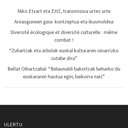
Niko Etxart eta EHZ, transmisioa urtez urte
Arnasguneen gaia: kontzeptua eta ikusmoldea
Diversité écologique et diversité culturelle : même
combat !
“Zuhaitzak eta arbolak euskal kulturaren oinarrizko
zutabe dira”
Beñat Oihartzabal: “Belaunaldi bakoitzak beharko du
euskararen hautua egin; baikorra naiz”
ULERTU