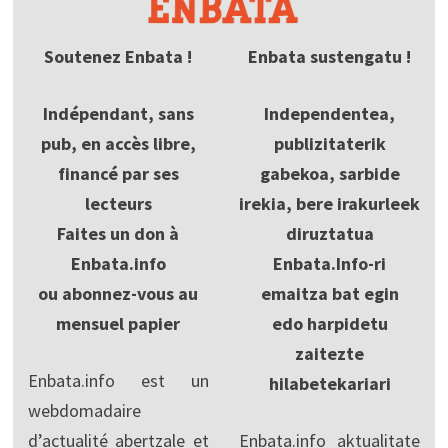
Soutenez Enbata !
Enbata sustengatu !
Indépendant, sans
Independentea,
pub, en accès libre,
publizitaterik
financé par ses
gabekoa, sarbide
lecteurs
irekia, bere irakurleek
Faites un don à
diruztatua
Enbata.info
Enbata.Info-ri
ou abonnez-vous au
emaitza bat egin
mensuel papier
edo harpidetu
zaitezte
Enbata.info est un
hilabetekariari
webdomadaire
d’actualité abertzale et
Enbata.info aktualitate