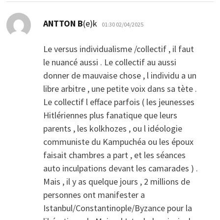
dio:
ANTTON B
(e)k
01:30 02/04/2025
Le versus individualisme /collectif , il faut
le nuancé aussi . Le collectif au aussi
donner de mauvaise chose , l individu a un
libre arbitre , une petite voix dans sa tète .
Le collectif l efface parfois ( les jeunesses
Hitlériennes plus fanatique que leurs
parents , les kolkhozes , ou l idéologie
communiste du Kampuchéa ou les époux
faisait chambres a part , et les séances
auto inculpations devant les camarades ) .
Mais , il y as quelque jours , 2 millions de
personnes ont manifester a
Istanbul/Constantinople/Byzance pour la