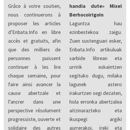
Grâce à votre soutien,
handia dute» Mixel
nous continuerons à
Berhocoirigoin
proposer les articles
Laguntza hau
d'Enbata.Info en libre
ezinbestekoa zaigu.
accès et gratuits, afin
Zuen sustenguari esker,
que des milliers de
Enbata.Info artikuluak
personnes puissent
sarbide librean eta
continuer à les lire
urririk eskaintzen
chaque semaine, pour
segituko dugu, milaka
faire ainsi avancer la
lagunek astero
cause abertzale et
irakurtzen segi dezaten,
l’ancrer dans une
hola erronka abertzalea
perspective résolument
aitzinarazteko eta
progressiste, ouverte et
ikuspegi argiki
solidaire des autres
aurrerakoi, ireki eta