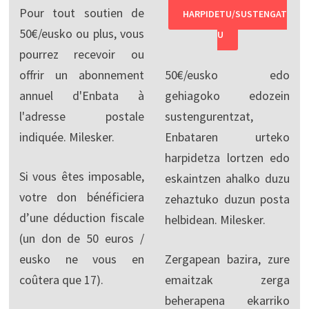
Pour tout soutien de
HARPIDETU/SUSTENGAT
50€/eusko ou plus, vous
U
pourrez recevoir ou
offrir un abonnement
50€/eusko edo
annuel d'Enbata à
gehiagoko edozein
l'adresse postale
sustengurentzat,
indiquée. Milesker.
Enbataren urteko
harpidetza lortzen edo
Si vous êtes imposable,
eskaintzen ahalko duzu
votre don bénéficiera
zehaztuko duzun posta
d’une déduction fiscale
helbidean. Milesker.
(un don de 50 euros /
eusko ne vous en
Zergapean bazira, zure
coûtera que 17).
emaitzak zerga
beherapena ekarriko