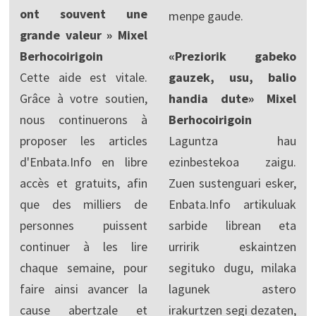
ont souvent une
menpe gaude.
grande valeur » Mixel
Berhocoirigoin
«Preziorik gabeko
Cette aide est vitale.
gauzek, usu, balio
Grâce à votre soutien,
handia dute» Mixel
nous continuerons à
Berhocoirigoin
proposer les articles
Laguntza hau
d'Enbata.Info en libre
ezinbestekoa zaigu.
accès et gratuits, afin
Zuen sustenguari esker,
que des milliers de
Enbata.Info artikuluak
personnes puissent
sarbide librean eta
continuer à les lire
urririk eskaintzen
chaque semaine, pour
segituko dugu, milaka
faire ainsi avancer la
lagunek astero
cause abertzale et
irakurtzen segi dezaten,