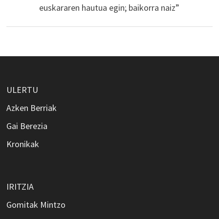
euskararen hautua egin; baikorra naiz”
ULERTU
Azken Berriak
Gai Berezia
Kronikak
IRITZIA
Gomitak Mintzo