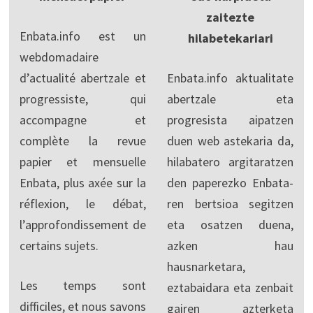
zaitezte
Enbata.info est un
hilabetekariari
webdomadaire
d’actualité abertzale et
Enbata.info aktualitate
progressiste, qui
abertzale eta
accompagne et
progresista aipatzen
complète la revue
duen web astekaria da,
papier et mensuelle
hilabatero argitaratzen
Enbata, plus axée sur la
den paperezko Enbata-
réflexion, le débat,
ren bertsioa segitzen
l’approfondissement de
eta osatzen duena,
certains sujets.
azken hau
hausnarketara,
Les temps sont
eztabaidara eta zenbait
difficiles, et nous savons
gairen azterketa