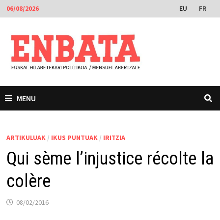
Skip
EU
FR
06/08/2026
to
content
MENU
ARTIKULUAK
/
IKUS PUNTUAK
/
IRITZIA
Qui sème l’injustice récolte la
colère
08/02/2016