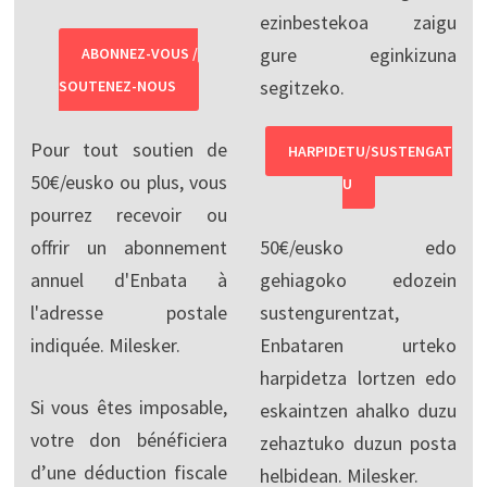
ezinbestekoa zaigu
gure eginkizuna
ABONNEZ-VOUS /
segitzeko.
SOUTENEZ-NOUS
Pour tout soutien de
HARPIDETU/SUSTENGAT
50€/eusko ou plus, vous
U
pourrez recevoir ou
offrir un abonnement
50€/eusko edo
annuel d'Enbata à
gehiagoko edozein
l'adresse postale
sustengurentzat,
indiquée. Milesker.
Enbataren urteko
harpidetza lortzen edo
Si vous êtes imposable,
eskaintzen ahalko duzu
votre don bénéficiera
zehaztuko duzun posta
d’une déduction fiscale
helbidean. Milesker.