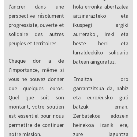
l’ancrer dans une
hola erronka abertzalea
perspective résolument
aitzinarazteko eta
progressiste, ouverte et
ikuspegi argiki
solidaire des autres
aurrerakoi, ireki eta
peuples et territoires.
beste herri eta
lurraldeekiko solidario
Chaque don a de
batean ainguratuz.
l’importance, même si
vous ne pouvez donner
Emaitza oro
que quelques euros.
garrantzitsua da, nahiz
Quel que soit son
eta euro/eusko guti
montant, votre soutien
batzuk eman.
est essentiel pour nous
Zenbatekoa edozein
permettre de continuer
heinekoa izanik ere,
notre mission.
zure laguntza