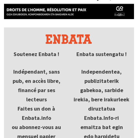
Soutenez Enbata !
Enbata sustengatu !
Indépendant, sans
Independentea,
pub, en accès libre,
publizitaterik
financé par ses
gabekoa, sarbide
lecteurs
irekia, bere irakurleek
Faites un don à
diruztatua
Enbata.info
Enbata.Info-ri
ou abonnez-vous au
emaitza bat egin
mensuel papier
edo harpidetu