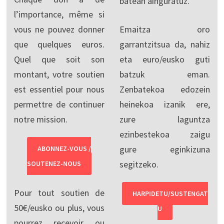
batean ainguratuz.
l’importance, même si
vous ne pouvez donner
Emaitza oro
que quelques euros.
garrantzitsua da, nahiz
Quel que soit son
eta euro/eusko guti
montant, votre soutien
batzuk eman.
est essentiel pour nous
Zenbatekoa edozein
permettre de continuer
heinekoa izanik ere,
notre mission.
zure laguntza
ezinbestekoa zaigu
gure eginkizuna
ABONNEZ-VOUS /
segitzeko.
SOUTENEZ-NOUS
Pour tout soutien de
HARPIDETU/SUSTENGAT
50€/eusko ou plus, vous
U
pourrez recevoir ou