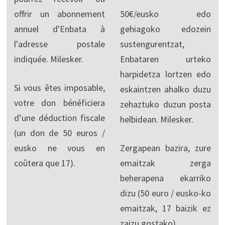
offrir un abonnement
50€/eusko edo
annuel d'Enbata à
gehiagoko edozein
l'adresse postale
sustengurentzat,
indiquée. Milesker.
Enbataren urteko
harpidetza lortzen edo
Si vous êtes imposable,
eskaintzen ahalko duzu
votre don bénéficiera
zehaztuko duzun posta
d’une déduction fiscale
helbidean. Milesker.
(un don de 50 euros /
eusko ne vous en
Zergapean bazira, zure
coûtera que 17).
emaitzak zerga
beherapena ekarriko
dizu (50 euro / eusko-ko
emaitzak, 17 baizik ez
zaizu gostako).