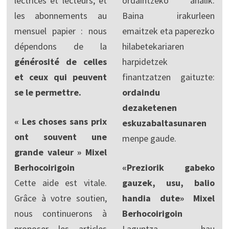
lectrices et lecteurs, et
ordaintzeko ahalik.
les abonnements au
Baina irakurleen
mensuel papier : nous
emaitzek eta paperezko
dépendons de la
hilabetekariaren
générosité de celles
harpidetzek
et ceux qui peuvent
finantzatzen gaituzte:
se le permettre.
ordaindu
dezaketenen
« Les choses sans prix
eskuzabaltasunaren
ont souvent une
menpe gaude.
grande valeur » Mixel
Berhocoirigoin
«Preziorik gabeko
Cette aide est vitale.
gauzek, usu, balio
Grâce à votre soutien,
handia dute» Mixel
nous continuerons à
Berhocoirigoin
proposer les articles
Laguntza hau