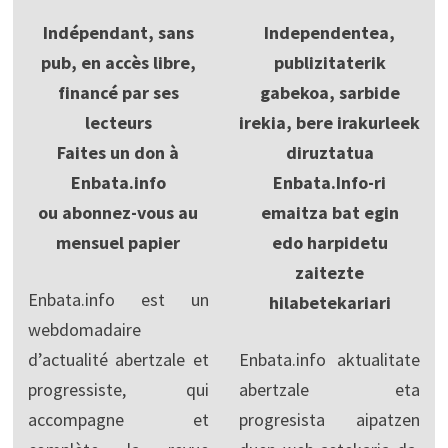
Indépendant, sans
Independentea,
pub, en accès libre,
publizitaterik
financé par ses
gabekoa, sarbide
lecteurs
irekia, bere irakurleek
Faites un don à
diruztatua
Enbata.info
Enbata.Info-ri
ou abonnez-vous au
emaitza bat egin
mensuel papier
edo harpidetu
zaitezte
Enbata.info est un
hilabetekariari
webdomadaire
d’actualité abertzale et
Enbata.info aktualitate
progressiste, qui
abertzale eta
accompagne et
progresista aipatzen