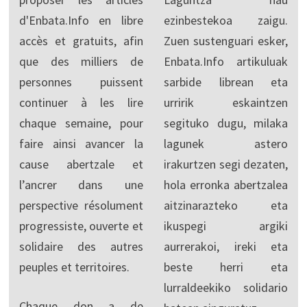
d'Enbata.Info en libre
ezinbestekoa zaigu.
accès et gratuits, afin
Zuen sustenguari esker,
que des milliers de
Enbata.Info artikuluak
personnes puissent
sarbide librean eta
continuer à les lire
urririk eskaintzen
chaque semaine, pour
segituko dugu, milaka
faire ainsi avancer la
lagunek astero
cause abertzale et
irakurtzen segi dezaten,
l’ancrer dans une
hola erronka abertzalea
perspective résolument
aitzinarazteko eta
progressiste, ouverte et
ikuspegi argiki
solidaire des autres
aurrerakoi, ireki eta
peuples et territoires.
beste herri eta
lurraldeekiko solidario
Chaque don a de