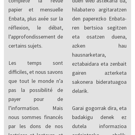
complète la revue
duen web astekaria da,
papier et mensuelle
hilabatero argitaratzen
Enbata, plus axée sur la
den paperezko Enbata-
réflexion, le débat,
ren bertsioa segitzen
l’approfondissement de
eta osatzen duena,
certains sujets.
azken hau
hausnarketara,
Les temps sont
eztabaidara eta zenbait
difficiles, et nous savons
gairen azterketa
que tout le monde n’a
sakonera bideratuagoa
pas la possibilité de
delarik.
payer pour de
l’information. Mais
Garai gogorrak dira, eta
nous sommes financés
badakigu denek ez
par les dons de nos
dutela informazioa