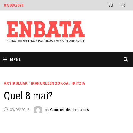
Skip
EU
FR
07/08/2026
to
content
MENU
ARTIKULUAK
/
IRAKURLEEN XOKOA
/
IRITZIA
Quel 8 mai?
03/06/2016
by
Courrier des Lecteurs