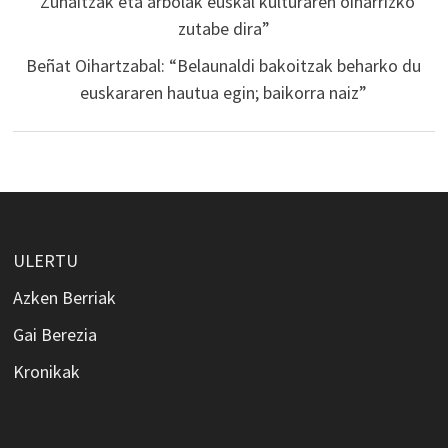
“Zuhaitzak eta arbolak euskal kulturaren oinarrizko
zutabe dira”
Beñat Oihartzabal: “Belaunaldi bakoitzak beharko du
euskararen hautua egin; baikorra naiz”
ULERTU
Azken Berriak
Gai Berezia
Kronikak