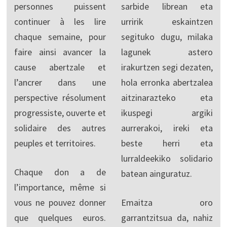
personnes puissent
sarbide librean eta
continuer à les lire
urririk eskaintzen
chaque semaine, pour
segituko dugu, milaka
faire ainsi avancer la
lagunek astero
cause abertzale et
irakurtzen segi dezaten,
l’ancrer dans une
hola erronka abertzalea
perspective résolument
aitzinarazteko eta
progressiste, ouverte et
ikuspegi argiki
solidaire des autres
aurrerakoi, ireki eta
peuples et territoires.
beste herri eta
lurraldeekiko solidario
Chaque don a de
batean ainguratuz.
l’importance, même si
vous ne pouvez donner
Emaitza oro
que quelques euros.
garrantzitsua da, nahiz