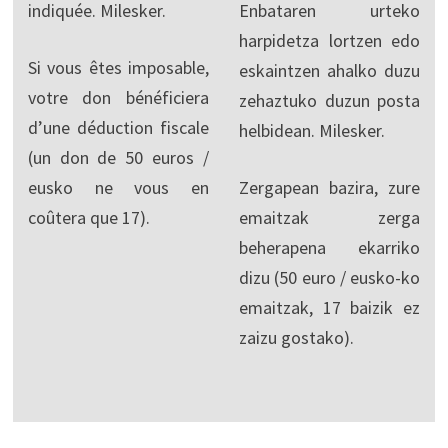
indiquée. Milesker.
Enbataren urteko
harpidetza lortzen edo
Si vous êtes imposable,
eskaintzen ahalko duzu
votre don bénéficiera
zehaztuko duzun posta
d’une déduction fiscale
helbidean. Milesker.
(un don de 50 euros /
eusko ne vous en
Zergapean bazira, zure
coûtera que 17).
emaitzak zerga
beherapena ekarriko
dizu (50 euro / eusko-ko
emaitzak, 17 baizik ez
zaizu gostako).