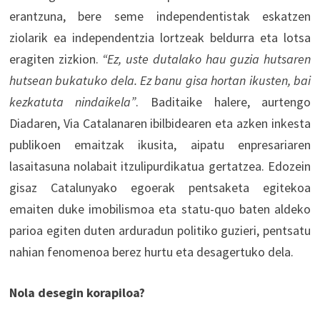
erantzuna, bere seme independentistak eskatzen
ziolarik ea independentzia lortzeak beldurra eta lotsa
eragiten zizkion.
“Ez, uste dutalako hau guzia hutsaren
hutsean bukatuko dela. Ez banu gisa hortan ikusten, bai
kezkatuta nindaikela”
. Baditaike halere, aurtengo
Diadaren, Via Catalanaren ibilbidearen eta azken inkesta
publikoen emaitzak ikusita, aipatu enpresariaren
lasaitasuna nolabait itzulipurdikatua gertatzea. Edozein
gisaz Catalunyako egoerak pentsaketa egitekoa
emaiten duke imobilismoa eta statu-quo baten aldeko
parioa egiten duten arduradun politiko guzieri, pentsatu
nahian fenomenoa berez hurtu eta desagertuko dela.
Nola desegin korapiloa?