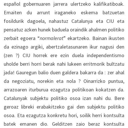
español gobernuaren jarrera ulertzeko kalifikatiboak.
Emaiten du arrunt iraganeko eskema batzuetan
fosildurik dagoela, nahastuz Catalunya eta CIU eta
pensatuz azken hunek baduela oraindik ahalmen politiko
zerbait egoera “
normalerat
” ekartzeko. Bainan ikusten
da ezinago argiki, abertzaletasunaren ikur nagusi den
(zen ?) CIU horrek ere ezin duela independentismo
uholde berri horri berak nahi lukeen erritmorik bultzatu
jada! Gauregun balio duen galdera bakarra da : zer ahal
da negoziatu, norekin eta nola ? Oinarrizko puntua,
arrazoaren iturburua ezagutza politikoan kokatzen da.
Catalunyak subjektu politiko osoa izan nahi du. Bere
geroaz libreki erabakitzeko gai den subjektu politiko
osoa. Eta ezagutza konkretu hori, soilik herri kontsulta
batek emanen dio. Gelditzen zaio beraz kontsulta