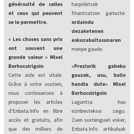
générosité de celles
harpidetzek
et ceux qui peuvent
finantzatzen gaituzte:
se le permettre.
ordaindu
dezaketenen
« Les choses sans prix
eskuzabaltasunaren
ont souvent une
menpe gaude.
grande valeur » Mixel
Berhocoirigoin
«Preziorik gabeko
Cette aide est vitale.
gauzek, usu, balio
Grâce à votre soutien,
handia dute» Mixel
nous continuerons à
Berhocoirigoin
proposer les articles
Laguntza hau
d'Enbata.Info en libre
ezinbestekoa zaigu.
accès et gratuits, afin
Zuen sustenguari esker,
que des milliers de
Enbata.Info artikuluak