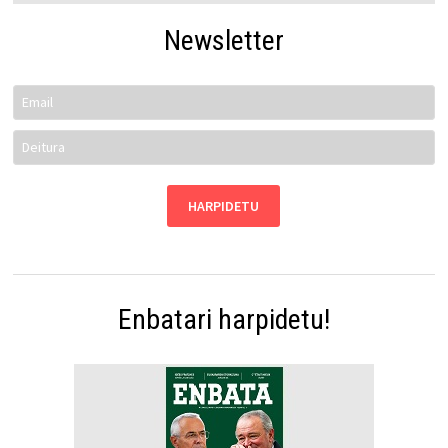
Newsletter
Enbatari harpidetu!