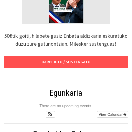
50€tik goiti, hilabete guziz Enbata aldizkaria eskuratuko
duzu zure gutunontzian. Milesker sustenguaz!
HARPIDETU / SUSTENGATU
Egunkaria
There are no upcoming events.
View Calendar