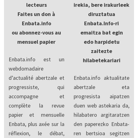
lecteurs
irekia, bere irakurleek
Faites un don à
diruztatua
Enbata.info
Enbata.Info-ri
ou abonnez-vous au
emaitza bat egin
mensuel papier
edo harpidetu
zaitezte
Enbata.info est un
hilabetekariari
webdomadaire
d’actualité abertzale et
Enbata.info aktualitate
progressiste, qui
abertzale eta
accompagne et
progresista aipatzen
complète la revue
duen web astekaria da,
papier et mensuelle
hilabatero argitaratzen
Enbata, plus axée sur la
den paperezko Enbata-
réflexion, le débat,
ren bertsioa segitzen