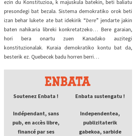
ezin du Konstituzioa, k majuskula batekin, beti baliatu
presondegi bat bezala. Sistema demokratiko orok beti
izan behar lukete ate bat idekirik “
bere
” jendarte jakin
baten nahikaria libreki konkretatzeko… Bere garaian,
hori bera onartu zuen Kanadako auzitegi
konstituzionalak. Kuraia demokratiko kontu bat da,
besterik ez. Quebecek badu horren berri…
Soutenez Enbata !
Enbata sustengatu !
Indépendant, sans
Independentea,
pub, en accès libre,
publizitaterik
financé par ses
gabekoa, sarbide