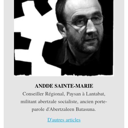
ANDDE SAINTE-MARIE
Conseiller Régional, Paysan à Lantabat,
militant abertzale socialiste, ancien porte-
parole d'Abertzaleen Batasuna.
D'autres articles