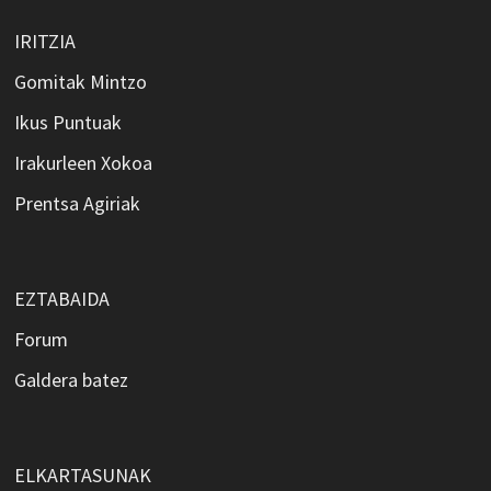
IRITZIA
Gomitak Mintzo
Ikus Puntuak
Irakurleen Xokoa
Prentsa Agiriak
EZTABAIDA
Forum
Galdera batez
ELKARTASUNAK