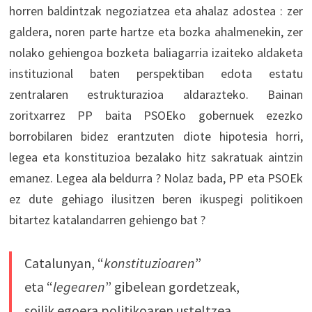
horren baldintzak negoziatzea eta ahalaz adostea : zer
galdera, noren parte hartze eta bozka ahalmenekin, zer
nolako gehiengoa bozketa baliagarria izaiteko aldaketa
instituzional baten perspektiban edota estatu
zentralaren estrukturazioa aldarazteko. Bainan
zoritxarrez PP baita PSOEko gobernuek ezezko
borrobilaren bidez erantzuten diote hipotesia horri,
legea eta konstituzioa bezalako hitz sakratuak aintzin
emanez. Legea ala beldurra ? Nolaz bada, PP eta PSOEk
ez dute gehiago ilusitzen beren ikuspegi politikoen
bitartez katalandarren gehiengo bat ?
Catalunyan, “
konstituzioaren
”
eta “
legearen
” gibelean gordetzeak,
soilik egoera politikoaren usteltzea