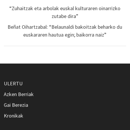
“Zuhaitzak eta arbolak euskal kulturaren oinarrizko
zutabe dira”
Beñat Oihartzabal: “Belaunaldi bakoitzak beharko du
euskararen hautua egin; baikorra naiz”
ULERTU
Azken Berriak
Gai Berezia
Kronikak