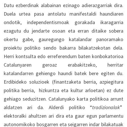
Datu ezberdinak alabainan ezinago adierazgarriak dira.
Duela urtea pasa antolatu manifestaldi haundiaren
ondotik, independentismoak gorakada ikaragarria
ezagutu du jendarte osoan eta erran ditaike sobera
okertu gabe, gauregungo katalandar panoramako
proiektu politiko sendo bakarra bilakatzekotan dela.
Herri kontsulta edo erreferendum baten konbokatorioa
Catalunyaren geroaz erabakitzeko, herritar
katalandarren gehiengo haundi batek bere egiten du.
Erdibideko soluzioek (finantzaketa berria, azpiegitura
politika berria, hizkuntza eta kultur arloetan) ez dute
gehiago seduzitzen. Catalunyako karta politikoa arrunt
aldatzen ari da. Alderdi politiko “
tradizionalak
”
elektoralki ahultzen ari dira eta gaur egun parlamentu
autonomikoko bosgarren eta seigarren indar bilakatuak