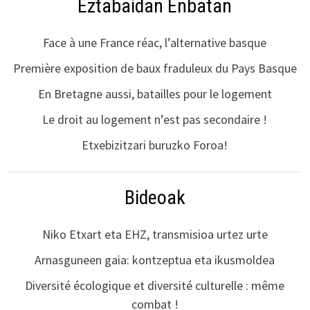
Eztabaidan Enbatan
Face à une France réac, l’alternative basque
Première exposition de baux fraduleux du Pays Basque
En Bretagne aussi, batailles pour le logement
Le droit au logement n’est pas secondaire !
Etxebizitzari buruzko Foroa!
Bideoak
Niko Etxart eta EHZ, transmisioa urtez urte
Arnasguneen gaia: kontzeptua eta ikusmoldea
Diversité écologique et diversité culturelle : même
combat !