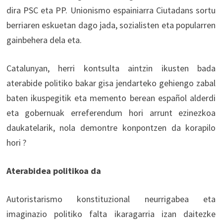
dira PSC eta PP. Unionismo espainiarra Ciutadans sortu
berriaren eskuetan dago jada, sozialisten eta popularren
gainbehera dela eta.
Catalunyan, herri kontsulta aintzin ikusten bada
aterabide politiko bakar gisa jendarteko gehiengo zabal
baten ikuspegitik eta memento berean español alderdi
eta gobernuak erreferendum hori arrunt ezinezkoa
daukatelarik, nola demontre konpontzen da korapilo
hori ?
Aterabidea politikoa da
Autoristarismo konstituzional neurrigabea eta
imaginazio politiko falta ikaragarria izan daitezke