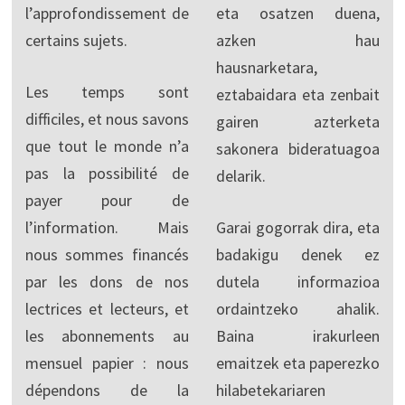
l’approfondissement de
eta osatzen duena,
certains sujets.
azken hau
hausnarketara,
Les temps sont
eztabaidara eta zenbait
difficiles, et nous savons
gairen azterketa
que tout le monde n’a
sakonera bideratuagoa
pas la possibilité de
delarik.
payer pour de
l’information. Mais
Garai gogorrak dira, eta
nous sommes financés
badakigu denek ez
par les dons de nos
dutela informazioa
lectrices et lecteurs, et
ordaintzeko ahalik.
les abonnements au
Baina irakurleen
mensuel papier : nous
emaitzek eta paperezko
dépendons de la
hilabetekariaren