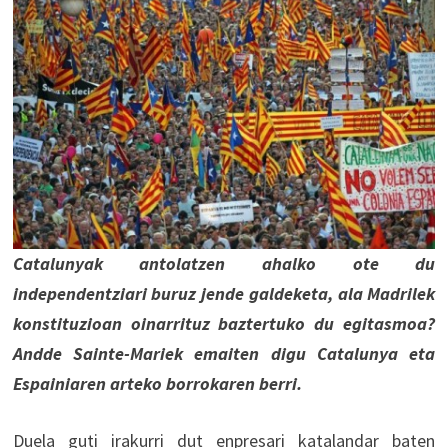
Catalunyak antolatzen ahalko ote du
independentziari buruz jende galdeketa, ala Madrilek
konstituzioan oinarrituz baztertuko du egitasmoa?
Andde Sainte-Mariek emaiten digu Catalunya eta
Espainiaren arteko borrokaren berri.
Duela guti irakurri dut enpresari katalandar baten