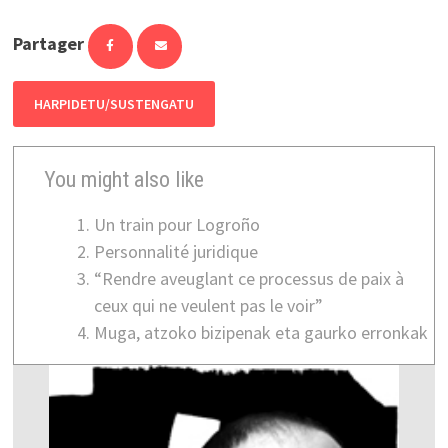
Partager
HARPIDETU/SUSTENGATU
You might also like
Un train pour Logroño
Personnalité juridique
“Rendre aveuglant ce processus de paix à
ceux qui ne veulent pas le voir”
Muga, atzoko bizipenak eta gaurko erronkak