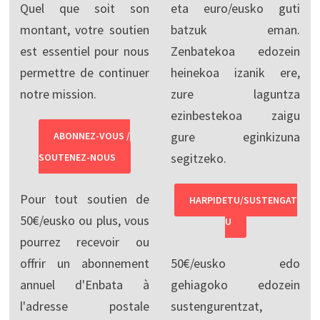
Quel que soit son
eta euro/eusko guti
montant, votre soutien
batzuk eman.
est essentiel pour nous
Zenbatekoa edozein
permettre de continuer
heinekoa izanik ere,
notre mission.
zure laguntza
ezinbestekoa zaigu
gure eginkizuna
ABONNEZ-VOUS /
segitzeko.
SOUTENEZ-NOUS
Pour tout soutien de
HARPIDETU/SUSTENGAT
50€/eusko ou plus, vous
U
pourrez recevoir ou
offrir un abonnement
50€/eusko edo
annuel d'Enbata à
gehiagoko edozein
l'adresse postale
sustengurentzat,