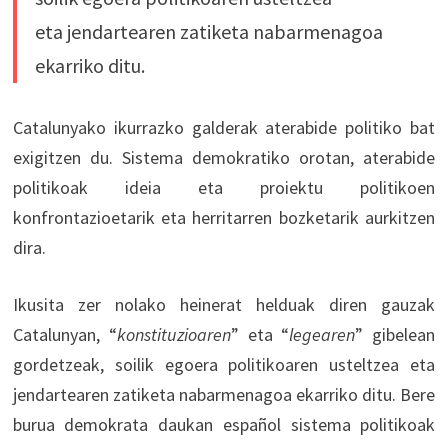
eta jendartearen zatiketa nabarmenagoa
ekarriko ditu.
Catalunyako ikurrazko galderak aterabide politiko bat
exigitzen du. Sistema demokratiko orotan, aterabide
politikoak ideia eta proiektu politikoen
konfrontazioetarik eta herritarren bozketarik aurkitzen
dira.
Ikusita zer nolako heinerat helduak diren gauzak
Catalunyan, “
konstituzioaren
” eta “
legearen
” gibelean
gordetzeak, soilik egoera politikoaren usteltzea eta
jendartearen zatiketa nabarmenagoa ekarriko ditu. Bere
burua demokrata daukan español sistema politikoak