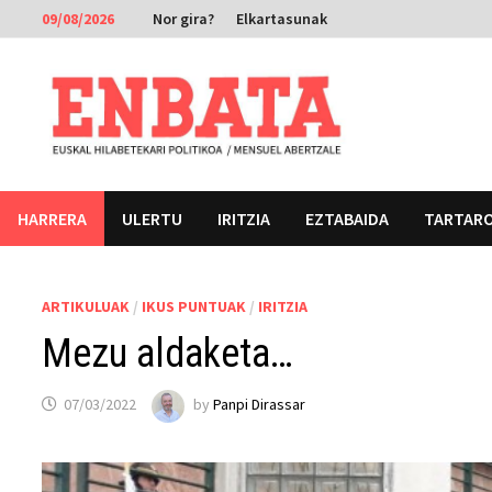
Skip
09/08/2026
Nor gira?
Elkartasunak
to
content
HARRERA
ULERTU
IRITZIA
EZTABAIDA
TARTAR
ARTIKULUAK
/
IKUS PUNTUAK
/
IRITZIA
Mezu aldaketa…
07/03/2022
by
Panpi Dirassar